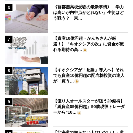
《首都圏高校受験の最新事情》「学力
6
は高いが内申点がとれない」生徒はど
う戦う？ 東…
【資産10億円超・かんちさんが厳
7
選！】「キオクシアの次」に資金が流
れる期待の高…
【キオクシアが「配当」導入へ】それ
8
でも資産10億円超の配当株投資の達人
が「買う…
【億り人オールスターが狙う20銘柄】
9
「総資産69億円超」90歳現役トレーダ
ーから“10…
「北海道で知らない人はいない！」道