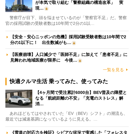
が本気で取り組む「警察組織の構造改革」 実
現…
警察庁が目下、頭を悩ませているのが「警察官不足」だ。警察
官の採用試験の受験者数は10年間で2分の1以…
【安全・安心ニッポンの危機】採用試験受験者数は10年間で2
分の1以下に！ 出生数減がも…
【医療崩壊】人口減少で「医師不足」に加えて「患者不足」に
見舞われ地域医療が限界に 今後…
一覧を見る
快適クルマ生活 乗ってみた、使ってみた
【4ヶ月間で受注累計6000台】BEV普及の障壁と
なる「航続距離の不安」「充電のストレス」解
消…
あれほどもてはやされていた「EV（BEV）シフト」の潮流も、
最近では減速基調になっているように見える。…
《雪道の対応力を検証》シビアな状況で実感した「フォレスタ