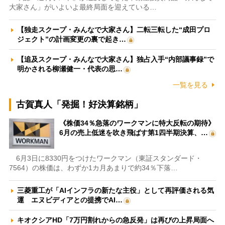
大家さん」がいよいよ最終局面を迎えている…
【独走スクープ・みんなで大家さん】二転三転した“成田プロ
ジェクト”の計画変更の裏で起き…
【追及スクープ・みんなで大家さん】独占入手“内部議事録”で
明かされる柳瀬健一・代表の思…
一覧を見る
古賀真人「発掘！好決算銘柄」
《株価34％急落のワークマンに特大反転の期待》
6月の売上低迷を吹き飛ばす第1四半期決算、…
6月3日に8330円をつけたワークマン（東証スタンダード・
7564）の株価は、わずか1カ月あまりで約34％下落…
三菱重工が「AIインフラの新たな主役」として再評価される気
運 エヌビディアとの提携でAI…
キオクシアHD「7万円割れからの急反発」は再びの上昇局面へ