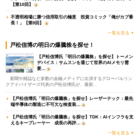
【第10回】
不透明相場に勝つ信用取引の極意 投資コミック「俺がカブ番
長！」【第9回】
一覧を見る
戸松信博の明日の爆騰株を探せ！
【戸松信博氏「明日の爆騰株」を探せ】トーメン
デバイス：サムスンを通じて世界のAIメモリ需
要…
新聞や雑誌など多数の金融メディアに出演するグローバルリン
クアドバイザーズ代表の戸松信博氏が、最新…
【戸松信博氏「明日の爆騰株」を探せ】レーザーテック：最先
端半導体の製造に不可欠な検査装…
【戸松信博氏「明日の爆騰株」を探せ】TDK：AIインフラを支
えるキープレーヤー 成長の再評…
一覧を見る