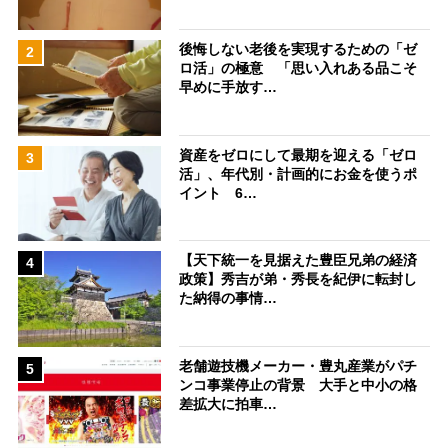
後悔しない老後を実現するための「ゼ
2
ロ活」の極意 「思い入れある品こそ
早めに手放す…
資産をゼロにして最期を迎える「ゼロ
3
活」、年代別・計画的にお金を使うポ
イント 6…
【天下統一を見据えた豊臣兄弟の経済
4
政策】秀吉が弟・秀長を紀伊に転封し
た納得の事情…
老舗遊技機メーカー・豊丸産業がパチ
5
ンコ事業停止の背景 大手と中小の格
差拡大に拍車…