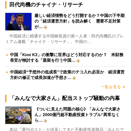
田代尚機のチャイナ・リサーチ
厳しい経済情勢をどう打開するか？中国の下半期
の「経済運営方針」を読み解く 需要不足対策
が…
中国経済に精通する中国株投資の第一人者・田代尚機氏のプレ
ミアム連載「チャイナ・リサーチ」。中国の…
中国「Kimi K3」の衝撃に世界はどう対応するのか？ 米財務
長官が検討する「蒸留を行う中国…
中国経済“予想外の低成長”で政策のテコ入れ必至か 経済運営
方針の修正で成長加速が予想さ…
一覧を見る
「みんなで大家さん」配当ストップ騒動の内幕
《ついに見えた問題の核心》「みんなで大家さ
ん」2000億円超不動産投資トラブル“異常なく
ら…
本誌『週刊ポスト』が追及してきた不動産投資商品「みんなで