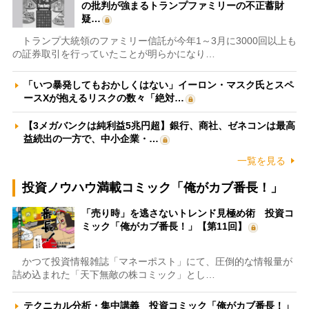
の批判が強まるトランプファミリーの不正蓄財
疑…
トランプ大統領のファミリー信託が今年1～3月に3000回以上も
の証券取引を行っていたことが明らかになり…
「いつ暴発してもおかしくはない」イーロン・マスク氏とスペ
ースXが抱えるリスクの数々「絶対…
【3メガバンクは純利益5兆円超】銀行、商社、ゼネコンは最高
益続出の一方で、中小企業・…
一覧を見る
投資ノウハウ満載コミック「俺がカブ番長！」
「売り時」を逃さないトレンド見極め術 投資コ
ミック「俺がカブ番長！」【第11回】
かつて投資情報雑誌「マネーポスト」にて、圧倒的な情報量が
詰め込まれた「天下無敵の株コミック」とし…
テクニカル分析・集中講義 投資コミック「俺がカブ番長！」