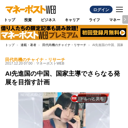
ログイン
トップ
投資
ビジネス
キャリア
ライフ
マネー
トップ
連載・著者
田代尚機のチャイナ・リサーチ
AI先進国の中国、国家
田代尚機のチャイナ・リサーチ
2017.12.20 07:00
マネーポストWEB
AI先進国の中国、国家主導でさらなる発
展を目指す計画
もっと見る
arrow_forward_ios