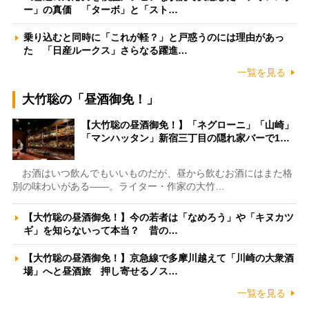
ー」の真価 「ターボ」と「スト…
乗り込むと同時に「これが軽？」と戸惑うのには理由があっ
た 「日産ルークス」さらなる躍進…
一覧を見る
大竹聡の「昼酒御免！」
【大竹聡の昼酒御免！】「ネグローニ」「山崎」
「マンハッタン」新宿三丁目の隠れ家バーで1…
お酒はいつ飲んでもいいものだが、昼から飲むお酒にはまた格
別の味わいがある――。ライター・作家の大竹…
【大竹聡の昼酒御免！】今の若者は「なめろう」や「キヌカツ
ギ」を知らないって本当？ 昔の…
【大竹聡の昼酒御免！】京急線で多摩川越えて「川崎の大衆酒
場」へと昼酒旅 押し寄せるノス…
一覧を見る