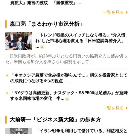
資拡大」発言の波紋 「国債重視」…
一覧を見る
森口亮「まるわかり市況分析」
「トレンド転換のスイッチになり得る」“介入慣
れ”した市場心理を変える「日米協調為替介入」
…
日米両政府が、約28年ぶりとなる円買いの協調介入に踏み切っ
た。米国も追加介入を辞さない姿勢を示して…
「キオクシア急落で含み損が膨らんで…」損失を投資家として
の成長につなげる4つの視点 …
「NYダウは高値更新、ナスダック・S&P500は足踏み」が意味
する米国株市場の変化 半…
一覧を見る
大前研一「ビジネス新大陸」の歩き方
「イラン戦争を利用して儲けている」利益相反と