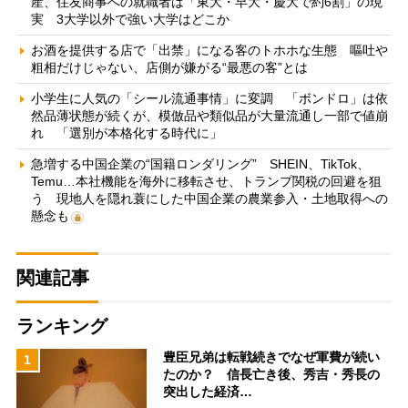
産、住友商事への就職者は「東大・早大・慶大で約6割」の現
実 3大学以外で強い大学はどこか
お酒を提供する店で「出禁」になる客のトホホな生態 嘔吐や
粗相だけじゃない、店側が嫌がる“最悪の客”とは
小学生に人気の「シール流通事情」に変調 「ボンドロ」は依
然品薄状態が続くが、模倣品や類似品が大量流通し一部で値崩
れ 「選別が本格化する時代に」
急増する中国企業の“国籍ロンダリング” SHEIN、TikTok、
Temu…本社機能を海外に移転させ、トランプ関税の回避を狙
う 現地人を隠れ蓑にした中国企業の農業参入・土地取得への
懸念も
関連記事
ランキング
豊臣兄弟は転戦続きでなぜ軍費が続い
1
たのか？ 信長亡き後、秀吉・秀長の
突出した経済…