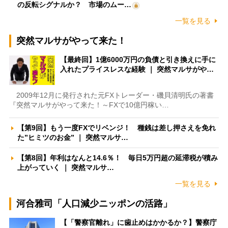
の反転シグナルか？ 市場のムー…
一覧を見る
突然マルサがやって来た！
【最終回】1億6000万円の負債と引き換えに手に
入れたプライスレスな経験 ｜ 突然マルサがや…
2009年12月に発行された元FXトレーダー・磯貝清明氏の著書
『突然マルサがやって来た！～FXで10億円稼い…
【第9回】もう一度FXでリベンジ！ 種銭は差し押さえを免れ
た”ヒミツのお金” ｜ 突然マルサ…
【第8回】年利はなんと14.6％！ 毎日5万円超の延滞税が積み
上がっていく ｜ 突然マルサ…
一覧を見る
河合雅司「人口減少ニッポンの活路」
【「警察官離れ」に歯止めはかかるか？】警察庁