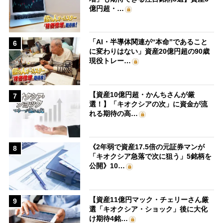
億円超・…
「AI・半導体関連が“本命”であること
6
に変わりはない」資産20億円超の90歳
現役トレー…
【資産10億円超・かんちさんが厳
7
選！】「キオクシアの次」に資金が流
れる期待の高…
《2年弱で資産17.5倍の元証券マンが
8
「キオクシア急落で次に狙う」5銘柄を
公開》10…
【資産11億円マック・チェリーさん厳
9
選「キオクシア・ショック」後に大化
け期待4銘…