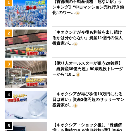
【首都圏の不動産価格「危ない駅」ラ
1
ンキング】“中古マンション売れ行き鈍
化”のワー…
「キオクシアが今後も利益を出し続け
2
るかは分からない」資産11億円の個人
投資家が…
【億り人オールスターが狙う20銘柄】
3
「総資産69億円超」90歳現役トレーダ
ーから“10…
「キオクシアが再び株価10万円になる
4
日は遠い」資産3億円超のサラリーマン
投資家が…
【キオクシア・ショック後に「株価倍
5
増」も期待できる注目銘柄5選】資産3