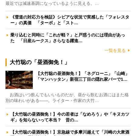
最近では減速基調になっているように見える。…
《雪道の対応力を検証》シビアな状況で実感した「フォレスタ
ー」の真価 「ターボ」と「スト…
乗り込むと同時に「これが軽？」と戸惑うのには理由があっ
た 「日産ルークス」さらなる躍進…
一覧を見る
大竹聡の「昼酒御免！」
【大竹聡の昼酒御免！】「ネグローニ」「山崎」
「マンハッタン」新宿三丁目の隠れ家バーで1…
お酒はいつ飲んでもいいものだが、昼から飲むお酒にはまた格
別の味わいがある――。ライター・作家の大竹…
【大竹聡の昼酒御免！】今の若者は「なめろう」や「キヌカツ
ギ」を知らないって本当？ 昔の…
【大竹聡の昼酒御免！】京急線で多摩川越えて「川崎の大衆酒