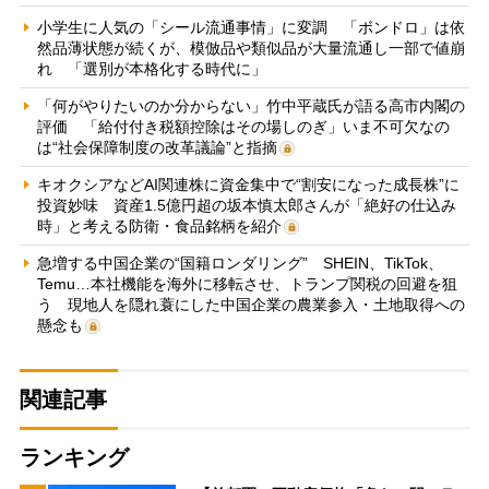
小学生に人気の「シール流通事情」に変調 「ボンドロ」は依
然品薄状態が続くが、模倣品や類似品が大量流通し一部で値崩
れ 「選別が本格化する時代に」
「何がやりたいのか分からない」竹中平蔵氏が語る高市内閣の
評価 「給付付き税額控除はその場しのぎ」いま不可欠なの
は“社会保障制度の改革議論”と指摘
キオクシアなどAI関連株に資金集中で“割安になった成長株”に
投資妙味 資産1.5億円超の坂本慎太郎さんが「絶好の仕込み
時」と考える防衛・食品銘柄を紹介
急増する中国企業の“国籍ロンダリング” SHEIN、TikTok、
Temu…本社機能を海外に移転させ、トランプ関税の回避を狙
う 現地人を隠れ蓑にした中国企業の農業参入・土地取得への
懸念も
関連記事
ランキング