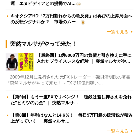
運 エヌビディアとの提携でAI…
キオクシアHD「7万円割れからの急反発」は再びの上昇局面へ
の反転シグナルか？ 市場のムー…
一覧を見る
突然マルサがやって来た！
【最終回】1億6000万円の負債と引き換えに手に
入れたプライスレスな経験 ｜ 突然マルサがや…
2009年12月に発行された元FXトレーダー・磯貝清明氏の著書
『突然マルサがやって来た！～FXで10億円稼い…
【第9回】もう一度FXでリベンジ！ 種銭は差し押さえを免れ
た”ヒミツのお金” ｜ 突然マルサ…
【第8回】年利はなんと14.6％！ 毎日5万円超の延滞税が積み
上がっていく ｜ 突然マルサ…
一覧を見る