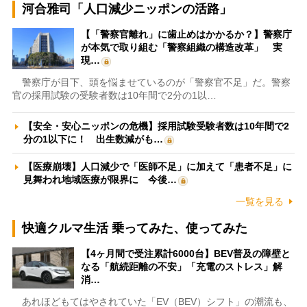
河合雅司「人口減少ニッポンの活路」
【「警察官離れ」に歯止めはかかるか？】警察庁
が本気で取り組む「警察組織の構造改革」 実
現…
警察庁が目下、頭を悩ませているのが「警察官不足」だ。警察
官の採用試験の受験者数は10年間で2分の1以…
【安全・安心ニッポンの危機】採用試験受験者数は10年間で2
分の1以下に！ 出生数減がも…
【医療崩壊】人口減少で「医師不足」に加えて「患者不足」に
見舞われ地域医療が限界に 今後…
一覧を見る
快適クルマ生活 乗ってみた、使ってみた
【4ヶ月間で受注累計6000台】BEV普及の障壁と
なる「航続距離の不安」「充電のストレス」解
消…
あれほどもてはやされていた「EV（BEV）シフト」の潮流も、