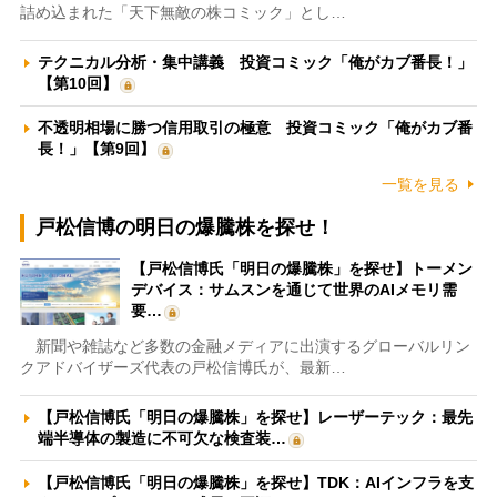
詰め込まれた「天下無敵の株コミック」とし…
テクニカル分析・集中講義 投資コミック「俺がカブ番長！」
【第10回】
不透明相場に勝つ信用取引の極意 投資コミック「俺がカブ番
長！」【第9回】
一覧を見る
戸松信博の明日の爆騰株を探せ！
【戸松信博氏「明日の爆騰株」を探せ】トーメン
デバイス：サムスンを通じて世界のAIメモリ需
要…
新聞や雑誌など多数の金融メディアに出演するグローバルリン
クアドバイザーズ代表の戸松信博氏が、最新…
【戸松信博氏「明日の爆騰株」を探せ】レーザーテック：最先
端半導体の製造に不可欠な検査装…
【戸松信博氏「明日の爆騰株」を探せ】TDK：AIインフラを支