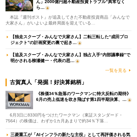
ん」2000億円超不動産投資トラブル“異常なく
ら…
本誌『週刊ポスト』が追及してきた不動産投資商品「みんなで
大家さん」がいよいよ最終局面を迎えている…
【独走スクープ・みんなで大家さん】二転三転した“成田プロ
ジェクト”の計画変更の裏で起き…
【追及スクープ・みんなで大家さん】独占入手“内部議事録”で
明かされる柳瀬健一・代表の思…
一覧を見る
古賀真人「発掘！好決算銘柄」
《株価34％急落のワークマンに特大反転の期待》
6月の売上低迷を吹き飛ばす第1四半期決算、…
6月3日に8330円をつけたワークマン（東証スタンダード・
7564）の株価は、わずか1カ月あまりで約34％下落…
三菱重工が「AIインフラの新たな主役」として再評価される気