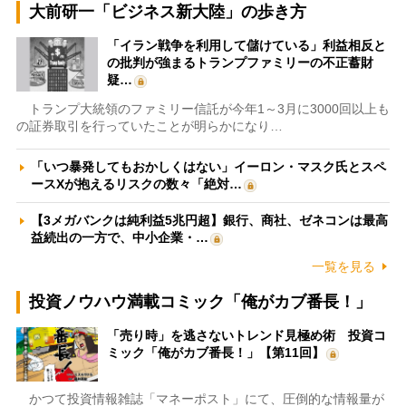
大前研一「ビジネス新大陸」の歩き方
「イラン戦争を利用して儲けている」利益相反と
の批判が強まるトランプファミリーの不正蓄財
疑…
トランプ大統領のファミリー信託が今年1～3月に3000回以上も
の証券取引を行っていたことが明らかになり…
「いつ暴発してもおかしくはない」イーロン・マスク氏とスペ
ースXが抱えるリスクの数々「絶対…
【3メガバンクは純利益5兆円超】銀行、商社、ゼネコンは最高
益続出の一方で、中小企業・…
一覧を見る
投資ノウハウ満載コミック「俺がカブ番長！」
「売り時」を逃さないトレンド見極め術 投資コ
ミック「俺がカブ番長！」【第11回】
かつて投資情報雑誌「マネーポスト」にて、圧倒的な情報量が