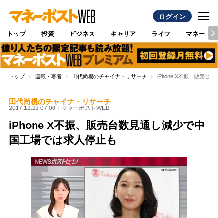
ログイン
トップ
投資
ビジネス
キャリア
ライフ
マネー
トップ
連載・著者
田代尚機のチャイナ・リサーチ
iPhone X不振、販売
田代尚機のチャイナ・リサーチ
2017.12.28 07:00
マネーポストWEB
iPhone X不振、販売台数見通し減少で中
国工場では求人停止も