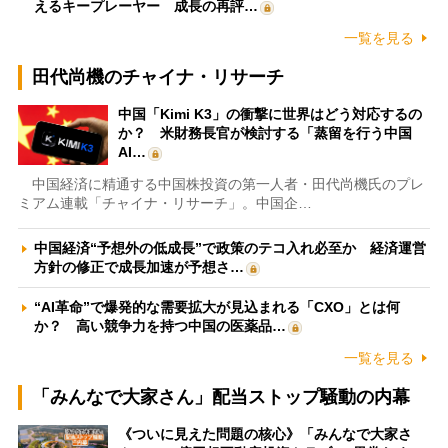
えるキープレーヤー 成長の再評…
一覧を見る
田代尚機のチャイナ・リサーチ
中国「Kimi K3」の衝撃に世界はどう対応するの
か？ 米財務長官が検討する「蒸留を行う中国
AI…
中国経済に精通する中国株投資の第一人者・田代尚機氏のプレ
ミアム連載「チャイナ・リサーチ」。中国企…
中国経済“予想外の低成長”で政策のテコ入れ必至か 経済運営
方針の修正で成長加速が予想さ…
“AI革命”で爆発的な需要拡大が見込まれる「CXO」とは何
か？ 高い競争力を持つ中国の医薬品…
一覧を見る
「みんなで大家さん」配当ストップ騒動の内幕
《ついに見えた問題の核心》「みんなで大家さ