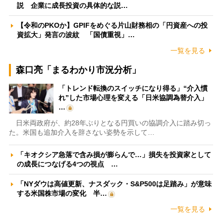
説 企業に成長投資の具体的な説…
【令和のPKOか】GPIFをめぐる片山財務相の「円資産への投
資拡大」発言の波紋 「国債重視」…
一覧を見る
森口亮「まるわかり市況分析」
「トレンド転換のスイッチになり得る」“介入慣
れ”した市場心理を変える「日米協調為替介入」
…
日米両政府が、約28年ぶりとなる円買いの協調介入に踏み切っ
た。米国も追加介入を辞さない姿勢を示して…
「キオクシア急落で含み損が膨らんで…」損失を投資家として
の成長につなげる4つの視点 …
「NYダウは高値更新、ナスダック・S&P500は足踏み」が意味
する米国株市場の変化 半…
一覧を見る