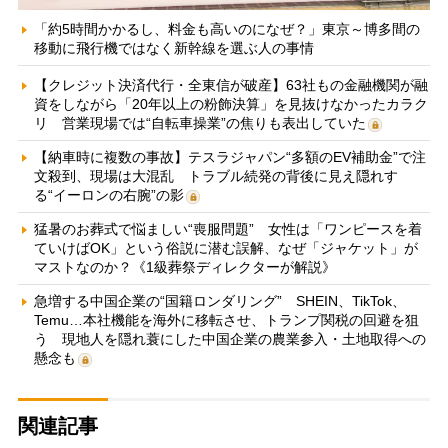
「約5時間かかるし、料金も高いのになぜ？」東京～博多間の
移動に飛行機ではなく新幹線を選ぶ人の事情
【クレジット決済代行・全東信が破産】63社もの金融機関が融
資をしながら「20年以上の粉飾決算」を見抜けなかったカラク
リ 営業現場では“自転車操業”の焦りも表出していた
【納車時に複数の事故】テスラジャパン“多額のEV補助金”で注
文殺到、現場は大混乱 トラブル続発の背後に見え隠れす
る“イーロンの右腕”の影
猛暑のお葬式で悩ましい“喪服問題” 女性は「ワンピースを着
ていけばOK」という俗説に潜む誤解、なぜ「ジャケット」が
マストなのか？《1級葬祭ディレクターが解説》
急増する中国企業の“国籍ロンダリング” SHEIN、TikTok、
Temu…本社機能を海外に移転させ、トランプ関税の回避を狙
う 現地人を隠れ蓑にした中国企業の農業参入・土地取得への
懸念も
関連記事