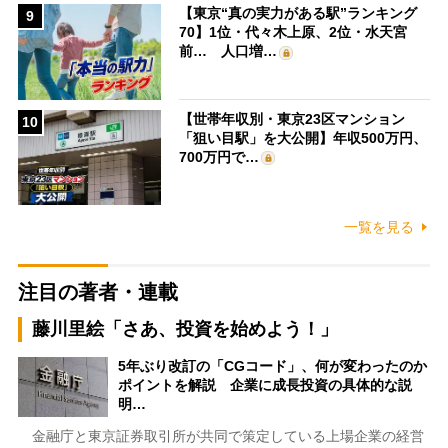
【東京“真の実力がある駅”ランキング
9
70】1位・代々木上原、2位・水天宮
前… 人口増…
【世帯年収別・東京23区マンション
10
「狙い目駅」を大公開】年収500万円、
700万円で…
一覧を見る
注目の著者・連載
藤川里絵「さあ、投資を始めよう！」
5年ぶり改訂の「CGコード」、何が変わったのか
ポイントを解説 企業に成長投資の具体的な説
明…
金融庁と東京証券取引所が共同で策定している上場企業の経営