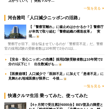
上がっていく ｜ 突然マルサ…
一覧を見る
河合雅司「人口減少ニッポンの活路」
【「警察官離れ」に歯止めはかかるか？】警察庁
が本気で取り組む「警察組織の構造改革」 実
現…
警察庁が目下、頭を悩ませているのが「警察官不足」だ。警察
官の採用試験の受験者数は10年間で2分の1以…
【安全・安心ニッポンの危機】採用試験受験者数は10年間で2
分の1以下に！ 出生数減がも…
【医療崩壊】人口減少で「医師不足」に加えて「患者不足」に
見舞われ地域医療が限界に 今後…
一覧を見る
快適クルマ生活 乗ってみた、使ってみた
【4ヶ月間で受注累計6000台】BEV普及の障壁と