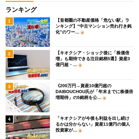
ランキング
【首都圏の不動産価格「危ない駅」ラ
1
ンキング】“中古マンション売れ行き鈍
化”のワー…
【キオクシア・ショック後に「株価倍
2
増」も期待できる注目銘柄5選】資産3
億円超・…
《200万円→資産10億円超の
3
DAIBOUCHOU氏が「年末までに株価倍
増期待」の5銘柄を公…
「キオクシアが今後も利益を出し続け
4
るかは分からない」資産11億円の個人
投資家が…