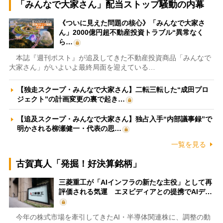
「みんなで大家さん」配当ストップ騒動の内幕
《ついに見えた問題の核心》「みんなで大家さ
ん」2000億円超不動産投資トラブル“異常なく
ら…
本誌『週刊ポスト』が追及してきた不動産投資商品「みんなで
大家さん」がいよいよ最終局面を迎えている…
【独走スクープ・みんなで大家さん】二転三転した“成田プロ
ジェクト”の計画変更の裏で起き…
【追及スクープ・みんなで大家さん】独占入手“内部議事録”で
明かされる柳瀬健一・代表の思…
一覧を見る
古賀真人「発掘！好決算銘柄」
三菱重工が「AIインフラの新たな主役」として再
評価される気運 エヌビディアとの提携でAIデ…
今年の株式市場を牽引してきたAI・半導体関連株に、調整の動