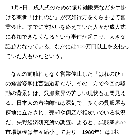
1月8日、成人式のための振り袖販売などを手掛
ける業者「はれのひ」が突如行方をくらませて営
業停止。すでに支払いを終えていた人々が成人式
に参加できなくなるという事件が起こり、大きな
話題となっている。なかには100万円以上を支払っ
ていた人もいたという。
なんの前触れもなく営業停止した「はれのひ」
の経営姿勢は言語道断だが、その一方で今回の騒
動の背景には、呉服業界の苦しい現状も垣間見え
る。日本人の着物離れは深刻で、多くの呉服屋も
窮地に立たされ、売却や倒産が相次いでいる状況
だ。矢野経済研究所の調査によると、呉服業界の
市場規模は年々縮小しており、1980年には1兆