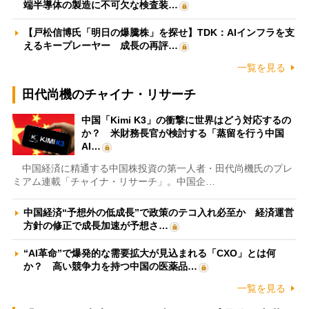
端半導体の製造に不可欠な検査装…
【戸松信博氏「明日の爆騰株」を探せ】TDK：AIインフラを支
えるキープレーヤー 成長の再評…
一覧を見る
田代尚機のチャイナ・リサーチ
中国「Kimi K3」の衝撃に世界はどう対応するの
か？ 米財務長官が検討する「蒸留を行う中国
AI…
中国経済に精通する中国株投資の第一人者・田代尚機氏のプレ
ミアム連載「チャイナ・リサーチ」。中国企…
中国経済“予想外の低成長”で政策のテコ入れ必至か 経済運営
方針の修正で成長加速が予想さ…
“AI革命”で爆発的な需要拡大が見込まれる「CXO」とは何
か？ 高い競争力を持つ中国の医薬品…
一覧を見る