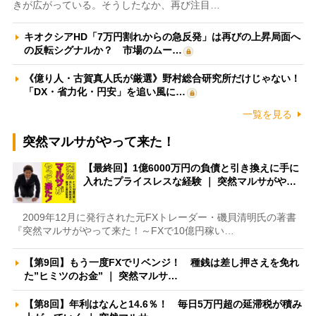
きが広がっている。そうしたなか、再び注目…
キオクシアHD「7万円割れからの急反発」は再びの上昇局面へ
の反転シグナルか？ 市場のムー…
《億り人・古賀真人氏が厳選》野村総合研究所だけじゃない！
「DX・省力化・円安」を追い風に…
一覧を見る
突然マルサがやって来た！
【最終回】1億6000万円の負債と引き換えに手に
入れたプライスレスな経験 ｜ 突然マルサがや…
2009年12月に発行された元FXトレーダー・磯貝清明氏の著書
『突然マルサがやって来た！～FXで10億円稼い…
【第9回】もう一度FXでリベンジ！ 種銭は差し押さえを免れ
た”ヒミツのお金” ｜ 突然マルサ…
【第8回】年利はなんと14.6％！ 毎日5万円超の延滞税が積み