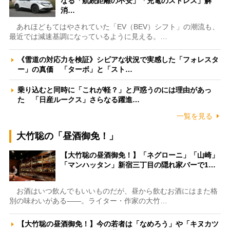
なる「航続距離の不安」「充電のストレス」解
消…
あれほどもてはやされていた「EV（BEV）シフト」の潮流も、
最近では減速基調になっているように見える。…
《雪道の対応力を検証》シビアな状況で実感した「フォレスタ
ー」の真価 「ターボ」と「スト…
乗り込むと同時に「これが軽？」と戸惑うのには理由があっ
た 「日産ルークス」さらなる躍進…
一覧を見る
大竹聡の「昼酒御免！」
【大竹聡の昼酒御免！】「ネグローニ」「山崎」
「マンハッタン」新宿三丁目の隠れ家バーで1…
お酒はいつ飲んでもいいものだが、昼から飲むお酒にはまた格
別の味わいがある――。ライター・作家の大竹…
【大竹聡の昼酒御免！】今の若者は「なめろう」や「キヌカツ