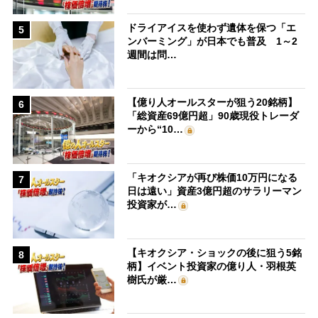
ドライアイスを使わず遺体を保つ「エ
5
ンバーミング」が日本でも普及 1～2
週間は問…
【億り人オールスターが狙う20銘柄】
6
「総資産69億円超」90歳現役トレーダ
ーから“10…
「キオクシアが再び株価10万円になる
7
日は遠い」資産3億円超のサラリーマン
投資家が…
【キオクシア・ショックの後に狙う5銘
8
柄】イベント投資家の億り人・羽根英
樹氏が厳…