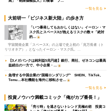
高」「制限値幅拡大」の衝撃 フ…
一覧を見る
大前研一「ビジネス新大陸」の歩き方
「いつ暴発してもおかしくはない」イーロン・マ
スク氏とスペースXが抱えるリスクの数々「絶対
的…
宇宙開発企業「スペースX」の上場で史上初の「兆万長者（ト
リリオネア）」となったイーロン・マスク氏。…
【3メガバンクは純利益5兆円超】銀行、商社、ゼネコンは最高
益続出の一方で、中小企業・…
急増する中国企業の“国籍ロンダリング” SHEIN、TikTok、
Temu…本社機能を海外に移転させ…
一覧を見る
投資ノウハウ満載コミック「俺がカブ番長！」
「売り時」を逃さないトレンド見極め術 投資コ