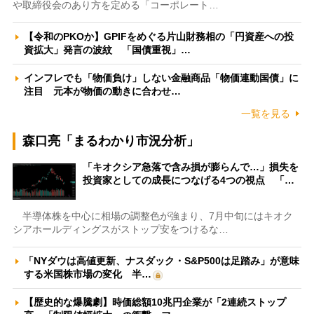
や取締役会のあり方を定める「コーポレート…
【令和のPKOか】GPIFをめぐる片山財務相の「円資産への投
資拡大」発言の波紋 「国債重視」…
インフレでも「物価負け」しない金融商品「物価連動国債」に
注目 元本が物価の動きに合わせ…
一覧を見る
森口亮「まるわかり市況分析」
「キオクシア急落で含み損が膨らんで…」損失を
投資家としての成長につなげる4つの視点 「…
半導体株を中心に相場の調整色が強まり、7月中旬にはキオク
シアホールディングスがストップ安をつけるな…
「NYダウは高値更新、ナスダック・S&P500は足踏み」が意味
する米国株市場の変化 半…
【歴史的な爆騰劇】時価総額10兆円企業が「2連続ストップ