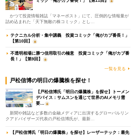
ミック「俺がカブ番長！」【第11回】
かつて投資情報雑誌「マネーポスト」にて、圧倒的な情報量が
詰め込まれた「天下無敵の株コミック」とし…
テクニカル分析・集中講義 投資コミック「俺がカブ番長！」
【第10回】
不透明相場に勝つ信用取引の極意 投資コミック「俺がカブ番
長！」【第9回】
一覧を見る
戸松信博の明日の爆騰株を探せ！
【戸松信博氏「明日の爆騰株」を探せ】トーメン
デバイス：サムスンを通じて世界のAIメモリ需
要…
新聞や雑誌など多数の金融メディアに出演するグローバルリン
クアドバイザーズ代表の戸松信博氏が、最新…
【戸松信博氏「明日の爆騰株」を探せ】レーザーテック：最先