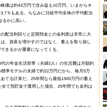
株価は約43万円で含み益も10万円。いまからキ
3.7％もある。ちなみに日経平均全体の平均配当
りはるかに高い」
の配当利回りと定期預金との金利差は非常に大
トは、資産を増やすのではなく、蓄えを取り崩し
ができるかが重要になってくる。
0代の年金生活世帯（夫婦2人）の生活費は月額約
の標準モデルの夫婦で約22万円だから、毎月5万
あてる計算だ。25年間なら最低1500万円の蓄え
産を全て預貯金で運用した場合、25年間でも金利は