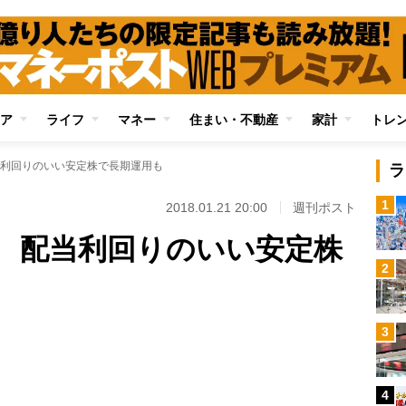
ア
ライフ
マネー
住まい・不動産
家計
トレ
利回りのいい安定株で長期運用も
ラ
1
2018.01.21 20:00
週刊ポスト
 配当利回りのいい安定株
2
Loaded
:
3
100.00%
/
4