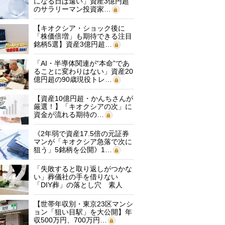
になる日は遠い」資産3億円超
のサラリーマン投資家…
【キオクシア・ショック後に
「株価倍増」も期待できる注目
銘柄5選】資産3億円超…
「AI・半導体関連が“本命”であ
ることに変わりはない」資産20
億円超の90歳現役トレ…
【資産10億円超・かんちさんが
厳選！】「キオクシアの次」に
資金が流れる期待の…
《2年弱で資産17.5倍の元証券
マンが「キオクシア急落で次に
狙う」5銘柄を公開》1…
「失敗すると取り返しがつかな
い」葬儀社の手を借りない
「DIY葬」の落とし穴 素人
に…
【世帯年収別・東京23区マンシ
ョン「狙い目駅」を大公開】年
収500万円、700万円…