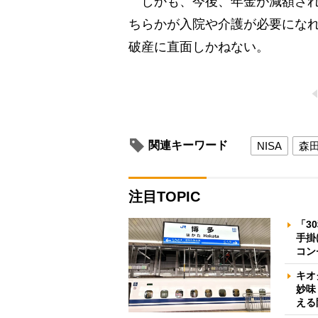
しかも、今後、年金が減額され
ちらかが入院や介護が必要にな
破産に直面しかねない。
関連キーワード
NISA
森
注目TOPIC
「3
手掛
コン
キオ
妙味
える