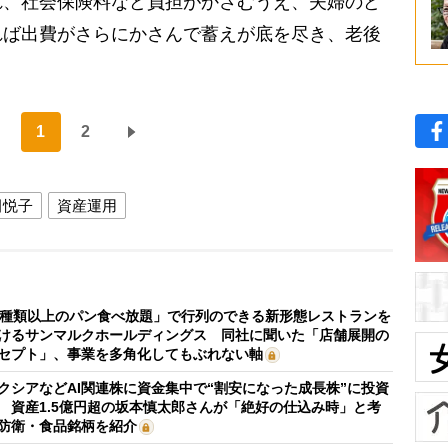
、社会保険料など負担がかさむうえ、夫婦のど
れば出費がさらにかさんで蓄えが底を尽き、老後
1
2
田悦子
資産運用
0種類以上のパン食べ放題」で行列のできる新形態レストランを
けるサンマルクホールディングス 同社に聞いた「店舗展開の
セプト」、事業を多角化してもぶれない軸
クシアなどAI関連株に資金集中で“割安になった成長株”に投資
 資産1.5億円超の坂本慎太郎さんが「絶好の仕込み時」と考
防衛・食品銘柄を紹介