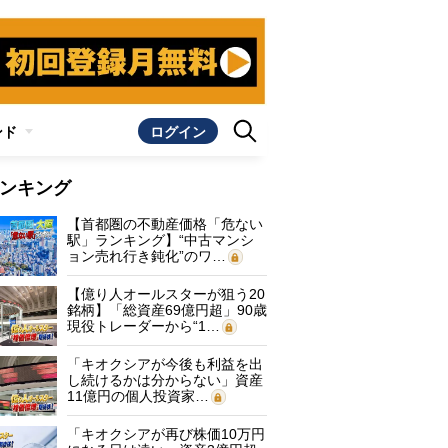
ンド
ログイン
ンキング
【首都圏の不動産価格「危ない
駅」ランキング】“中古マンシ
ョン売れ行き鈍化”のワ…
【億り人オールスターが狙う20
銘柄】「総資産69億円超」90歳
現役トレーダーから“1…
「キオクシアが今後も利益を出
し続けるかは分からない」資産
11億円の個人投資家…
「キオクシアが再び株価10万円