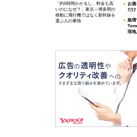
「約5時間かかるし、料金も高
お酒
いのになぜ？」東京～博多間の
だけ
移動に飛行機ではなく新幹線を
急増
選ぶ人の事情
Te
現地