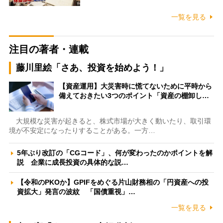
一覧を見る
注目の著者・連載
藤川里絵「さあ、投資を始めよう！」
【資産運用】大災害時に慌てないために平時から
備えておきたい3つのポイント「資産の棚卸し…
大規模な災害が起きると、株式市場が大きく動いたり、取引環
境が不安定になったりすることがある。一方…
5年ぶり改訂の「CGコード」、何が変わったのかポイントを解
説 企業に成長投資の具体的な説…
【令和のPKOか】GPIFをめぐる片山財務相の「円資産への投
資拡大」発言の波紋 「国債重視」…
一覧を見る