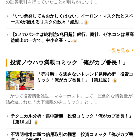
の証券取引を行っていたことが明らかになり…
「いつ暴発してもおかしくはない」イーロン・マスク氏とスペ
ースXが抱えるリスクの数々「絶対…
【3メガバンクは純利益5兆円超】銀行、商社、ゼネコンは最高
益続出の一方で、中小企業・…
一覧を見る
投資ノウハウ満載コミック「俺がカブ番長！」
「売り時」を逃さないトレンド見極め術 投資コ
ミック「俺がカブ番長！」【第11回】
かつて投資情報雑誌「マネーポスト」にて、圧倒的な情報量が
詰め込まれた「天下無敵の株コミック」とし…
テクニカル分析・集中講義 投資コミック「俺がカブ番長！」
【第10回】
不透明相場に勝つ信用取引の極意 投資コミック「俺がカブ番