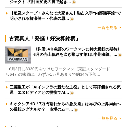
ジェクト”の計画変更の裏で起き…
【追及スクープ・みんなで大家さん】独占入手“内部議事録”で
明かされる柳瀬健一・代表の思…
一覧を見る
古賀真人「発掘！好決算銘柄」
《株価34％急落のワークマンに特大反転の期待》
6月の売上低迷を吹き飛ばす第1四半期決算、…
6月3日に8330円をつけたワークマン（東証スタンダード・
7564）の株価は、わずか1カ月あまりで約34％下落…
三菱重工が「AIインフラの新たな主役」として再評価される気
運 エヌビディアとの提携でAI…
キオクシアHD「7万円割れからの急反発」は再びの上昇局面へ
の反転シグナルか？ 市場のムー…
一覧を見る