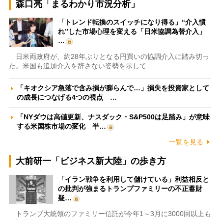
森口亮「まるわかり市況分析」
「トレンド転換のスイッチになり得る」“介入慣
れ”した市場心理を変える「日米協調為替介入」
…
日米両政府が、約28年ぶりとなる円買いの協調介入に踏み切っ
た。米国も追加介入を辞さない姿勢を示して…
「キオクシア急落で含み損が膨らんで…」損失を投資家として
の成長につなげる4つの視点 …
「NYダウは高値更新、ナスダック・S&P500は足踏み」が意味
する米国株市場の変化 半…
一覧を見る
大前研一「ビジネス新大陸」の歩き方
「イラン戦争を利用して儲けている」利益相反と
の批判が強まるトランプファミリーの不正蓄財
疑…
トランプ大統領のファミリー信託が今年1～3月に3000回以上も