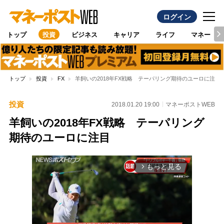
ログイン
トップ
投資
ビジネス
キャリア
ライフ
マネー
トップ
投資
FX
羊飼いの2018年FX戦略 テーパリング期待のユーロに注目
投資
2018.01.20 19:00
マネーポストWEB
羊飼いの2018年FX戦略 テーパリング
期待のユーロに注目
もっと見る
arrow_forward_ios