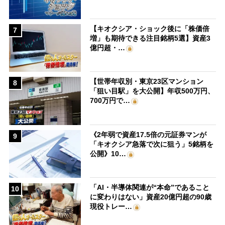
【キオクシア・ショック後に「株価倍
7
増」も期待できる注目銘柄5選】資産3
億円超・…
【世帯年収別・東京23区マンション
8
「狙い目駅」を大公開】年収500万円、
700万円で…
《2年弱で資産17.5倍の元証券マンが
9
「キオクシア急落で次に狙う」5銘柄を
公開》10…
「AI・半導体関連が“本命”であること
10
に変わりはない」資産20億円超の90歳
現役トレー…