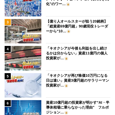
化”のワー…
【億り人オールスターが狙う20銘柄】
3
「総資産69億円超」90歳現役トレーダ
ーから“10…
「キオクシアが今後も利益を出し続け
4
るかは分からない」資産11億円の個人
投資家が…
「キオクシアが再び株価10万円になる
5
日は遠い」資産3億円超のサラリーマン
投資家が…
資産10億円超の投資家が明かす“AI・半
6
導体相場に乗らなかった理由” フルポ
ジション…