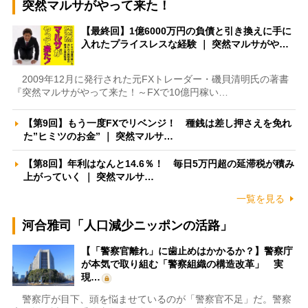
突然マルサがやって来た！
【最終回】1億6000万円の負債と引き換えに手に
入れたプライスレスな経験 ｜ 突然マルサがや…
2009年12月に発行された元FXトレーダー・磯貝清明氏の著書
『突然マルサがやって来た！～FXで10億円稼い…
【第9回】もう一度FXでリベンジ！ 種銭は差し押さえを免れ
た”ヒミツのお金” ｜ 突然マルサ…
【第8回】年利はなんと14.6％！ 毎日5万円超の延滞税が積み
上がっていく ｜ 突然マルサ…
一覧を見る
河合雅司「人口減少ニッポンの活路」
【「警察官離れ」に歯止めはかかるか？】警察庁
が本気で取り組む「警察組織の構造改革」 実
現…
警察庁が目下、頭を悩ませているのが「警察官不足」だ。警察