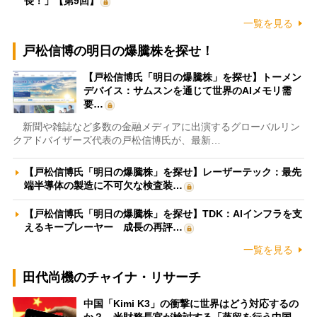
長！」【第9回】
一覧を見る
戸松信博の明日の爆騰株を探せ！
【戸松信博氏「明日の爆騰株」を探せ】トーメン
デバイス：サムスンを通じて世界のAIメモリ需
要…
新聞や雑誌など多数の金融メディアに出演するグローバルリン
クアドバイザーズ代表の戸松信博氏が、最新…
【戸松信博氏「明日の爆騰株」を探せ】レーザーテック：最先
端半導体の製造に不可欠な検査装…
【戸松信博氏「明日の爆騰株」を探せ】TDK：AIインフラを支
えるキープレーヤー 成長の再評…
一覧を見る
田代尚機のチャイナ・リサーチ
中国「Kimi K3」の衝撃に世界はどう対応するの
か？ 米財務長官が検討する「蒸留を行う中国