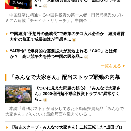
AI…
中国経済に精通する中国株投資の第一人者・田代尚機氏のプレ
ミアム連載「チャイナ・リサーチ」。中国企…
中国経済“予想外の低成長”で政策のテコ入れ必至か 経済運営
方針の修正で成長加速が予想さ…
“AI革命”で爆発的な需要拡大が見込まれる「CXO」とは何
か？ 高い競争力を持つ中国の医薬品…
一覧を見る
「みんなで大家さん」配当ストップ騒動の内幕
《ついに見えた問題の核心》「みんなで大家さ
ん」2000億円超不動産投資トラブル“異常なく
ら…
本誌『週刊ポスト』が追及してきた不動産投資商品「みんなで
大家さん」がいよいよ最終局面を迎えている…
【独走スクープ・みんなで大家さん】二転三転した“成田プロ