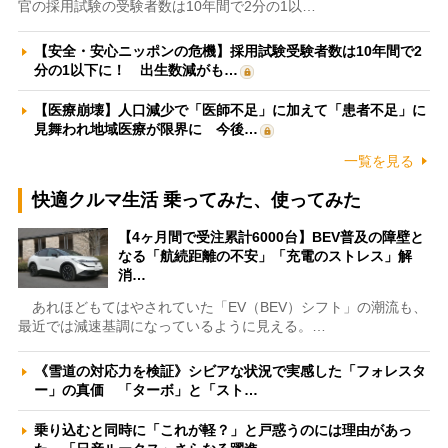
官の採用試験の受験者数は10年間で2分の1以…
【安全・安心ニッポンの危機】採用試験受験者数は10年間で2
分の1以下に！ 出生数減がも…
【医療崩壊】人口減少で「医師不足」に加えて「患者不足」に
見舞われ地域医療が限界に 今後…
一覧を見る
快適クルマ生活 乗ってみた、使ってみた
【4ヶ月間で受注累計6000台】BEV普及の障壁と
なる「航続距離の不安」「充電のストレス」解
消…
あれほどもてはやされていた「EV（BEV）シフト」の潮流も、
最近では減速基調になっているように見える。…
《雪道の対応力を検証》シビアな状況で実感した「フォレスタ
ー」の真価 「ターボ」と「スト…
乗り込むと同時に「これが軽？」と戸惑うのには理由があっ