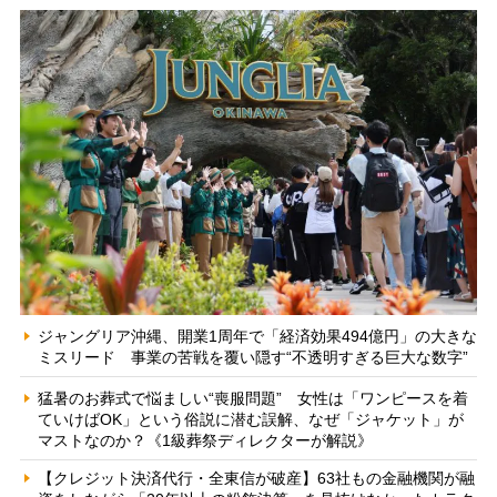
ジャングリア沖縄、開業1周年で「経済効果494億円」の大きな
ミスリード 事業の苦戦を覆い隠す“不透明すぎる巨大な数字”
猛暑のお葬式で悩ましい“喪服問題” 女性は「ワンピースを着
ていけばOK」という俗説に潜む誤解、なぜ「ジャケット」が
マストなのか？《1級葬祭ディレクターが解説》
【クレジット決済代行・全東信が破産】63社もの金融機関が融