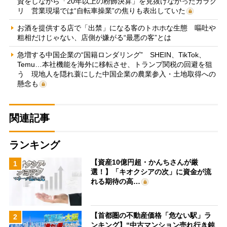
資をしながら「20年以上の粉飾決算」を見抜けなかったカラク
リ 営業現場では“自転車操業”の焦りも表出していた
お酒を提供する店で「出禁」になる客のトホホな生態 嘔吐や
粗相だけじゃない、店側が嫌がる“最悪の客”とは
急増する中国企業の“国籍ロンダリング” SHEIN、TikTok、
Temu…本社機能を海外に移転させ、トランプ関税の回避を狙
う 現地人を隠れ蓑にした中国企業の農業参入・土地取得への
懸念も
関連記事
ランキング
【資産10億円超・かんちさんが厳
1
選！】「キオクシアの次」に資金が流
れる期待の高…
【首都圏の不動産価格「危ない駅」ラ
2
ンキング】“中古マンション売れ行き鈍