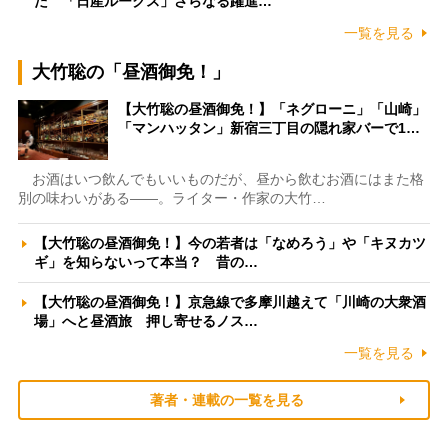
た 「日産ルークス」さらなる躍進…
一覧を見る
大竹聡の「昼酒御免！」
【大竹聡の昼酒御免！】「ネグローニ」「山崎」
「マンハッタン」新宿三丁目の隠れ家バーで1…
お酒はいつ飲んでもいいものだが、昼から飲むお酒にはまた格
別の味わいがある――。ライター・作家の大竹…
【大竹聡の昼酒御免！】今の若者は「なめろう」や「キヌカツ
ギ」を知らないって本当？ 昔の…
【大竹聡の昼酒御免！】京急線で多摩川越えて「川崎の大衆酒
場」へと昼酒旅 押し寄せるノス…
一覧を見る
著者・連載の一覧を見る