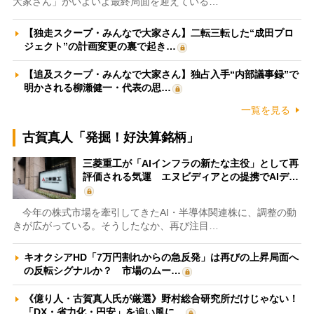
大家さん」がいよいよ最終局面を迎えている…
【独走スクープ・みんなで大家さん】二転三転した“成田プロ
ジェクト”の計画変更の裏で起き…
【追及スクープ・みんなで大家さん】独占入手“内部議事録”で
明かされる柳瀬健一・代表の思…
一覧を見る
古賀真人「発掘！好決算銘柄」
三菱重工が「AIインフラの新たな主役」として再
評価される気運 エヌビディアとの提携でAIデ…
今年の株式市場を牽引してきたAI・半導体関連株に、調整の動
きが広がっている。そうしたなか、再び注目…
キオクシアHD「7万円割れからの急反発」は再びの上昇局面へ
の反転シグナルか？ 市場のムー…
《億り人・古賀真人氏が厳選》野村総合研究所だけじゃない！
「DX・省力化・円安」を追い風に…