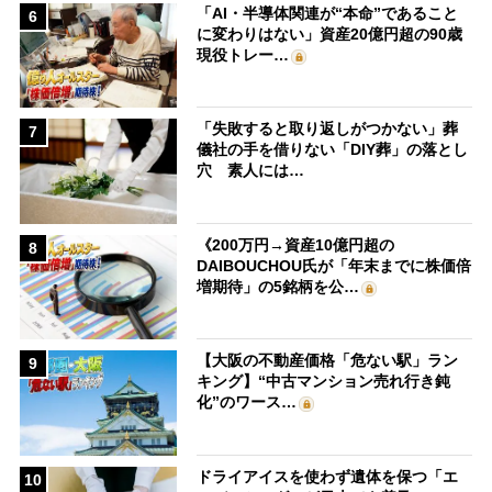
「AI・半導体関連が“本命”であること
6
に変わりはない」資産20億円超の90歳
現役トレー…
「失敗すると取り返しがつかない」葬
7
儀社の手を借りない「DIY葬」の落とし
穴 素人には…
《200万円→資産10億円超の
8
DAIBOUCHOU氏が「年末までに株価倍
増期待」の5銘柄を公…
【大阪の不動産価格「危ない駅」ラン
9
キング】“中古マンション売れ行き鈍
化”のワース…
ドライアイスを使わず遺体を保つ「エ
10