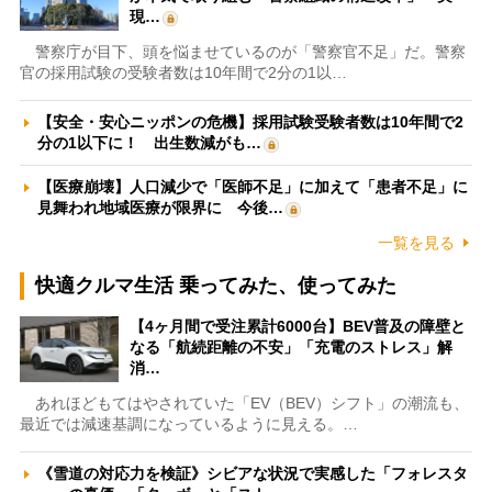
現…
警察庁が目下、頭を悩ませているのが「警察官不足」だ。警察
官の採用試験の受験者数は10年間で2分の1以…
【安全・安心ニッポンの危機】採用試験受験者数は10年間で2
分の1以下に！ 出生数減がも…
【医療崩壊】人口減少で「医師不足」に加えて「患者不足」に
見舞われ地域医療が限界に 今後…
一覧を見る
快適クルマ生活 乗ってみた、使ってみた
【4ヶ月間で受注累計6000台】BEV普及の障壁と
なる「航続距離の不安」「充電のストレス」解
消…
あれほどもてはやされていた「EV（BEV）シフト」の潮流も、
最近では減速基調になっているように見える。…
《雪道の対応力を検証》シビアな状況で実感した「フォレスタ