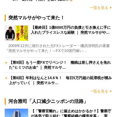
一覧を見る
突然マルサがやって来た！
【最終回】1億6000万円の負債と引き換えに手に
入れたプライスレスな経験 ｜ 突然マルサがや…
2009年12月に発行された元FXトレーダー・磯貝清明氏の著書
『突然マルサがやって来た！～FXで10億円稼い…
【第9回】もう一度FXでリベンジ！ 種銭は差し押さえを免れ
た”ヒミツのお金” ｜ 突然マルサ…
【第8回】年利はなんと14.6％！ 毎日5万円超の延滞税が積み
上がっていく ｜ 突然マルサ…
一覧を見る
河合雅司「人口減少ニッポンの活路」
【「警察官離れ」に歯止めはかかるか？】警察庁
が本気で取り組む「警察組織の構造改革」 実