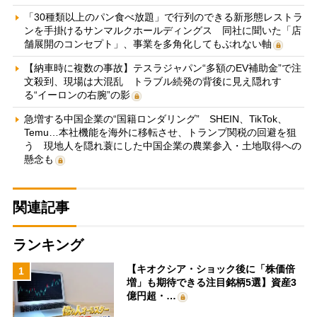
「30種類以上のパン食べ放題」で行列のできる新形態レストラ
ンを手掛けるサンマルクホールディングス 同社に聞いた「店
舗展開のコンセプト」、事業を多角化してもぶれない軸
【納車時に複数の事故】テスラジャパン“多額のEV補助金”で注
文殺到、現場は大混乱 トラブル続発の背後に見え隠れす
る“イーロンの右腕”の影
急増する中国企業の“国籍ロンダリング” SHEIN、TikTok、
Temu…本社機能を海外に移転させ、トランプ関税の回避を狙
う 現地人を隠れ蓑にした中国企業の農業参入・土地取得への
懸念も
関連記事
ランキング
【キオクシア・ショック後に「株価倍
1
増」も期待できる注目銘柄5選】資産3
億円超・…