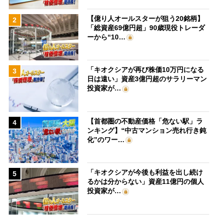
【億り人オールスターが狙う20銘柄】
2
「総資産69億円超」90歳現役トレーダ
ーから“10…
「キオクシアが再び株価10万円になる
3
日は遠い」資産3億円超のサラリーマン
投資家が…
【首都圏の不動産価格「危ない駅」ラ
4
ンキング】“中古マンション売れ行き鈍
化”のワー…
「キオクシアが今後も利益を出し続け
5
るかは分からない」資産11億円の個人
投資家が…