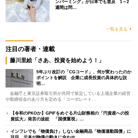
ンバーミング」が日本でも普及 1～2
週間は問…
一覧を見る
注目の著者・連載
藤川里絵「さあ、投資を始めよう！」
5年ぶり改訂の「CGコード」、何が変わったのか
ポイントを解説 企業に成長投資の具体的な説
明…
金融庁と東京証券取引所が共同で策定している上場企業の経営
や取締役会のあり方を定める「コーポレート…
【令和のPKOか】GPIFをめぐる片山財務相の「円資産への投
資拡大」発言の波紋 「国債重視」…
インフレでも「物価負け」しない金融商品「物価連動国債」に
注目 元本が物価の動きに合わせ…