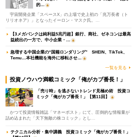
的…
宇宙開発企業「スペースX」の上場で史上初の「兆万長者（ト
リリオネア）」となったイーロン・マスク氏。…
【3メガバンクは純利益5兆円超】銀行、商社、ゼネコンは最高
益続出の一方で、中小企業・…
急増する中国企業の“国籍ロンダリング” SHEIN、TikTok、
Temu…本社機能を海外に移転させ…
一覧を見る
投資ノウハウ満載コミック「俺がカブ番長！」
「売り時」を逃さないトレンド見極め術 投資コ
ミック「俺がカブ番長！」【第11回】
かつて投資情報雑誌「マネーポスト」にて、圧倒的な情報量が
詰め込まれた「天下無敵の株コミック」とし…
テクニカル分析・集中講義 投資コミック「俺がカブ番長！」