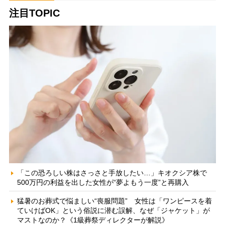
注目TOPIC
「この恐ろしい株はさっさと手放したい…」キオクシア株で
500万円の利益を出した女性が“夢よもう一度”と再購入
猛暑のお葬式で悩ましい“喪服問題” 女性は「ワンピースを着
ていけばOK」という俗説に潜む誤解、なぜ「ジャケット」が
マストなのか？《1級葬祭ディレクターが解説》