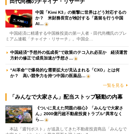
田代尚機のチャイナ・リサーチ
中国「Kimi K3」の衝撃に世界はどう対応するの
か？ 米財務長官が検討する「蒸留を行う中国
AI…
中国経済に精通する中国株投資の第一人者・田代尚機氏のプレ
ミアム連載「チャイナ・リサーチ」。中国企…
中国経済“予想外の低成長”で政策のテコ入れ必至か 経済運営
方針の修正で成長加速が予想さ…
“AI革命”で爆発的な需要拡大が見込まれる「CXO」とは何
か？ 高い競争力を持つ中国の医薬品…
一覧を見る
「みんなで大家さん」配当ストップ騒動の内幕
《ついに見えた問題の核心》「みんなで大家さ
ん」2000億円超不動産投資トラブル“異常なく
ら…
本誌『週刊ポスト』が追及してきた不動産投資商品「みんなで