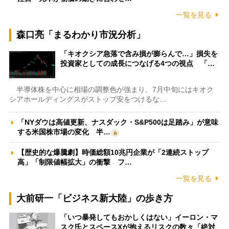
一覧を見る
森口亮「まるわかり市況分析」
「キオクシア急落で含み損が膨らんで…」損失を
投資家としての成長につなげる4つの視点 「…
半導体株を中心に相場の調整色が強まり、7月中旬にはキオク
シアホールディングスがストップ安をつけるな…
「NYダウは高値更新、ナスダック・S&P500は足踏み」が意味
する米国株市場の変化 半…
【歴史的な爆騰劇】時価総額10兆円企業が「2連続ストップ
高」「制限値幅拡大」の衝撃 フ…
一覧を見る
大前研一「ビジネス新大陸」の歩き方
「いつ暴発してもおかしくはない」イーロン・マ
スク氏とスペースXが抱えるリスクの数々「絶対