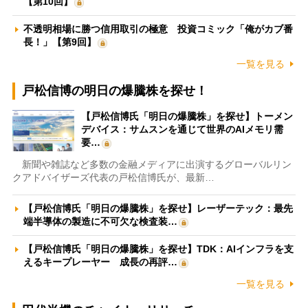
【第10回】
不透明相場に勝つ信用取引の極意 投資コミック「俺がカブ番
長！」【第9回】
一覧を見る
戸松信博の明日の爆騰株を探せ！
【戸松信博氏「明日の爆騰株」を探せ】トーメン
デバイス：サムスンを通じて世界のAIメモリ需
要…
新聞や雑誌など多数の金融メディアに出演するグローバルリン
クアドバイザーズ代表の戸松信博氏が、最新…
【戸松信博氏「明日の爆騰株」を探せ】レーザーテック：最先
端半導体の製造に不可欠な検査装…
【戸松信博氏「明日の爆騰株」を探せ】TDK：AIインフラを支
えるキープレーヤー 成長の再評…
一覧を見る