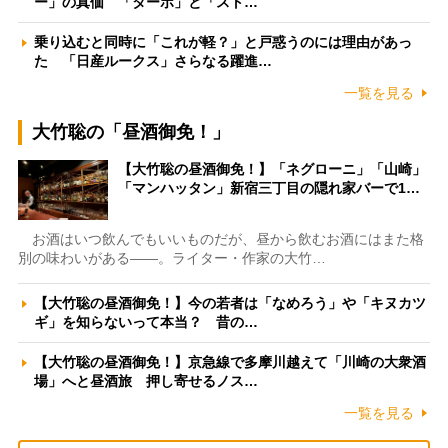
ー」の真価 「ターボ」と「スト…
乗り込むと同時に「これが軽？」と戸惑うのには理由があっ
た 「日産ルークス」さらなる躍進…
一覧を見る
大竹聡の「昼酒御免！」
【大竹聡の昼酒御免！】「ネグローニ」「山崎」
「マンハッタン」新宿三丁目の隠れ家バーで1…
お酒はいつ飲んでもいいものだが、昼から飲むお酒にはまた格
別の味わいがある――。ライター・作家の大竹…
【大竹聡の昼酒御免！】今の若者は「なめろう」や「キヌカツ
ギ」を知らないって本当？ 昔の…
【大竹聡の昼酒御免！】京急線で多摩川越えて「川崎の大衆酒
場」へと昼酒旅 押し寄せるノス…
一覧を見る