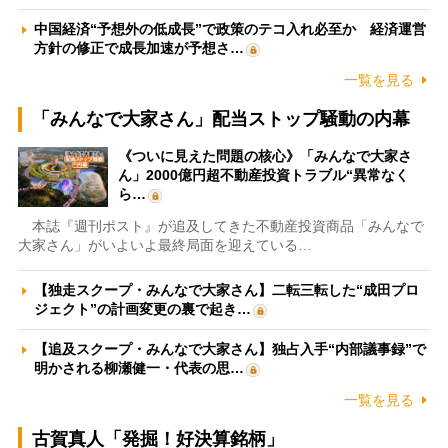
中国経済“予想外の低成長”で政策のテコ入れ必至か 経済運営
方針の修正で成長加速が予想さ…
一覧を見る
「みんなで大家さん」配当ストップ騒動の内幕
《ついに見えた問題の核心》「みんなで大家さ
ん」2000億円超不動産投資トラブル“異常なく
ら…
本誌『週刊ポスト』が追及してきた不動産投資商品「みんなで
大家さん」がいよいよ最終局面を迎えている…
【独走スクープ・みんなで大家さん】二転三転した“成田プロ
ジェクト”の計画変更の裏で起き…
【追及スクープ・みんなで大家さん】独占入手“内部議事録”で
明かされる柳瀬健一・代表の思…
一覧を見る
古賀真人「発掘！好決算銘柄」