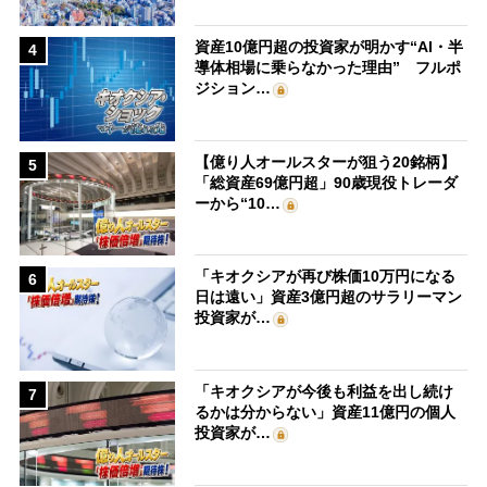
資産10億円超の投資家が明かす“AI・半
4
導体相場に乗らなかった理由” フルポ
ジション…
【億り人オールスターが狙う20銘柄】
5
「総資産69億円超」90歳現役トレーダ
ーから“10…
「キオクシアが再び株価10万円になる
6
日は遠い」資産3億円超のサラリーマン
投資家が…
「キオクシアが今後も利益を出し続け
7
るかは分からない」資産11億円の個人
投資家が…