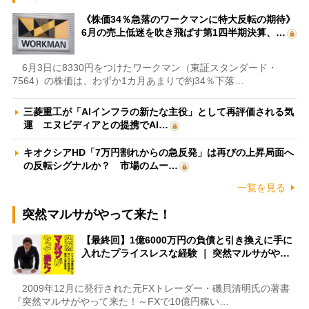
《株価34％急落のワークマンに特大反転の期待》
6月の売上低迷を吹き飛ばす第1四半期決算、…
6月3日に8330円をつけたワークマン（東証スタンダード・
7564）の株価は、わずか1カ月あまりで約34％下落…
三菱重工が「AIインフラの新たな主役」として再評価される気
運 エヌビディアとの提携でAI…
キオクシアHD「7万円割れからの急反発」は再びの上昇局面へ
の反転シグナルか？ 市場のムー…
一覧を見る
突然マルサがやって来た！
【最終回】1億6000万円の負債と引き換えに手に
入れたプライスレスな経験 ｜ 突然マルサがや…
2009年12月に発行された元FXトレーダー・磯貝清明氏の著書
『突然マルサがやって来た！～FXで10億円稼い…