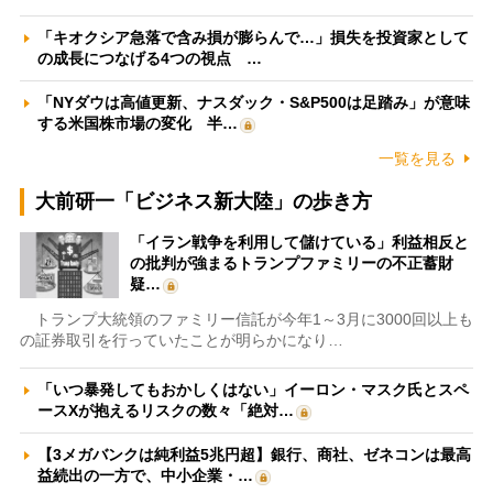
「キオクシア急落で含み損が膨らんで…」損失を投資家として
の成長につなげる4つの視点 …
「NYダウは高値更新、ナスダック・S&P500は足踏み」が意味
する米国株市場の変化 半…
一覧を見る
大前研一「ビジネス新大陸」の歩き方
「イラン戦争を利用して儲けている」利益相反と
の批判が強まるトランプファミリーの不正蓄財
疑…
トランプ大統領のファミリー信託が今年1～3月に3000回以上も
の証券取引を行っていたことが明らかになり…
「いつ暴発してもおかしくはない」イーロン・マスク氏とスペ
ースXが抱えるリスクの数々「絶対…
【3メガバンクは純利益5兆円超】銀行、商社、ゼネコンは最高
益続出の一方で、中小企業・…