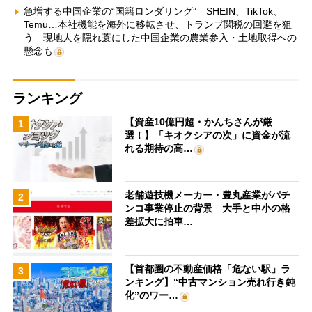
急増する中国企業の“国籍ロンダリング” SHEIN、TikTok、
Temu…本社機能を海外に移転させ、トランプ関税の回避を狙
う 現地人を隠れ蓑にした中国企業の農業参入・土地取得への
懸念も
ランキング
【資産10億円超・かんちさんが厳
1
選！】「キオクシアの次」に資金が流
れる期待の高…
老舗遊技機メーカー・豊丸産業がパチ
2
ンコ事業停止の背景 大手と中小の格
差拡大に拍車…
【首都圏の不動産価格「危ない駅」ラ
3
ンキング】“中古マンション売れ行き鈍
化”のワー…