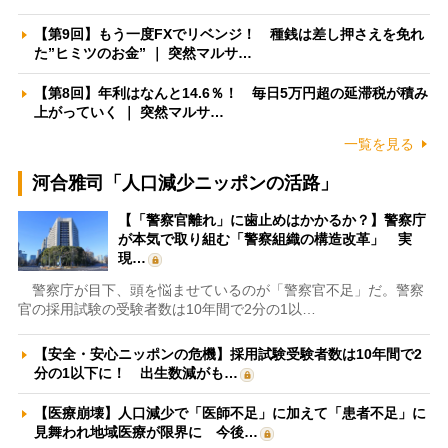
【第9回】もう一度FXでリベンジ！ 種銭は差し押さえを免れ
た”ヒミツのお金” ｜ 突然マルサ…
【第8回】年利はなんと14.6％！ 毎日5万円超の延滞税が積み
上がっていく ｜ 突然マルサ…
一覧を見る
河合雅司「人口減少ニッポンの活路」
【「警察官離れ」に歯止めはかかるか？】警察庁
が本気で取り組む「警察組織の構造改革」 実
現…
警察庁が目下、頭を悩ませているのが「警察官不足」だ。警察
官の採用試験の受験者数は10年間で2分の1以…
【安全・安心ニッポンの危機】採用試験受験者数は10年間で2
分の1以下に！ 出生数減がも…
【医療崩壊】人口減少で「医師不足」に加えて「患者不足」に
見舞われ地域医療が限界に 今後…