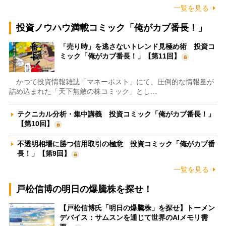
一覧を見る
投資ノウハウ満載コミック「俺がカブ番長！」
「売り時」を逃さないトレンド見極め術 投資コ
ミック「俺がカブ番長！」【第11回】
かつて投資情報雑誌「マネーポスト」にて、圧倒的な情報量が
詰め込まれた「天下無敵の株コミック」とし…
テクニカル分析・集中講義 投資コミック「俺がカブ番長！」
【第10回】
不透明相場に勝つ信用取引の極意 投資コミック「俺がカブ番
長！」【第9回】
一覧を見る
戸松信博の明日の爆騰株を探せ！
【戸松信博氏「明日の爆騰株」を探せ】トーメン
デバイス：サムスンを通じて世界のAIメモリ需