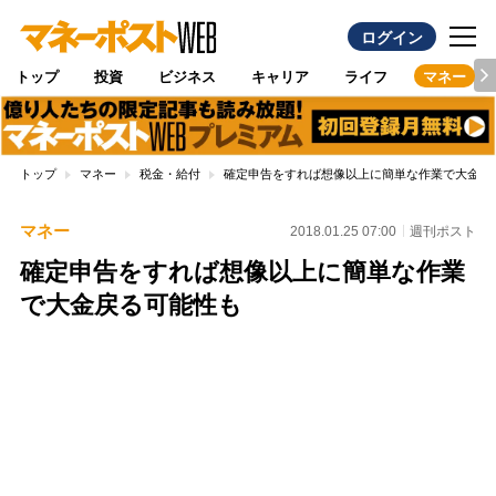
ログイン
トップ
投資
ビジネス
キャリア
ライフ
マネー
トップ
マネー
税金・給付
確定申告をすれば想像以上に簡単な作業で大金戻
マネー
2018.01.25 07:00
週刊ポスト
確定申告をすれば想像以上に簡単な作業
で大金戻る可能性も
Loaded
:
100.00%
/
Unmute