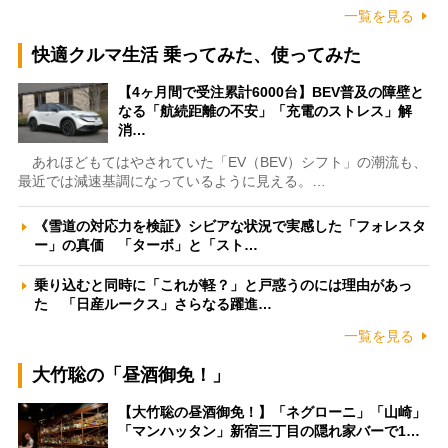
一覧を見る
快適クルマ生活 乗ってみた、使ってみた
【4ヶ月間で受注累計6000台】BEV普及の障壁と
なる「航続距離の不安」「充電のストレス」解
消…
あれほどもてはやされていた「EV（BEV）シフト」の潮流も、
最近では減速基調になっているように見える。…
《雪道の対応力を検証》シビアな状況で実感した「フォレスタ
ー」の真価 「ターボ」と「スト…
乗り込むと同時に「これが軽？」と戸惑うのには理由があっ
た 「日産ルークス」さらなる躍進…
一覧を見る
大竹聡の「昼酒御免！」
【大竹聡の昼酒御免！】「ネグローニ」「山崎」
「マンハッタン」新宿三丁目の隠れ家バーで1…