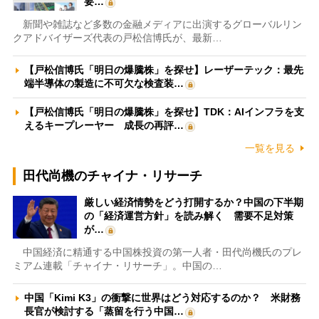
要…
新聞や雑誌など多数の金融メディアに出演するグローバルリン
クアドバイザーズ代表の戸松信博氏が、最新…
【戸松信博氏「明日の爆騰株」を探せ】レーザーテック：最先
端半導体の製造に不可欠な検査装…
【戸松信博氏「明日の爆騰株」を探せ】TDK：AIインフラを支
えるキープレーヤー 成長の再評…
一覧を見る
田代尚機のチャイナ・リサーチ
厳しい経済情勢をどう打開するか？中国の下半期
の「経済運営方針」を読み解く 需要不足対策
が…
中国経済に精通する中国株投資の第一人者・田代尚機氏のプレ
ミアム連載「チャイナ・リサーチ」。中国の…
中国「Kimi K3」の衝撃に世界はどう対応するのか？ 米財務
長官が検討する「蒸留を行う中国…