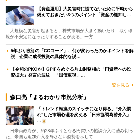
【資産運用】大災害時に慌てないために平時から
備えておきたい3つのポイント「資産の棚卸し…
大規模な災害が起きると、株式市場が大きく動いたり、取引環
境が不安定になったりすることがある。一方…
5年ぶり改訂の「CGコード」、何が変わったのかポイントを解
説 企業に成長投資の具体的な説…
【令和のPKOか】GPIFをめぐる片山財務相の「円資産への投
資拡大」発言の波紋 「国債重視」…
一覧を見る
森口亮「まるわかり市況分析」
「トレンド転換のスイッチになり得る」“介入慣
れ”した市場心理を変える「日米協調為替介入」
…
日米両政府が、約28年ぶりとなる円買いの協調介入に踏み切っ
た。米国も追加介入を辞さない姿勢を示して…