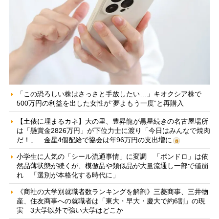
「この恐ろしい株はさっさと手放したい…」キオクシア株で
500万円の利益を出した女性が“夢よもう一度”と再購入
【土俵に埋まるカネ】大の里、豊昇龍が黒星続きの名古屋場所
は「懸賞金2826万円」が下位力士に渡り「今日はみんなで焼肉
だ！」 金星4個配給で協会は年96万円の支出増に
小学生に人気の「シール流通事情」に変調 「ボンドロ」は依
然品薄状態が続くが、模倣品や類似品が大量流通し一部で値崩
れ 「選別が本格化する時代に」
《商社の大学別就職者数ランキングを解剖》三菱商事、三井物
産、住友商事への就職者は「東大・早大・慶大で約6割」の現
実 3大学以外で強い大学はどこか