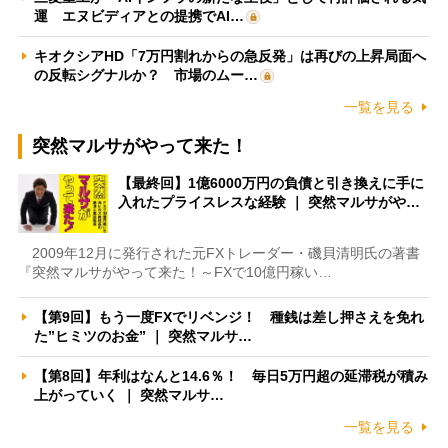
運 エヌビディアとの提携でAI…
キオクシアHD「7万円割れからの急反発」は再びの上昇局面へ
の反転シグナルか？ 市場のムー…
一覧を見る
突然マルサがやって来た！
【最終回】1億6000万円の負債と引き換えに手に
入れたプライスレスな経験 ｜ 突然マルサがや…
2009年12月に発行された元FXトレーダー・磯貝清明氏の著書
『突然マルサがやって来た！～FXで10億円稼い…
【第9回】もう一度FXでリベンジ！ 種銭は差し押さえを免れ
た”ヒミツのお金” ｜ 突然マルサ…
【第8回】年利はなんと14.6％！ 毎日5万円超の延滞税が積み
上がっていく ｜ 突然マルサ…
一覧を見る