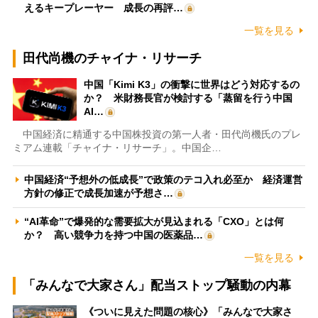
えるキープレーヤー 成長の再評…
一覧を見る
田代尚機のチャイナ・リサーチ
中国「Kimi K3」の衝撃に世界はどう対応するの
か？ 米財務長官が検討する「蒸留を行う中国
AI…
中国経済に精通する中国株投資の第一人者・田代尚機氏のプレ
ミアム連載「チャイナ・リサーチ」。中国企…
中国経済“予想外の低成長”で政策のテコ入れ必至か 経済運営
方針の修正で成長加速が予想さ…
“AI革命”で爆発的な需要拡大が見込まれる「CXO」とは何
か？ 高い競争力を持つ中国の医薬品…
一覧を見る
「みんなで大家さん」配当ストップ騒動の内幕
《ついに見えた問題の核心》「みんなで大家さ