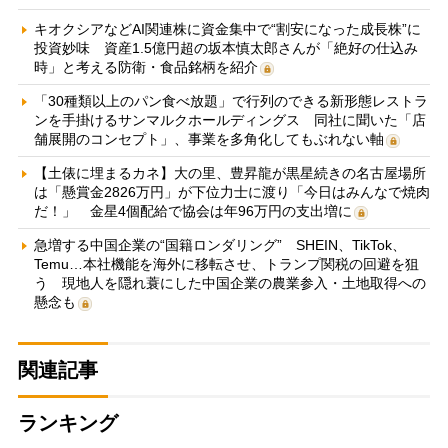
キオクシアなどAI関連株に資金集中で“割安になった成長株”に
投資妙味 資産1.5億円超の坂本慎太郎さんが「絶好の仕込み
時」と考える防衛・食品銘柄を紹介
「30種類以上のパン食べ放題」で行列のできる新形態レストラ
ンを手掛けるサンマルクホールディングス 同社に聞いた「店
舗展開のコンセプト」、事業を多角化してもぶれない軸
【土俵に埋まるカネ】大の里、豊昇龍が黒星続きの名古屋場所
は「懸賞金2826万円」が下位力士に渡り「今日はみんなで焼肉
だ！」 金星4個配給で協会は年96万円の支出増に
急増する中国企業の“国籍ロンダリング” SHEIN、TikTok、
Temu…本社機能を海外に移転させ、トランプ関税の回避を狙
う 現地人を隠れ蓑にした中国企業の農業参入・土地取得への
懸念も
関連記事
ランキング