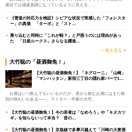
最近では減速基調になっているように見える。…
《雪道の対応力を検証》シビアな状況で実感した「フォレスタ
ー」の真価 「ターボ」と「スト…
乗り込むと同時に「これが軽？」と戸惑うのには理由があっ
た 「日産ルークス」さらなる躍進…
一覧を見る
大竹聡の「昼酒御免！」
【大竹聡の昼酒御免！】「ネグローニ」「山崎」
「マンハッタン」新宿三丁目の隠れ家バーで1…
お酒はいつ飲んでもいいものだが、昼から飲むお酒にはまた格
別の味わいがある――。ライター・作家の大竹…
【大竹聡の昼酒御免！】今の若者は「なめろう」や「キヌカツ
ギ」を知らないって本当？ 昔の…
【大竹聡の昼酒御免！】京急線で多摩川越えて「川崎の大衆酒