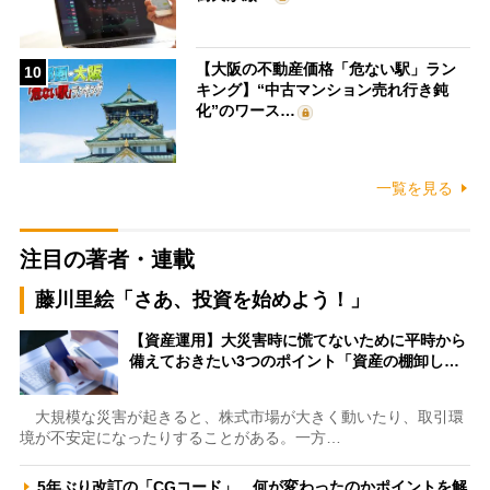
【大阪の不動産価格「危ない駅」ラン
10
キング】“中古マンション売れ行き鈍
化”のワース…
一覧を見る
注目の著者・連載
藤川里絵「さあ、投資を始めよう！」
【資産運用】大災害時に慌てないために平時から
備えておきたい3つのポイント「資産の棚卸し…
大規模な災害が起きると、株式市場が大きく動いたり、取引環
境が不安定になったりすることがある。一方…
5年ぶり改訂の「CGコード」、何が変わったのかポイントを解