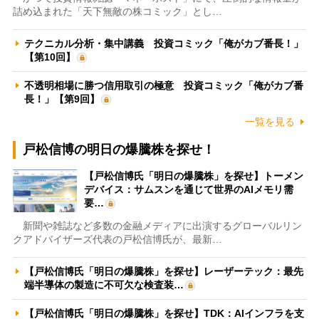
詰め込まれた「天下無敵の株コミック」とし…
テクニカル分析・集中講義 投資コミック「俺がカブ番長！」
【第10回】
不透明相場に勝つ信用取引の極意 投資コミック「俺がカブ番
長！」【第9回】
一覧を見る
戸松信博の明日の爆騰株を探せ！
【戸松信博氏「明日の爆騰株」を探せ】トーメン
デバイス：サムスンを通じて世界のAIメモリ需
要…
新聞や雑誌など多数の金融メディアに出演するグローバルリン
クアドバイザーズ代表の戸松信博氏が、最新…
【戸松信博氏「明日の爆騰株」を探せ】レーザーテック：最先
端半導体の製造に不可欠な検査装…
【戸松信博氏「明日の爆騰株」を探せ】TDK：AIインフラを支