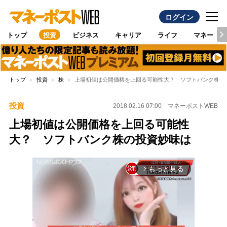
ログイン
トップ
投資
ビジネス
キャリア
ライフ
マネー
トップ
投資
株
上場初値は公開価格を上回る可能性大？ ソフトバンク株の
投資
2018.02.16 07:00
マネーポストWEB
上場初値は公開価格を上回る可能性
大？ ソフトバンク株の投資妙味は
もっと見る
arrow_forward_ios