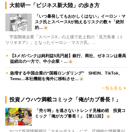
大前研一「ビジネス新大陸」の歩き方
「いつ暴発してもおかしくはない」イーロン・マ
スク氏とスペースXが抱えるリスクの数々「絶対
的…
宇宙開発企業「スペースX」の上場で史上初の「兆万長者（ト
リリオネア）」となったイーロン・マスク氏。…
【3メガバンクは純利益5兆円超】銀行、商社、ゼネコンは最高
益続出の一方で、中小企業・…
急増する中国企業の“国籍ロンダリング” SHEIN、TikTok、
Temu…本社機能を海外に移転させ…
一覧を見る
投資ノウハウ満載コミック「俺がカブ番長！」
「売り時」を逃さないトレンド見極め術 投資コ
ミック「俺がカブ番長！」【第11回】
かつて投資情報雑誌「マネーポスト」にて、圧倒的な情報量が