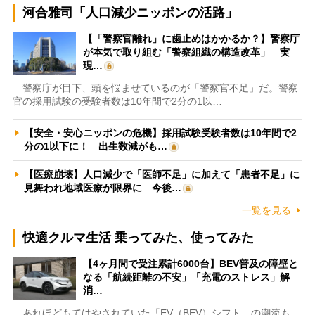
河合雅司「人口減少ニッポンの活路」
【「警察官離れ」に歯止めはかかるか？】警察庁
が本気で取り組む「警察組織の構造改革」 実
現…
警察庁が目下、頭を悩ませているのが「警察官不足」だ。警察
官の採用試験の受験者数は10年間で2分の1以…
【安全・安心ニッポンの危機】採用試験受験者数は10年間で2
分の1以下に！ 出生数減がも…
【医療崩壊】人口減少で「医師不足」に加えて「患者不足」に
見舞われ地域医療が限界に 今後…
一覧を見る
快適クルマ生活 乗ってみた、使ってみた
【4ヶ月間で受注累計6000台】BEV普及の障壁と
なる「航続距離の不安」「充電のストレス」解
消…
あれほどもてはやされていた「EV（BEV）シフト」の潮流も、