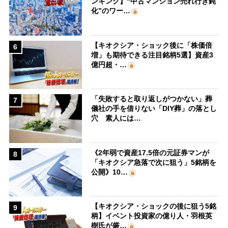
ンキング】“中古マンション売れ行き鈍
化”のワー…
【キオクシア・ショック後に「株価倍
6
増」も期待できる注目銘柄5選】資産3
億円超・…
「失敗すると取り返しがつかない」葬
7
儀社の手を借りない「DIY葬」の落とし
穴 素人には…
《2年弱で資産17.5倍の元証券マンが
8
「キオクシア急落で次に狙う」5銘柄を
公開》10…
【キオクシア・ショックの後に狙う5銘
9
柄】イベント投資家の億り人・羽根英
樹氏が厳…