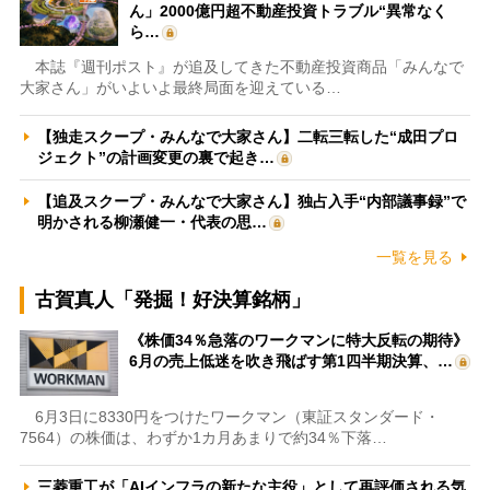
ん」2000億円超不動産投資トラブル“異常なく
ら…
本誌『週刊ポスト』が追及してきた不動産投資商品「みんなで
大家さん」がいよいよ最終局面を迎えている…
【独走スクープ・みんなで大家さん】二転三転した“成田プロ
ジェクト”の計画変更の裏で起き…
【追及スクープ・みんなで大家さん】独占入手“内部議事録”で
明かされる柳瀬健一・代表の思…
一覧を見る
古賀真人「発掘！好決算銘柄」
《株価34％急落のワークマンに特大反転の期待》
6月の売上低迷を吹き飛ばす第1四半期決算、…
6月3日に8330円をつけたワークマン（東証スタンダード・
7564）の株価は、わずか1カ月あまりで約34％下落…
三菱重工が「AIインフラの新たな主役」として再評価される気