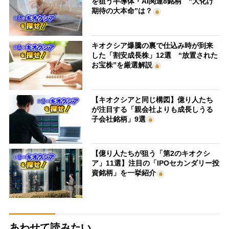
を狙う半導体・AI関連8銘柄 “大化け
期待の大本命”は？
キオクシア爆騰の裏で仕込み時が到来
した「割安成長株」12選 “放置された
お宝株”を厳選解説
【キオクシアと同じ構図】億り人たち
が注目する「親会社よりも成長しうる
子会社銘柄」9選
【億り人たちが狙う「第2のキオクシ
ア」11選】注目の「IPOセカンダリー投
資銘柄」を一挙紹介
あわせて読みたい