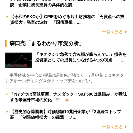
説 企業に成長投資の具体的な説…
【令和のPKOか】GPIFをめぐる片山財務相の「円資産への投
資拡大」発言の波紋 「国債重視」…
一覧を見る
森口亮「まるわかり市況分析」
「キオクシア急落で含み損が膨らんで…」損失を
投資家としての成長につなげる4つの視点 「…
半導体株を中心に相場の調整色が強まり、7月中旬にはキオク
シアホールディングスがストップ安をつけるな…
「NYダウは高値更新、ナスダック・S&P500は足踏み」が意味
する米国株市場の変化 半…
【歴史的な爆騰劇】時価総額10兆円企業が「2連続ストップ
高」「制限値幅拡大」の衝撃 フ…
一覧を見る