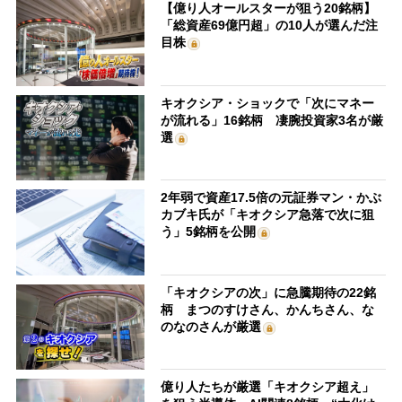
【億り人オールスターが狙う20銘柄】
「総資産69億円超」の10人が選んだ注
目株
キオクシア・ショックで「次にマネー
が流れる」16銘柄 凄腕投資家3名が厳
選
2年弱で資産17.5倍の元証券マン・かぶ
カブキ氏が「キオクシア急落で次に狙
う」5銘柄を公開
「キオクシアの次」に急騰期待の22銘
柄 まつのすけさん、かんちさん、な
のなのさんが厳選
億り人たちが厳選「キオクシア超え」