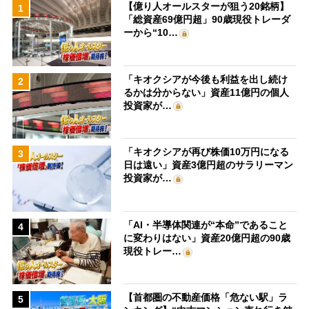
【億り人オールスターが狙う20銘柄】
1
「総資産69億円超」90歳現役トレーダ
ーから“10…
「キオクシアが今後も利益を出し続け
2
るかは分からない」資産11億円の個人
投資家が…
「キオクシアが再び株価10万円になる
3
日は遠い」資産3億円超のサラリーマン
投資家が…
「AI・半導体関連が“本命”であること
4
に変わりはない」資産20億円超の90歳
現役トレー…
【首都圏の不動産価格「危ない駅」ラ
5