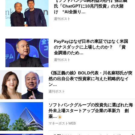
【ソフトバンクG純利益5兆円】孫正義
氏「ChatGPTに10兆円投資」の大賭
け “AI全振り…
週刊ポスト
PayPayはなぜ日本の東証ではなく米国
のナスダックに上場したのか？ 「資
金調達のため…
週刊ポスト
《孫正義の娘》BOLD代表・川名麻耶氏が突
然の出自公表で投資家に与えた戦略的なイ
ン…
週刊ポスト
ソフトバンクグループの投資先に選ばれた海
外未上場スタートアップ企業の革新力 創
薬…
マネーポストWEB