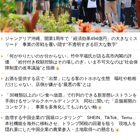
ジャングリア沖縄、開業1周年で「経済効果494億円」の大きなミス
リード 事業の苦戦を覆い隠す“不透明すぎる巨大な数字”
「何がやりたいのか分からない」竹中平蔵氏が語る高市内閣の評
価 「給付付き税額控除はその場しのぎ」いま不可欠なのは“社会保
障制度の改革議論”と指摘
お酒を提供する店で「出禁」になる客のトホホな生態 嘔吐や粗相
だけじゃない、店側が嫌がる“最悪の客”とは
「30種類以上のパン食べ放題」で行列のできる新形態レストランを
手掛けるサンマルクホールディングス 同社に聞いた「店舗展開の
コンセプト」、事業を多角化してもぶれない軸
急増する中国企業の“国籍ロンダリング” SHEIN、TikTok、Temu…
本社機能を海外に移転させ、トランプ関税の回避を狙う 現地人を
隠れ蓑にした中国企業の農業参入・土地取得への懸念も