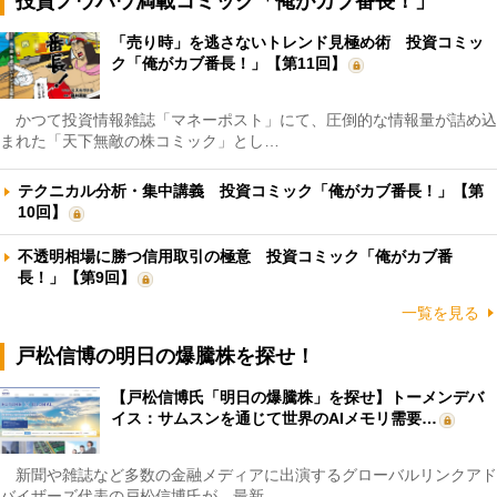
投資ノウハウ満載コミック「俺がカブ番長！」
「売り時」を逃さないトレンド見極め術 投資コミッ
ク「俺がカブ番長！」【第11回】
かつて投資情報雑誌「マネーポスト」にて、圧倒的な情報量が詰め込
まれた「天下無敵の株コミック」とし…
テクニカル分析・集中講義 投資コミック「俺がカブ番長！」【第
10回】
不透明相場に勝つ信用取引の極意 投資コミック「俺がカブ番
長！」【第9回】
一覧を見る
戸松信博の明日の爆騰株を探せ！
【戸松信博氏「明日の爆騰株」を探せ】トーメンデバ
イス：サムスンを通じて世界のAIメモリ需要…
新聞や雑誌など多数の金融メディアに出演するグローバルリンクアド
バイザーズ代表の戸松信博氏が、最新…