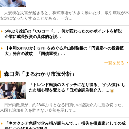
大規模な災害が起きると、株式市場が大きく動いたり、取引環境が不
安定になったりすることがある。一方…
5年ぶり改訂の「CGコード」、何が変わったのかポイントを解説
企業に成長投資の具体的な説…
【令和のPKOか】GPIFをめぐる片山財務相の「円資産への投資拡
大」発言の波紋 「国債重視」…
一覧を見る
森口亮「まるわかり市況分析」
「トレンド転換のスイッチになり得る」“介入慣れ”し
た市場心理を変える「日米協調為替介入」…
日米両政府が、約28年ぶりとなる円買いの協調介入に踏み切った。
米国も追加介入を辞さない姿勢を示して…
「キオクシア急落で含み損が膨らんで…」損失を投資家としての成
長につなげる4つの視点 …