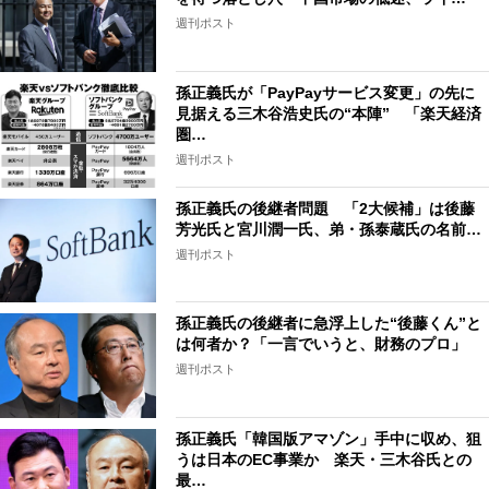
週刊ポスト
孫正義氏が「PayPayサービス変更」の先に
見据える三木谷浩史氏の“本陣” 「楽天経済
圏…
週刊ポスト
孫正義氏の後継者問題 「2大候補」は後藤
芳光氏と宮川潤一氏、弟・孫泰蔵氏の名前…
週刊ポスト
孫正義氏の後継者に急浮上した“後藤くん”と
は何者か？「一言でいうと、財務のプロ」
週刊ポスト
孫正義氏「韓国版アマゾン」手中に収め、狙
うは日本のEC事業か 楽天・三木谷氏との
最…