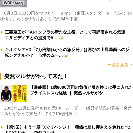
6月3日に8330円をつけたワークマン（東証スタンダード・7564）の
株価は、わずか1カ月あまりで約34％下落…
三菱重工が「AIインフラの新たな主役」として再評価される気運
エヌビディアとの提携でAI…
キオクシアHD「7万円割れからの急反発」は再びの上昇局面への反
転シグナルか？ 市場のムー…
一覧を見る
突然マルサがやって来た！
【最終回】1億6000万円の負債と引き換えに手に入れた
プライスレスな経験 ｜ 突然マルサがや…
2009年12月に発行された元FXトレーダー・磯貝清明氏の著書『突然
マルサがやって来た！～FXで10億円稼い…
【第9回】もう一度FXでリベンジ！ 種銭は差し押さえを免れた”ヒ
ミツのお金” ｜ 突然マルサ…