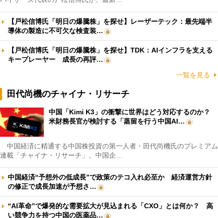
【戸松信博氏「明日の爆騰株」を探せ】レーザーテック：最先端半
導体の製造に不可欠な検査装…
【戸松信博氏「明日の爆騰株」を探せ】TDK：AIインフラを支える
キープレーヤー 成長の再評…
一覧を見る
田代尚機のチャイナ・リサーチ
中国「Kimi K3」の衝撃に世界はどう対応するのか？
米財務長官が検討する「蒸留を行う中国AI…
中国経済に精通する中国株投資の第一人者・田代尚機氏のプレミアム
連載「チャイナ・リサーチ」。中国企…
中国経済“予想外の低成長”で政策のテコ入れ必至か 経済運営方針
の修正で成長加速が予想さ…
“AI革命”で爆発的な需要拡大が見込まれる「CXO」とは何か？ 高
い競争力を持つ中国の医薬品…