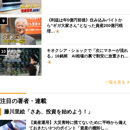
《利益は年5億円前後》住み込みバイトか
9
ら“ギガ大家さん”となった資産200億円税
理…
キオクシア・ショックで「次にマネーが流れ
10
る」16銘柄 AI相場の裏で割安に放置され…
一覧を見る
注目の著者・連載
藤川里絵「さあ、投資を始めよう！」
【資産運用】大災害時に慌てないために平時から備え
ておきたい3つのポイント「資産の棚卸し…