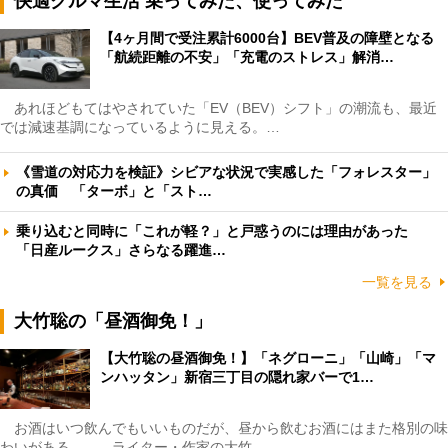
快適クルマ生活 乗ってみた、使ってみた
【4ヶ月間で受注累計6000台】BEV普及の障壁となる
「航続距離の不安」「充電のストレス」解消…
あれほどもてはやされていた「EV（BEV）シフト」の潮流も、最近
では減速基調になっているように見える。…
《雪道の対応力を検証》シビアな状況で実感した「フォレスター」
の真価 「ターボ」と「スト…
乗り込むと同時に「これが軽？」と戸惑うのには理由があった
「日産ルークス」さらなる躍進…
一覧を見る
大竹聡の「昼酒御免！」
【大竹聡の昼酒御免！】「ネグローニ」「山崎」「マ
ンハッタン」新宿三丁目の隠れ家バーで1…
お酒はいつ飲んでもいいものだが、昼から飲むお酒にはまた格別の味
わいがある――。ライター・作家の大竹…