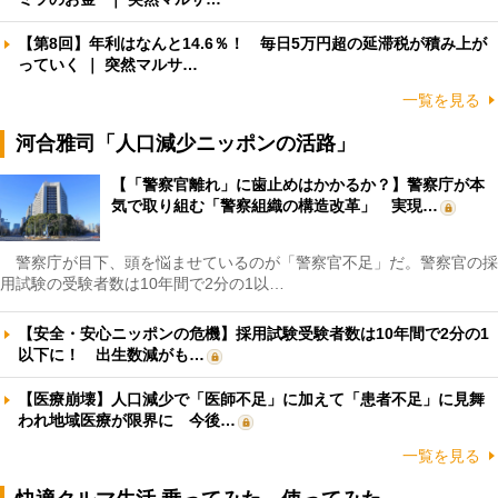
【第8回】年利はなんと14.6％！ 毎日5万円超の延滞税が積み上が
っていく ｜ 突然マルサ…
一覧を見る
河合雅司「人口減少ニッポンの活路」
【「警察官離れ」に歯止めはかかるか？】警察庁が本
気で取り組む「警察組織の構造改革」 実現…
警察庁が目下、頭を悩ませているのが「警察官不足」だ。警察官の採
用試験の受験者数は10年間で2分の1以…
【安全・安心ニッポンの危機】採用試験受験者数は10年間で2分の1
以下に！ 出生数減がも…
【医療崩壊】人口減少で「医師不足」に加えて「患者不足」に見舞
われ地域医療が限界に 今後…
一覧を見る