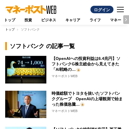
ログイン
トップ
投資
ビジネス
キャリア
ライフ
マネー
トップ
ソフトバンク
ソフトバンク の記事一覧
【OpenAIへの投資利益は6.4兆円】ソ
フトバンクG株主総会から見えてきた
「AI戦略の…
マネーポストWEB
時価総額でトヨタを抜いたソフトバン
クグループ OpenAIの上場観測で始ま
った株価急騰…
マネーポストWEB