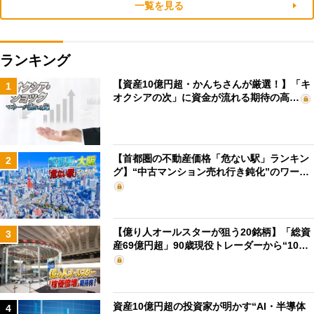
一覧を見る
ランキング
【資産10億円超・かんちさんが厳選！】「キ
1
オクシアの次」に資金が流れる期待の高…
【首都圏の不動産価格「危ない駅」ランキン
2
グ】“中古マンション売れ行き鈍化”のワー…
【億り人オールスターが狙う20銘柄】「総資
3
産69億円超」90歳現役トレーダーから“10…
資産10億円超の投資家が明かす“AI・半導体
4