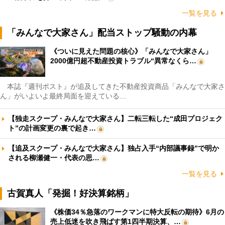
一覧を見る
「みんなで大家さん」配当ストップ騒動の内幕
《ついに見えた問題の核心》「みんなで大家さん」
2000億円超不動産投資トラブル“異常なくら…
本誌『週刊ポスト』が追及してきた不動産投資商品「みんなで大家さ
ん」がいよいよ最終局面を迎えている…
【独走スクープ・みんなで大家さん】二転三転した“成田プロジェク
ト”の計画変更の裏で起き…
【追及スクープ・みんなで大家さん】独占入手“内部議事録”で明か
される柳瀬健一・代表の思…
一覧を見る
古賀真人「発掘！好決算銘柄」
《株価34％急落のワークマンに特大反転の期待》6月の
売上低迷を吹き飛ばす第1四半期決算、…