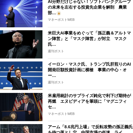
AI分野だけじゃない！ソフトバンクグループ
の未来を左右する投資先企業を解剖 農業
部…
マネーポストWEB
米巨大AI事業をめぐって「孫正義＆アルトマ
ン陣営」と「マスク陣営」が対立 マスク
氏…
週刊ポスト
イーロン・マスク氏、トランプ氏肝煎りのAI
開発巨額投資計画に横槍 事業の中心・オ
ー…
週刊ポスト
米雇用統計のサプライズ鈍化で利下げ期待が
再燃 エヌビディアを筆頭に「マグニフィ
セ…
マネーポストWEB
アーム「8.6兆円上場」で反転攻勢の孫正義氏
を待つ落とし穴 中国市場の低迷、ライ…