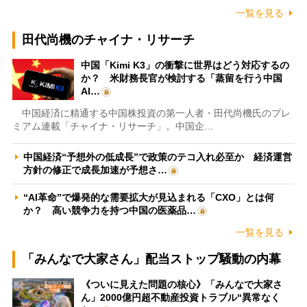
一覧を見る
田代尚機のチャイナ・リサーチ
中国「Kimi K3」の衝撃に世界はどう対応するの
か？ 米財務長官が検討する「蒸留を行う中国
AI…
中国経済に精通する中国株投資の第一人者・田代尚機氏のプレ
ミアム連載「チャイナ・リサーチ」。中国企…
中国経済“予想外の低成長”で政策のテコ入れ必至か 経済運営
方針の修正で成長加速が予想さ…
“AI革命”で爆発的な需要拡大が見込まれる「CXO」とは何
か？ 高い競争力を持つ中国の医薬品…
一覧を見る
「みんなで大家さん」配当ストップ騒動の内幕
《ついに見えた問題の核心》「みんなで大家さ
ん」2000億円超不動産投資トラブル“異常なく