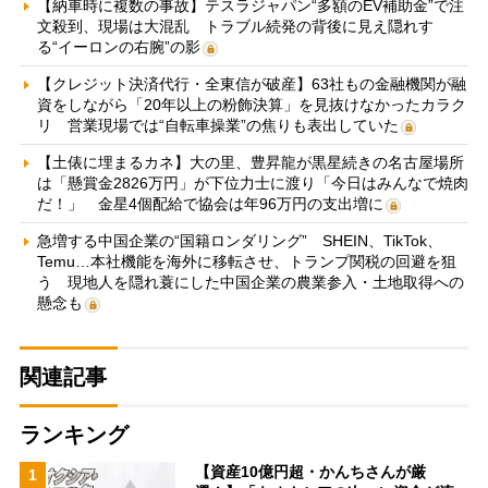
【納車時に複数の事故】テスラジャパン“多額のEV補助金”で注
文殺到、現場は大混乱 トラブル続発の背後に見え隠れす
る“イーロンの右腕”の影
【クレジット決済代行・全東信が破産】63社もの金融機関が融
資をしながら「20年以上の粉飾決算」を見抜けなかったカラク
リ 営業現場では“自転車操業”の焦りも表出していた
【土俵に埋まるカネ】大の里、豊昇龍が黒星続きの名古屋場所
は「懸賞金2826万円」が下位力士に渡り「今日はみんなで焼肉
だ！」 金星4個配給で協会は年96万円の支出増に
急増する中国企業の“国籍ロンダリング” SHEIN、TikTok、
Temu…本社機能を海外に移転させ、トランプ関税の回避を狙
う 現地人を隠れ蓑にした中国企業の農業参入・土地取得への
懸念も
関連記事
ランキング
【資産10億円超・かんちさんが厳
1