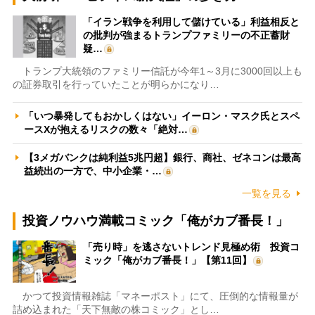
「イラン戦争を利用して儲けている」利益相反と
の批判が強まるトランプファミリーの不正蓄財
疑…
トランプ大統領のファミリー信託が今年1～3月に3000回以上も
の証券取引を行っていたことが明らかになり…
「いつ暴発してもおかしくはない」イーロン・マスク氏とスペ
ースXが抱えるリスクの数々「絶対…
【3メガバンクは純利益5兆円超】銀行、商社、ゼネコンは最高
益続出の一方で、中小企業・…
一覧を見る
投資ノウハウ満載コミック「俺がカブ番長！」
「売り時」を逃さないトレンド見極め術 投資コ
ミック「俺がカブ番長！」【第11回】
かつて投資情報雑誌「マネーポスト」にて、圧倒的な情報量が
詰め込まれた「天下無敵の株コミック」とし…