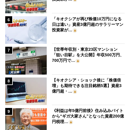
「キオクシアが再び株価10万円になる
6
日は遠い」資産3億円超のサラリーマン
投資家が…
【世帯年収別・東京23区マンション
7
「狙い目駅」を大公開】年収500万円、
700万円で…
【キオクシア・ショック後に「株価倍
8
増」も期待できる注目銘柄5選】資産3
億円超・…
《利益は年5億円前後》住み込みバイト
9
から“ギガ大家さん”となった資産200億
円税理…