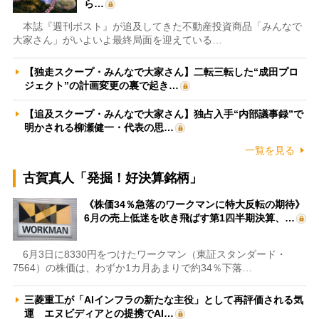
ら…
本誌『週刊ポスト』が追及してきた不動産投資商品「みんなで
大家さん」がいよいよ最終局面を迎えている…
【独走スクープ・みんなで大家さん】二転三転した“成田プロ
ジェクト”の計画変更の裏で起き…
【追及スクープ・みんなで大家さん】独占入手“内部議事録”で
明かされる柳瀬健一・代表の思…
一覧を見る
古賀真人「発掘！好決算銘柄」
《株価34％急落のワークマンに特大反転の期待》
6月の売上低迷を吹き飛ばす第1四半期決算、…
6月3日に8330円をつけたワークマン（東証スタンダード・
7564）の株価は、わずか1カ月あまりで約34％下落…
三菱重工が「AIインフラの新たな主役」として再評価される気
運 エヌビディアとの提携でAI…