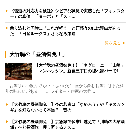
《雪道の対応力を検証》シビアな状況で実感した「フォレスタ
ー」の真価 「ターボ」と「スト…
乗り込むと同時に「これが軽？」と戸惑うのには理由があっ
た 「日産ルークス」さらなる躍進…
一覧を見る
大竹聡の「昼酒御免！」
【大竹聡の昼酒御免！】「ネグローニ」「山崎」
「マンハッタン」新宿三丁目の隠れ家バーで1…
お酒はいつ飲んでもいいものだが、昼から飲むお酒にはまた格
別の味わいがある――。ライター・作家の大竹…
【大竹聡の昼酒御免！】今の若者は「なめろう」や「キヌカツ
ギ」を知らないって本当？ 昔の…
【大竹聡の昼酒御免！】京急線で多摩川越えて「川崎の大衆酒
場」へと昼酒旅 押し寄せるノス…