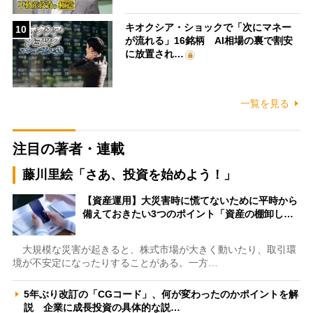
キオクシア・ショックで「次にマネー
10
が流れる」16銘柄 AI相場の裏で割安
に放置され…
一覧を見る
注目の著者・連載
藤川里絵「さあ、投資を始めよう！」
【資産運用】大災害時に慌てないために平時から
備えておきたい3つのポイント「資産の棚卸し…
大規模な災害が起きると、株式市場が大きく動いたり、取引環
境が不安定になったりすることがある。一方…
5年ぶり改訂の「CGコード」、何が変わったのかポイントを解
説 企業に成長投資の具体的な説…