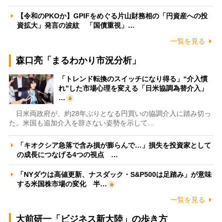
【令和のPKOか】GPIFをめぐる片山財務相の「円資産への投
資拡大」発言の波紋 「国債重視」…
一覧を見る
森口亮「まるわかり市況分析」
「トレンド転換のスイッチになり得る」“介入慣
れ”した市場心理を変える「日米協調為替介入」
…
日米両政府が、約28年ぶりとなる円買いの協調介入に踏み切っ
た。米国も追加介入を辞さない姿勢を示して…
「キオクシア急落で含み損が膨らんで…」損失を投資家として
の成長につなげる4つの視点 …
「NYダウは高値更新、ナスダック・S&P500は足踏み」が意味
する米国株市場の変化 半…
一覧を見る
大前研一「ビジネス新大陸」の歩き方