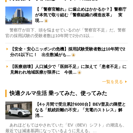
【「警察官離れ」に歯止めはかかるか？】警察庁
が本気で取り組む「警察組織の構造改革」 実
現…
警察庁が目下、頭を悩ませているのが「警察官不足」だ。警察
官の採用試験の受験者数は10年間で2分の1以…
【安全・安心ニッポンの危機】採用試験受験者数は10年間で2
分の1以下に！ 出生数減がも…
【医療崩壊】人口減少で「医師不足」に加えて「患者不足」に
見舞われ地域医療が限界に 今後…
一覧を見る
快適クルマ生活 乗ってみた、使ってみた
【4ヶ月間で受注累計6000台】BEV普及の障壁と
なる「航続距離の不安」「充電のストレス」解
消…
あれほどもてはやされていた「EV（BEV）シフト」の潮流も、
最近では減速基調になっているように見える。…