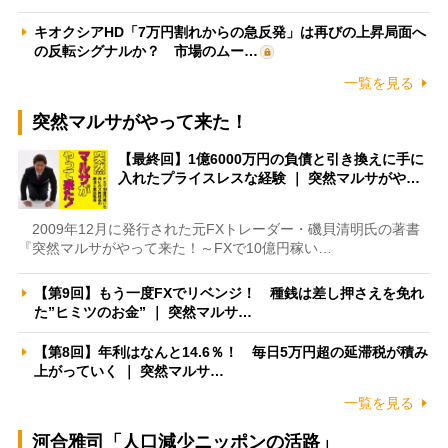
キオクシアHD「7万円割れからの急反発」は再びの上昇局面へ
の反転シグナルか？ 市場のムー…
一覧を見る
突然マルサがやって来た！
【最終回】1億6000万円の負債と引き換えに手に
入れたプライスレスな経験 ｜ 突然マルサがや…
2009年12月に発行された元FXトレーダー・磯貝清明氏の著書
『突然マルサがやって来た！～FXで10億円稼い…
【第9回】もう一度FXでリベンジ！ 種銭は差し押さえを免れ
た”ヒミツのお金” ｜ 突然マルサ…
【第8回】年利はなんと14.6％！ 毎日5万円超の延滞税が積み
上がっていく ｜ 突然マルサ…
一覧を見る
河合雅司「人口減少ニッポンの活路」