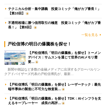
テクニカル分析・集中講義 投資コミック「俺がカブ番長！」
【第10回】
不透明相場に勝つ信用取引の極意 投資コミック「俺がカブ番
長！」【第9回】
一覧を見る
戸松信博の明日の爆騰株を探せ！
【戸松信博氏「明日の爆騰株」を探せ】トーメン
デバイス：サムスンを通じて世界のAIメモリ需
要…
新聞や雑誌など多数の金融メディアに出演するグローバルリン
クアドバイザーズ代表の戸松信博氏が、最新…
【戸松信博氏「明日の爆騰株」を探せ】レーザーテック：最先
端半導体の製造に不可欠な検査装…
【戸松信博氏「明日の爆騰株」を探せ】TDK：AIインフラを支
えるキープレーヤー 成長の再評…