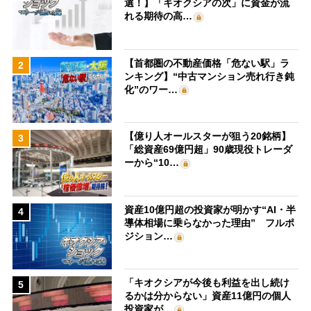
選！】「キオクシアの次」に資金が流
れる期待の高…
【首都圏の不動産価格「危ない駅」ラ
2
ンキング】“中古マンション売れ行き鈍
化”のワー…
【億り人オールスターが狙う20銘柄】
3
「総資産69億円超」90歳現役トレーダ
ーから“10…
資産10億円超の投資家が明かす“AI・半
4
導体相場に乗らなかった理由” フルポ
ジション…
「キオクシアが今後も利益を出し続け
5
るかは分からない」資産11億円の個人
投資家が…