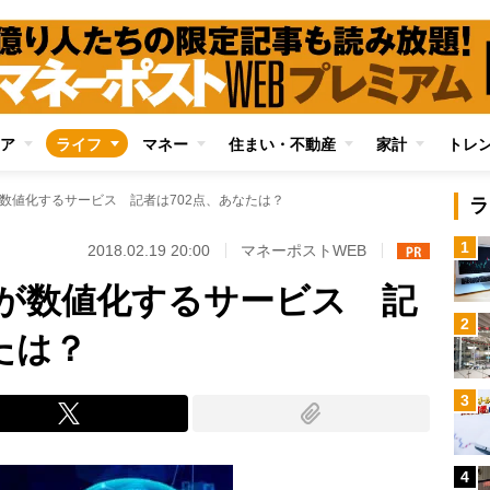
ア
ライフ
マネー
住まい・不動産
家計
トレ
が数値化するサービス 記者は702点、あなたは？
ラ
1
2018.02.19 20:00
マネーポストWEB
Iが数値化するサービス 記
2
たは？
3
4