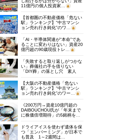
し続けるかは分からない」資産
11億円の個人投資家…
【首都圏の不動産価格「危ない
駅」ランキング】“中古マンシ
ョン売れ行き鈍化”のワ…
「AI・半導体関連が“本命”であ
ることに変わりはない」資産20
億円超の90歳現役トレ…
「失敗すると取り返しがつかな
い」葬儀社の手を借りない
「DIY葬」の落とし穴 素人
に…
【大阪の不動産価格「危ない
駅」ランキング】“中古マンシ
ョン売れ行き鈍化”のワー…
《200万円→資産10億円超の
DAIBOUCHOU氏が「年末まで
に株価倍増期待」の5銘柄を…
ドライアイスを使わず遺体を保
つ「エンバーミング」が日本で
も普及 1～2週間は…