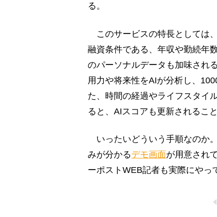
る。
このサービスの特長としては、
融資条件である、年収や勤続年
のパーソナルデータも加味され
用力や将来性をAIが分析し、1
た、時間の経過やライフスタイ
ると、AIスコアも更新されるこ
いったいどういう手順なのか。J
みが分かる
デモ画面
が用意され
ーポストWEB記者も実際にやっ