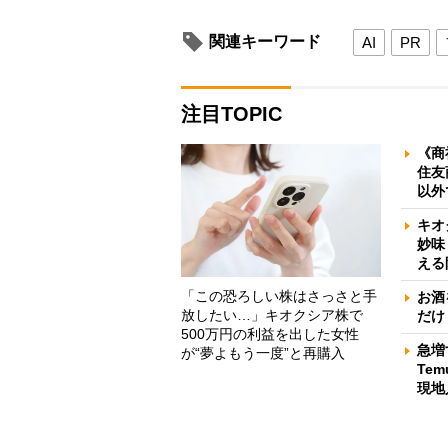
関連キーワード
AI
PR
注目TOPIC
《商
住友
以外
キオ
妙味
える
「この恐ろしい株はさっさと手
お酒
放したい…」キオクシア株で
だけ
500万円の利益を出した女性
急増
が“夢よもう一度”と再購入
Te
現地