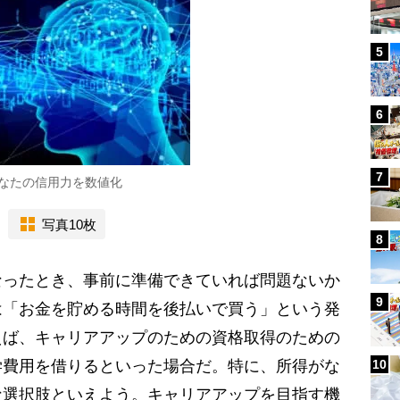
5
6
7
なたの信用力を数値化
写真10枚
8
ったとき、事前に準備できていれば問題ないか
9
は「お金を貯める時間を後払いで買う」という発
えば、キャリアアップのための資格取得のための
学費用を借りるといった場合だ。特に、所得がな
10
な選択肢といえよう。キャリアアップを目指す機