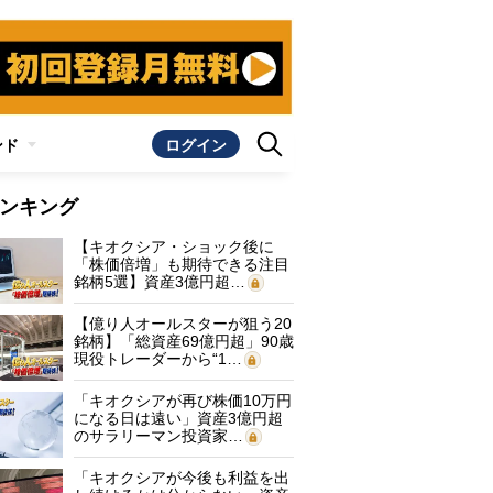
ンド
ログイン
ンキング
【キオクシア・ショック後に
「株価倍増」も期待できる注目
銘柄5選】資産3億円超…
【億り人オールスターが狙う20
銘柄】「総資産69億円超」90歳
現役トレーダーから“1…
「キオクシアが再び株価10万円
になる日は遠い」資産3億円超
のサラリーマン投資家…
「キオクシアが今後も利益を出