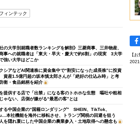
フィンテック
社の大学別就職者数ランキングを解剖》三菱商事、三井物産、
商事への就職者は「東大・早大・慶大で約6割」の現実 3大学
【お
で強い大学はどこか
202
クシアなどAI関連株に資金集中で“割安になった成長株”に投資
 資産1.5億円超の坂本慎太郎さんが「絶好の仕込み時」と考
防衛・食品銘柄を紹介
を提供する店で「出禁」になる客のトホホな生態 嘔吐や粗相
じゃない、店側が嫌がる“最悪の客”とは
する中国企業の“国籍ロンダリング” SHEIN、TikTok、
mu…本社機能を海外に移転させ、トランプ関税の回避を狙う
人を隠れ蓑にした中国企業の農業参入・土地取得への懸念も