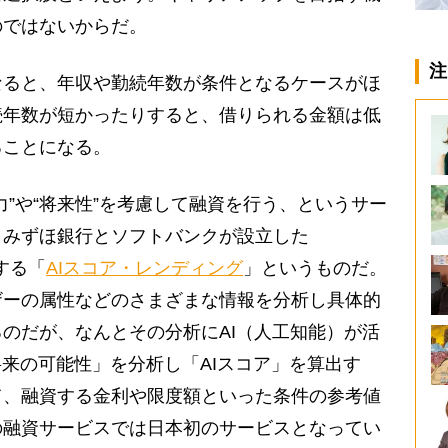
のではないからだ。
注
ると、年収や勤続年数が条件となるケースがほ
続年数が短かったりすると、借りられる金額は低
ることになる。
”や“将来性”を考慮して融資を行う、というサー
。みずほ銀行とソフトバンクが設立した
営する「
AIスコア・レンディング
」というものだ。
ザーの属性などのさまざまな情報を分析し具体的
のだが、なんとその分析にAI（人工知能）が活
将来の可能性」を分析し「AIスコア」を算出す
て、融資する金利や限度額といった条件の参考値
の融資サービスでは日本初のサービスとなってい