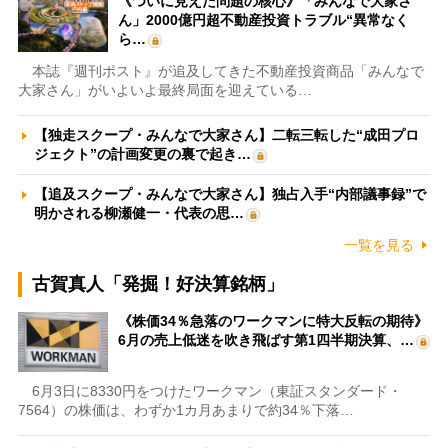
《ついに見えた問題の核心》「みんなで大家さ
ん」2000億円超不動産投資トラブル“異常なく
ら…
本誌『週刊ポスト』が追及してきた不動産投資商品「みんなで
大家さん」がいよいよ最終局面を迎えている…
【独走スクープ・みんなで大家さん】二転三転した“成田プロ
ジェクト”の計画変更の裏で起き…
【追及スクープ・みんなで大家さん】独占入手“内部議事録”で
明かされる柳瀬健一・代表の思…
一覧を見る
古賀真人「発掘！好決算銘柄」
《株価34％急落のワークマンに特大反転の期待》
6月の売上低迷を吹き飛ばす第1四半期決算、…
6月3日に8330円をつけたワークマン（東証スタンダード・
7564）の株価は、わずか1カ月あまりで約34％下落…