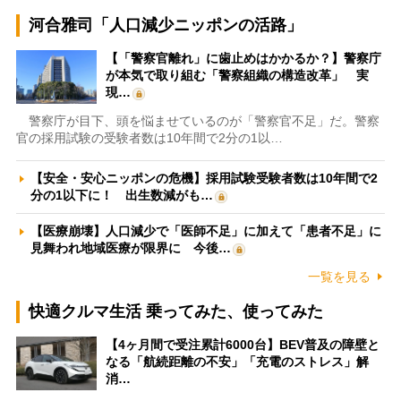
河合雅司「人口減少ニッポンの活路」
【「警察官離れ」に歯止めはかかるか？】警察庁
が本気で取り組む「警察組織の構造改革」 実
現…
警察庁が目下、頭を悩ませているのが「警察官不足」だ。警察
官の採用試験の受験者数は10年間で2分の1以…
【安全・安心ニッポンの危機】採用試験受験者数は10年間で2
分の1以下に！ 出生数減がも…
【医療崩壊】人口減少で「医師不足」に加えて「患者不足」に
見舞われ地域医療が限界に 今後…
一覧を見る
快適クルマ生活 乗ってみた、使ってみた
【4ヶ月間で受注累計6000台】BEV普及の障壁と
なる「航続距離の不安」「充電のストレス」解
消…