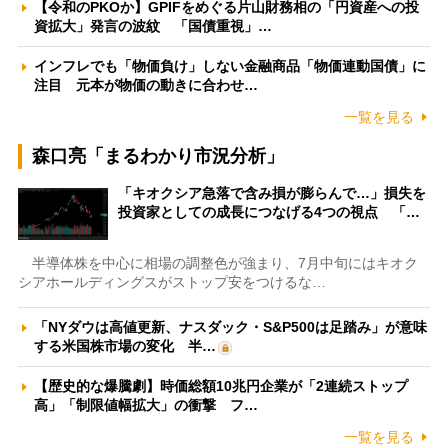
【令和のPKOか】GPIFをめぐる片山財務相の「円資産への投
資拡大」発言の波紋 「国債重視」…
インフレでも「物価負け」しない金融商品「物価連動国債」に
注目 元本が物価の動きに合わせ…
一覧を見る
森口亮「まるわかり市況分析」
「キオクシア急落で含み損が膨らんで…」損失を
投資家としての成長につなげる4つの視点 「…
半導体株を中心に相場の調整色が強まり、7月中旬にはキオク
シアホールディングスがストップ安をつけるな…
「NYダウは高値更新、ナスダック・S&P500は足踏み」が意味
する米国株市場の変化 半…
【歴史的な爆騰劇】時価総額10兆円企業が「2連続ストップ
高」「制限値幅拡大」の衝撃 フ…
一覧を見る