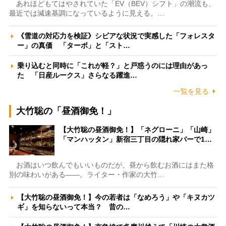
あれほどもてはやされていた「EV（BEV）シフト」の潮流も、
最近では減速基調になっているように見える。…
《雪道の対応力を検証》シビアな状況で実感した「フォレスタ
ー」の真価 「ターボ」と「スト…
乗り込むと同時に「これが軽？」と戸惑うのには理由があっ
た 「日産ルークス」さらなる躍進…
一覧を見る
大竹聡の「昼酒御免！」
【大竹聡の昼酒御免！】「ネグローニ」「山崎」
「マンハッタン」新宿三丁目の隠れ家バーで1…
お酒はいつ飲んでもいいものだが、昼から飲むお酒にはまた格
別の味わいがある――。ライター・作家の大竹…
【大竹聡の昼酒御免！】今の若者は「なめろう」や「キヌカツ
ギ」を知らないって本当？ 昔の…