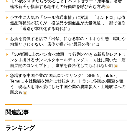
【75歳をすぎたらやめること】ベストセラー『定年後』著者・
楠木新氏が指南する老年期の好循環を呼び込む方法
小学生に人気の「シール流通事情」に変調 「ボンドロ」は依
然品薄状態が続くが、模倣品や類似品が大量流通し一部で値崩
れ 「選別が本格化する時代に」
お酒を提供する店で「出禁」になる客のトホホな生態 嘔吐や
粗相だけじゃない、店側が嫌がる“最悪の客”とは
「30種類以上のパン食べ放題」で行列のできる新形態レストラ
ンを手掛けるサンマルクホールディングス 同社に聞いた「店
舗展開のコンセプト」、事業を多角化してもぶれない軸
急増する中国企業の“国籍ロンダリング” SHEIN、TikTok、
Temu…本社機能を海外に移転させ、トランプ関税の回避を狙
う 現地人を隠れ蓑にした中国企業の農業参入・土地取得への
懸念も
関連記事
ランキング