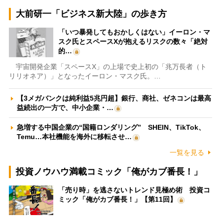
大前研一「ビジネス新大陸」の歩き方
「いつ暴発してもおかしくはない」イーロン・マ
スク氏とスペースXが抱えるリスクの数々「絶対
的…
宇宙開発企業「スペースX」の上場で史上初の「兆万長者（ト
リリオネア）」となったイーロン・マスク氏。…
【3メガバンクは純利益5兆円超】銀行、商社、ゼネコンは最高
益続出の一方で、中小企業・…
急増する中国企業の“国籍ロンダリング” SHEIN、TikTok、
Temu…本社機能を海外に移転させ…
一覧を見る
投資ノウハウ満載コミック「俺がカブ番長！」
「売り時」を逃さないトレンド見極め術 投資コ
ミック「俺がカブ番長！」【第11回】