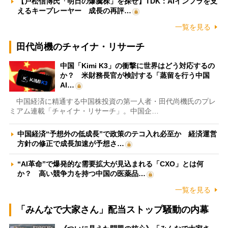
【戸松信博氏「明日の爆騰株」を探せ】TDK：AIインフラを支
えるキープレーヤー 成長の再評…
一覧を見る
田代尚機のチャイナ・リサーチ
中国「Kimi K3」の衝撃に世界はどう対応するの
か？ 米財務長官が検討する「蒸留を行う中国
AI…
中国経済に精通する中国株投資の第一人者・田代尚機氏のプレ
ミアム連載「チャイナ・リサーチ」。中国企…
中国経済“予想外の低成長”で政策のテコ入れ必至か 経済運営
方針の修正で成長加速が予想さ…
“AI革命”で爆発的な需要拡大が見込まれる「CXO」とは何
か？ 高い競争力を持つ中国の医薬品…
一覧を見る
「みんなで大家さん」配当ストップ騒動の内幕