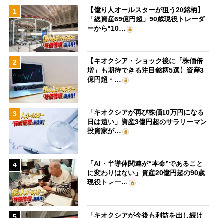
【億り人オールスターが狙う20銘柄】
1
「総資産69億円超」90歳現役トレーダ
ーから“10…
【キオクシア・ショック後に「株価倍
2
増」も期待できる注目銘柄5選】資産3
億円超・…
「キオクシアが再び株価10万円になる
3
日は遠い」資産3億円超のサラリーマン
投資家が…
「AI・半導体関連が“本命”であること
4
に変わりはない」資産20億円超の90歳
現役トレー…
「キオクシアが今後も利益を出し続け
5