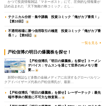
かつて投資情報雑誌「マネーポスト」にて、圧倒的な情報量が
詰め込まれた「天下無敵の株コミック」とし…
テクニカル分析・集中講義 投資コミック「俺がカブ番長！」
【第10回】
不透明相場に勝つ信用取引の極意 投資コミック「俺がカブ番
長！」【第9回】
一覧を見る
戸松信博の明日の爆騰株を探せ！
【戸松信博氏「明日の爆騰株」を探せ】トーメン
デバイス：サムスンを通じて世界のAIメモリ需
要…
新聞や雑誌など多数の金融メディアに出演するグローバルリン
クアドバイザーズ代表の戸松信博氏が、最新…
【戸松信博氏「明日の爆騰株」を探せ】レーザーテック：最先
端半導体の製造に不可欠な検査装…