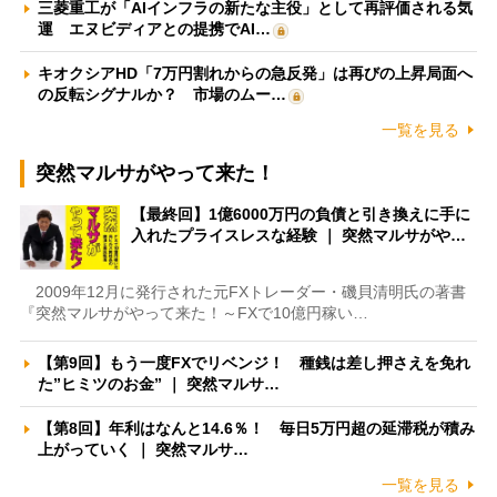
三菱重工が「AIインフラの新たな主役」として再評価される気
運 エヌビディアとの提携でAI…
キオクシアHD「7万円割れからの急反発」は再びの上昇局面へ
の反転シグナルか？ 市場のムー…
一覧を見る
突然マルサがやって来た！
【最終回】1億6000万円の負債と引き換えに手に
入れたプライスレスな経験 ｜ 突然マルサがや…
2009年12月に発行された元FXトレーダー・磯貝清明氏の著書
『突然マルサがやって来た！～FXで10億円稼い…
【第9回】もう一度FXでリベンジ！ 種銭は差し押さえを免れ
た”ヒミツのお金” ｜ 突然マルサ…
【第8回】年利はなんと14.6％！ 毎日5万円超の延滞税が積み
上がっていく ｜ 突然マルサ…
一覧を見る