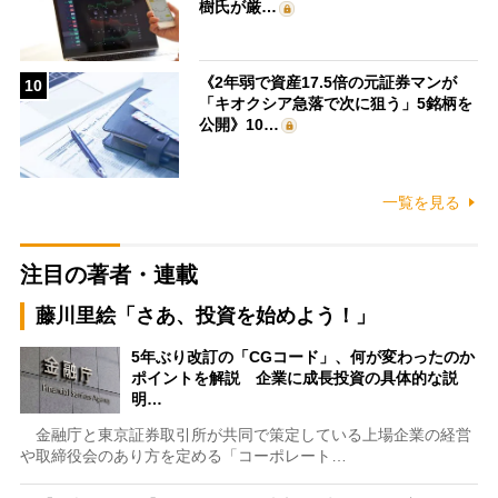
樹氏が厳…
《2年弱で資産17.5倍の元証券マンが
10
「キオクシア急落で次に狙う」5銘柄を
公開》10…
一覧を見る
注目の著者・連載
藤川里絵「さあ、投資を始めよう！」
5年ぶり改訂の「CGコード」、何が変わったのか
ポイントを解説 企業に成長投資の具体的な説
明…
金融庁と東京証券取引所が共同で策定している上場企業の経営
や取締役会のあり方を定める「コーポレート…