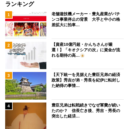
ランキング
老舗遊技機メーカー・豊丸産業がパチ
1
ンコ事業停止の背景 大手と中小の格
差拡大に拍車…
【資産10億円超・かんちさんが厳
2
選！】「キオクシアの次」に資金が流
れる期待の高…
【天下統一を見据えた豊臣兄弟の経済
3
政策】秀吉が弟・秀長を紀伊に転封し
た納得の事情…
豊臣兄弟は転戦続きでなぜ軍費が続い
4
たのか？ 信長亡き後、秀吉・秀長の
突出した経済…