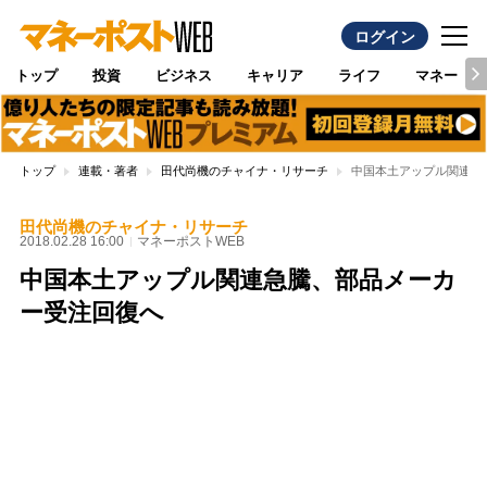
ログイン
トップ
投資
ビジネス
キャリア
ライフ
マネー
トップ
連載・著者
田代尚機のチャイナ・リサーチ
中国本土アップル関連急
田代尚機のチャイナ・リサーチ
2018.02.28 16:00
マネーポストWEB
中国本土アップル関連急騰、部品メーカ
ー受注回復へ
Loaded
:
100.00%
/
Unmute