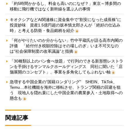
「約5時間かかるし、料金も高いのになぜ？」東京～博多間の
移動に飛行機ではなく新幹線を選ぶ人の事情
キオクシアなどAI関連株に資金集中で“割安になった成長株”に
投資妙味 資産1.5億円超の坂本慎太郎さんが「絶好の仕込み
時」と考える防衛・食品銘柄を紹介
「何がやりたいのか分からない」竹中平蔵氏が語る高市内閣の
評価 「給付付き税額控除はその場しのぎ」いま不可欠なの
は“社会保障制度の改革議論”と指摘
「30種類以上のパン食べ放題」で行列のできる新形態レストラ
ンを手掛けるサンマルクホールディングス 同社に聞いた「店
舗展開のコンセプト」、事業を多角化してもぶれない軸
急増する中国企業の“国籍ロンダリング” SHEIN、TikTok、
Temu…本社機能を海外に移転させ、トランプ関税の回避を狙
う 現地人を隠れ蓑にした中国企業の農業参入・土地取得への
懸念も
関連記事