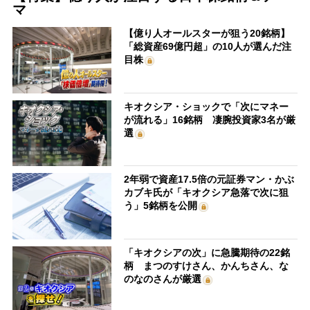
マ
【億り人オールスターが狙う20銘柄】
「総資産69億円超」の10人が選んだ注
目株
キオクシア・ショックで「次にマネー
が流れる」16銘柄 凄腕投資家3名が厳
選
2年弱で資産17.5倍の元証券マン・かぶ
カブキ氏が「キオクシア急落で次に狙
う」5銘柄を公開
「キオクシアの次」に急騰期待の22銘
柄 まつのすけさん、かんちさん、な
のなのさんが厳選