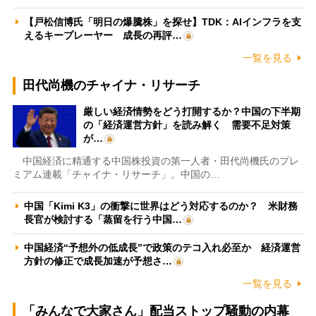
【戸松信博氏「明日の爆騰株」を探せ】TDK：AIインフラを支
えるキープレーヤー 成長の再評…
一覧を見る
田代尚機のチャイナ・リサーチ
厳しい経済情勢をどう打開するか？中国の下半期
の「経済運営方針」を読み解く 需要不足対策
が…
中国経済に精通する中国株投資の第一人者・田代尚機氏のプレ
ミアム連載「チャイナ・リサーチ」。中国の…
中国「Kimi K3」の衝撃に世界はどう対応するのか？ 米財務
長官が検討する「蒸留を行う中国…
中国経済“予想外の低成長”で政策のテコ入れ必至か 経済運営
方針の修正で成長加速が予想さ…
一覧を見る
「みんなで大家さん」配当ストップ騒動の内幕