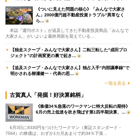
《ついに見えた問題の核心》「みんなで大家さ
ん」2000億円超不動産投資トラブル“異常なく
ら…
本誌『週刊ポスト』が追及してきた不動産投資商品「みんなで
大家さん」がいよいよ最終局面を迎えている…
【独走スクープ・みんなで大家さん】二転三転した“成田プロ
ジェクト”の計画変更の裏で起き…
【追及スクープ・みんなで大家さん】独占入手“内部議事録”で
明かされる柳瀬健一・代表の思…
一覧を見る
古賀真人「発掘！好決算銘柄」
《株価34％急落のワークマンに特大反転の期待》
6月の売上低迷を吹き飛ばす第1四半期決算、…
6月3日に8330円をつけたワークマン（東証スタンダード・
7564）の株価は、わずか1カ月あまりで約34％下落…