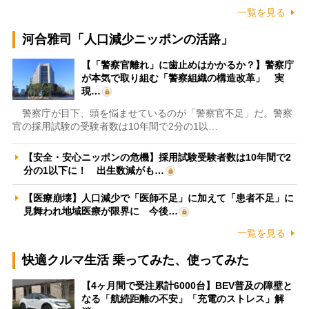
一覧を見る
河合雅司「人口減少ニッポンの活路」
【「警察官離れ」に歯止めはかかるか？】警察庁
が本気で取り組む「警察組織の構造改革」 実
現…
警察庁が目下、頭を悩ませているのが「警察官不足」だ。警察
官の採用試験の受験者数は10年間で2分の1以…
【安全・安心ニッポンの危機】採用試験受験者数は10年間で2
分の1以下に！ 出生数減がも…
【医療崩壊】人口減少で「医師不足」に加えて「患者不足」に
見舞われ地域医療が限界に 今後…
一覧を見る
快適クルマ生活 乗ってみた、使ってみた
【4ヶ月間で受注累計6000台】BEV普及の障壁と
なる「航続距離の不安」「充電のストレス」解