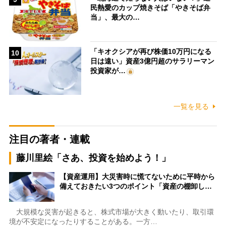
民熱愛のカップ焼きそば「やきそば弁
当」、最大の…
「キオクシアが再び株価10万円になる
10
日は遠い」資産3億円超のサラリーマン
投資家が…
一覧を見る
注目の著者・連載
藤川里絵「さあ、投資を始めよう！」
【資産運用】大災害時に慌てないために平時から
備えておきたい3つのポイント「資産の棚卸し…
大規模な災害が起きると、株式市場が大きく動いたり、取引環
境が不安定になったりすることがある。一方…