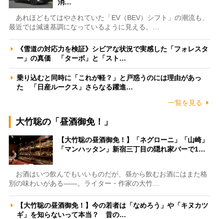
消…
あれほどもてはやされていた「EV（BEV）シフト」の潮流も、
最近では減速基調になっているように見える。…
《雪道の対応力を検証》シビアな状況で実感した「フォレスタ
ー」の真価 「ターボ」と「スト…
乗り込むと同時に「これが軽？」と戸惑うのには理由があっ
た 「日産ルークス」さらなる躍進…
一覧を見る
大竹聡の「昼酒御免！」
【大竹聡の昼酒御免！】「ネグローニ」「山崎」
「マンハッタン」新宿三丁目の隠れ家バーで1…
お酒はいつ飲んでもいいものだが、昼から飲むお酒にはまた格
別の味わいがある――。ライター・作家の大竹…
【大竹聡の昼酒御免！】今の若者は「なめろう」や「キヌカツ
ギ」を知らないって本当？ 昔の…