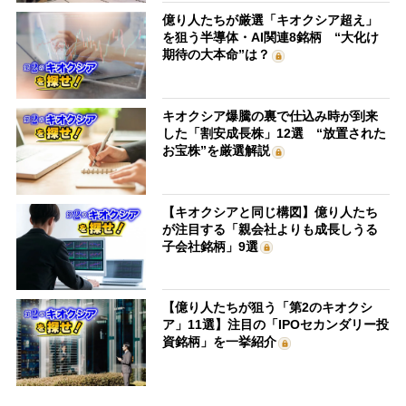
億り人たちが厳選「キオクシア超え」
を狙う半導体・AI関連8銘柄 “大化け
期待の大本命”は？
キオクシア爆騰の裏で仕込み時が到来
した「割安成長株」12選 “放置された
お宝株”を厳選解説
【キオクシアと同じ構図】億り人たち
が注目する「親会社よりも成長しうる
子会社銘柄」9選
【億り人たちが狙う「第2のキオクシ
ア」11選】注目の「IPOセカンダリー投
資銘柄」を一挙紹介