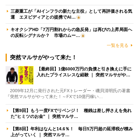
三菱重工が「AIインフラの新たな主役」として再評価される気
運 エヌビディアとの提携でAI…
キオクシアHD「7万円割れからの急反発」は再びの上昇局面へ
の反転シグナルか？ 市場のムー…
一覧を見る
突然マルサがやって来た！
【最終回】1億6000万円の負債と引き換えに手に
入れたプライスレスな経験 ｜ 突然マルサがや…
2009年12月に発行された元FXトレーダー・磯貝清明氏の著書
『突然マルサがやって来た！～FXで10億円稼い…
【第9回】もう一度FXでリベンジ！ 種銭は差し押さえを免れ
た”ヒミツのお金” ｜ 突然マルサ…
【第8回】年利はなんと14.6％！ 毎日5万円超の延滞税が積み
上がっていく ｜ 突然マルサ…