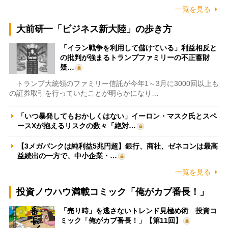
一覧を見る
大前研一「ビジネス新大陸」の歩き方
「イラン戦争を利用して儲けている」利益相反と
の批判が強まるトランプファミリーの不正蓄財
疑…
トランプ大統領のファミリー信託が今年1～3月に3000回以上も
の証券取引を行っていたことが明らかになり…
「いつ暴発してもおかしくはない」イーロン・マスク氏とスペ
ースXが抱えるリスクの数々「絶対…
【3メガバンクは純利益5兆円超】銀行、商社、ゼネコンは最高
益続出の一方で、中小企業・…
一覧を見る
投資ノウハウ満載コミック「俺がカブ番長！」
「売り時」を逃さないトレンド見極め術 投資コ
ミック「俺がカブ番長！」【第11回】