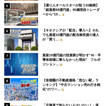
【億り人オールスターが狙う20銘柄】
5
「総資産69億円超」90歳現役トレーダ
ーから“10…
【キオクシアが「配当」導入へ】それ
6
でも資産10億円超の配当株投資の達人
が「買う…
資産10億円超の投資家が明かす“AI・半
7
導体相場に乗らなかった理由” フルポ
ジション…
【首都圏の不動産価格「危ない駅」ラ
8
ンキング】“中古マンション売れ行き鈍
化”のワー…
「北海道で知らない人はいない！」道
9