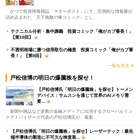
かつて投資情報雑誌「マネーポスト」にて、圧倒的な情報量が
詰め込まれた「天下無敵の株コミック」とし…
テクニカル分析・集中講義 投資コミック「俺がカブ番長！」
【第10回】
不透明相場に勝つ信用取引の極意 投資コミック「俺がカブ番
長！」【第9回】
一覧を見る
戸松信博の明日の爆騰株を探せ！
【戸松信博氏「明日の爆騰株」を探せ】トーメン
デバイス：サムスンを通じて世界のAIメモリ需
要…
新聞や雑誌など多数の金融メディアに出演するグローバルリン
クアドバイザーズ代表の戸松信博氏が、最新…
【戸松信博氏「明日の爆騰株」を探せ】レーザーテック：最先
端半導体の製造に不可欠な検査装…