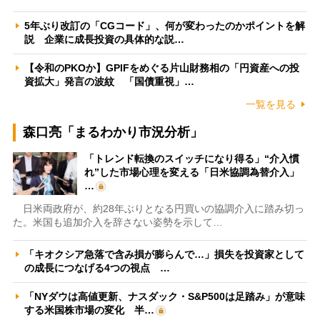
5年ぶり改訂の「CGコード」、何が変わったのかポイントを解
説 企業に成長投資の具体的な説…
【令和のPKOか】GPIFをめぐる片山財務相の「円資産への投
資拡大」発言の波紋 「国債重視」…
一覧を見る
森口亮「まるわかり市況分析」
「トレンド転換のスイッチになり得る」“介入慣
れ”した市場心理を変える「日米協調為替介入」
…
日米両政府が、約28年ぶりとなる円買いの協調介入に踏み切っ
た。米国も追加介入を辞さない姿勢を示して…
「キオクシア急落で含み損が膨らんで…」損失を投資家として
の成長につなげる4つの視点 …
「NYダウは高値更新、ナスダック・S&P500は足踏み」が意味
する米国株市場の変化 半…