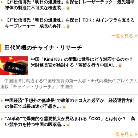
【戸松信博氏「明日の爆騰株」を探せ】レーザーテック：最先端半
導体の製造に不可欠な検査装…
【戸松信博氏「明日の爆騰株」を探せ】TDK：AIインフラを支える
キープレーヤー 成長の再評…
一覧を見る
田代尚機のチャイナ・リサーチ
中国「Kimi K3」の衝撃に世界はどう対応するのか？
米財務長官が検討する「蒸留を行う中国AI…
中国経済に精通する中国株投資の第一人者・田代尚機氏のプレミアム
連載「チャイナ・リサーチ」。中国企…
中国経済“予想外の低成長”で政策のテコ入れ必至か 経済運営方針
の修正で成長加速が予想さ…
“AI革命”で爆発的な需要拡大が見込まれる「CXO」とは何か？ 高
い競争力を持つ中国の医薬品…
一覧を見る