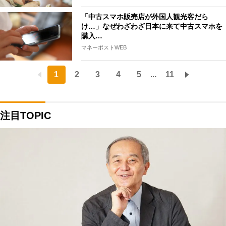
「中古スマホ販売店が外国人観光客だら
け…」なぜわざわざ日本に来て中古スマホを
購入…
マネーポストWEB
1
2
3
4
5
...
11
注目TOPIC