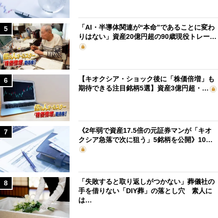
「AI・半導体関連が“本命”であることに変わ
5
りはない」資産20億円超の90歳現役トレー…
【キオクシア・ショック後に「株価倍増」も
6
期待できる注目銘柄5選】資産3億円超・…
《2年弱で資産17.5倍の元証券マンが「キオ
7
クシア急落で次に狙う」5銘柄を公開》10…
「失敗すると取り返しがつかない」葬儀社の
8
手を借りない「DIY葬」の落とし穴 素人に
は…