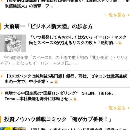
【歴史的な爆騰劇】時価総額10兆円企業が「2連続ストップ高」「制
限値幅拡大」の衝撃 フ…
一覧を見る
大前研一「ビジネス新大陸」の歩き方
「いつ暴発してもおかしくはない」イーロン・マスク
氏とスペースXが抱えるリスクの数々「絶対的…
宇宙開発企業「スペースX」の上場で史上初の「兆万長者（トリリオ
ネア）」となったイーロン・マスク氏。…
【3メガバンクは純利益5兆円超】銀行、商社、ゼネコンは最高益続
出の一方で、中小企業・…
急増する中国企業の“国籍ロンダリング” SHEIN、TikTok、
Temu…本社機能を海外に移転させ…
一覧を見る
投資ノウハウ満載コミック「俺がカブ番長！」
「売り時」を逃さないトレンド見極め術 投資コミッ