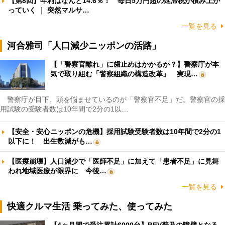
【第8回】年利はなんと14.6％！ 毎日5万円超の延滞税が積み上が
っていく ｜ 突然マルサ…
一覧を見る
河合雅司「人口減少ニッポンの活路」
【「警察官離れ」に歯止めはかかるか？】警察庁が本
気で取り組む「警察組織の構造改革」 実現…
警察庁が目下、頭を悩ませているのが「警察官不足」だ。警察官の採
用試験の受験者数は10年間で2分の1以…
【安全・安心ニッポンの危機】採用試験受験者数は10年間で2分の1
以下に！ 出生数減がも…
【医療崩壊】人口減少で「医師不足」に加えて「患者不足」に見舞
われ地域医療が限界に 今後…
一覧を見る
快適クルマ生活 乗ってみた、使ってみた
【4ヶ月間で受注累計6000台】BEV普及の障壁となる