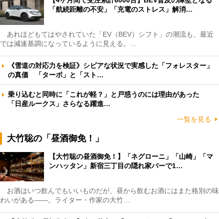
「航続距離の不安」「充電のストレス」解消…
あれほどもてはやされていた「EV（BEV）シフト」の潮流も、最近
では減速基調になっているように見える。…
《雪道の対応力を検証》シビアな状況で実感した「フォレスター」
の真価 「ターボ」と「スト…
乗り込むと同時に「これが軽？」と戸惑うのには理由があった
「日産ルークス」さらなる躍進…
一覧を見る
大竹聡の「昼酒御免！」
【大竹聡の昼酒御免！】「ネグローニ」「山崎」「マ
ンハッタン」新宿三丁目の隠れ家バーで1…
お酒はいつ飲んでもいいものだが、昼から飲むお酒にはまた格別の味
わいがある――。ライター・作家の大竹…