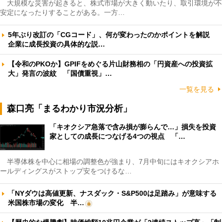
大規模な災害が起きると、株式市場が大きく動いたり、取引環境が不
安定になったりすることがある。一方…
5年ぶり改訂の「CGコード」、何が変わったのかポイントを解説
企業に成長投資の具体的な説…
【令和のPKOか】GPIFをめぐる片山財務相の「円資産への投資拡
大」発言の波紋 「国債重視」…
一覧を見る
森口亮「まるわかり市況分析」
「キオクシア急落で含み損が膨らんで…」損失を投資
家としての成長につなげる4つの視点 「…
半導体株を中心に相場の調整色が強まり、7月中旬にはキオクシアホ
ールディングスがストップ安をつけるな…
「NYダウは高値更新、ナスダック・S&P500は足踏み」が意味する
米国株市場の変化 半…