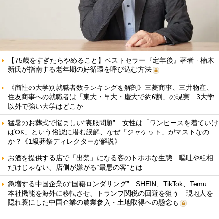
【75歳をすぎたらやめること】ベストセラー『定年後』著者・楠木
新氏が指南する老年期の好循環を呼び込む方法
《商社の大学別就職者数ランキングを解剖》三菱商事、三井物産、
住友商事への就職者は「東大・早大・慶大で約6割」の現実 3大学
以外で強い大学はどこか
猛暑のお葬式で悩ましい“喪服問題” 女性は「ワンピースを着ていけ
ばOK」という俗説に潜む誤解、なぜ「ジャケット」がマストなの
か？《1級葬祭ディレクターが解説》
お酒を提供する店で「出禁」になる客のトホホな生態 嘔吐や粗相
だけじゃない、店側が嫌がる“最悪の客”とは
急増する中国企業の“国籍ロンダリング” SHEIN、TikTok、Temu…
本社機能を海外に移転させ、トランプ関税の回避を狙う 現地人を
隠れ蓑にした中国企業の農業参入・土地取得への懸念も