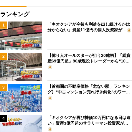
ランキング
「キオクシアが今後も利益を出し続けるかは
1
分からない」資産11億円の個人投資家が…
【億り人オールスターが狙う20銘柄】「総資
2
産69億円超」90歳現役トレーダーから“10…
【首都圏の不動産価格「危ない駅」ランキン
3
グ】“中古マンション売れ行き鈍化”のワー…
「キオクシアが再び株価10万円になる日は遠
4
い」資産3億円超のサラリーマン投資家が…