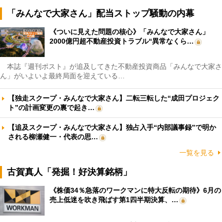
「みんなで大家さん」配当ストップ騒動の内幕
《ついに見えた問題の核心》「みんなで大家さん」
2000億円超不動産投資トラブル“異常なくら…
本誌『週刊ポスト』が追及してきた不動産投資商品「みんなで大家さ
ん」がいよいよ最終局面を迎えている…
【独走スクープ・みんなで大家さん】二転三転した“成田プロジェク
ト”の計画変更の裏で起き…
【追及スクープ・みんなで大家さん】独占入手“内部議事録”で明か
される柳瀬健一・代表の思…
一覧を見る
古賀真人「発掘！好決算銘柄」
《株価34％急落のワークマンに特大反転の期待》6月の
売上低迷を吹き飛ばす第1四半期決算、…