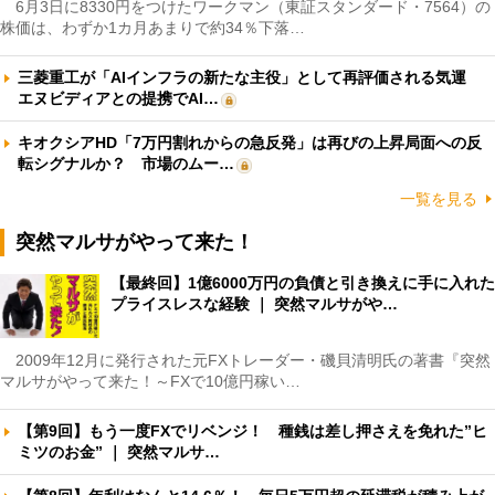
6月3日に8330円をつけたワークマン（東証スタンダード・7564）の
株価は、わずか1カ月あまりで約34％下落…
三菱重工が「AIインフラの新たな主役」として再評価される気運
エヌビディアとの提携でAI…
キオクシアHD「7万円割れからの急反発」は再びの上昇局面への反
転シグナルか？ 市場のムー…
一覧を見る
突然マルサがやって来た！
【最終回】1億6000万円の負債と引き換えに手に入れた
プライスレスな経験 ｜ 突然マルサがや…
2009年12月に発行された元FXトレーダー・磯貝清明氏の著書『突然
マルサがやって来た！～FXで10億円稼い…
【第9回】もう一度FXでリベンジ！ 種銭は差し押さえを免れた”ヒ
ミツのお金” ｜ 突然マルサ…