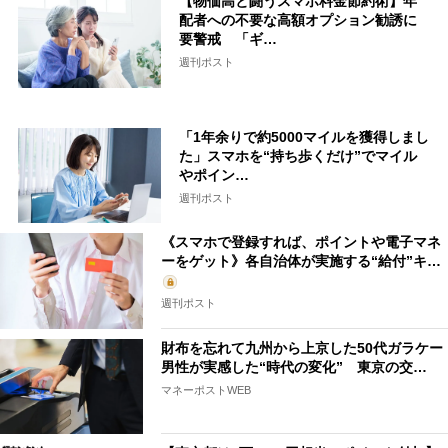
【物価高と闘うスマホ料金節約術】年
配者への不要な高額オプション勧誘に
要警戒 「ギ…
週刊ポスト
「1年余りで約5000マイルを獲得しまし
た」スマホを“持ち歩くだけ”でマイル
やポイン…
週刊ポスト
《スマホで登録すれば、ポイントや電子マネ
ーをゲット》各自治体が実施する“給付”キ…
週刊ポスト
財布を忘れて九州から上京した50代ガラケー
男性が実感した“時代の変化” 東京の交…
マネーポストWEB