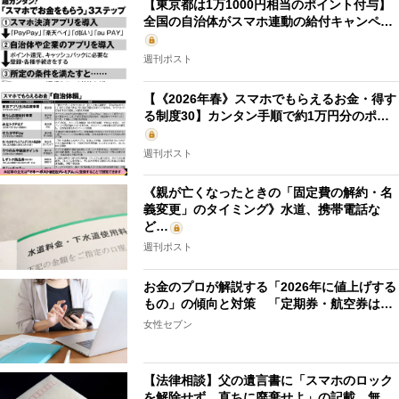
【東京都は1万1000円相当のポイント付与】
全国の自治体がスマホ連動の給付キャンペ…
週刊ポスト
【《2026年春》スマホでもらえるお金・得す
る制度30】カンタン手順で約1万円分のポ…
週刊ポスト
《親が亡くなったときの「固定費の解約・名
義変更」のタイミング》水道、携帯電話な
ど…
週刊ポスト
お金のプロが解説する「2026年に値上げする
もの」の傾向と対策 「定期券・航空券は…
女性セブン
【法律相談】父の遺言書に「スマホのロック
を解除せず、直ちに廃棄せよ」の記載 無