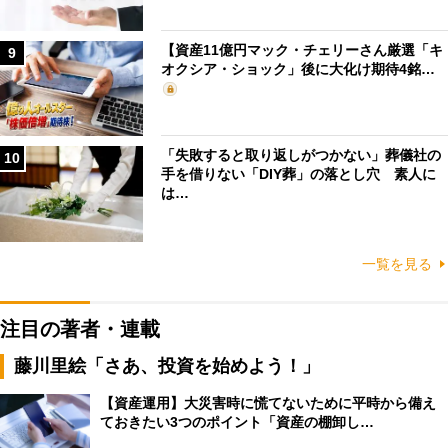
【資産11億円マック・チェリーさん厳選「キ
9
オクシア・ショック」後に大化け期待4銘…
「失敗すると取り返しがつかない」葬儀社の
10
手を借りない「DIY葬」の落とし穴 素人に
は…
一覧を見る
注目の著者・連載
藤川里絵「さあ、投資を始めよう！」
【資産運用】大災害時に慌てないために平時から備え
ておきたい3つのポイント「資産の棚卸し…