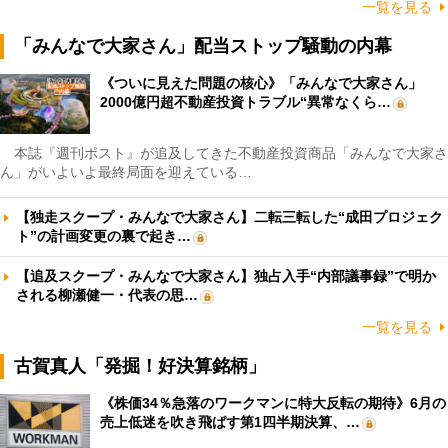
一覧を見る
「みんなで大家さん」配当ストップ騒動の内幕
《ついに見えた問題の核心》「みんなで大家さん」
2000億円超不動産投資トラブル“異常なくら…
本誌『週刊ポスト』が追及してきた不動産投資商品「みんなで大家さ
ん」がいよいよ最終局面を迎えている…
【独走スクープ・みんなで大家さん】二転三転した“成田プロジェク
ト”の計画変更の裏で起き…
【追及スクープ・みんなで大家さん】独占入手“内部議事録”で明か
される柳瀬健一・代表の思…
一覧を見る
古賀真人「発掘！好決算銘柄」
《株価34％急落のワークマンに特大反転の期待》6月の
売上低迷を吹き飛ばす第1四半期決算、…