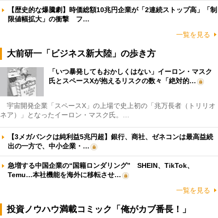
【歴史的な爆騰劇】時価総額10兆円企業が「2連続ストップ高」「制
限値幅拡大」の衝撃 フ…
一覧を見る
大前研一「ビジネス新大陸」の歩き方
「いつ暴発してもおかしくはない」イーロン・マスク
氏とスペースXが抱えるリスクの数々「絶対的…
宇宙開発企業「スペースX」の上場で史上初の「兆万長者（トリリオ
ネア）」となったイーロン・マスク氏。…
【3メガバンクは純利益5兆円超】銀行、商社、ゼネコンは最高益続
出の一方で、中小企業・…
急増する中国企業の“国籍ロンダリング” SHEIN、TikTok、
Temu…本社機能を海外に移転させ…
一覧を見る
投資ノウハウ満載コミック「俺がカブ番長！」