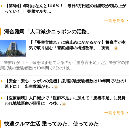
【第8回】年利はなんと14.6％！ 毎日5万円超の延滞税が積み上が
っていく ｜ 突然マルサ…
一覧を見る
河合雅司「人口減少ニッポンの活路」
【「警察官離れ」に歯止めはかかるか？】警察庁が本
気で取り組む「警察組織の構造改革」 実現…
警察庁が目下、頭を悩ませているのが「警察官不足」だ。警察官の採
用試験の受験者数は10年間で2分の1以…
【安全・安心ニッポンの危機】採用試験受験者数は10年間で2分の1
以下に！ 出生数減がも…
【医療崩壊】人口減少で「医師不足」に加えて「患者不足」に見舞
われ地域医療が限界に 今後…
一覧を見る
快適クルマ生活 乗ってみた、使ってみた