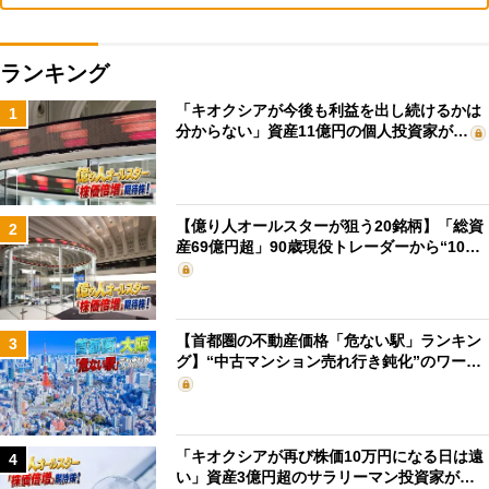
ランキング
「キオクシアが今後も利益を出し続けるかは
1
分からない」資産11億円の個人投資家が…
【億り人オールスターが狙う20銘柄】「総資
2
産69億円超」90歳現役トレーダーから“10…
【首都圏の不動産価格「危ない駅」ランキン
3
グ】“中古マンション売れ行き鈍化”のワー…
「キオクシアが再び株価10万円になる日は遠
4
い」資産3億円超のサラリーマン投資家が…