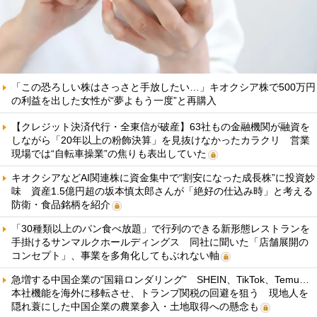
「この恐ろしい株はさっさと手放したい…」キオクシア株で500万円
の利益を出した女性が“夢よもう一度”と再購入
【クレジット決済代行・全東信が破産】63社もの金融機関が融資を
しながら「20年以上の粉飾決算」を見抜けなかったカラクリ 営業
現場では“自転車操業”の焦りも表出していた
キオクシアなどAI関連株に資金集中で“割安になった成長株”に投資妙
味 資産1.5億円超の坂本慎太郎さんが「絶好の仕込み時」と考える
防衛・食品銘柄を紹介
「30種類以上のパン食べ放題」で行列のできる新形態レストランを
手掛けるサンマルクホールディングス 同社に聞いた「店舗展開の
コンセプト」、事業を多角化してもぶれない軸
急増する中国企業の“国籍ロンダリング” SHEIN、TikTok、Temu…
本社機能を海外に移転させ、トランプ関税の回避を狙う 現地人を
隠れ蓑にした中国企業の農業参入・土地取得への懸念も