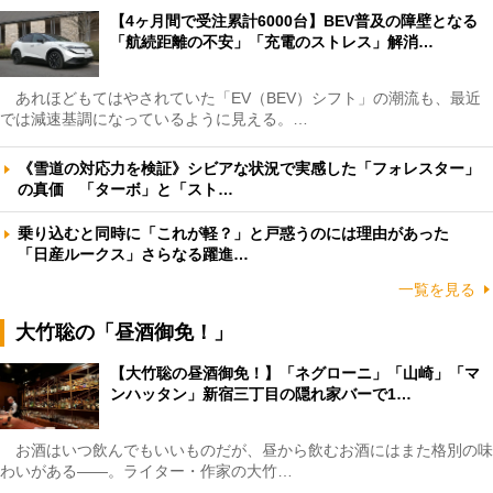
【4ヶ月間で受注累計6000台】BEV普及の障壁となる
「航続距離の不安」「充電のストレス」解消…
あれほどもてはやされていた「EV（BEV）シフト」の潮流も、最近
では減速基調になっているように見える。…
《雪道の対応力を検証》シビアな状況で実感した「フォレスター」
の真価 「ターボ」と「スト…
乗り込むと同時に「これが軽？」と戸惑うのには理由があった
「日産ルークス」さらなる躍進…
一覧を見る
大竹聡の「昼酒御免！」
【大竹聡の昼酒御免！】「ネグローニ」「山崎」「マ
ンハッタン」新宿三丁目の隠れ家バーで1…
お酒はいつ飲んでもいいものだが、昼から飲むお酒にはまた格別の味
わいがある――。ライター・作家の大竹…