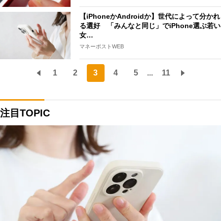
【iPhoneかAndroidか】世代によって分かれ
る選好 「みんなと同じ」でiPhone選ぶ若い
女…
マネーポストWEB
1
2
3
4
5
...
11
注目TOPIC