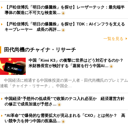
【戸松信博氏「明日の爆騰株」を探せ】レーザーテック：最先端半
導体の製造に不可欠な検査装…
【戸松信博氏「明日の爆騰株」を探せ】TDK：AIインフラを支える
キープレーヤー 成長の再評…
一覧を見る
田代尚機のチャイナ・リサーチ
中国「Kimi K3」の衝撃に世界はどう対応するのか？
米財務長官が検討する「蒸留を行う中国AI…
中国経済に精通する中国株投資の第一人者・田代尚機氏のプレミアム
連載「チャイナ・リサーチ」。中国企…
中国経済“予想外の低成長”で政策のテコ入れ必至か 経済運営方針
の修正で成長加速が予想さ…
“AI革命”で爆発的な需要拡大が見込まれる「CXO」とは何か？ 高
い競争力を持つ中国の医薬品…