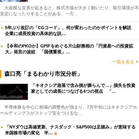
大規模な災害が起きると、株式市場が大きく動いたり、取引環境が不
安定になったりすることがある。一方…
5年ぶり改訂の「CGコード」、何が変わったのかポイントを解説
企業に成長投資の具体的な説…
【令和のPKOか】GPIFをめぐる片山財務相の「円資産への投資拡
大」発言の波紋 「国債重視」…
一覧を見る
森口亮「まるわかり市況分析」
「キオクシア急落で含み損が膨らんで…」損失を投資
家としての成長につなげる4つの視点 「…
半導体株を中心に相場の調整色が強まり、7月中旬にはキオクシアホ
ールディングスがストップ安をつけるな…
「NYダウは高値更新、ナスダック・S&P500は足踏み」が意味する
米国株市場の変化 半…