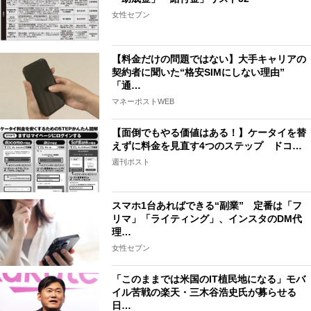
女性セブン
【料金だけの問題ではない】大手キャリアの
契約者に聞いた“格安SIMにしない理由”
「通…
マネーポストWEB
【面倒でもやる価値はある！】ケータイを替
えずに料金を見直す4つのステップ ドコ…
週刊ポスト
スマホ1台あればできる“副業” 定番は「フ
リマ」「ライティング」、インスタのDM代
理…
女性セブン
「このままでは米国のIT植民地になる」モバ
イル苦戦の楽天・三木谷浩史氏が募らせる
日…