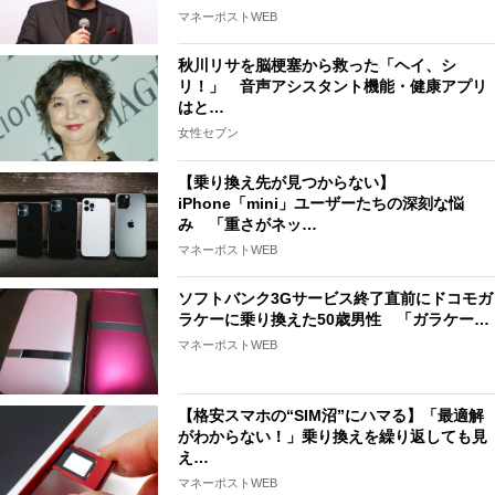
マネーポストWEB
秋川リサを脳梗塞から救った「ヘイ、シ
リ！」 音声アシスタント機能・健康アプリ
はと…
女性セブン
【乗り換え先が見つからない】
iPhone「mini」ユーザーたちの深刻な悩
み 「重さがネッ…
マネーポストWEB
ソフトバンク3Gサービス終了直前にドコモガ
ラケーに乗り換えた50歳男性 「ガラケー…
マネーポストWEB
【格安スマホの“SIM沼”にハマる】「最適解
がわからない！」乗り換えを繰り返しても見
え…
マネーポストWEB