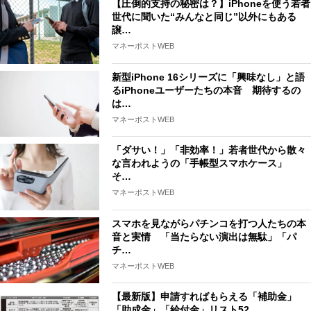
【圧倒的支持の秘密は？】iPhoneを使う若者
世代に聞いた“みんなと同じ”以外にもある
譲…
マネーポストWEB
新型iPhone 16シリーズに「興味なし」と語
るiPhoneユーザーたちの本音 期待するの
は…
マネーポストWEB
「ダサい！」「非効率！」若者世代から散々
な言われようの「手帳型スマホケース」
そ…
マネーポストWEB
スマホを見ながらパチンコを打つ人たちの本
音と実情 「当たらない演出は無駄」「パ
チ…
マネーポストWEB
【最新版】申請すればもらえる「補助金」
「助成金」「給付金」リスト52