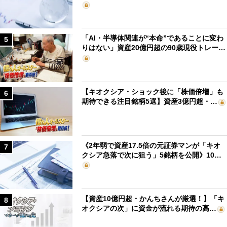
「AI・半導体関連が“本命”であることに変わ
5
りはない」資産20億円超の90歳現役トレー…
【キオクシア・ショック後に「株価倍増」も
6
期待できる注目銘柄5選】資産3億円超・…
《2年弱で資産17.5倍の元証券マンが「キオ
7
クシア急落で次に狙う」5銘柄を公開》10…
【資産10億円超・かんちさんが厳選！】「キ
8
オクシアの次」に資金が流れる期待の高…