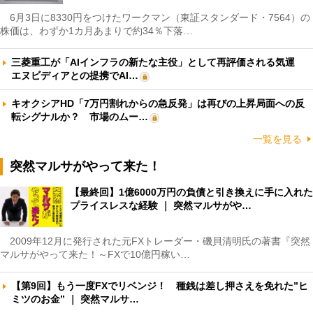
6月3日に8330円をつけたワークマン（東証スタンダード・7564）の
株価は、わずか1カ月あまりで約34％下落…
三菱重工が「AIインフラの新たな主役」として再評価される気運
エヌビディアとの提携でAI…
キオクシアHD「7万円割れからの急反発」は再びの上昇局面への反
転シグナルか？ 市場のムー…
一覧を見る
突然マルサがやって来た！
【最終回】1億6000万円の負債と引き換えに手に入れた
プライスレスな経験 ｜ 突然マルサがや…
2009年12月に発行された元FXトレーダー・磯貝清明氏の著書『突然
マルサがやって来た！～FXで10億円稼い…
【第9回】もう一度FXでリベンジ！ 種銭は差し押さえを免れた”ヒ
ミツのお金” ｜ 突然マルサ…