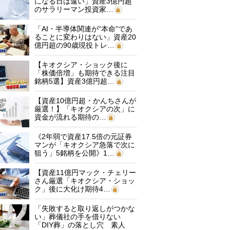
になる日は遠い」資産3億円超
のサラリーマン投資家…
「AI・半導体関連が“本命”であ
ることに変わりはない」資産20
億円超の90歳現役トレ…
【キオクシア・ショック後に
「株価倍増」も期待できる注目
銘柄5選】資産3億円超…
【資産10億円超・かんちさんが
厳選！】「キオクシアの次」に
資金が流れる期待の…
《2年弱で資産17.5倍の元証券
マンが「キオクシア急落で次に
狙う」5銘柄を公開》1…
【資産11億円マック・チェリー
さん厳選「キオクシア・ショッ
ク」後に大化け期待4…
「失敗すると取り返しがつかな
い」葬儀社の手を借りない
「DIY葬」の落とし穴 素人