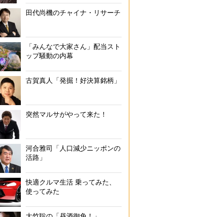
田代尚機のチャイナ・リサーチ
「みんなで大家さん」配当スト
ップ騒動の内幕
古賀真人「発掘！好決算銘柄」
突然マルサがやって来た！
河合雅司「人口減少ニッポンの
活路」
快適クルマ生活 乗ってみた、
使ってみた
大竹聡の「昼酒御免！」