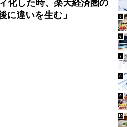
ティ化した時、楽天経済圏の
後に違いを生む」
5
Loaded
:
96.70%
/
6
7
8
9
10