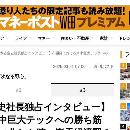
ア
ライフ
マネー
住まい・不動産
家計
トレ
【楽天・三木谷浩史社長独占インタビュー】AI開発における米中巨大テックへの勝ち筋「AIがコモディティ化した時、楽天経済圏の様々なデータが最後に違いを生む」
ラ
1
2025.03.21 07:00
週刊ポスト
「次なる野心」
2
2
3
＃
＃
史社長独占インタビュー】
3
米中巨大テックへの勝ち筋
4