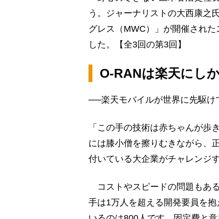
う。ジャーナリストの大西康之
グレス（MWC）」が開催された
した。【全3回の第3回】
O-RANは楽天に
──楽天モバイルが世界に先駆け
「この手の技術は赤ちゃんが歩
には膝小僧を擦りむきながら、
付いている大企業がチャレンジ
コストやスピードの問題もある
手は1万人を超える開発要員を抱
いるのは800人です。固定費と