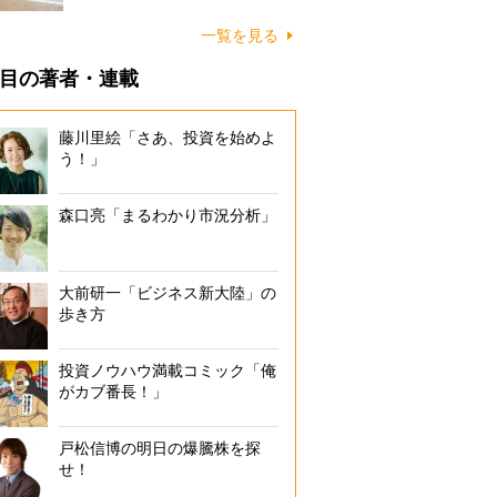
に…
一覧を見る
目の著者・連載
藤川里絵「さあ、投資を始めよ
う！」
森口亮「まるわかり市況分析」
大前研一「ビジネス新大陸」の
歩き方
投資ノウハウ満載コミック「俺
がカブ番長！」
戸松信博の明日の爆騰株を探
せ！