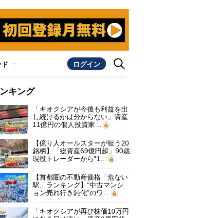
ンド
ログイン
ンキング
「キオクシアが今後も利益を出
し続けるかは分からない」資産
11億円の個人投資家…
【億り人オールスターが狙う20
銘柄】「総資産69億円超」90歳
現役トレーダーから“1…
【首都圏の不動産価格「危ない
駅」ランキング】“中古マンシ
ョン売れ行き鈍化”のワ…
「キオクシアが再び株価10万円