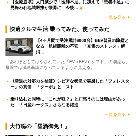
【医療崩壊】人口減少で「医師不足」に加えて「患者不足」に
見舞われ地域医療が限界に 今後…
一覧を見る
快適クルマ生活 乗ってみた、使ってみた
【4ヶ月間で受注累計6000台】BEV普及の障壁と
なる「航続距離の不安」「充電のストレス」解
消…
あれほどもてはやされていた「EV（BEV）シフト」の潮流も、
最近では減速基調になっているように見える。…
《雪道の対応力を検証》シビアな状況で実感した「フォレスタ
ー」の真価 「ターボ」と「スト…
乗り込むと同時に「これが軽？」と戸惑うのには理由があっ
た 「日産ルークス」さらなる躍進…
一覧を見る
大竹聡の「昼酒御免！」