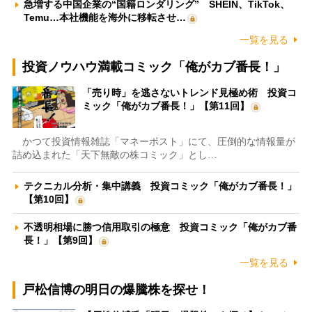
急増する中国企業の“国籍ロンダリング” SHEIN、TikTok、
Temu…本社機能を海外に移転させ…
一覧を見る
投資ノウハウ満載コミック「俺がカブ番長！」
「売り時」を逃さないトレンド見極め術 投資コ
ミック「俺がカブ番長！」【第11回】
かつて投資情報雑誌「マネーポスト」にて、圧倒的な情報量が
詰め込まれた「天下無敵の株コミック」とし…
テクニカル分析・集中講義 投資コミック「俺がカブ番長！」
【第10回】
不透明相場に勝つ信用取引の極意 投資コミック「俺がカブ番
長！」【第9回】
一覧を見る
戸松信博の明日の爆騰株を探せ！