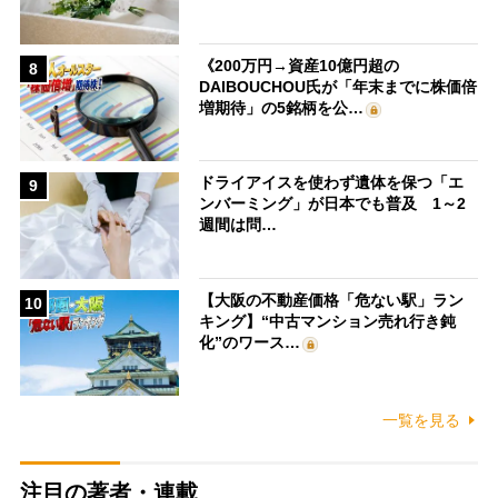
《200万円→資産10億円超の
8
DAIBOUCHOU氏が「年末までに株価倍
増期待」の5銘柄を公…
ドライアイスを使わず遺体を保つ「エ
9
ンバーミング」が日本でも普及 1～2
週間は問…
【大阪の不動産価格「危ない駅」ラン
10
キング】“中古マンション売れ行き鈍
化”のワース…
一覧を見る
注目の著者・連載