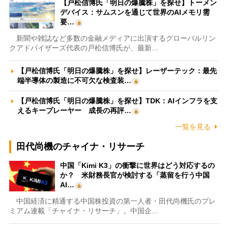
【戸松信博氏「明日の爆騰株」を探せ】トーメン
デバイス：サムスンを通じて世界のAIメモリ需
要…
新聞や雑誌など多数の金融メディアに出演するグローバルリン
クアドバイザーズ代表の戸松信博氏が、最新…
【戸松信博氏「明日の爆騰株」を探せ】レーザーテック：最先
端半導体の製造に不可欠な検査装…
【戸松信博氏「明日の爆騰株」を探せ】TDK：AIインフラを支
えるキープレーヤー 成長の再評…
一覧を見る
田代尚機のチャイナ・リサーチ
中国「Kimi K3」の衝撃に世界はどう対応するの
か？ 米財務長官が検討する「蒸留を行う中国
AI…
中国経済に精通する中国株投資の第一人者・田代尚機氏のプレ
ミアム連載「チャイナ・リサーチ」。中国企…