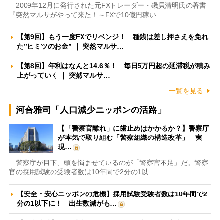
2009年12月に発行された元FXトレーダー・磯貝清明氏の著書
『突然マルサがやって来た！～FXで10億円稼い…
【第9回】もう一度FXでリベンジ！ 種銭は差し押さえを免れ
た”ヒミツのお金” ｜ 突然マルサ…
【第8回】年利はなんと14.6％！ 毎日5万円超の延滞税が積み
上がっていく ｜ 突然マルサ…
一覧を見る
河合雅司「人口減少ニッポンの活路」
【「警察官離れ」に歯止めはかかるか？】警察庁
が本気で取り組む「警察組織の構造改革」 実
現…
警察庁が目下、頭を悩ませているのが「警察官不足」だ。警察
官の採用試験の受験者数は10年間で2分の1以…
【安全・安心ニッポンの危機】採用試験受験者数は10年間で2
分の1以下に！ 出生数減がも…