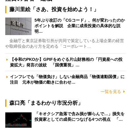
藤川里絵「さあ、投資を始めよう！」
5年ぶり改訂の「CGコード」、何が変わったのか
ポイントを解説 企業に成長投資の具体的な説
明…
金融庁と東京証券取引所が共同で策定している上場企業の経営
や取締役会のあり方を定める「コーポレート…
【令和のPKOか】GPIFをめぐる片山財務相の「円資産への投
資拡大」発言の波紋 「国債重視」…
インフレでも「物価負け」しない金融商品「物価連動国債」に
注目 元本が物価の動きに合わせ…
一覧を見る
森口亮「まるわかり市況分析」
「キオクシア急落で含み損が膨らんで…」損失を
投資家としての成長につなげる4つの視点 「…