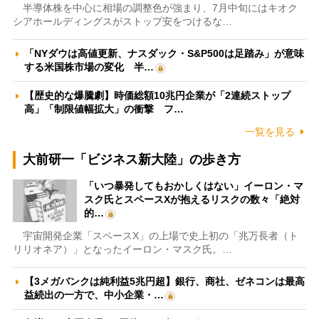
半導体株を中心に相場の調整色が強まり、7月中旬にはキオク
シアホールディングスがストップ安をつけるな…
「NYダウは高値更新、ナスダック・S&P500は足踏み」が意味
する米国株市場の変化 半…
【歴史的な爆騰劇】時価総額10兆円企業が「2連続ストップ
高」「制限値幅拡大」の衝撃 フ…
一覧を見る
大前研一「ビジネス新大陸」の歩き方
「いつ暴発してもおかしくはない」イーロン・マ
スク氏とスペースXが抱えるリスクの数々「絶対
的…
宇宙開発企業「スペースX」の上場で史上初の「兆万長者（ト
リリオネア）」となったイーロン・マスク氏。…
【3メガバンクは純利益5兆円超】銀行、商社、ゼネコンは最高
益続出の一方で、中小企業・…