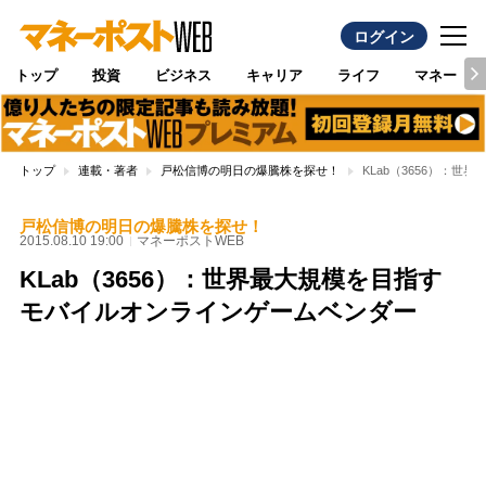
ログイン
トップ
投資
ビジネス
キャリア
ライフ
マネー
トップ
連載・著者
戸松信博の明日の爆騰株を探せ！
KLab（3656）：
戸松信博の明日の爆騰株を探せ！
2015.08.10 19:00
マネーポストWEB
KLab（3656）：世界最大規模を目指す
モバイルオンラインゲームベンダー
Loaded
:
100.00%
/
Unmute