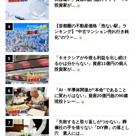
投資家が…
【首都圏の不動産価格「危ない駅」ラ
4
ンキング】“中古マンション売れ行き鈍
化”のワー…
「キオクシアが今後も利益を出し続け
5
るかは分からない」資産11億円の個人
投資家が…
「AI・半導体関連が“本命”であること
6
に変わりはない」資産20億円超の90歳
現役トレー…
「失敗すると取り返しがつかない」葬
7
儀社の手を借りない「DIY葬」の落とし
穴 素人には…