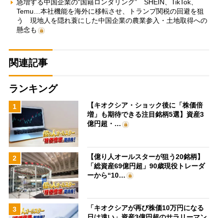
急増する中国企業の“国籍ロンダリング” SHEIN、TikTok、
Temu…本社機能を海外に移転させ、トランプ関税の回避を狙
う 現地人を隠れ蓑にした中国企業の農業参入・土地取得への
懸念も
関連記事
ランキング
【キオクシア・ショック後に「株価倍
1
増」も期待できる注目銘柄5選】資産3
億円超・…
【億り人オールスターが狙う20銘柄】
2
「総資産69億円超」90歳現役トレーダ
ーから“10…
「キオクシアが再び株価10万円になる
3
日は遠い」資産3億円超のサラリーマン