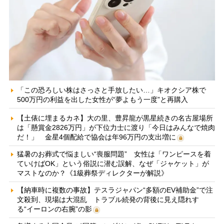
「この恐ろしい株はさっさと手放したい…」キオクシア株で
500万円の利益を出した女性が“夢よもう一度”と再購入
【土俵に埋まるカネ】大の里、豊昇龍が黒星続きの名古屋場所
は「懸賞金2826万円」が下位力士に渡り「今日はみんなで焼肉
だ！」 金星4個配給で協会は年96万円の支出増に
猛暑のお葬式で悩ましい“喪服問題” 女性は「ワンピースを着
ていけばOK」という俗説に潜む誤解、なぜ「ジャケット」が
マストなのか？《1級葬祭ディレクターが解説》
【納車時に複数の事故】テスラジャパン“多額のEV補助金”で注
文殺到、現場は大混乱 トラブル続発の背後に見え隠れす
る“イーロンの右腕”の影