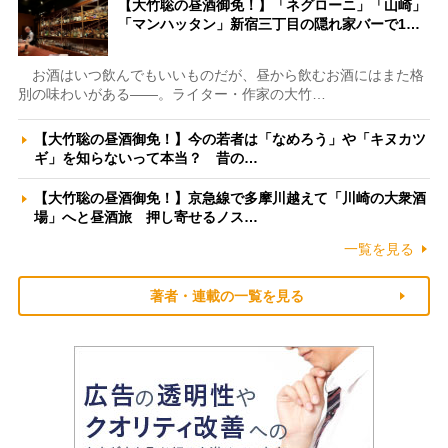
【大竹聡の昼酒御免！】「ネグローニ」「山崎」
「マンハッタン」新宿三丁目の隠れ家バーで1…
お酒はいつ飲んでもいいものだが、昼から飲むお酒にはまた格
別の味わいがある――。ライター・作家の大竹…
【大竹聡の昼酒御免！】今の若者は「なめろう」や「キヌカツ
ギ」を知らないって本当？ 昔の…
【大竹聡の昼酒御免！】京急線で多摩川越えて「川崎の大衆酒
場」へと昼酒旅 押し寄せるノス…
一覧を見る
著者・連載の一覧を見る