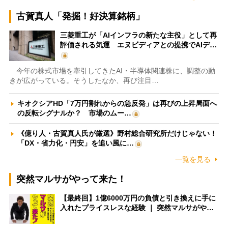
古賀真人「発掘！好決算銘柄」
三菱重工が「AIインフラの新たな主役」として再
評価される気運 エヌビディアとの提携でAIデ…
今年の株式市場を牽引してきたAI・半導体関連株に、調整の動
きが広がっている。そうしたなか、再び注目…
キオクシアHD「7万円割れからの急反発」は再びの上昇局面へ
の反転シグナルか？ 市場のムー…
《億り人・古賀真人氏が厳選》野村総合研究所だけじゃない！
「DX・省力化・円安」を追い風に…
一覧を見る
突然マルサがやって来た！
【最終回】1億6000万円の負債と引き換えに手に
入れたプライスレスな経験 ｜ 突然マルサがや…