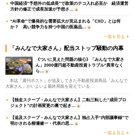
中国経済“予想外の低成長”で政策のテコ入れ必至か 経済運営
方針の修正で成長加速が予想さ…
“AI革命”で爆発的な需要拡大が見込まれる「CXO」とは何
か？ 高い競争力を持つ中国の医薬品…
一覧を見る
「みんなで大家さん」配当ストップ騒動の内幕
《ついに見えた問題の核心》「みんなで大家さ
ん」2000億円超不動産投資トラブル“異常なく
ら…
本誌『週刊ポスト』が追及してきた不動産投資商品「みんなで
大家さん」がいよいよ最終局面を迎えている…
【独走スクープ・みんなで大家さん】二転三転した“成田プロ
ジェクト”の計画変更の裏で起き…
【追及スクープ・みんなで大家さん】独占入手“内部議事録”で
明かされる柳瀬健一・代表の思…
一覧を見る