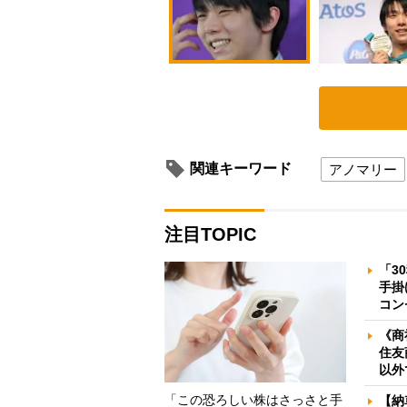
関連キーワード
アノマリー
注目TOPIC
「3
手掛
コン
《商
住友
以外
「この恐ろしい株はさっさと手
【納