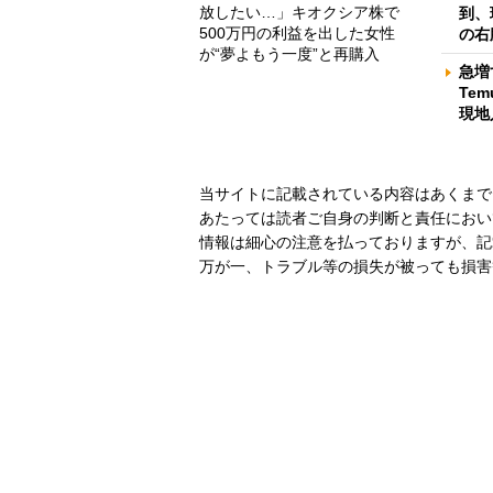
放したい…」キオクシア株で
到、
500万円の利益を出した女性
の右
が“夢よもう一度”と再購入
急増
Te
現地
当サイトに記載されている内容はあくまで
あたっては読者ご自身の判断と責任におい
情報は細心の注意を払っておりますが、記
万が一、トラブル等の損失が被っても損害