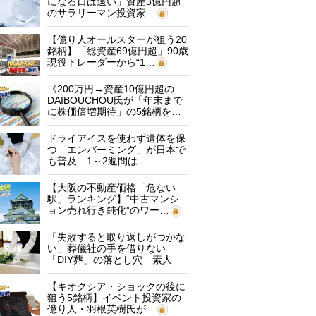
になる日は遠い」資産3億円超
のサラリーマン投資家…
【億り人オールスターが狙う20
銘柄】「総資産69億円超」90歳
現役トレーダーから“1…
《200万円→資産10億円超の
DAIBOUCHOU氏が「年末まで
に株価倍増期待」の5銘柄を…
ドライアイスを使わず遺体を保
つ「エンバーミング」が日本で
も普及 1～2週間は…
【大阪の不動産価格「危ない
駅」ランキング】“中古マンシ
ョン売れ行き鈍化”のワー…
「失敗すると取り返しがつかな
い」葬儀社の手を借りない
「DIY葬」の落とし穴 素人
に…
【キオクシア・ショックの後に
狙う5銘柄】イベント投資家の
億り人・羽根英樹氏が…