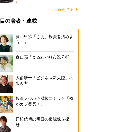
一覧を見る
目の著者・連載
藤川里絵「さあ、投資を始めよ
う！」
森口亮「まるわかり市況分析」
大前研一「ビジネス新大陸」の
歩き方
投資ノウハウ満載コミック「俺
がカブ番長！」
五輪での金メダルは景気にプラスの影響を及ぼしやすい（代表撮影
戸松信博の明日の爆騰株を探
せ！