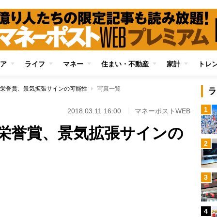
ア
ライフ
マネー
住まい・不動産
家計
トレ
栄誉賞、景気拡張サインの可能性
写真一覧
ラ
1
2018.03.11 16:00
マネーポストWEB
栄誉賞、景気拡張サインの
2
3
Loaded
:
87.91%
4