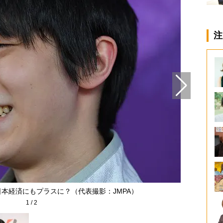
注
本経済にもプラスに？（代表撮影：JMPA）
1
/
2