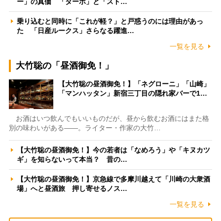
ー」の真価 「ターボ」と「スト…
乗り込むと同時に「これが軽？」と戸惑うのには理由があっ
た 「日産ルークス」さらなる躍進…
一覧を見る
大竹聡の「昼酒御免！」
【大竹聡の昼酒御免！】「ネグローニ」「山崎」
「マンハッタン」新宿三丁目の隠れ家バーで1…
お酒はいつ飲んでもいいものだが、昼から飲むお酒にはまた格
別の味わいがある――。ライター・作家の大竹…
【大竹聡の昼酒御免！】今の若者は「なめろう」や「キヌカツ
ギ」を知らないって本当？ 昔の…
【大竹聡の昼酒御免！】京急線で多摩川越えて「川崎の大衆酒
場」へと昼酒旅 押し寄せるノス…
一覧を見る