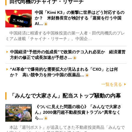
田代尚機のチャイナ・リサーチ
中国「Kimi K3」の衝撃に世界はどう対応するの
か？ 米財務長官が検討する「蒸留を行う中国
AI…
中国経済に精通する中国株投資の第一人者・田代尚機氏のプレ
ミアム連載「チャイナ・リサーチ」。中国企…
中国経済“予想外の低成長”で政策のテコ入れ必至か 経済運営
方針の修正で成長加速が予想さ…
“AI革命”で爆発的な需要拡大が見込まれる「CXO」とは何
か？ 高い競争力を持つ中国の医薬品…
一覧を見る
「みんなで大家さん」配当ストップ騒動の内幕
《ついに見えた問題の核心》「みんなで大家さ
ん」2000億円超不動産投資トラブル“異常なく
ら…
本誌『週刊ポスト』が追及してきた不動産投資商品「みんなで