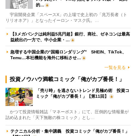
的…
宇宙開発企業「スペースX」の上場で史上初の「兆万長者（ト
リリオネア）」となったイーロン・マスク氏。…
【3メガバンクは純利益5兆円超】銀行、商社、ゼネコンは最高
益続出の一方で、中小企業・…
急増する中国企業の“国籍ロンダリング” SHEIN、TikTok、
Temu…本社機能を海外に移転させ…
一覧を見る
投資ノウハウ満載コミック「俺がカブ番長！」
「売り時」を逃さないトレンド見極め術 投資コ
ミック「俺がカブ番長！」【第11回】
かつて投資情報雑誌「マネーポスト」にて、圧倒的な情報量が
詰め込まれた「天下無敵の株コミック」とし…
テクニカル分析・集中講義 投資コミック「俺がカブ番長！」