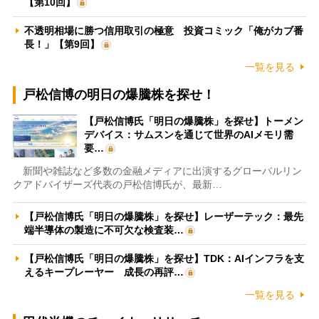
【第10回】
不透明相場に勝つ信用取引の極意 投資コミック「俺がカブ番
長！」【第9回】
一覧を見る
戸松信博の明日の爆騰株を探せ！
【戸松信博氏「明日の爆騰株」を探せ】トーメン
デバイス：サムスンを通じて世界のAIメモリ需
要…
新聞や雑誌など多数の金融メディアに出演するグローバルリン
クアドバイザーズ代表の戸松信博氏が、最新…
【戸松信博氏「明日の爆騰株」を探せ】レーザーテック：最先
端半導体の製造に不可欠な検査装…
【戸松信博氏「明日の爆騰株」を探せ】TDK：AIインフラを支
えるキープレーヤー 成長の再評…
一覧を見る