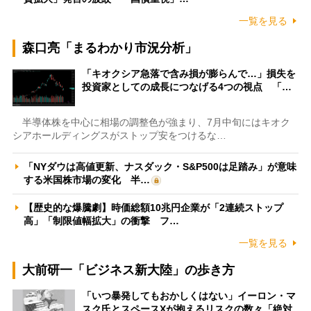
一覧を見る
森口亮「まるわかり市況分析」
「キオクシア急落で含み損が膨らんで…」損失を
投資家としての成長につなげる4つの視点 「…
半導体株を中心に相場の調整色が強まり、7月中旬にはキオク
シアホールディングスがストップ安をつけるな…
「NYダウは高値更新、ナスダック・S&P500は足踏み」が意味
する米国株市場の変化 半…
【歴史的な爆騰劇】時価総額10兆円企業が「2連続ストップ
高」「制限値幅拡大」の衝撃 フ…
一覧を見る
大前研一「ビジネス新大陸」の歩き方
「いつ暴発してもおかしくはない」イーロン・マ
スク氏とスペースXが抱えるリスクの数々「絶対