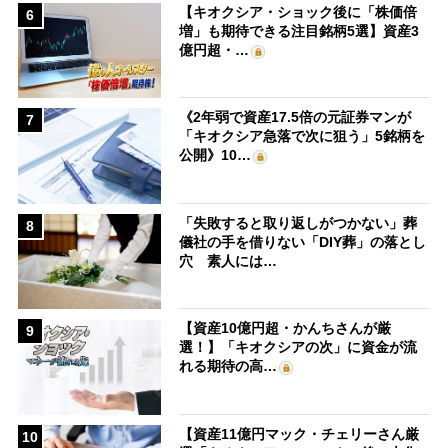
【キオクシア・ショック後に「株価倍
6
増」も期待できる注目銘柄5選】資産3
億円超・…
《2年弱で資産17.5倍の元証券マンが
7
「キオクシア急落で次に狙う」5銘柄を
公開》10…
「失敗すると取り返しがつかない」葬
8
儀社の手を借りない「DIY葬」の落とし
穴 素人には…
【資産10億円超・かんちさんが厳
9
選！】「キオクシアの次」に資金が流
れる期待の高…
【資産11億円マック・チェリーさん厳
10