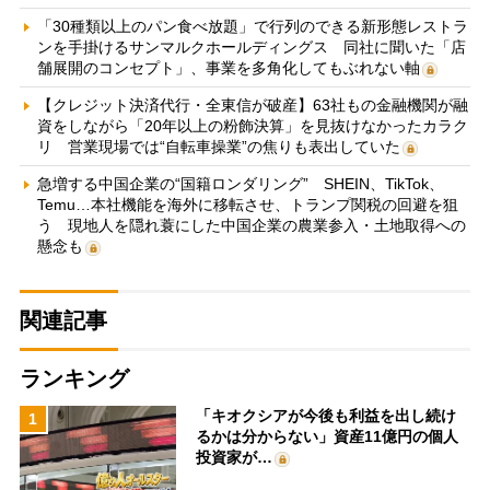
「30種類以上のパン食べ放題」で行列のできる新形態レストラ
ンを手掛けるサンマルクホールディングス 同社に聞いた「店
舗展開のコンセプト」、事業を多角化してもぶれない軸
【クレジット決済代行・全東信が破産】63社もの金融機関が融
資をしながら「20年以上の粉飾決算」を見抜けなかったカラク
リ 営業現場では“自転車操業”の焦りも表出していた
急増する中国企業の“国籍ロンダリング” SHEIN、TikTok、
Temu…本社機能を海外に移転させ、トランプ関税の回避を狙
う 現地人を隠れ蓑にした中国企業の農業参入・土地取得への
懸念も
関連記事
ランキング
「キオクシアが今後も利益を出し続け
1
るかは分からない」資産11億円の個人
投資家が…