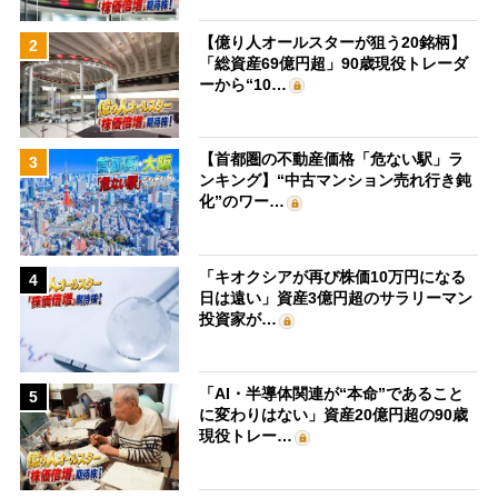
【億り人オールスターが狙う20銘柄】
2
「総資産69億円超」90歳現役トレーダ
ーから“10…
【首都圏の不動産価格「危ない駅」ラ
3
ンキング】“中古マンション売れ行き鈍
化”のワー…
「キオクシアが再び株価10万円になる
4
日は遠い」資産3億円超のサラリーマン
投資家が…
「AI・半導体関連が“本命”であること
5
に変わりはない」資産20億円超の90歳
現役トレー…