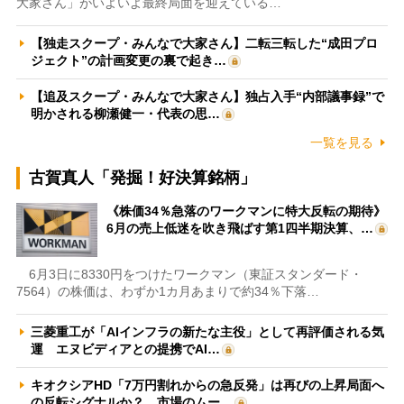
大家さん」がいよいよ最終局面を迎えている…
【独走スクープ・みんなで大家さん】二転三転した“成田プロ
ジェクト”の計画変更の裏で起き…
【追及スクープ・みんなで大家さん】独占入手“内部議事録”で
明かされる柳瀬健一・代表の思…
一覧を見る
古賀真人「発掘！好決算銘柄」
《株価34％急落のワークマンに特大反転の期待》
6月の売上低迷を吹き飛ばす第1四半期決算、…
6月3日に8330円をつけたワークマン（東証スタンダード・
7564）の株価は、わずか1カ月あまりで約34％下落…
三菱重工が「AIインフラの新たな主役」として再評価される気
運 エヌビディアとの提携でAI…
キオクシアHD「7万円割れからの急反発」は再びの上昇局面へ
の反転シグナルか？ 市場のムー…