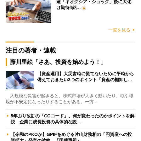
選「キオクシア・ショック」後に大化
け期待4銘…
一覧を見る
注目の著者・連載
藤川里絵「さあ、投資を始めよう！」
【資産運用】大災害時に慌てないために平時から
備えておきたい3つのポイント「資産の棚卸し…
大規模な災害が起きると、株式市場が大きく動いたり、取引環
境が不安定になったりすることがある。一方…
5年ぶり改訂の「CGコード」、何が変わったのかポイントを解
説 企業に成長投資の具体的な説…
【令和のPKOか】GPIFをめぐる片山財務相の「円資産への投
資拡大」発言の波紋 「国債重視」…