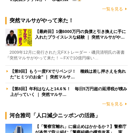
一覧を見る
突然マルサがやって来た！
【最終回】1億6000万円の負債と引き換えに手に
入れたプライスレスな経験 ｜ 突然マルサがや…
2009年12月に発行された元FXトレーダー・磯貝清明氏の著書
『突然マルサがやって来た！～FXで10億円稼い…
【第9回】もう一度FXでリベンジ！ 種銭は差し押さえを免れ
た”ヒミツのお金” ｜ 突然マルサ…
【第8回】年利はなんと14.6％！ 毎日5万円超の延滞税が積み
上がっていく ｜ 突然マルサ…
一覧を見る
河合雅司「人口減少ニッポンの活路」
【「警察官離れ」に歯止めはかかるか？】警察庁
が本気で取り組む「警察組織の構造改革」 実