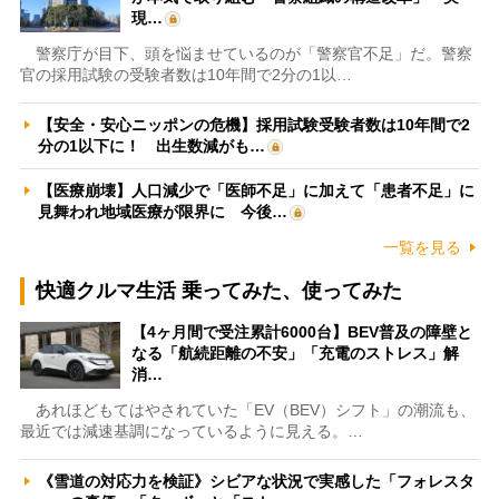
現…
警察庁が目下、頭を悩ませているのが「警察官不足」だ。警察
官の採用試験の受験者数は10年間で2分の1以…
【安全・安心ニッポンの危機】採用試験受験者数は10年間で2
分の1以下に！ 出生数減がも…
【医療崩壊】人口減少で「医師不足」に加えて「患者不足」に
見舞われ地域医療が限界に 今後…
一覧を見る
快適クルマ生活 乗ってみた、使ってみた
【4ヶ月間で受注累計6000台】BEV普及の障壁と
なる「航続距離の不安」「充電のストレス」解
消…
あれほどもてはやされていた「EV（BEV）シフト」の潮流も、
最近では減速基調になっているように見える。…
《雪道の対応力を検証》シビアな状況で実感した「フォレスタ