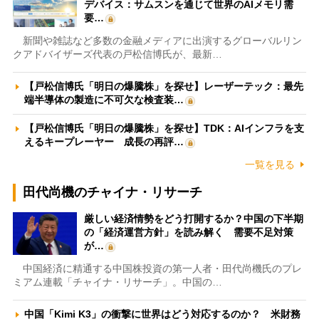
デバイス：サムスンを通じて世界のAIメモリ需
要…
新聞や雑誌など多数の金融メディアに出演するグローバルリン
クアドバイザーズ代表の戸松信博氏が、最新…
【戸松信博氏「明日の爆騰株」を探せ】レーザーテック：最先
端半導体の製造に不可欠な検査装…
【戸松信博氏「明日の爆騰株」を探せ】TDK：AIインフラを支
えるキープレーヤー 成長の再評…
一覧を見る
田代尚機のチャイナ・リサーチ
厳しい経済情勢をどう打開するか？中国の下半期
の「経済運営方針」を読み解く 需要不足対策
が…
中国経済に精通する中国株投資の第一人者・田代尚機氏のプレ
ミアム連載「チャイナ・リサーチ」。中国の…
中国「Kimi K3」の衝撃に世界はどう対応するのか？ 米財務