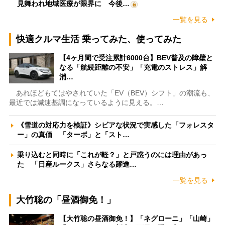
見舞われ地域医療が限界に 今後…
一覧を見る
快適クルマ生活 乗ってみた、使ってみた
【4ヶ月間で受注累計6000台】BEV普及の障壁と
なる「航続距離の不安」「充電のストレス」解
消…
あれほどもてはやされていた「EV（BEV）シフト」の潮流も、
最近では減速基調になっているように見える。…
《雪道の対応力を検証》シビアな状況で実感した「フォレスタ
ー」の真価 「ターボ」と「スト…
乗り込むと同時に「これが軽？」と戸惑うのには理由があっ
た 「日産ルークス」さらなる躍進…
一覧を見る
大竹聡の「昼酒御免！」
【大竹聡の昼酒御免！】「ネグローニ」「山崎」