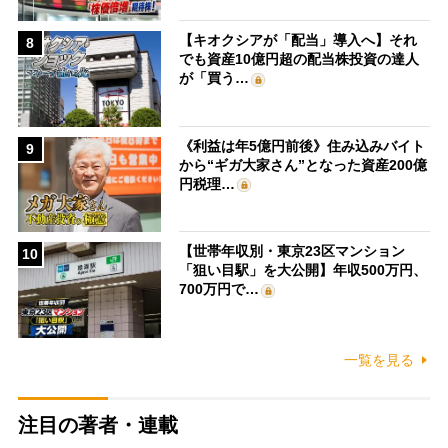
【キオクシアが「配当」導入へ】それ
8
でも資産10億円超の配当株投資の達人
が「買う…
《利益は年5億円前後》住み込みバイト
9
から“ギガ大家さん”となった資産200億
円税理…
【世帯年収別・東京23区マンション
10
「狙い目駅」を大公開】年収500万円、
700万円で…
一覧を見る
注目の著者・連載