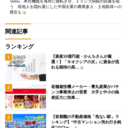
Temu…本社機能を海外に移転させ、トランプ関税の回避を狙
う 現地人を隠れ蓑にした中国企業の農業参入・土地取得への
懸念も
関連記事
ランキング
【資産10億円超・かんちさんが厳
1
選！】「キオクシアの次」に資金が流
れる期待の高…
老舗遊技機メーカー・豊丸産業がパチ
2
ンコ事業停止の背景 大手と中小の格
差拡大に拍車…
【首都圏の不動産価格「危ない駅」ラ
3
ンキング】“中古マンション売れ行き鈍
化”のワー…