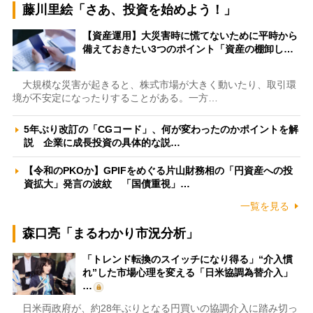
藤川里絵「さあ、投資を始めよう！」
【資産運用】大災害時に慌てないために平時から
備えておきたい3つのポイント「資産の棚卸し…
大規模な災害が起きると、株式市場が大きく動いたり、取引環
境が不安定になったりすることがある。一方…
5年ぶり改訂の「CGコード」、何が変わったのかポイントを解
説 企業に成長投資の具体的な説…
【令和のPKOか】GPIFをめぐる片山財務相の「円資産への投
資拡大」発言の波紋 「国債重視」…
一覧を見る
森口亮「まるわかり市況分析」
「トレンド転換のスイッチになり得る」“介入慣
れ”した市場心理を変える「日米協調為替介入」
…
日米両政府が、約28年ぶりとなる円買いの協調介入に踏み切っ