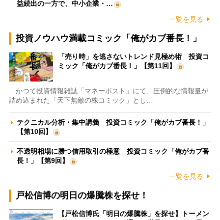
益続出の一方で、中小企業・…
一覧を見る
投資ノウハウ満載コミック「俺がカブ番長！」
「売り時」を逃さないトレンド見極め術 投資コ
ミック「俺がカブ番長！」【第11回】
かつて投資情報雑誌「マネーポスト」にて、圧倒的な情報量が
詰め込まれた「天下無敵の株コミック」とし…
テクニカル分析・集中講義 投資コミック「俺がカブ番長！」
【第10回】
不透明相場に勝つ信用取引の極意 投資コミック「俺がカブ番
長！」【第9回】
一覧を見る
戸松信博の明日の爆騰株を探せ！
【戸松信博氏「明日の爆騰株」を探せ】トーメン