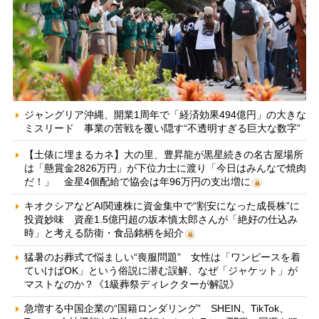
ジャングリア沖縄、開業1周年で「経済効果494億円」の大きな
ミスリード 事業の苦戦を覆い隠す“不透明すぎる巨大な数字”
【土俵に埋まるカネ】大の里、豊昇龍が黒星続きの名古屋場所
は「懸賞金2826万円」が下位力士に渡り「今日はみんなで焼肉
だ！」 金星4個配給で協会は年96万円の支出増に
キオクシアなどAI関連株に資金集中で“割安になった成長株”に
投資妙味 資産1.5億円超の坂本慎太郎さんが「絶好の仕込み
時」と考える防衛・食品銘柄を紹介
猛暑のお葬式で悩ましい“喪服問題” 女性は「ワンピースを着
ていけばOK」という俗説に潜む誤解、なぜ「ジャケット」が
マストなのか？《1級葬祭ディレクターが解説》
急増する中国企業の“国籍ロンダリング” SHEIN、TikTok、