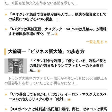
た。米国も追加介入を辞さない姿勢を示して…
「キオクシア急落で含み損が膨らんで…」損失を投資家として
の成長につなげる4つの視点 …
「NYダウは高値更新、ナスダック・S&P500は足踏み」が意味
する米国株市場の変化 半…
一覧を見る
大前研一「ビジネス新大陸」の歩き方
「イラン戦争を利用して儲けている」利益相反と
の批判が強まるトランプファミリーの不正蓄財
疑…
トランプ大統領のファミリー信託が今年1～3月に3000回以上も
の証券取引を行っていたことが明らかになり…
「いつ暴発してもおかしくはない」イーロン・マスク氏とスペ
ースXが抱えるリスクの数々「絶対…
【3メガバンクは純利益5兆円超】銀行、商社、ゼネコンは最高