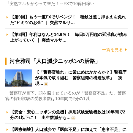
『突然マルサがやって来た！～FXで10億円稼い…
【第9回】もう一度FXでリベンジ！ 種銭は差し押さえを免れ
た”ヒミツのお金” ｜ 突然マルサ…
【第8回】年利はなんと14.6％！ 毎日5万円超の延滞税が積み
上がっていく ｜ 突然マルサ…
一覧を見る
河合雅司「人口減少ニッポンの活路」
【「警察官離れ」に歯止めはかかるか？】警察庁
が本気で取り組む「警察組織の構造改革」 実
現…
警察庁が目下、頭を悩ませているのが「警察官不足」だ。警察
官の採用試験の受験者数は10年間で2分の1以…
【安全・安心ニッポンの危機】採用試験受験者数は10年間で2
分の1以下に！ 出生数減がも…
【医療崩壊】人口減少で「医師不足」に加えて「患者不足」に