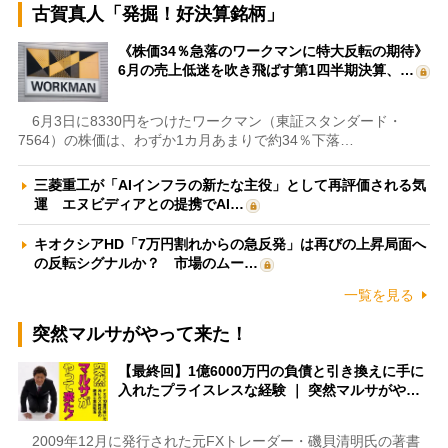
古賀真人「発掘！好決算銘柄」
《株価34％急落のワークマンに特大反転の期待》
6月の売上低迷を吹き飛ばす第1四半期決算、…
6月3日に8330円をつけたワークマン（東証スタンダード・
7564）の株価は、わずか1カ月あまりで約34％下落…
三菱重工が「AIインフラの新たな主役」として再評価される気
運 エヌビディアとの提携でAI…
キオクシアHD「7万円割れからの急反発」は再びの上昇局面へ
の反転シグナルか？ 市場のムー…
一覧を見る
突然マルサがやって来た！
【最終回】1億6000万円の負債と引き換えに手に
入れたプライスレスな経験 ｜ 突然マルサがや…
2009年12月に発行された元FXトレーダー・磯貝清明氏の著書