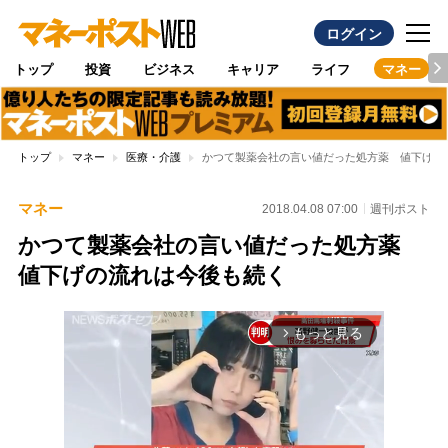
ログイン
トップ
投資
ビジネス
キャリア
ライフ
マネー
トップ
マネー
医療・介護
かつて製薬会社の言い値だった処方薬 値下げの
マネー
2018.04.08 07:00
週刊ポスト
かつて製薬会社の言い値だった処方薬
値下げの流れは今後も続く
もっと見る
arrow_forward_ios