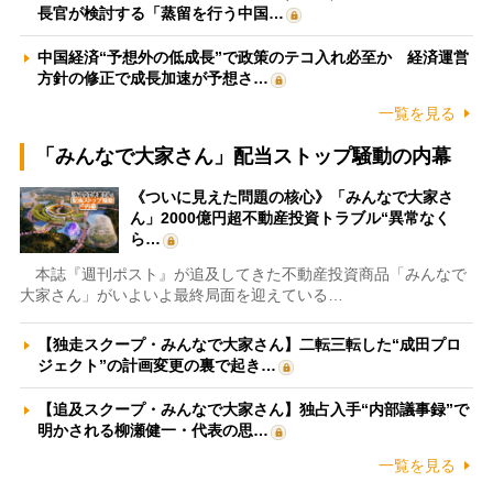
長官が検討する「蒸留を行う中国…
中国経済“予想外の低成長”で政策のテコ入れ必至か 経済運営
方針の修正で成長加速が予想さ…
一覧を見る
「みんなで大家さん」配当ストップ騒動の内幕
《ついに見えた問題の核心》「みんなで大家さ
ん」2000億円超不動産投資トラブル“異常なく
ら…
本誌『週刊ポスト』が追及してきた不動産投資商品「みんなで
大家さん」がいよいよ最終局面を迎えている…
【独走スクープ・みんなで大家さん】二転三転した“成田プロ
ジェクト”の計画変更の裏で起き…
【追及スクープ・みんなで大家さん】独占入手“内部議事録”で
明かされる柳瀬健一・代表の思…
一覧を見る