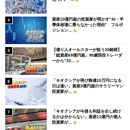
資産10億円超の投資家が明かす“AI・半
4
導体相場に乗らなかった理由” フルポ
ジション…
【億り人オールスターが狙う20銘柄】
5
「総資産69億円超」90歳現役トレーダ
ーから“10…
「キオクシアが再び株価10万円になる
6
日は遠い」資産3億円超のサラリーマン
投資家が…
「キオクシアが今後も利益を出し続け
7
るかは分からない」資産11億円の個人
投資家が…