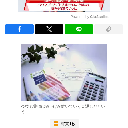
Powered by 
GliaStudios
Mute
今後も薬価は値下げが続いていく見通しだとい
う
写真1枚