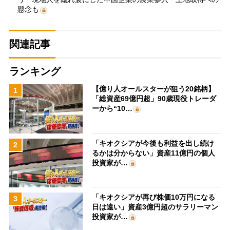
懸念も
関連記事
ランキング
【億り人オールスターが狙う20銘柄】
1
「総資産69億円超」90歳現役トレーダ
ーから“10…
「キオクシアが今後も利益を出し続け
2
るかは分からない」資産11億円の個人
投資家が…
「キオクシアが再び株価10万円になる
3
日は遠い」資産3億円超のサラリーマン
投資家が…