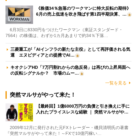
《株価34％急落のワークマンに特大反転の期待》
6月の売上低迷を吹き飛ばす第1四半期決算、…
6月3日に8330円をつけたワークマン（東証スタンダード・
7564）の株価は、わずか1カ月あまりで約34％下落…
三菱重工が「AIインフラの新たな主役」として再評価される気
運 エヌビディアとの提携でAI…
キオクシアHD「7万円割れからの急反発」は再びの上昇局面へ
の反転シグナルか？ 市場のムー…
一覧を見る
突然マルサがやって来た！
【最終回】1億6000万円の負債と引き換えに手に
入れたプライスレスな経験 ｜ 突然マルサがや…
2009年12月に発行された元FXトレーダー・磯貝清明氏の著書
『突然マルサがやって来た！～FXで10億円稼い…