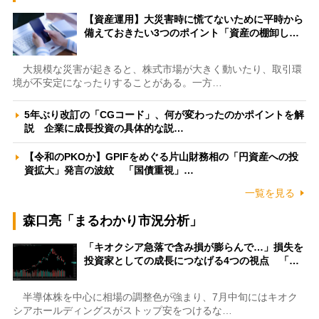
【資産運用】大災害時に慌てないために平時から
備えておきたい3つのポイント「資産の棚卸し…
大規模な災害が起きると、株式市場が大きく動いたり、取引環
境が不安定になったりすることがある。一方…
5年ぶり改訂の「CGコード」、何が変わったのかポイントを解
説 企業に成長投資の具体的な説…
【令和のPKOか】GPIFをめぐる片山財務相の「円資産への投
資拡大」発言の波紋 「国債重視」…
一覧を見る
森口亮「まるわかり市況分析」
「キオクシア急落で含み損が膨らんで…」損失を
投資家としての成長につなげる4つの視点 「…
半導体株を中心に相場の調整色が強まり、7月中旬にはキオク
シアホールディングスがストップ安をつけるな…