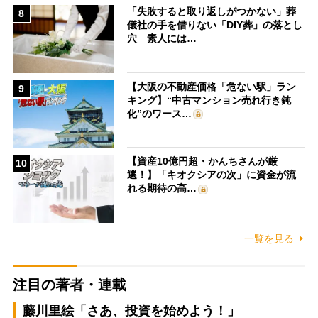
「失敗すると取り返しがつかない」葬
8
儀社の手を借りない「DIY葬」の落とし
穴 素人には…
【大阪の不動産価格「危ない駅」ラン
9
キング】“中古マンション売れ行き鈍
化”のワース…
【資産10億円超・かんちさんが厳
10
選！】「キオクシアの次」に資金が流
れる期待の高…
一覧を見る
注目の著者・連載
藤川里絵「さあ、投資を始めよう！」