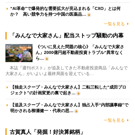
“AI革命”で爆発的な需要拡大が見込まれる「CXO」とは何
か？ 高い競争力を持つ中国の医薬品…
一覧を見る
「みんなで大家さん」配当ストップ騒動の内幕
《ついに見えた問題の核心》「みんなで大家さ
ん」2000億円超不動産投資トラブル“異常なく
ら…
本誌『週刊ポスト』が追及してきた不動産投資商品「みんなで
大家さん」がいよいよ最終局面を迎えている…
【独走スクープ・みんなで大家さん】二転三転した“成田プロ
ジェクト”の計画変更の裏で起き…
【追及スクープ・みんなで大家さん】独占入手“内部議事録”で
明かされる柳瀬健一・代表の思…
一覧を見る
古賀真人「発掘！好決算銘柄」