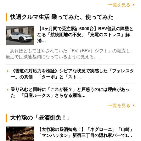
一覧を見る
快適クルマ生活 乗ってみた、使ってみた
【4ヶ月間で受注累計6000台】BEV普及の障壁と
なる「航続距離の不安」「充電のストレス」解
消…
あれほどもてはやされていた「EV（BEV）シフト」の潮流も、
最近では減速基調になっているように見える。…
《雪道の対応力を検証》シビアな状況で実感した「フォレスタ
ー」の真価 「ターボ」と「スト…
乗り込むと同時に「これが軽？」と戸惑うのには理由があっ
た 「日産ルークス」さらなる躍進…
一覧を見る
大竹聡の「昼酒御免！」
【大竹聡の昼酒御免！】「ネグローニ」「山崎」
「マンハッタン」新宿三丁目の隠れ家バーで1…