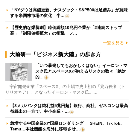
「NYダウは高値更新、ナスダック・S&P500は足踏み」が意味
する米国株市場の変化 半…
【歴史的な爆騰劇】時価総額10兆円企業が「2連続ストップ
高」「制限値幅拡大」の衝撃 フ…
一覧を見る
大前研一「ビジネス新大陸」の歩き方
「いつ暴発してもおかしくはない」イーロン・マ
スク氏とスペースXが抱えるリスクの数々「絶対
的…
宇宙開発企業「スペースX」の上場で史上初の「兆万長者（ト
リリオネア）」となったイーロン・マスク氏。…
【3メガバンクは純利益5兆円超】銀行、商社、ゼネコンは最高
益続出の一方で、中小企業・…
急増する中国企業の“国籍ロンダリング” SHEIN、TikTok、
Temu…本社機能を海外に移転させ…