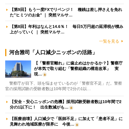
【第9回】もう一度FXでリベンジ！ 種銭は差し押さえを免れ
た”ヒミツのお金” ｜ 突然マルサ…
【第8回】年利はなんと14.6％！ 毎日5万円超の延滞税が積み
上がっていく ｜ 突然マルサ…
一覧を見る
河合雅司「人口減少ニッポンの活路」
【「警察官離れ」に歯止めはかかるか？】警察庁
が本気で取り組む「警察組織の構造改革」 実
現…
警察庁が目下、頭を悩ませているのが「警察官不足」だ。警察
官の採用試験の受験者数は10年間で2分の1以…
【安全・安心ニッポンの危機】採用試験受験者数は10年間で2
分の1以下に！ 出生数減がも…
【医療崩壊】人口減少で「医師不足」に加えて「患者不足」に
見舞われ地域医療が限界に 今後…