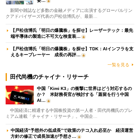
要…
新聞や雑誌など多数の金融メディアに出演するグローバルリン
クアドバイザーズ代表の戸松信博氏が、最新…
【戸松信博氏「明日の爆騰株」を探せ】レーザーテック：最先
端半導体の製造に不可欠な検査装…
【戸松信博氏「明日の爆騰株」を探せ】TDK：AIインフラを支
えるキープレーヤー 成長の再評…
一覧を見る
田代尚機のチャイナ・リサーチ
中国「Kimi K3」の衝撃に世界はどう対応するの
か？ 米財務長官が検討する「蒸留を行う中国
AI…
中国経済に精通する中国株投資の第一人者・田代尚機氏のプレ
ミアム連載「チャイナ・リサーチ」。中国企…
中国経済“予想外の低成長”で政策のテコ入れ必至か 経済運営
方針の修正で成長加速が予想さ…