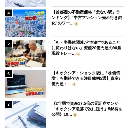
【首都圏の不動産価格「危ない駅」ラ
4
ンキング】“中古マンション売れ行き鈍
化”のワー…
「AI・半導体関連が“本命”であること
5
に変わりはない」資産20億円超の90歳
現役トレー…
【キオクシア・ショック後に「株価倍
6
増」も期待できる注目銘柄5選】資産3
億円超・…
《2年弱で資産17.5倍の元証券マンが
7
「キオクシア急落で次に狙う」5銘柄を
公開》10…