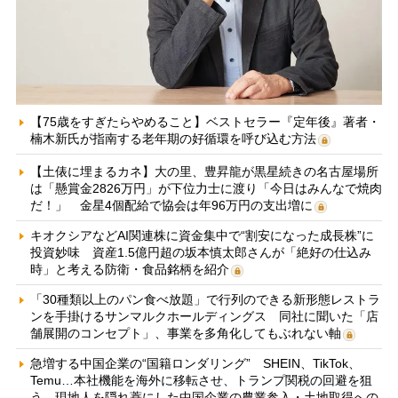
【75歳をすぎたらやめること】ベストセラー『定年後』著者・
楠木新氏が指南する老年期の好循環を呼び込む方法
【土俵に埋まるカネ】大の里、豊昇龍が黒星続きの名古屋場所
は「懸賞金2826万円」が下位力士に渡り「今日はみんなで焼肉
だ！」 金星4個配給で協会は年96万円の支出増に
キオクシアなどAI関連株に資金集中で“割安になった成長株”に
投資妙味 資産1.5億円超の坂本慎太郎さんが「絶好の仕込み
時」と考える防衛・食品銘柄を紹介
「30種類以上のパン食べ放題」で行列のできる新形態レストラ
ンを手掛けるサンマルクホールディングス 同社に聞いた「店
舗展開のコンセプト」、事業を多角化してもぶれない軸
急増する中国企業の“国籍ロンダリング” SHEIN、TikTok、
Temu…本社機能を海外に移転させ、トランプ関税の回避を狙
う 現地人を隠れ蓑にした中国企業の農業参入・土地取得への