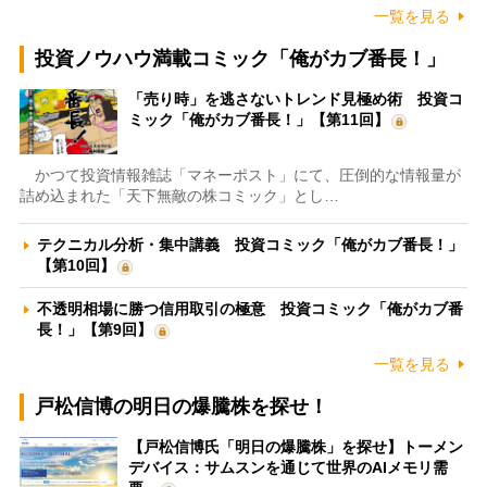
一覧を見る
投資ノウハウ満載コミック「俺がカブ番長！」
「売り時」を逃さないトレンド見極め術 投資コ
ミック「俺がカブ番長！」【第11回】
かつて投資情報雑誌「マネーポスト」にて、圧倒的な情報量が
詰め込まれた「天下無敵の株コミック」とし…
テクニカル分析・集中講義 投資コミック「俺がカブ番長！」
【第10回】
不透明相場に勝つ信用取引の極意 投資コミック「俺がカブ番
長！」【第9回】
一覧を見る
戸松信博の明日の爆騰株を探せ！
【戸松信博氏「明日の爆騰株」を探せ】トーメン
デバイス：サムスンを通じて世界のAIメモリ需