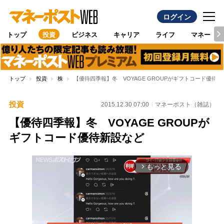
ログイン
トップ
投資
ビジネス
キャリア
ライフ
マネー
トップ
投資
株
【優待四季報】冬 VOYAGE GROUPがギフトコード優待
投資
2015.12.30 07:00
マネーポスト（雑誌）
【優待四季報】冬 VOYAGE GROUPが
ギフトコード優待新設など
もっと見る
arrow_forward_ios