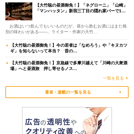
【大竹聡の昼酒御免！】「ネグローニ」「山崎」
「マンハッタン」新宿三丁目の隠れ家バーで1…
お酒はいつ飲んでもいいものだが、昼から飲むお酒にはまた格
別の味わいがある――。ライター・作家の大竹…
【大竹聡の昼酒御免！】今の若者は「なめろう」や「キヌカツ
ギ」を知らないって本当？ 昔の…
【大竹聡の昼酒御免！】京急線で多摩川越えて「川崎の大衆酒
場」へと昼酒旅 押し寄せるノス…
一覧を見る
著者・連載の一覧を見る