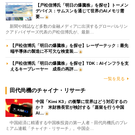
【戸松信博氏「明日の爆騰株」を探せ】トーメン
デバイス：サムスンを通じて世界のAIメモリ需
要…
新聞や雑誌など多数の金融メディアに出演するグローバルリン
クアドバイザーズ代表の戸松信博氏が、最新…
【戸松信博氏「明日の爆騰株」を探せ】レーザーテック：最先
端半導体の製造に不可欠な検査装…
【戸松信博氏「明日の爆騰株」を探せ】TDK：AIインフラを支
えるキープレーヤー 成長の再評…
一覧を見る
田代尚機のチャイナ・リサーチ
中国「Kimi K3」の衝撃に世界はどう対応するの
か？ 米財務長官が検討する「蒸留を行う中国
AI…
中国経済に精通する中国株投資の第一人者・田代尚機氏のプレ
ミアム連載「チャイナ・リサーチ」。中国企…