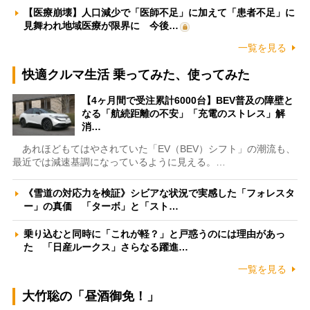
【医療崩壊】人口減少で「医師不足」に加えて「患者不足」に
見舞われ地域医療が限界に 今後…
一覧を見る
快適クルマ生活 乗ってみた、使ってみた
【4ヶ月間で受注累計6000台】BEV普及の障壁と
なる「航続距離の不安」「充電のストレス」解
消…
あれほどもてはやされていた「EV（BEV）シフト」の潮流も、
最近では減速基調になっているように見える。…
《雪道の対応力を検証》シビアな状況で実感した「フォレスタ
ー」の真価 「ターボ」と「スト…
乗り込むと同時に「これが軽？」と戸惑うのには理由があっ
た 「日産ルークス」さらなる躍進…
一覧を見る
大竹聡の「昼酒御免！」