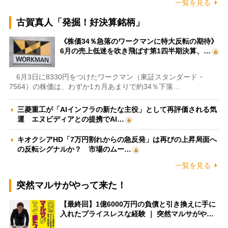
一覧を見る
古賀真人「発掘！好決算銘柄」
《株価34％急落のワークマンに特大反転の期待》
6月の売上低迷を吹き飛ばす第1四半期決算、…
6月3日に8330円をつけたワークマン（東証スタンダード・
7564）の株価は、わずか1カ月あまりで約34％下落…
三菱重工が「AIインフラの新たな主役」として再評価される気
運 エヌビディアとの提携でAI…
キオクシアHD「7万円割れからの急反発」は再びの上昇局面へ
の反転シグナルか？ 市場のムー…
一覧を見る
突然マルサがやって来た！
【最終回】1億6000万円の負債と引き換えに手に
入れたプライスレスな経験 ｜ 突然マルサがや…