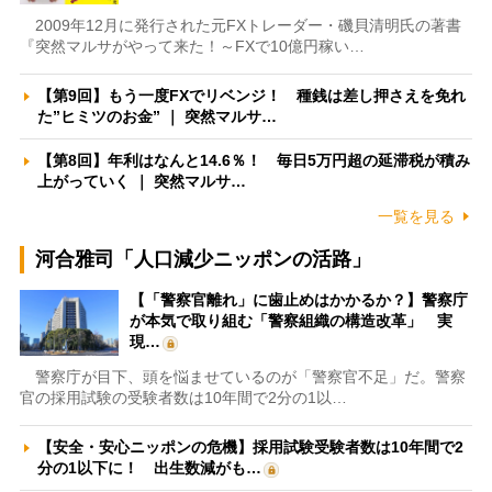
2009年12月に発行された元FXトレーダー・磯貝清明氏の著書
『突然マルサがやって来た！～FXで10億円稼い…
【第9回】もう一度FXでリベンジ！ 種銭は差し押さえを免れ
た”ヒミツのお金” ｜ 突然マルサ…
【第8回】年利はなんと14.6％！ 毎日5万円超の延滞税が積み
上がっていく ｜ 突然マルサ…
一覧を見る
河合雅司「人口減少ニッポンの活路」
【「警察官離れ」に歯止めはかかるか？】警察庁
が本気で取り組む「警察組織の構造改革」 実
現…
警察庁が目下、頭を悩ませているのが「警察官不足」だ。警察
官の採用試験の受験者数は10年間で2分の1以…
【安全・安心ニッポンの危機】採用試験受験者数は10年間で2
分の1以下に！ 出生数減がも…