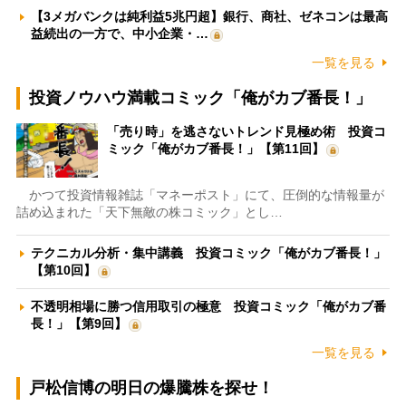
【3メガバンクは純利益5兆円超】銀行、商社、ゼネコンは最高
益続出の一方で、中小企業・…
一覧を見る
投資ノウハウ満載コミック「俺がカブ番長！」
「売り時」を逃さないトレンド見極め術 投資コ
ミック「俺がカブ番長！」【第11回】
かつて投資情報雑誌「マネーポスト」にて、圧倒的な情報量が
詰め込まれた「天下無敵の株コミック」とし…
テクニカル分析・集中講義 投資コミック「俺がカブ番長！」
【第10回】
不透明相場に勝つ信用取引の極意 投資コミック「俺がカブ番
長！」【第9回】
一覧を見る
戸松信博の明日の爆騰株を探せ！