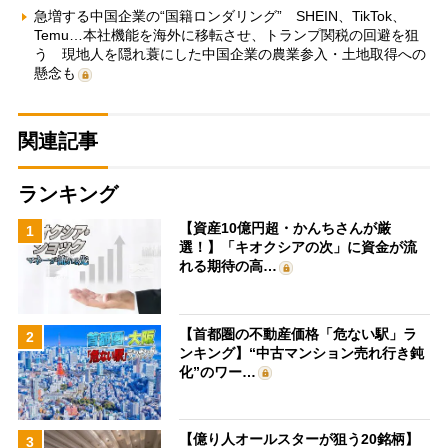
急増する中国企業の“国籍ロンダリング” SHEIN、TikTok、
Temu…本社機能を海外に移転させ、トランプ関税の回避を狙
う 現地人を隠れ蓑にした中国企業の農業参入・土地取得への
懸念も
関連記事
ランキング
【資産10億円超・かんちさんが厳
1
選！】「キオクシアの次」に資金が流
れる期待の高…
【首都圏の不動産価格「危ない駅」ラ
2
ンキング】“中古マンション売れ行き鈍
化”のワー…
【億り人オールスターが狙う20銘柄】
3