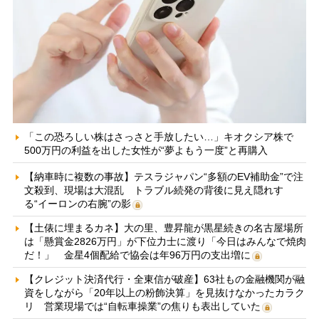
「この恐ろしい株はさっさと手放したい…」キオクシア株で
500万円の利益を出した女性が“夢よもう一度”と再購入
【納車時に複数の事故】テスラジャパン“多額のEV補助金”で注
文殺到、現場は大混乱 トラブル続発の背後に見え隠れす
る“イーロンの右腕”の影
【土俵に埋まるカネ】大の里、豊昇龍が黒星続きの名古屋場所
は「懸賞金2826万円」が下位力士に渡り「今日はみんなで焼肉
だ！」 金星4個配給で協会は年96万円の支出増に
【クレジット決済代行・全東信が破産】63社もの金融機関が融
資をしながら「20年以上の粉飾決算」を見抜けなかったカラク
リ 営業現場では“自転車操業”の焦りも表出していた