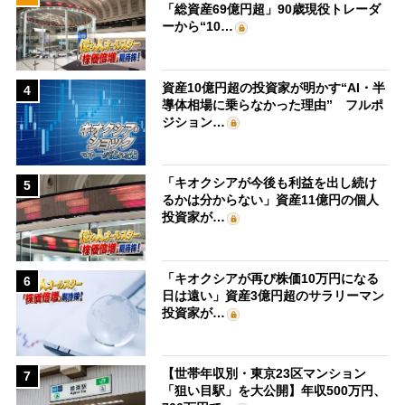
「総資産69億円超」90歳現役トレーダ
ーから“10…
資産10億円超の投資家が明かす“AI・半
4
導体相場に乗らなかった理由” フルポ
ジション…
「キオクシアが今後も利益を出し続け
5
るかは分からない」資産11億円の個人
投資家が…
「キオクシアが再び株価10万円になる
6
日は遠い」資産3億円超のサラリーマン
投資家が…
【世帯年収別・東京23区マンション
7
「狙い目駅」を大公開】年収500万円、