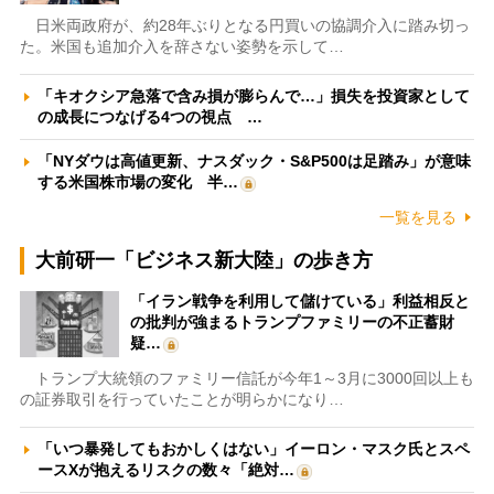
日米両政府が、約28年ぶりとなる円買いの協調介入に踏み切っ
た。米国も追加介入を辞さない姿勢を示して…
「キオクシア急落で含み損が膨らんで…」損失を投資家として
の成長につなげる4つの視点 …
「NYダウは高値更新、ナスダック・S&P500は足踏み」が意味
する米国株市場の変化 半…
一覧を見る
大前研一「ビジネス新大陸」の歩き方
「イラン戦争を利用して儲けている」利益相反と
の批判が強まるトランプファミリーの不正蓄財
疑…
トランプ大統領のファミリー信託が今年1～3月に3000回以上も
の証券取引を行っていたことが明らかになり…
「いつ暴発してもおかしくはない」イーロン・マスク氏とスペ
ースXが抱えるリスクの数々「絶対…