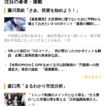
注目の著者・連載
藤川里絵「さあ、投資を始めよう！」
【資産運用】大災害時に慌てないために平時から
備えておきたい3つのポイント「資産の棚卸し…
大規模な災害が起きると、株式市場が大きく動いたり、取引環
境が不安定になったりすることがある。一方…
5年ぶり改訂の「CGコード」、何が変わったのかポイントを解
説 企業に成長投資の具体的な説…
【令和のPKOか】GPIFをめぐる片山財務相の「円資産への投
資拡大」発言の波紋 「国債重視」…
一覧を見る
森口亮「まるわかり市況分析」
「トレンド転換のスイッチになり得る」“介入慣
れ”した市場心理を変える「日米協調為替介入」
…