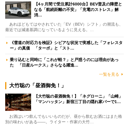
【4ヶ月間で受注累計6000台】BEV普及の障壁と
なる「航続距離の不安」「充電のストレス」解
消…
あれほどもてはやされていた「EV（BEV）シフト」の潮流も、
最近では減速基調になっているように見える。…
《雪道の対応力を検証》シビアな状況で実感した「フォレスタ
ー」の真価 「ターボ」と「スト…
乗り込むと同時に「これが軽？」と戸惑うのには理由があっ
た 「日産ルークス」さらなる躍進…
一覧を見る
大竹聡の「昼酒御免！」
【大竹聡の昼酒御免！】「ネグローニ」「山崎」
「マンハッタン」新宿三丁目の隠れ家バーで1…
お酒はいつ飲んでもいいものだが、昼から飲むお酒にはまた格
別の味わいがある――。ライター・作家の大竹…