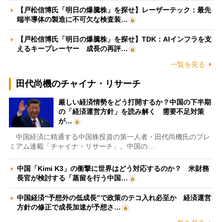
【戸松信博氏「明日の爆騰株」を探せ】レーザーテック：最先
端半導体の製造に不可欠な検査装…
【戸松信博氏「明日の爆騰株」を探せ】TDK：AIインフラを支
えるキープレーヤー 成長の再評…
一覧を見る
田代尚機のチャイナ・リサーチ
厳しい経済情勢をどう打開するか？中国の下半期
の「経済運営方針」を読み解く 需要不足対策
が…
中国経済に精通する中国株投資の第一人者・田代尚機氏のプレ
ミアム連載「チャイナ・リサーチ」。中国の…
中国「Kimi K3」の衝撃に世界はどう対応するのか？ 米財務
長官が検討する「蒸留を行う中国…
中国経済“予想外の低成長”で政策のテコ入れ必至か 経済運営
方針の修正で成長加速が予想さ…