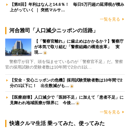
【第8回】年利はなんと14.6％！ 毎日5万円超の延滞税が積み
上がっていく ｜ 突然マルサ…
一覧を見る
河合雅司「人口減少ニッポンの活路」
【「警察官離れ」に歯止めはかかるか？】警察庁
が本気で取り組む「警察組織の構造改革」 実
現…
警察庁が目下、頭を悩ませているのが「警察官不足」だ。警察
官の採用試験の受験者数は10年間で2分の1以…
【安全・安心ニッポンの危機】採用試験受験者数は10年間で2
分の1以下に！ 出生数減がも…
【医療崩壊】人口減少で「医師不足」に加えて「患者不足」に
見舞われ地域医療が限界に 今後…
一覧を見る
快適クルマ生活 乗ってみた、使ってみた