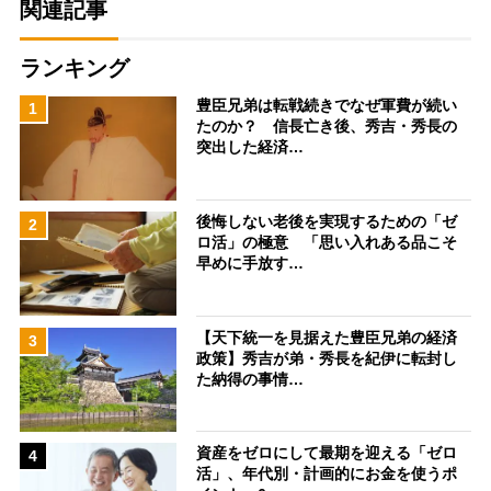
関連記事
ランキング
豊臣兄弟は転戦続きでなぜ軍費が続い
1
たのか？ 信長亡き後、秀吉・秀長の
突出した経済…
後悔しない老後を実現するための「ゼ
2
ロ活」の極意 「思い入れある品こそ
早めに手放す…
【天下統一を見据えた豊臣兄弟の経済
3
政策】秀吉が弟・秀長を紀伊に転封し
た納得の事情…
資産をゼロにして最期を迎える「ゼロ
4
活」、年代別・計画的にお金を使うポ