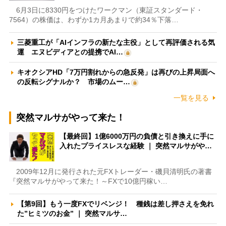
6月3日に8330円をつけたワークマン（東証スタンダード・
7564）の株価は、わずか1カ月あまりで約34％下落…
三菱重工が「AIインフラの新たな主役」として再評価される気
運 エヌビディアとの提携でAI…
キオクシアHD「7万円割れからの急反発」は再びの上昇局面へ
の反転シグナルか？ 市場のムー…
一覧を見る
突然マルサがやって来た！
【最終回】1億6000万円の負債と引き換えに手に
入れたプライスレスな経験 ｜ 突然マルサがや…
2009年12月に発行された元FXトレーダー・磯貝清明氏の著書
『突然マルサがやって来た！～FXで10億円稼い…
【第9回】もう一度FXでリベンジ！ 種銭は差し押さえを免れ
た”ヒミツのお金” ｜ 突然マルサ…