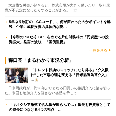
大規模な災害が起きると、株式市場が大きく動いたり、取引環
境が不安定になったりすることがある。一方…
5年ぶり改訂の「CGコード」、何が変わったのかポイントを解
説 企業に成長投資の具体的な説…
【令和のPKOか】GPIFをめぐる片山財務相の「円資産への投
資拡大」発言の波紋 「国債重視」…
一覧を見る
森口亮「まるわかり市況分析」
「トレンド転換のスイッチになり得る」“介入慣
れ”した市場心理を変える「日米協調為替介入」
…
日米両政府が、約28年ぶりとなる円買いの協調介入に踏み切っ
た。米国も追加介入を辞さない姿勢を示して…
「キオクシア急落で含み損が膨らんで…」損失を投資家として
の成長につなげる4つの視点 …