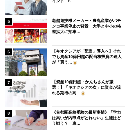
イント 6…
老舗遊技機メーカー・豊丸産業がパチ
5
ンコ事業停止の背景 大手と中小の格
差拡大に拍車…
【キオクシアが「配当」導入へ】それ
6
でも資産10億円超の配当株投資の達人
が「買う…
【資産10億円超・かんちさんが厳
7
選！】「キオクシアの次」に資金が流
れる期待の高…
《首都圏高校受験の最新事情》「学力
8
は高いが内申点がとれない」生徒はど
う戦う？ 東…