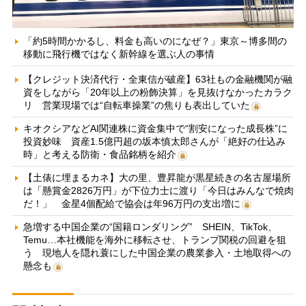
「約5時間かかるし、料金も高いのになぜ？」東京～博多間の
移動に飛行機ではなく新幹線を選ぶ人の事情
【クレジット決済代行・全東信が破産】63社もの金融機関が融
資をしながら「20年以上の粉飾決算」を見抜けなかったカラク
リ 営業現場では“自転車操業”の焦りも表出していた
キオクシアなどAI関連株に資金集中で“割安になった成長株”に
投資妙味 資産1.5億円超の坂本慎太郎さんが「絶好の仕込み
時」と考える防衛・食品銘柄を紹介
【土俵に埋まるカネ】大の里、豊昇龍が黒星続きの名古屋場所
は「懸賞金2826万円」が下位力士に渡り「今日はみんなで焼肉
だ！」 金星4個配給で協会は年96万円の支出増に
急増する中国企業の“国籍ロンダリング” SHEIN、TikTok、
Temu…本社機能を海外に移転させ、トランプ関税の回避を狙
う 現地人を隠れ蓑にした中国企業の農業参入・土地取得への
懸念も