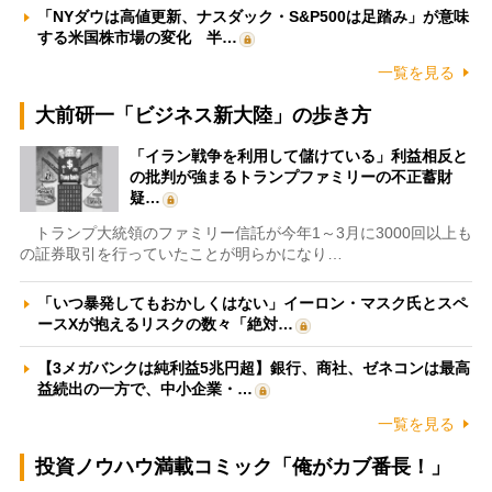
「NYダウは高値更新、ナスダック・S&P500は足踏み」が意味
する米国株市場の変化 半…
一覧を見る
大前研一「ビジネス新大陸」の歩き方
「イラン戦争を利用して儲けている」利益相反と
の批判が強まるトランプファミリーの不正蓄財
疑…
トランプ大統領のファミリー信託が今年1～3月に3000回以上も
の証券取引を行っていたことが明らかになり…
「いつ暴発してもおかしくはない」イーロン・マスク氏とスペ
ースXが抱えるリスクの数々「絶対…
【3メガバンクは純利益5兆円超】銀行、商社、ゼネコンは最高
益続出の一方で、中小企業・…
一覧を見る
投資ノウハウ満載コミック「俺がカブ番長！」