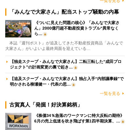
一覧を見る
「みんなで大家さん」配当ストップ騒動の内幕
《ついに見えた問題の核心》「みんなで大家さ
ん」2000億円超不動産投資トラブル“異常なく
ら…
本誌『週刊ポスト』が追及してきた不動産投資商品「みんなで
大家さん」がいよいよ最終局面を迎えている…
【独走スクープ・みんなで大家さん】二転三転した“成田プロ
ジェクト”の計画変更の裏で起き…
【追及スクープ・みんなで大家さん】独占入手“内部議事録”で
明かされる柳瀬健一・代表の思…
一覧を見る
古賀真人「発掘！好決算銘柄」
《株価34％急落のワークマンに特大反転の期待》
6月の売上低迷を吹き飛ばす第1四半期決算、…