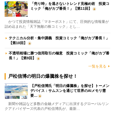
「売り時」を逃さないトレンド見極め術 投資コ
ミック「俺がカブ番長！」【第11回】
かつて投資情報雑誌「マネーポスト」にて、圧倒的な情報量が
詰め込まれた「天下無敵の株コミック」とし…
テクニカル分析・集中講義 投資コミック「俺がカブ番長！」
【第10回】
不透明相場に勝つ信用取引の極意 投資コミック「俺がカブ番
長！」【第9回】
一覧を見る
戸松信博の明日の爆騰株を探せ！
【戸松信博氏「明日の爆騰株」を探せ】トーメン
デバイス：サムスンを通じて世界のAIメモリ需
要…
新聞や雑誌など多数の金融メディアに出演するグローバルリン
クアドバイザーズ代表の戸松信博氏が、最新…