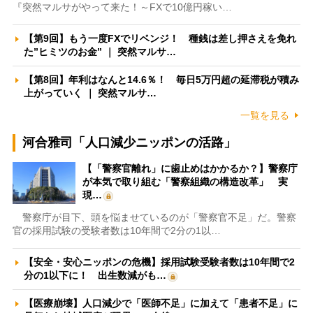
『突然マルサがやって来た！～FXで10億円稼い…
【第9回】もう一度FXでリベンジ！ 種銭は差し押さえを免れ
た”ヒミツのお金” ｜ 突然マルサ…
【第8回】年利はなんと14.6％！ 毎日5万円超の延滞税が積み
上がっていく ｜ 突然マルサ…
一覧を見る
河合雅司「人口減少ニッポンの活路」
【「警察官離れ」に歯止めはかかるか？】警察庁
が本気で取り組む「警察組織の構造改革」 実
現…
警察庁が目下、頭を悩ませているのが「警察官不足」だ。警察
官の採用試験の受験者数は10年間で2分の1以…
【安全・安心ニッポンの危機】採用試験受験者数は10年間で2
分の1以下に！ 出生数減がも…
【医療崩壊】人口減少で「医師不足」に加えて「患者不足」に