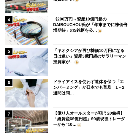
《200万円→資産10億円超の
4
DAIBOUCHOU氏が「年末までに株価倍
増期待」の5銘柄を公…
「キオクシアが再び株価10万円になる
5
日は遠い」資産3億円超のサラリーマン
投資家が…
ドライアイスを使わず遺体を保つ「エ
6
ンバーミング」が日本でも普及 1～2
週間は問…
【億り人オールスターが狙う20銘柄】
7
「総資産69億円超」90歳現役トレーダ
ーから“10…