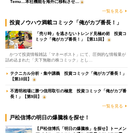
Temu…本社機能を海外に移転させ…
一覧を見る
投資ノウハウ満載コミック「俺がカブ番長！」
「売り時」を逃さないトレンド見極め術 投資コ
ミック「俺がカブ番長！」【第11回】
かつて投資情報雑誌「マネーポスト」にて、圧倒的な情報量が
詰め込まれた「天下無敵の株コミック」とし…
テクニカル分析・集中講義 投資コミック「俺がカブ番長！」
【第10回】
不透明相場に勝つ信用取引の極意 投資コミック「俺がカブ番
長！」【第9回】
一覧を見る
戸松信博の明日の爆騰株を探せ！
【戸松信博氏「明日の爆騰株」を探せ】トーメン