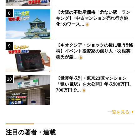
【大阪の不動産価格「危ない駅」ラン
8
キング】“中古マンション売れ行き鈍
化”のワース…
【キオクシア・ショックの後に狙う5銘
9
柄】イベント投資家の億り人・羽根英
樹氏が厳…
【世帯年収別・東京23区マンション
10
「狙い目駅」を大公開】年収500万円、
700万円で…
一覧を見る
注目の著者・連載