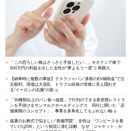
「この恐ろしい株はさっさと手放したい…」キオクシア株で
500万円の利益を出した女性が“夢よもう一度”と再購入
【納車時に複数の事故】テスラジャパン“多額のEV補助金”で注
文殺到、現場は大混乱 トラブル続発の背後に見え隠れす
る“イーロンの右腕”の影
「30種類以上のパン食べ放題」で行列のできる新形態レストラ
ンを手掛けるサンマルクホールディングス 同社に聞いた「店
舗展開のコンセプト」、事業を多角化してもぶれない軸
猛暑のお葬式で悩ましい“喪服問題” 女性は「ワンピースを着
ていけばOK」という俗説に潜む誤解、なぜ「ジャケット」が