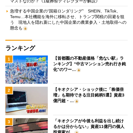
マストなのか？《1級葬祭ディレクターが解説》
急増する中国企業の“国籍ロンダリング” SHEIN、TikTok、
Temu…本社機能を海外に移転させ、トランプ関税の回避を狙
う 現地人を隠れ蓑にした中国企業の農業参入・土地取得への
懸念も
ランキング
【首都圏の不動産価格「危ない駅」ラ
1
ンキング】“中古マンション売れ行き鈍
化”のワー…
【キオクシア・ショック後に「株価倍
2
増」も期待できる注目銘柄5選】資産3
億円超・…
「キオクシアが今後も利益を出し続け
3
るかは分からない」資産11億円の個人
投資家が…