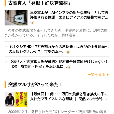
古賀真人「発掘！好決算銘柄」
三菱重工が「AIインフラの新たな主役」として再
評価される気運 エヌビディアとの提携でAIデ…
今年の株式市場を牽引してきたAI・半導体関連株に、調整の動
きが広がっている。そうしたなか、再び注目…
キオクシアHD「7万円割れからの急反発」は再びの上昇局面へ
の反転シグナルか？ 市場のムー…
《億り人・古賀真人氏が厳選》野村総合研究所だけじゃない！
「DX・省力化・円安」を追い風に…
一覧を見る
突然マルサがやって来た！
【最終回】1億6000万円の負債と引き換えに手に
入れたプライスレスな経験 ｜ 突然マルサがや…
2009年12月に発行された元FXトレーダー・磯貝清明氏の著書