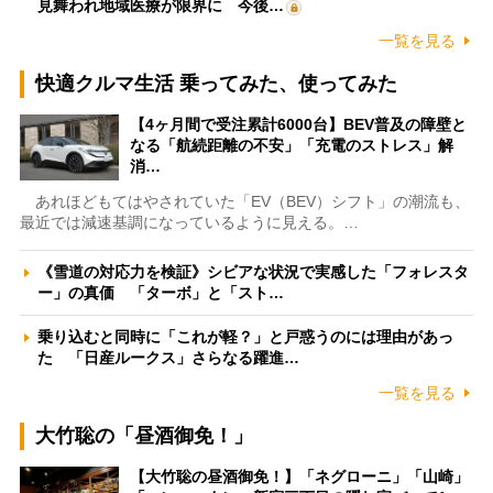
見舞われ地域医療が限界に 今後…
一覧を見る
快適クルマ生活 乗ってみた、使ってみた
【4ヶ月間で受注累計6000台】BEV普及の障壁と
なる「航続距離の不安」「充電のストレス」解
消…
あれほどもてはやされていた「EV（BEV）シフト」の潮流も、
最近では減速基調になっているように見える。…
《雪道の対応力を検証》シビアな状況で実感した「フォレスタ
ー」の真価 「ターボ」と「スト…
乗り込むと同時に「これが軽？」と戸惑うのには理由があっ
た 「日産ルークス」さらなる躍進…
一覧を見る
大竹聡の「昼酒御免！」
【大竹聡の昼酒御免！】「ネグローニ」「山崎」