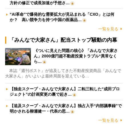
方針の修正で成長加速が予想さ…
“AI革命”で爆発的な需要拡大が見込まれる「CXO」とは何
か？ 高い競争力を持つ中国の医薬品…
一覧を見る
「みんなで大家さん」配当ストップ騒動の内幕
《ついに見えた問題の核心》「みんなで大家さ
ん」2000億円超不動産投資トラブル“異常なく
ら…
本誌『週刊ポスト』が追及してきた不動産投資商品「みんなで
大家さん」がいよいよ最終局面を迎えている…
【独走スクープ・みんなで大家さん】二転三転した“成田プロ
ジェクト”の計画変更の裏で起き…
【追及スクープ・みんなで大家さん】独占入手“内部議事録”で
明かされる柳瀬健一・代表の思…
一覧を見る