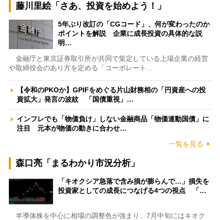
藤川里絵「さあ、投資を始めよう！」
5年ぶり改訂の「CGコード」、何が変わったのか
ポイントを解説 企業に成長投資の具体的な説
明…
金融庁と東京証券取引所が共同で策定している上場企業の経営
や取締役会のあり方を定める「コーポレート…
【令和のPKOか】GPIFをめぐる片山財務相の「円資産への投
資拡大」発言の波紋 「国債重視」…
インフレでも「物価負け」しない金融商品「物価連動国債」に
注目 元本が物価の動きに合わせ…
一覧を見る
森口亮「まるわかり市況分析」
「キオクシア急落で含み損が膨らんで…」損失を
投資家としての成長につなげる4つの視点 「…
半導体株を中心に相場の調整色が強まり、7月中旬にはキオク