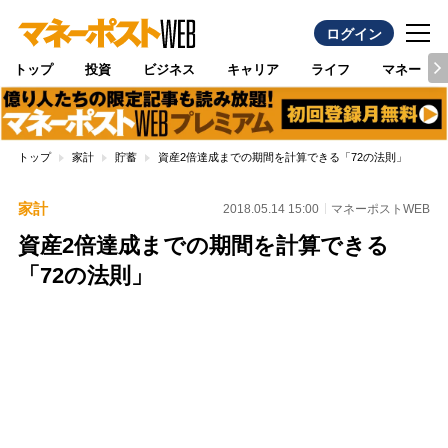
ログイン
トップ
投資
ビジネス
キャリア
ライフ
マネー
トップ
家計
貯蓄
資産2倍達成までの期間を計算できる「72の法則」
家計
2018.05.14 15:00
マネーポストWEB
資産2倍達成までの期間を計算できる
「72の法則」
Loaded
:
100.00%
/
Unmute