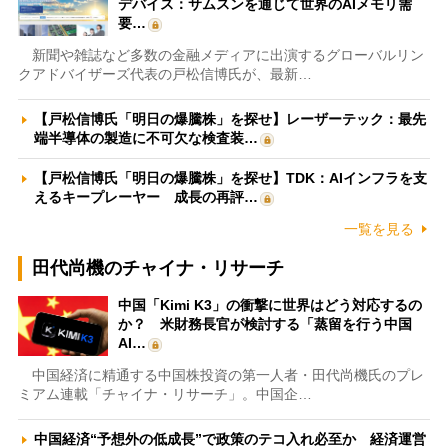
デバイス：サムスンを通じて世界のAIメモリ需
要…
新聞や雑誌など多数の金融メディアに出演するグローバルリン
クアドバイザーズ代表の戸松信博氏が、最新…
【戸松信博氏「明日の爆騰株」を探せ】レーザーテック：最先
端半導体の製造に不可欠な検査装…
【戸松信博氏「明日の爆騰株」を探せ】TDK：AIインフラを支
えるキープレーヤー 成長の再評…
一覧を見る
田代尚機のチャイナ・リサーチ
中国「Kimi K3」の衝撃に世界はどう対応するの
か？ 米財務長官が検討する「蒸留を行う中国
AI…
中国経済に精通する中国株投資の第一人者・田代尚機氏のプレ
ミアム連載「チャイナ・リサーチ」。中国企…
中国経済“予想外の低成長”で政策のテコ入れ必至か 経済運営