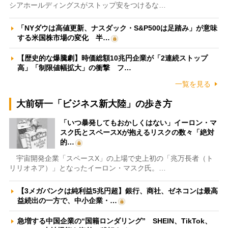
シアホールディングスがストップ安をつけるな…
「NYダウは高値更新、ナスダック・S&P500は足踏み」が意味
する米国株市場の変化 半…
【歴史的な爆騰劇】時価総額10兆円企業が「2連続ストップ
高」「制限値幅拡大」の衝撃 フ…
一覧を見る
大前研一「ビジネス新大陸」の歩き方
「いつ暴発してもおかしくはない」イーロン・マ
スク氏とスペースXが抱えるリスクの数々「絶対
的…
宇宙開発企業「スペースX」の上場で史上初の「兆万長者（ト
リリオネア）」となったイーロン・マスク氏。…
【3メガバンクは純利益5兆円超】銀行、商社、ゼネコンは最高
益続出の一方で、中小企業・…
急増する中国企業の“国籍ロンダリング” SHEIN、TikTok、