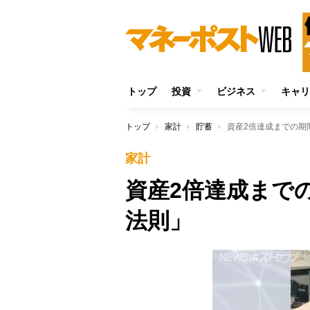
トップ
投資
ビジネス
キャリ
トップ
家計
貯蓄
資産2倍達成までの期
家計
資産2倍達成まで
法則」