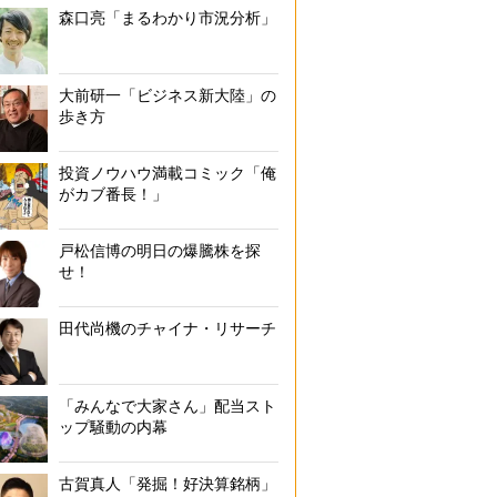
森口亮「まるわかり市況分析」
大前研一「ビジネス新大陸」の
歩き方
投資ノウハウ満載コミック「俺
がカブ番長！」
戸松信博の明日の爆騰株を探
せ！
田代尚機のチャイナ・リサーチ
「みんなで大家さん」配当スト
ップ騒動の内幕
古賀真人「発掘！好決算銘柄」