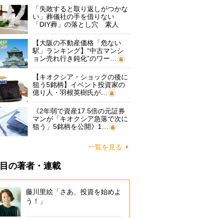
「失敗すると取り返しがつかな
い」葬儀社の手を借りない
「DIY葬」の落とし穴 素人
に…
【大阪の不動産価格「危ない
駅」ランキング】“中古マンシ
ョン売れ行き鈍化”のワー…
【キオクシア・ショックの後に
狙う5銘柄】イベント投資家の
億り人・羽根英樹氏が…
《2年弱で資産17.5倍の元証券
マンが「キオクシア急落で次に
狙う」5銘柄を公開》1…
一覧を見る
目の著者・連載
藤川里絵「さあ、投資を始めよ
う！」