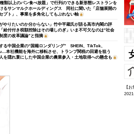
0種類以上のパン食べ放題」で行列のできる新形態レストランを
けるサンマルクホールディングス 同社に聞いた「店舗展開の
セプト」、事業を多角化してもぶれない軸
がやりたいのか分からない」竹中平蔵氏が語る高市内閣の評
「給付付き税額控除はその場しのぎ」いま不可欠なのは“社会
制度の改革議論”と指摘
する中国企業の“国籍ロンダリング” SHEIN、TikTok、
mu…本社機能を海外に移転させ、トランプ関税の回避を狙う
人を隠れ蓑にした中国企業の農業参入・土地取得への懸念も
【お
202