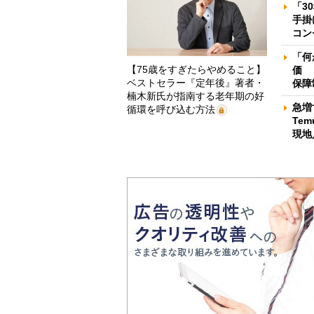
「3
手掛
コン
「何
【75歳をすぎたらやめること】
価 
ベストセラー『定年後』著者・
保障
楠木新氏が指南する老年期の好
急増
循環を呼び込む方法
Te
現地