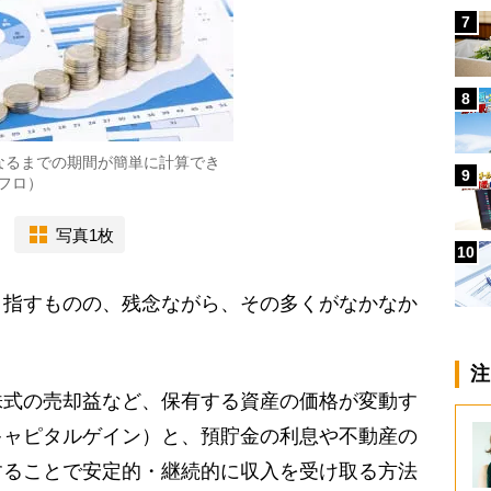
7
8
なるまでの期間が簡単に計算でき
9
フロ）
写真1枚
10
目指すものの、残念ながら、その多くがなかなか
注
式の売却益など、保有する資産の価格が変動す
キャピタルゲイン）と、預貯金の利息や不動産の
することで安定的・継続的に収入を受け取る方法