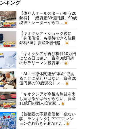
ンキング
【億り人オールスターが狙う20
銘柄】「総資産69億円超」90歳
現役トレーダーから“1…
【キオクシア・ショック後に
「株価倍増」も期待できる注目
銘柄5選】資産3億円超…
「キオクシアが再び株価10万円
になる日は遠い」資産3億円超
のサラリーマン投資家…
「AI・半導体関連が“本命”であ
ることに変わりはない」資産20
億円超の90歳現役トレ…
「キオクシアが今後も利益を出
し続けるかは分からない」資産
11億円の個人投資家…
【首都圏の不動産価格「危ない
駅」ランキング】“中古マンシ
ョン売れ行き鈍化”のワ…