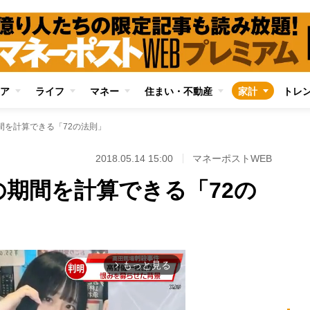
ア
ライフ
マネー
住まい・不動産
家計
トレ
間を計算できる「72の法則」
2018.05.14 15:00
マネーポストWEB
の期間を計算できる「72の
もっと見る
arrow_forward_ios