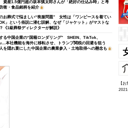
 資産1.5億円超の坂本慎太郎さんが「絶好の仕込み時」と考
防衛・食品銘柄を紹介
のお葬式で悩ましい“喪服問題” 女性は「ワンピースを着てい
OK」という俗説に潜む誤解、なぜ「ジャケット」がマストな
？《1級葬祭ディレクターが解説》
する中国企業の“国籍ロンダリング” SHEIN、TikTok、
mu…本社機能を海外に移転させ、トランプ関税の回避を狙う
人を隠れ蓑にした中国企業の農業参入・土地取得への懸念も
【お
202