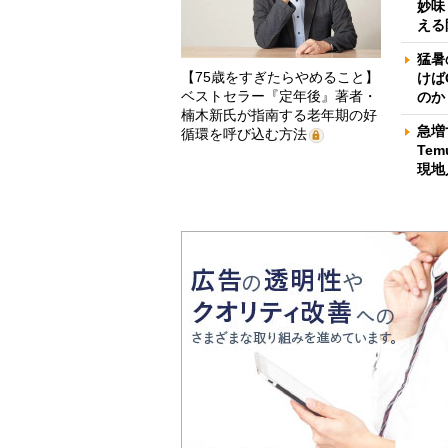
妙味
える
猛暑
【75歳をすぎたらやめること】
けば
ベストセラー『定年後』著者・
のか
楠木新氏が指南する老年期の好
急増
循環を呼び込む方法
Te
現地