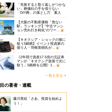
「失敗すると取り返しがつかな
い」葬儀社の手を借りない
「DIY葬」の落とし穴 素人
に…
【大阪の不動産価格「危ない
駅」ランキング】“中古マンシ
ョン売れ行き鈍化”のワー…
【キオクシア・ショックの後に
狙う5銘柄】イベント投資家の
億り人・羽根英樹氏が…
《2年弱で資産17.5倍の元証券
マンが「キオクシア急落で次に
狙う」5銘柄を公開》1…
一覧を見る
目の著者・連載
藤川里絵「さあ、投資を始めよ
う！」