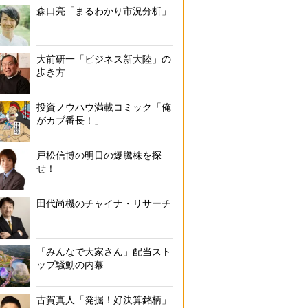
森口亮「まるわかり市況分析」
大前研一「ビジネス新大陸」の
歩き方
投資ノウハウ満載コミック「俺
がカブ番長！」
戸松信博の明日の爆騰株を探
せ！
田代尚機のチャイナ・リサーチ
「みんなで大家さん」配当スト
ップ騒動の内幕
古賀真人「発掘！好決算銘柄」