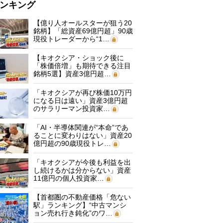
ンキング
【億り人オールスターが狙う20
銘柄】「総資産69億円超」90歳
現役トレーダーから“1…
【キオクシア・ショック後に
「株価倍増」も期待できる注目
銘柄5選】資産3億円超…
「キオクシアが再び株価10万円
になる日は遠い」資産3億円超
のサラリーマン投資家…
「AI・半導体関連が“本命”であ
ることに変わりはない」資産20
億円超の90歳現役トレ…
「キオクシアが今後も利益を出
し続けるかは分からない」資産
11億円の個人投資家…
【首都圏の不動産価格「危ない
駅」ランキング】“中古マンシ
ョン売れ行き鈍化”のワ…