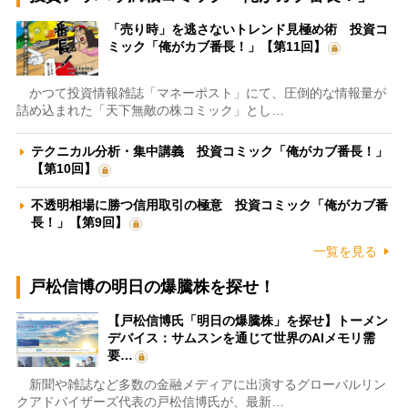
「売り時」を逃さないトレンド見極め術 投資コ
ミック「俺がカブ番長！」【第11回】
かつて投資情報雑誌「マネーポスト」にて、圧倒的な情報量が
詰め込まれた「天下無敵の株コミック」とし…
テクニカル分析・集中講義 投資コミック「俺がカブ番長！」
【第10回】
不透明相場に勝つ信用取引の極意 投資コミック「俺がカブ番
長！」【第9回】
一覧を見る
戸松信博の明日の爆騰株を探せ！
【戸松信博氏「明日の爆騰株」を探せ】トーメン
デバイス：サムスンを通じて世界のAIメモリ需
要…
新聞や雑誌など多数の金融メディアに出演するグローバルリン
クアドバイザーズ代表の戸松信博氏が、最新…