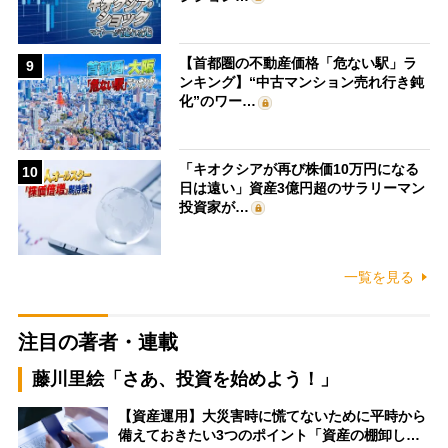
【首都圏の不動産価格「危ない駅」ラ
9
ンキング】“中古マンション売れ行き鈍
化”のワー…
「キオクシアが再び株価10万円になる
10
日は遠い」資産3億円超のサラリーマン
投資家が…
一覧を見る
注目の著者・連載
藤川里絵「さあ、投資を始めよう！」
【資産運用】大災害時に慌てないために平時から
備えておきたい3つのポイント「資産の棚卸し…