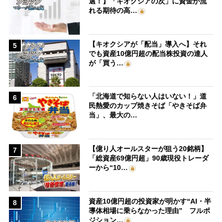
選！】「キオクシアの次」に資金が流
れる期待の高…
【キオクシアが「配当」導入へ】それ
5
でも資産10億円超の配当株投資の達人
が「買う…
「北海道で知らない人はいない！」道
6
民熱愛のカップ焼きそば「やきそば弁
当」、最大の…
【億り人オールスターが狙う20銘柄】
7
「総資産69億円超」90歳現役トレーダ
ーから“10…
資産10億円超の投資家が明かす“AI・半
8
導体相場に乗らなかった理由” フルポ
ジション…