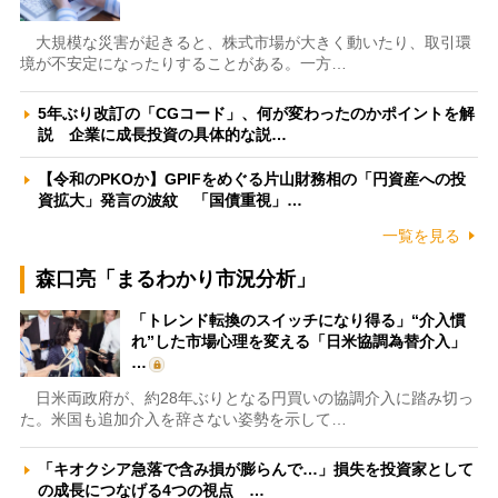
大規模な災害が起きると、株式市場が大きく動いたり、取引環
境が不安定になったりすることがある。一方…
5年ぶり改訂の「CGコード」、何が変わったのかポイントを解
説 企業に成長投資の具体的な説…
【令和のPKOか】GPIFをめぐる片山財務相の「円資産への投
資拡大」発言の波紋 「国債重視」…
一覧を見る
森口亮「まるわかり市況分析」
「トレンド転換のスイッチになり得る」“介入慣
れ”した市場心理を変える「日米協調為替介入」
…
日米両政府が、約28年ぶりとなる円買いの協調介入に踏み切っ
た。米国も追加介入を辞さない姿勢を示して…
「キオクシア急落で含み損が膨らんで…」損失を投資家として
の成長につなげる4つの視点 …