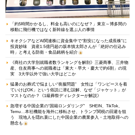
「約5時間かかるし、料金も高いのになぜ？」東京～博多間の
移動に飛行機ではなく新幹線を選ぶ人の事情
キオクシアなどAI関連株に資金集中で“割安になった成長株”に
投資妙味 資産1.5億円超の坂本慎太郎さんが「絶好の仕込み
時」と考える防衛・食品銘柄を紹介
《商社の大学別就職者数ランキングを解剖》三菱商事、三井物
産、住友商事への就職者は「東大・早大・慶大で約6割」の現
実 3大学以外で強い大学はどこか
猛暑のお葬式で悩ましい“喪服問題” 女性は「ワンピースを着
ていけばOK」という俗説に潜む誤解、なぜ「ジャケット」が
マストなのか？《1級葬祭ディレクターが解説》
急増する中国企業の“国籍ロンダリング” SHEIN、TikTok、
Temu…本社機能を海外に移転させ、トランプ関税の回避を狙
う 現地人を隠れ蓑にした中国企業の農業参入・土地取得への
懸念も