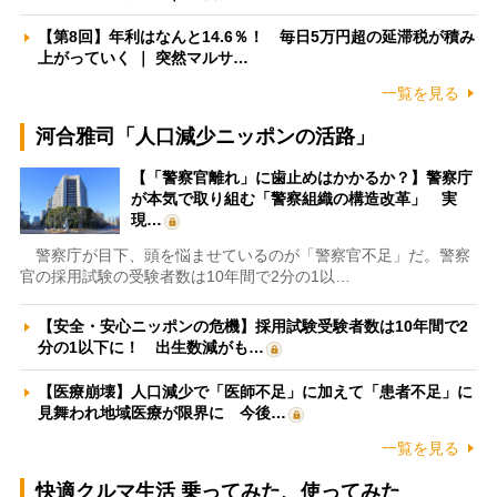
【第8回】年利はなんと14.6％！ 毎日5万円超の延滞税が積み
上がっていく ｜ 突然マルサ…
一覧を見る
河合雅司「人口減少ニッポンの活路」
【「警察官離れ」に歯止めはかかるか？】警察庁
が本気で取り組む「警察組織の構造改革」 実
現…
警察庁が目下、頭を悩ませているのが「警察官不足」だ。警察
官の採用試験の受験者数は10年間で2分の1以…
【安全・安心ニッポンの危機】採用試験受験者数は10年間で2
分の1以下に！ 出生数減がも…
【医療崩壊】人口減少で「医師不足」に加えて「患者不足」に
見舞われ地域医療が限界に 今後…
一覧を見る
快適クルマ生活 乗ってみた、使ってみた