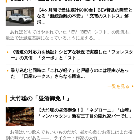
【4ヶ月間で受注累計6000台】BEV普及の障壁と
なる「航続距離の不安」「充電のストレス」解
消…
あれほどもてはやされていた「EV（BEV）シフト」の潮流も、
最近では減速基調になっているように見える。…
《雪道の対応力を検証》シビアな状況で実感した「フォレスタ
ー」の真価 「ターボ」と「スト…
乗り込むと同時に「これが軽？」と戸惑うのには理由があっ
た 「日産ルークス」さらなる躍進…
一覧を見る
大竹聡の「昼酒御免！」
【大竹聡の昼酒御免！】「ネグローニ」「山崎」
「マンハッタン」新宿三丁目の隠れ家バーで1…
お酒はいつ飲んでもいいものだが、昼から飲むお酒にはまた格
別の味わいがある――。ライター・作家の大竹…