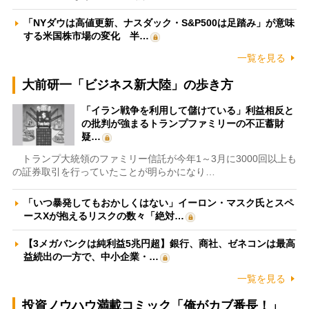
「NYダウは高値更新、ナスダック・S&P500は足踏み」が意味
する米国株市場の変化 半…
一覧を見る
大前研一「ビジネス新大陸」の歩き方
「イラン戦争を利用して儲けている」利益相反と
の批判が強まるトランプファミリーの不正蓄財
疑…
トランプ大統領のファミリー信託が今年1～3月に3000回以上も
の証券取引を行っていたことが明らかになり…
「いつ暴発してもおかしくはない」イーロン・マスク氏とスペ
ースXが抱えるリスクの数々「絶対…
【3メガバンクは純利益5兆円超】銀行、商社、ゼネコンは最高
益続出の一方で、中小企業・…
一覧を見る
投資ノウハウ満載コミック「俺がカブ番長！」