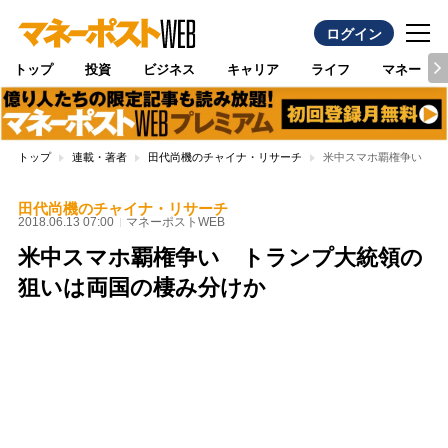
ログイン
トップ
投資
ビジネス
キャリア
ライフ
マネー
トップ
連載・著者
田代尚機のチャイナ・リサーチ
米中スマホ覇権争い ト
田代尚機のチャイナ・リサーチ
2018.06.13 07:00
マネーポストWEB
米中スマホ覇権争い トランプ大統領の
狙いは両国の棲み分けか
Loaded
:
100.00%
/
Unmute