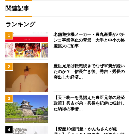
関連記事
ランキング
老舗遊技機メーカー・豊丸産業がパチ
1
ンコ事業停止の背景 大手と中小の格
差拡大に拍車…
豊臣兄弟は転戦続きでなぜ軍費が続い
2
たのか？ 信長亡き後、秀吉・秀長の
突出した経済…
【天下統一を見据えた豊臣兄弟の経済
3
政策】秀吉が弟・秀長を紀伊に転封し
た納得の事情…
【資産10億円超・かんちさんが厳
4