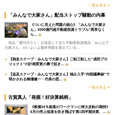
一覧を見る
「みんなで大家さん」配当ストップ騒動の内幕
《ついに見えた問題の核心》「みんなで大家さ
ん」2000億円超不動産投資トラブル“異常なく
ら…
本誌『週刊ポスト』が追及してきた不動産投資商品「みんなで
大家さん」がいよいよ最終局面を迎えている…
【独走スクープ・みんなで大家さん】二転三転した“成田プロ
ジェクト”の計画変更の裏で起き…
【追及スクープ・みんなで大家さん】独占入手“内部議事録”で
明かされる柳瀬健一・代表の思…
一覧を見る
古賀真人「発掘！好決算銘柄」
《株価34％急落のワークマンに特大反転の期待》
6月の売上低迷を吹き飛ばす第1四半期決算、…