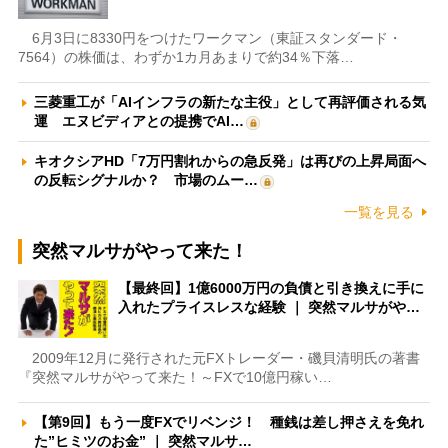
6月3日に8330円をつけたワークマン（東証スタンダード・
7564）の株価は、わずか1カ月あまりで約34％下落…
三菱重工が「AIインフラの新たな主役」として再評価される気
運 エヌビディアとの提携でAI…
キオクシアHD「7万円割れからの急反発」は再びの上昇局面へ
の反転シグナルか？ 市場のムー…
一覧を見る
突然マルサがやって来た！
【最終回】1億6000万円の負債と引き換えに手に
入れたプライスレスな経験 ｜ 突然マルサがや…
2009年12月に発行された元FXトレーダー・磯貝清明氏の著書
『突然マルサがやって来た！～FXで10億円稼い…
【第9回】もう一度FXでリベンジ！ 種銭は差し押さえを免れ
た”ヒミツのお金” ｜ 突然マルサ…