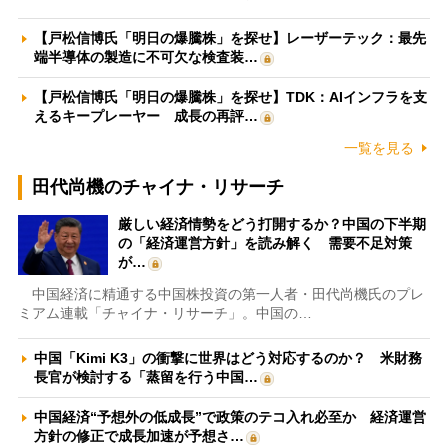
【戸松信博氏「明日の爆騰株」を探せ】レーザーテック：最先
端半導体の製造に不可欠な検査装…
【戸松信博氏「明日の爆騰株」を探せ】TDK：AIインフラを支
えるキープレーヤー 成長の再評…
一覧を見る
田代尚機のチャイナ・リサーチ
厳しい経済情勢をどう打開するか？中国の下半期
の「経済運営方針」を読み解く 需要不足対策
が…
中国経済に精通する中国株投資の第一人者・田代尚機氏のプレ
ミアム連載「チャイナ・リサーチ」。中国の…
中国「Kimi K3」の衝撃に世界はどう対応するのか？ 米財務
長官が検討する「蒸留を行う中国…
中国経済“予想外の低成長”で政策のテコ入れ必至か 経済運営
方針の修正で成長加速が予想さ…