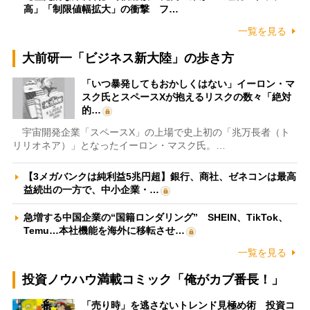
高」「制限値幅拡大」の衝撃 フ…
一覧を見る
大前研一「ビジネス新大陸」の歩き方
「いつ暴発してもおかしくはない」イーロン・マ
スク氏とスペースXが抱えるリスクの数々「絶対
的…
宇宙開発企業「スペースX」の上場で史上初の「兆万長者（ト
リリオネア）」となったイーロン・マスク氏。…
【3メガバンクは純利益5兆円超】銀行、商社、ゼネコンは最高
益続出の一方で、中小企業・…
急増する中国企業の“国籍ロンダリング” SHEIN、TikTok、
Temu…本社機能を海外に移転させ…
一覧を見る
投資ノウハウ満載コミック「俺がカブ番長！」
「売り時」を逃さないトレンド見極め術 投資コ