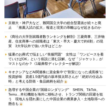
京都大・神戸大など、難関国立大学の総合型選抜が続々と廃
止 「推薦入試の拡大」報道と現実の乖離はなぜ起きるのか
《商社の大学別就職者数ランキングを解剖》三菱商事、三井物
産、住友商事への就職者は「東大・早大・慶大で約6割」の現
実 3大学以外で強い大学はどこか
猛暑のお葬式で悩ましい“喪服問題” 女性は「ワンピースを着
ていけばOK」という俗説に潜む誤解、なぜ「ジャケット」が
マストなのか？《1級葬祭ディレクターが解説》
キオクシアなどAI関連株に資金集中で“割安になった成長株”に
投資妙味 資産1.5億円超の坂本慎太郎さんが「絶好の仕込み
時」と考える防衛・食品銘柄を紹介
急増する中国企業の“国籍ロンダリング” SHEIN、TikTok、
Temu…本社機能を海外に移転させ、トランプ関税の回避を狙
う 現地人を隠れ蓑にした中国企業の農業参入・土地取得への
懸念も