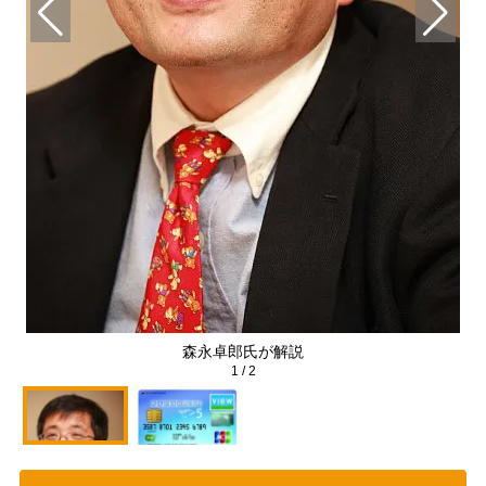
森永卓郎氏が解説
1
/
2