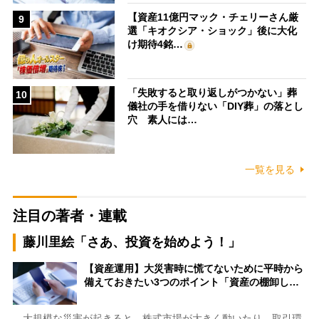
【資産11億円マック・チェリーさん厳
9
選「キオクシア・ショック」後に大化
け期待4銘…
「失敗すると取り返しがつかない」葬
10
儀社の手を借りない「DIY葬」の落とし
穴 素人には…
一覧を見る
注目の著者・連載
藤川里絵「さあ、投資を始めよう！」
【資産運用】大災害時に慌てないために平時から
備えておきたい3つのポイント「資産の棚卸し…
大規模な災害が起きると、株式市場が大きく動いたり、取引環