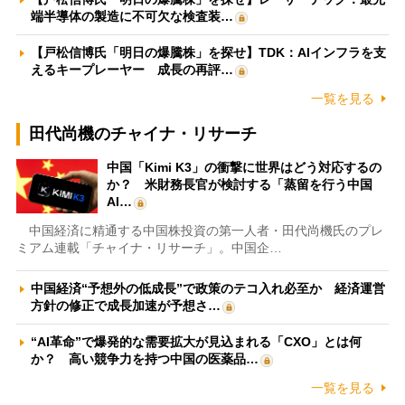
端半導体の製造に不可欠な検査装…
【戸松信博氏「明日の爆騰株」を探せ】TDK：AIインフラを支
えるキープレーヤー 成長の再評…
一覧を見る
田代尚機のチャイナ・リサーチ
中国「Kimi K3」の衝撃に世界はどう対応するの
か？ 米財務長官が検討する「蒸留を行う中国
AI…
中国経済に精通する中国株投資の第一人者・田代尚機氏のプレ
ミアム連載「チャイナ・リサーチ」。中国企…
中国経済“予想外の低成長”で政策のテコ入れ必至か 経済運営
方針の修正で成長加速が予想さ…
“AI革命”で爆発的な需要拡大が見込まれる「CXO」とは何
か？ 高い競争力を持つ中国の医薬品…
一覧を見る