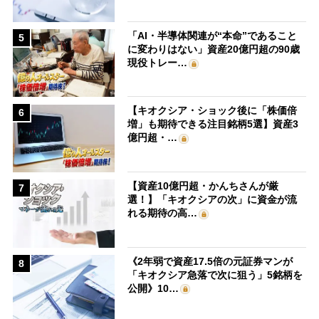
「AI・半導体関連が“本命”であること
5
に変わりはない」資産20億円超の90歳
現役トレー…
【キオクシア・ショック後に「株価倍
6
増」も期待できる注目銘柄5選】資産3
億円超・…
【資産10億円超・かんちさんが厳
7
選！】「キオクシアの次」に資金が流
れる期待の高…
《2年弱で資産17.5倍の元証券マンが
8
「キオクシア急落で次に狙う」5銘柄を
公開》10…