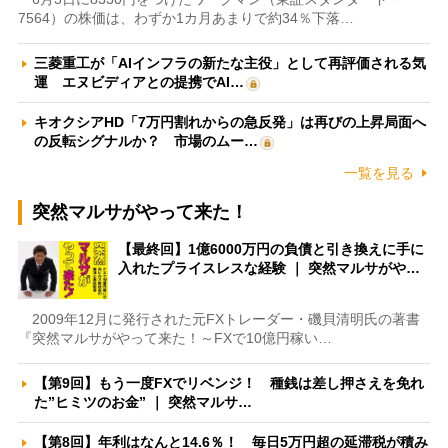
7564）の株価は、わずか1カ月あまりで約34％下落…
三菱重工が「AIインフラの新たな主役」として再評価される気
運 エヌビディアとの提携でAI…
キオクシアHD「7万円割れからの急反発」は再びの上昇局面へ
の反転シグナルか？ 市場のムー…
一覧を見る
突然マルサがやって来た！
【最終回】1億6000万円の負債と引き換えに手に
入れたプライスレスな経験 ｜ 突然マルサがや…
2009年12月に発行された元FXトレーダー・磯貝清明氏の著書
『突然マルサがやって来た！～FXで10億円稼い…
【第9回】もう一度FXでリベンジ！ 種銭は差し押さえを免れ
た”ヒミツのお金” ｜ 突然マルサ…
【第8回】年利はなんと14.6％！ 毎日5万円超の延滞税が積み