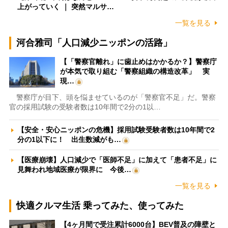
上がっていく ｜ 突然マルサ…
一覧を見る
河合雅司「人口減少ニッポンの活路」
【「警察官離れ」に歯止めはかかるか？】警察庁
が本気で取り組む「警察組織の構造改革」 実
現…
警察庁が目下、頭を悩ませているのが「警察官不足」だ。警察
官の採用試験の受験者数は10年間で2分の1以…
【安全・安心ニッポンの危機】採用試験受験者数は10年間で2
分の1以下に！ 出生数減がも…
【医療崩壊】人口減少で「医師不足」に加えて「患者不足」に
見舞われ地域医療が限界に 今後…
一覧を見る
快適クルマ生活 乗ってみた、使ってみた
【4ヶ月間で受注累計6000台】BEV普及の障壁と