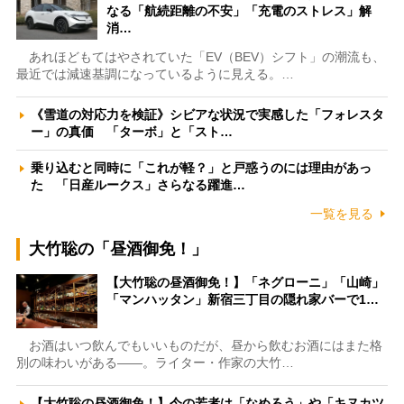
なる「航続距離の不安」「充電のストレス」解
消…
あれほどもてはやされていた「EV（BEV）シフト」の潮流も、
最近では減速基調になっているように見える。…
《雪道の対応力を検証》シビアな状況で実感した「フォレスタ
ー」の真価 「ターボ」と「スト…
乗り込むと同時に「これが軽？」と戸惑うのには理由があっ
た 「日産ルークス」さらなる躍進…
一覧を見る
大竹聡の「昼酒御免！」
【大竹聡の昼酒御免！】「ネグローニ」「山崎」
「マンハッタン」新宿三丁目の隠れ家バーで1…
お酒はいつ飲んでもいいものだが、昼から飲むお酒にはまた格
別の味わいがある――。ライター・作家の大竹…
【大竹聡の昼酒御免！】今の若者は「なめろう」や「キヌカツ