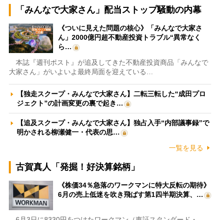
「みんなで大家さん」配当ストップ騒動の内幕
《ついに見えた問題の核心》「みんなで大家さ
ん」2000億円超不動産投資トラブル“異常なく
ら…
本誌『週刊ポスト』が追及してきた不動産投資商品「みんなで
大家さん」がいよいよ最終局面を迎えている…
【独走スクープ・みんなで大家さん】二転三転した“成田プロ
ジェクト”の計画変更の裏で起き…
【追及スクープ・みんなで大家さん】独占入手“内部議事録”で
明かされる柳瀬健一・代表の思…
一覧を見る
古賀真人「発掘！好決算銘柄」
《株価34％急落のワークマンに特大反転の期待》
6月の売上低迷を吹き飛ばす第1四半期決算、…
6月3日に8330円をつけたワークマン（東証スタンダード・