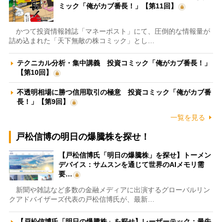
ミック「俺がカブ番長！」【第11回】
かつて投資情報雑誌「マネーポスト」にて、圧倒的な情報量が
詰め込まれた「天下無敵の株コミック」とし…
テクニカル分析・集中講義 投資コミック「俺がカブ番長！」
【第10回】
不透明相場に勝つ信用取引の極意 投資コミック「俺がカブ番
長！」【第9回】
一覧を見る
戸松信博の明日の爆騰株を探せ！
【戸松信博氏「明日の爆騰株」を探せ】トーメン
デバイス：サムスンを通じて世界のAIメモリ需
要…
新聞や雑誌など多数の金融メディアに出演するグローバルリン
クアドバイザーズ代表の戸松信博氏が、最新…
【戸松信博氏「明日の爆騰株」を探せ】レーザーテック：最先