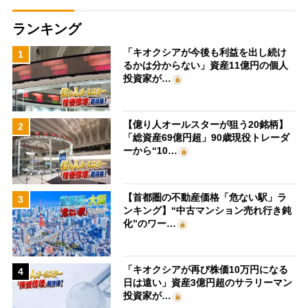
ランキング
「キオクシアが今後も利益を出し続け
1
るかは分からない」資産11億円の個人
投資家が…
【億り人オールスターが狙う20銘柄】
2
「総資産69億円超」90歳現役トレーダ
ーから“10…
【首都圏の不動産価格「危ない駅」ラ
3
ンキング】“中古マンション売れ行き鈍
化”のワー…
「キオクシアが再び株価10万円になる
4
日は遠い」資産3億円超のサラリーマン
投資家が…