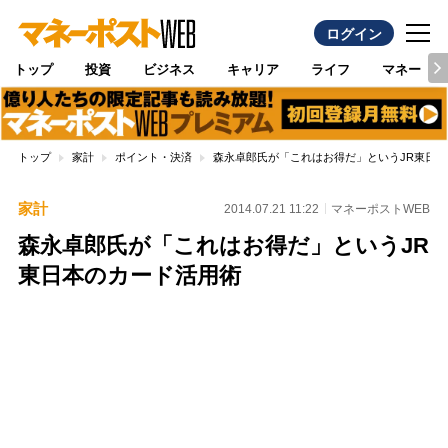
ログイン
トップ
投資
ビジネス
キャリア
ライフ
マネー
トップ
家計
ポイント・決済
森永卓郎氏が「これはお得だ」というJR東日
家計
2014.07.21 11:22
マネーポストWEB
森永卓郎氏が「これはお得だ」というJR
東日本のカード活用術
Loaded
:
100.00%
/
Unmute