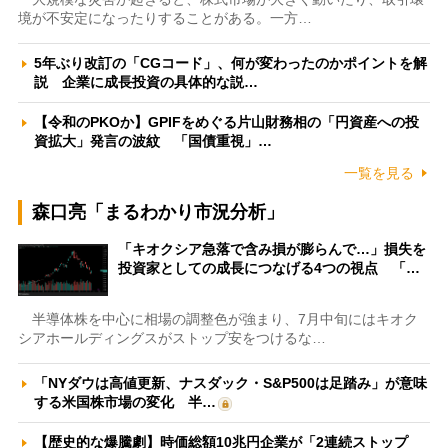
境が不安定になったりすることがある。一方…
5年ぶり改訂の「CGコード」、何が変わったのかポイントを解
説 企業に成長投資の具体的な説…
【令和のPKOか】GPIFをめぐる片山財務相の「円資産への投
資拡大」発言の波紋 「国債重視」…
一覧を見る
森口亮「まるわかり市況分析」
「キオクシア急落で含み損が膨らんで…」損失を
投資家としての成長につなげる4つの視点 「…
半導体株を中心に相場の調整色が強まり、7月中旬にはキオク
シアホールディングスがストップ安をつけるな…
「NYダウは高値更新、ナスダック・S&P500は足踏み」が意味
する米国株市場の変化 半…
【歴史的な爆騰劇】時価総額10兆円企業が「2連続ストップ