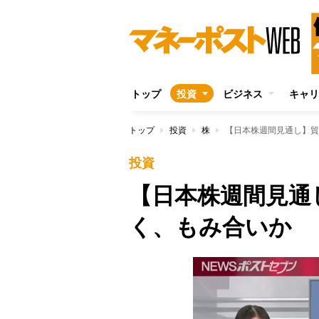
トップ
投資
ビジネス
キャリ
トップ
投資
株
【日本株週間見通し】貿
投資
【日本株週間見通
く、もみ合いか