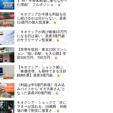
す“AI・半導体相場に乗らなかっ
た理由” フルポジショ…
「キオクシアが今後も利益を出
し続けるかは分からない」資産
11億円の個人投資家…
「キオクシアが再び株価10万円
になる日は遠い」資産3億円超
のサラリーマン投資家…
【世帯年収別・東京23区マンシ
ョン「狙い目駅」を大公開】年
収500万円、700万円…
【キオクシア・ショック後に
「株価倍増」も期待できる注目
銘柄5選】資産3億円超…
《利益は年5億円前後》住み込
みバイトから“ギガ大家さん”と
なった資産200億円税…
キオクシア・ショックで「次に
マネーが流れる」16銘柄 AI相
場の裏で割安に放置さ…