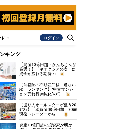
ンド
ログイン
ンキング
【資産10億円超・かんちさんが
厳選！】「キオクシアの次」に
資金が流れる期待の…
【首都圏の不動産価格「危ない
駅」ランキング】“中古マンシ
ョン売れ行き鈍化”のワ…
【億り人オールスターが狙う20
銘柄】「総資産69億円超」90歳
現役トレーダーから“1…
資産10億円超の投資家が明か