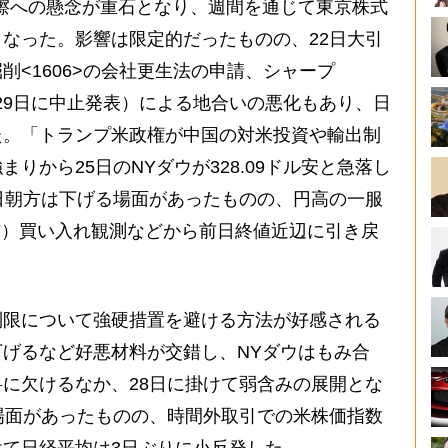
擦への懸念が重石となり、週間を通じて東京株式
なった。影響は限定的だったものの、22日大引
削<1606>の会社更生法の申請、シャープ
後29日に中止発表）による地合いの悪化もあり、日
た。「トランプ米政権が中国の対米投資や輸出制
りから25日のNYダウが328.09ドル安と急落し
日朝方は下げる場面があったものの、円高の一服
F）買い入れ観測などから前日終値近辺に引き戻
限について強硬措置を避ける方法が好感される
げるなど好悪材料が交錯し、NYダウはもみ合
に欠けるなか、28日に掛けて弱含みの展開とな
場面があったものの、時間外取引での米株価指数