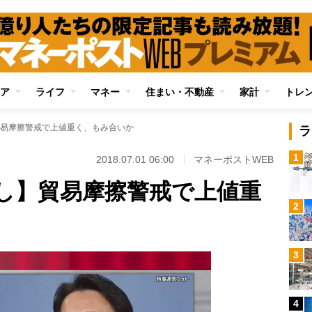
ア
ライフ
マネー
住まい・不動産
家計
トレ
易摩擦警戒で上値重く、もみ合いか
ラ
1
2018.07.01 06:00
マネーポストWEB
し】貿易摩擦警戒で上値重
2
3
4