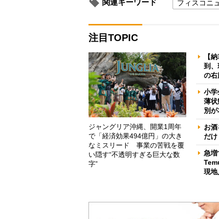
関連キーワード
フィスコニ
注目TOPIC
【納
到、
の右
小学
薄状
別が
ジャングリア沖縄、開業1周年
お酒
で「経済効果494億円」の大き
だけ
なミスリード 事業の苦戦を覆
急増
い隠す“不透明すぎる巨大な数
Te
字”
現地