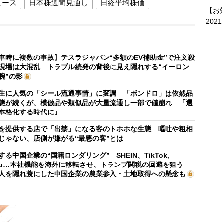
ュース
日本株週間見通し
日経平均株価
【お
202
車時に複数の事故】テスラジャパン“多額のEV補助金”で注文殺
現場は大混乱 トラブル続発の背後に見え隠れする“イーロン
腕”の影
生に人気の「シール流通事情」に変調 「ボンドロ」は依然品
態が続くが、模倣品や類似品が大量流通し一部で値崩れ 「選
本格化する時代に」
を提供する店で「出禁」になる客のトホホな生態 嘔吐や粗相
じゃない、店側が嫌がる“最悪の客”とは
する中国企業の“国籍ロンダリング” SHEIN、TikTok、
mu…本社機能を海外に移転させ、トランプ関税の回避を狙う
人を隠れ蓑にした中国企業の農業参入・土地取得への懸念も