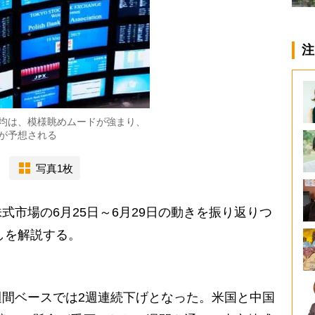
注
均は、模様眺めムードが強まり、
が予想される
写真1枚
市場の6月25日～6月29日の動きを振り返りつ
しを解説する。
間ベースでは2週連続下げとなった。米国と中国