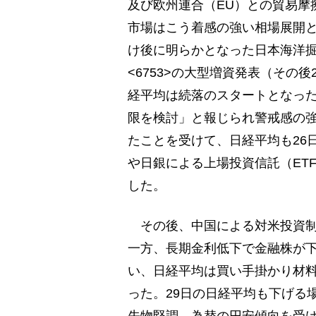
及び欧州連合（EU）との貿易摩
市場はこう着感の強い相場展開と
け後に明らかとなった日本海洋掘
<6753>の大型増資発表（その
経平均は続落のスタートとなっ
限を検討」と報じられ警戒感の強ま
たことを受けて、日経平均も26
や日銀による上場投資信託（ET
した。
その後、中国による対米投資制
一方、長期金利低下で金融株が下
い、日経平均は買い手掛かり材料
った。29日の日経平均も下げる