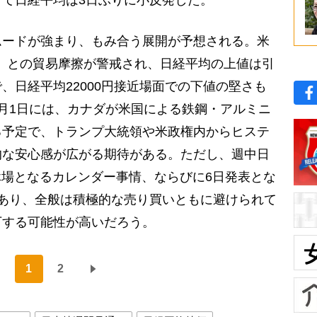
て日経平均は3日ぶりに小反発した。
ードが強まり、もみ合う展開が予想される。米
）との貿易摩擦が警戒され、日経平均の上値は引
、日経平均22000円接近場面での下値の堅さも
月1日には、カナダが米国による鉄鋼・アルミニ
る予定で、トランプ大統領や米政権内からヒステ
的な安心感が広がる期待がある。ただし、週中日
休場となるカレンダー事情、ならびに6日発表とな
あり、全般は積極的な売り買いともに避けられて
下する可能性が高いだろう。
1
2