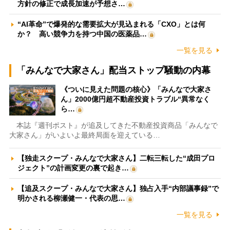
方針の修正で成長加速が予想さ…
“AI革命”で爆発的な需要拡大が見込まれる「CXO」とは何
か？ 高い競争力を持つ中国の医薬品…
一覧を見る
「みんなで大家さん」配当ストップ騒動の内幕
《ついに見えた問題の核心》「みんなで大家さ
ん」2000億円超不動産投資トラブル“異常なく
ら…
本誌『週刊ポスト』が追及してきた不動産投資商品「みんなで
大家さん」がいよいよ最終局面を迎えている…
【独走スクープ・みんなで大家さん】二転三転した“成田プロ
ジェクト”の計画変更の裏で起き…
【追及スクープ・みんなで大家さん】独占入手“内部議事録”で
明かされる柳瀬健一・代表の思…
一覧を見る