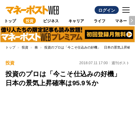
ログイン
トップ
投資
ビジネス
キャリア
ライフ
マネー
トップ
投資
株
投資のプロは「今こそ仕込みの好機」 日本の景気上昇確率は9
投資
2018.07.11 17:00
週刊ポスト
投資のプロは「今こそ仕込みの好機」
日本の景気上昇確率は95.9％か
Loaded
:
100.00%
/
Unmute