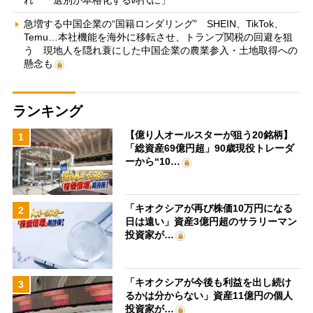
急増する中国企業の“国籍ロンダリング” SHEIN、TikTok、
Temu…本社機能を海外に移転させ、トランプ関税の回避を狙
う 現地人を隠れ蓑にした中国企業の農業参入・土地取得への
懸念も
ランキング
【億り人オールスターが狙う20銘柄】
1
「総資産69億円超」90歳現役トレーダ
ーから“10…
「キオクシアが再び株価10万円になる
2
日は遠い」資産3億円超のサラリーマン
投資家が…
「キオクシアが今後も利益を出し続け
3
るかは分からない」資産11億円の個人
投資家が…