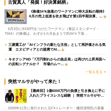
古賀真人「発掘！好決算銘柄」
《株価34％急落のワークマンに特大反転の期待》
6月の売上低迷を吹き飛ばす第1四半期決算、…
6月3日に8330円をつけたワークマン（東証スタンダード・
7564）の株価は、わずか1カ月あまりで約34％下落…
三菱重工が「AIインフラの新たな主役」として再評価される気
運 エヌビディアとの提携でAI…
キオクシアHD「7万円割れからの急反発」は再びの上昇局面へ
の反転シグナルか？ 市場のムー…
一覧を見る
突然マルサがやって来た！
【最終回】1億6000万円の負債と引き換えに手に
入れたプライスレスな経験 ｜ 突然マルサがや…
2009年12月に発行された元FXトレーダー・磯貝清明氏の著書