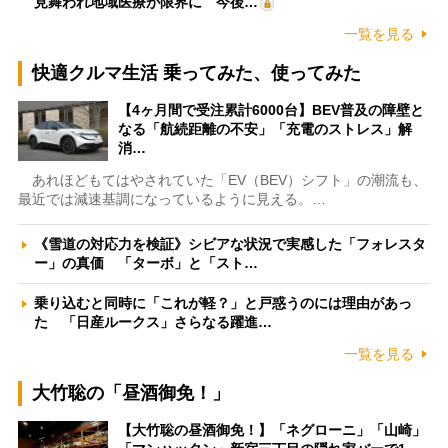
見舞われ地域医療が限界に 今後…
一覧を見る
快適クルマ生活 乗ってみた、使ってみた
【4ヶ月間で受注累計6000台】BEV普及の障壁と
なる「航続距離の不安」「充電のストレス」解
消…
あれほどもてはやされていた「EV（BEV）シフト」の潮流も、
最近では減速基調になっているように見える。…
《雪道の対応力を検証》シビアな状況で実感した「フォレスタ
ー」の真価 「ターボ」と「スト…
乗り込むと同時に「これが軽？」と戸惑うのには理由があっ
た 「日産ルークス」さらなる躍進…
一覧を見る
大竹聡の「昼酒御免！」
【大竹聡の昼酒御免！】「ネグローニ」「山崎」