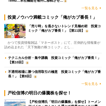
Temu…本社機能を海外に移転させ…
一覧を見る
投資ノウハウ満載コミック「俺がカブ番長！」
「売り時」を逃さないトレンド見極め術 投資コ
ミック「俺がカブ番長！」【第11回】
かつて投資情報雑誌「マネーポスト」にて、圧倒的な情報量が
詰め込まれた「天下無敵の株コミック」とし…
テクニカル分析・集中講義 投資コミック「俺がカブ番長！」
【第10回】
不透明相場に勝つ信用取引の極意 投資コミック「俺がカブ番
長！」【第9回】
一覧を見る
戸松信博の明日の爆騰株を探せ！
【戸松信博氏「明日の爆騰株」を探せ】トーメン