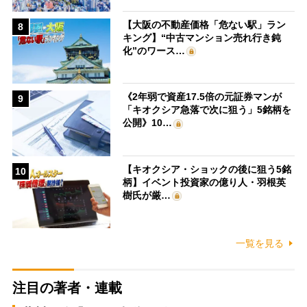
【大阪の不動産価格「危ない駅」ラン
8
キング】“中古マンション売れ行き鈍
化”のワース…
《2年弱で資産17.5倍の元証券マンが
9
「キオクシア急落で次に狙う」5銘柄を
公開》10…
【キオクシア・ショックの後に狙う5銘
10
柄】イベント投資家の億り人・羽根英
樹氏が厳…
一覧を見る
注目の著者・連載