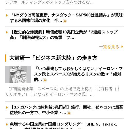
シアホールディングスがストップ安をつけるな…
「NYダウは高値更新、ナスダック・S&P500は足踏み」が意味
する米国株市場の変化 半…
【歴史的な爆騰劇】時価総額10兆円企業が「2連続ストップ
高」「制限値幅拡大」の衝撃 フ…
一覧を見る
大前研一「ビジネス新大陸」の歩き方
「いつ暴発してもおかしくはない」イーロン・マ
スク氏とスペースXが抱えるリスクの数々「絶対
的…
宇宙開発企業「スペースX」の上場で史上初の「兆万長者（ト
リリオネア）」となったイーロン・マスク氏。…
【3メガバンクは純利益5兆円超】銀行、商社、ゼネコンは最高
益続出の一方で、中小企業・…
急増する中国企業の“国籍ロンダリング” SHEIN、TikTok、