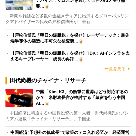
デバイス：サムスンを通じて世界のAIメモリ需
要…
新聞や雑誌など多数の金融メディアに出演するグローバルリン
クアドバイザーズ代表の戸松信博氏が、最新…
【戸松信博氏「明日の爆騰株」を探せ】レーザーテック：最先
端半導体の製造に不可欠な検査装…
【戸松信博氏「明日の爆騰株」を探せ】TDK：AIインフラを支
えるキープレーヤー 成長の再評…
一覧を見る
田代尚機のチャイナ・リサーチ
中国「Kimi K3」の衝撃に世界はどう対応するの
か？ 米財務長官が検討する「蒸留を行う中国
AI…
中国経済に精通する中国株投資の第一人者・田代尚機氏のプレ
ミアム連載「チャイナ・リサーチ」。中国企…
中国経済“予想外の低成長”で政策のテコ入れ必至か 経済運営