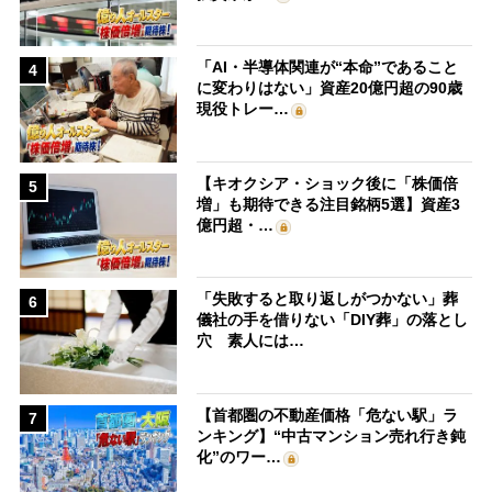
「AI・半導体関連が“本命”であること
4
に変わりはない」資産20億円超の90歳
現役トレー…
【キオクシア・ショック後に「株価倍
5
増」も期待できる注目銘柄5選】資産3
億円超・…
「失敗すると取り返しがつかない」葬
6
儀社の手を借りない「DIY葬」の落とし
穴 素人には…
【首都圏の不動産価格「危ない駅」ラ
7
ンキング】“中古マンション売れ行き鈍
化”のワー…