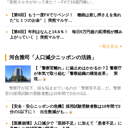
『突然マルサがやって来た！～FXで10億円稼い…
【第9回】もう一度FXでリベンジ！ 種銭は差し押さえを免れ
た”ヒミツのお金” ｜ 突然マルサ…
【第8回】年利はなんと14.6％！ 毎日5万円超の延滞税が積み
上がっていく ｜ 突然マルサ…
一覧を見る
河合雅司「人口減少ニッポンの活路」
【「警察官離れ」に歯止めはかかるか？】警察庁
が本気で取り組む「警察組織の構造改革」 実
現…
警察庁が目下、頭を悩ませているのが「警察官不足」だ。警察
官の採用試験の受験者数は10年間で2分の1以…
【安全・安心ニッポンの危機】採用試験受験者数は10年間で2
分の1以下に！ 出生数減がも…
【医療崩壊】人口減少で「医師不足」に加えて「患者不足」に