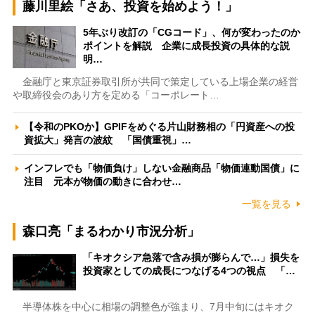
藤川里絵「さあ、投資を始めよう！」
5年ぶり改訂の「CGコード」、何が変わったのか
ポイントを解説 企業に成長投資の具体的な説
明…
金融庁と東京証券取引所が共同で策定している上場企業の経営
や取締役会のあり方を定める「コーポレート…
【令和のPKOか】GPIFをめぐる片山財務相の「円資産への投
資拡大」発言の波紋 「国債重視」…
インフレでも「物価負け」しない金融商品「物価連動国債」に
注目 元本が物価の動きに合わせ…
一覧を見る
森口亮「まるわかり市況分析」
「キオクシア急落で含み損が膨らんで…」損失を
投資家としての成長につなげる4つの視点 「…
半導体株を中心に相場の調整色が強まり、7月中旬にはキオク