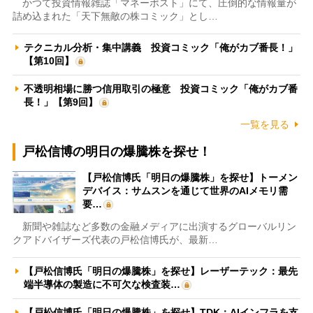
かつて投資情報雑誌「マネーポスト」にて、圧倒的な情報量が
詰め込まれた「天下無敵の株コミック」とし…
テクニカル分析・集中講義 投資コミック「俺がカブ番長！」
【第10回】
不透明相場に勝つ信用取引の極意 投資コミック「俺がカブ番
長！」【第9回】
一覧を見る
戸松信博の明日の爆騰株を探せ！
【戸松信博氏「明日の爆騰株」を探せ】トーメン
デバイス：サムスンを通じて世界のAIメモリ需
要…
新聞や雑誌など多数の金融メディアに出演するグローバルリン
クアドバイザーズ代表の戸松信博氏が、最新…
【戸松信博氏「明日の爆騰株」を探せ】レーザーテック：最先
端半導体の製造に不可欠な検査装…
【戸松信博氏「明日の爆騰株」を探せ】TDK：AIインフラを支