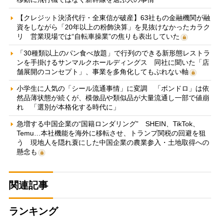
【クレジット決済代行・全東信が破産】63社もの金融機関が融
資をしながら「20年以上の粉飾決算」を見抜けなかったカラク
リ 営業現場では“自転車操業”の焦りも表出していた
「30種類以上のパン食べ放題」で行列のできる新形態レストラ
ンを手掛けるサンマルクホールディングス 同社に聞いた「店
舗展開のコンセプト」、事業を多角化してもぶれない軸
小学生に人気の「シール流通事情」に変調 「ボンドロ」は依
然品薄状態が続くが、模倣品や類似品が大量流通し一部で値崩
れ 「選別が本格化する時代に」
急増する中国企業の“国籍ロンダリング” SHEIN、TikTok、
Temu…本社機能を海外に移転させ、トランプ関税の回避を狙
う 現地人を隠れ蓑にした中国企業の農業参入・土地取得への
懸念も
関連記事
ランキング