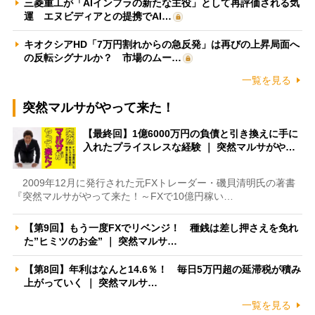
三菱重工が「AIインフラの新たな主役」として再評価される気
運 エヌビディアとの提携でAI…
キオクシアHD「7万円割れからの急反発」は再びの上昇局面へ
の反転シグナルか？ 市場のムー…
一覧を見る
突然マルサがやって来た！
【最終回】1億6000万円の負債と引き換えに手に
入れたプライスレスな経験 ｜ 突然マルサがや…
2009年12月に発行された元FXトレーダー・磯貝清明氏の著書
『突然マルサがやって来た！～FXで10億円稼い…
【第9回】もう一度FXでリベンジ！ 種銭は差し押さえを免れ
た”ヒミツのお金” ｜ 突然マルサ…
【第8回】年利はなんと14.6％！ 毎日5万円超の延滞税が積み
上がっていく ｜ 突然マルサ…
一覧を見る