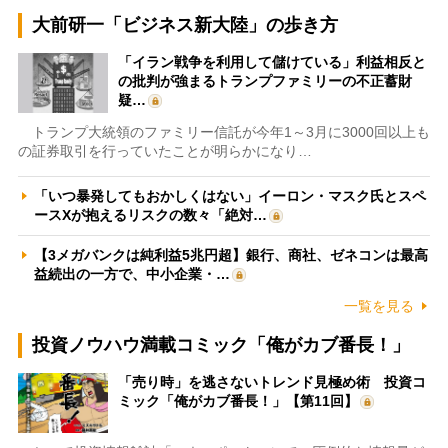
大前研一「ビジネス新大陸」の歩き方
「イラン戦争を利用して儲けている」利益相反と
の批判が強まるトランプファミリーの不正蓄財
疑…
トランプ大統領のファミリー信託が今年1～3月に3000回以上も
の証券取引を行っていたことが明らかになり…
「いつ暴発してもおかしくはない」イーロン・マスク氏とスペ
ースXが抱えるリスクの数々「絶対…
【3メガバンクは純利益5兆円超】銀行、商社、ゼネコンは最高
益続出の一方で、中小企業・…
一覧を見る
投資ノウハウ満載コミック「俺がカブ番長！」
「売り時」を逃さないトレンド見極め術 投資コ
ミック「俺がカブ番長！」【第11回】