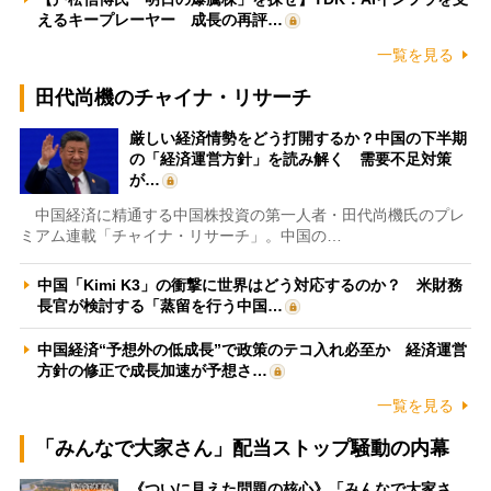
えるキープレーヤー 成長の再評…
一覧を見る
田代尚機のチャイナ・リサーチ
厳しい経済情勢をどう打開するか？中国の下半期
の「経済運営方針」を読み解く 需要不足対策
が…
中国経済に精通する中国株投資の第一人者・田代尚機氏のプレ
ミアム連載「チャイナ・リサーチ」。中国の…
中国「Kimi K3」の衝撃に世界はどう対応するのか？ 米財務
長官が検討する「蒸留を行う中国…
中国経済“予想外の低成長”で政策のテコ入れ必至か 経済運営
方針の修正で成長加速が予想さ…
一覧を見る
「みんなで大家さん」配当ストップ騒動の内幕
《ついに見えた問題の核心》「みんなで大家さ