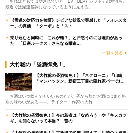
あれほどもてはやされていた「EV（BEV）シフト」の潮流も、
最近では減速基調になっているように見える。…
《雪道の対応力を検証》シビアな状況で実感した「フォレスタ
ー」の真価 「ターボ」と「スト…
乗り込むと同時に「これが軽？」と戸惑うのには理由があっ
た 「日産ルークス」さらなる躍進…
一覧を見る
大竹聡の「昼酒御免！」
【大竹聡の昼酒御免！】「ネグローニ」「山崎」
「マンハッタン」新宿三丁目の隠れ家バーで1…
お酒はいつ飲んでもいいものだが、昼から飲むお酒にはまた格
別の味わいがある――。ライター・作家の大竹…
【大竹聡の昼酒御免！】今の若者は「なめろう」や「キヌカツ
ギ」を知らないって本当？ 昔の…
【大竹聡の昼酒御免！】京急線で多摩川越えて「川崎の大衆酒