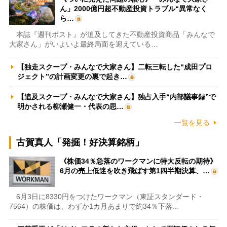
ん」2000億円超不動産投資トラブル“異常なく
ら…
本誌『週刊ポスト』が追及してきた不動産投資商品「みんなで
大家さん」がいよいよ最終局面を迎えている…
【独走スクープ・みんなで大家さん】二転三転した“成田プロ
ジェクト”の計画変更の裏で起き…
【追及スクープ・みんなで大家さん】独占入手“内部議事録”で
明かされる柳瀬健一・代表の思…
一覧を見る
古賀真人「発掘！好決算銘柄」
《株価34％急落のワークマンに特大反転の期待》
6月の売上低迷を吹き飛ばす第1四半期決算、…
6月3日に8330円をつけたワークマン（東証スタンダード・
7564）の株価は、わずか1カ月あまりで約34％下落…