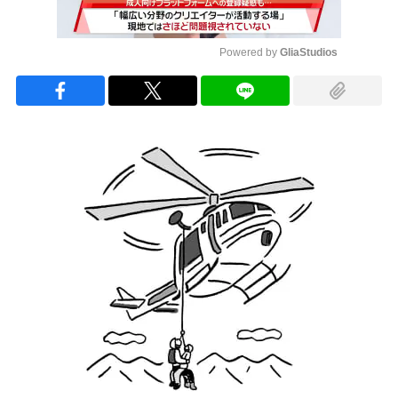
Powered by 
GliaStudios
Mute