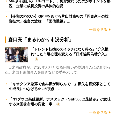
5年ぶり改訂の「CGコード」、何が変わったのかポイントを解
説 企業に成長投資の具体的な説…
【令和のPKOか】GPIFをめぐる片山財務相の「円資産への投
資拡大」発言の波紋 「国債重視」…
一覧を見る
森口亮「まるわかり市況分析」
「トレンド転換のスイッチになり得る」“介入慣
れ”した市場心理を変える「日米協調為替介入」
…
日米両政府が、約28年ぶりとなる円買いの協調介入に踏み切っ
た。米国も追加介入を辞さない姿勢を示して…
「キオクシア急落で含み損が膨らんで…」損失を投資家として
の成長につなげる4つの視点 …
「NYダウは高値更新、ナスダック・S&P500は足踏み」が意味
する米国株市場の変化 半…
一覧を見る