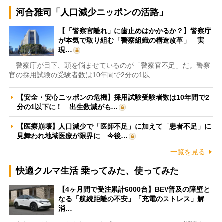
河合雅司「人口減少ニッポンの活路」
【「警察官離れ」に歯止めはかかるか？】警察庁
が本気で取り組む「警察組織の構造改革」 実
現…
警察庁が目下、頭を悩ませているのが「警察官不足」だ。警察
官の採用試験の受験者数は10年間で2分の1以…
【安全・安心ニッポンの危機】採用試験受験者数は10年間で2
分の1以下に！ 出生数減がも…
【医療崩壊】人口減少で「医師不足」に加えて「患者不足」に
見舞われ地域医療が限界に 今後…
一覧を見る
快適クルマ生活 乗ってみた、使ってみた
【4ヶ月間で受注累計6000台】BEV普及の障壁と
なる「航続距離の不安」「充電のストレス」解
消…