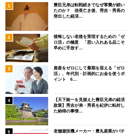
豊臣兄弟は転戦続きでなぜ軍費が続い
1
たのか？ 信長亡き後、秀吉・秀長の
突出した経済…
後悔しない老後を実現するための「ゼ
2
ロ活」の極意 「思い入れある品こそ
早めに手放す…
資産をゼロにして最期を迎える「ゼロ
3
活」、年代別・計画的にお金を使うポ
イント 6…
【天下統一を見据えた豊臣兄弟の経済
4
政策】秀吉が弟・秀長を紀伊に転封し
た納得の事情…
老舗遊技機メーカー・豊丸産業がパチ
5