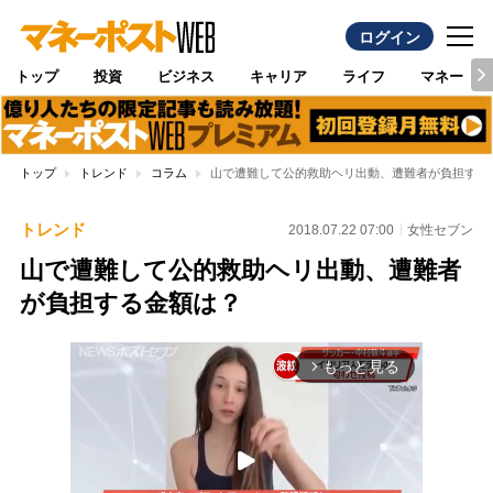
ログイン
トップ
投資
ビジネス
キャリア
ライフ
マネー
トップ
トレンド
コラム
山で遭難して公的救助ヘリ出動、遭難者が負担する
トレンド
2018.07.22 07:00
女性セブン
山で遭難して公的救助ヘリ出動、遭難者
が負担する金額は？
もっと見る
arrow_forward_ios