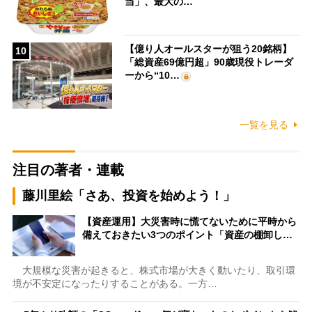
当」、最大の…
【億り人オールスターが狙う20銘柄】
10
「総資産69億円超」90歳現役トレーダ
ーから“10…
一覧を見る
注目の著者・連載
藤川里絵「さあ、投資を始めよう！」
【資産運用】大災害時に慌てないために平時から
備えておきたい3つのポイント「資産の棚卸し…
大規模な災害が起きると、株式市場が大きく動いたり、取引環
境が不安定になったりすることがある。一方…