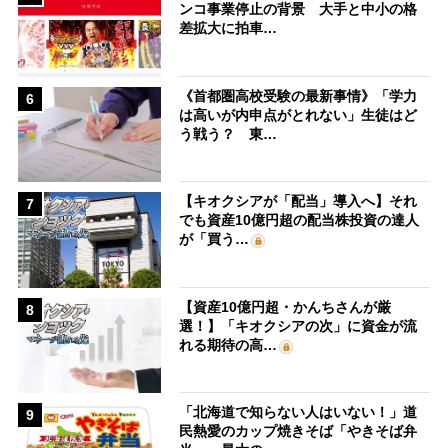
ンコ事業停止の背景 大手と中小の格
差拡大に拍車…
《首都圏高校受験の最新事情》「学力
6
は高いが内申点がとれない」生徒はど
う戦う？ 東…
【キオクシアが「配当」導入へ】それ
7
でも資産10億円超の配当株投資の達人
が「買う…
【資産10億円超・かんちさんが厳
8
選！】「キオクシアの次」に資金が流
れる期待の高…
「北海道で知らない人はいない！」道
9
民熱愛のカップ焼きそば「やきそば弁