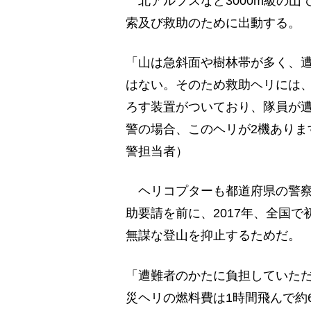
北アルプスなど3000m級の山
索及び救助のために出動する。
「山は急斜面や樹林帯が多く、遭
はない。そのため救助ヘリには、
ろす装置がついており、隊員が
警の場合、このヘリが2機ありま
警担当者）
ヘリコプターも都道府県の警察
助要請を前に、2017年、全国
無謀な登山を抑止するためだ。
「遭難者のかたに負担していた
災ヘリの燃料費は1時間飛んで約