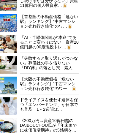
し続けるかは分からない」資産
11億円の個人投資家…
【首都圏の不動産価格「危ない
駅」ランキング】“中古マンシ
ョン売れ行き鈍化”のワ…
「AI・半導体関連が“本命”であ
ることに変わりはない」資産20
億円超の90歳現役トレ…
「失敗すると取り返しがつかな
い」葬儀社の手を借りない
「DIY葬」の落とし穴 素人
に…
【大阪の不動産価格「危ない
駅」ランキング】“中古マンシ
ョン売れ行き鈍化”のワー…
ドライアイスを使わず遺体を保
つ「エンバーミング」が日本で
も普及 1～2週間は…
《200万円→資産10億円超の
DAIBOUCHOU氏が「年末まで
に株価倍増期待」の5銘柄を…