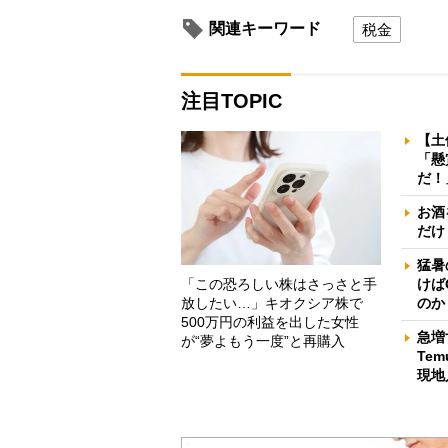
関連キーワード
税金
注目TOPIC
【土
「懸
だ！
お酒
だけ
猛暑
「この恐ろしい株はさっさと手
けば
放したい…」キオクシア株で
のか
500万円の利益を出した女性
急増
が“夢よもう一度”と再購入
Te
現地