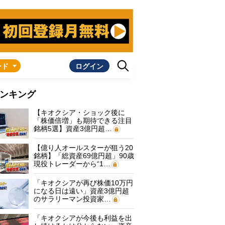
ンド
ログイン
ンキング
【キオクシア・ショック後に
「株価倍増」も期待できる注目
銘柄5選】資産3億円超…
【億り人オールスターが狙う20
銘柄】「総資産69億円超」90歳
現役トレーダーから“1…
「キオクシアが再び株価10万円
になる日は遠い」資産3億円超
のサラリーマン投資家…
「キオクシアが今後も利益を出