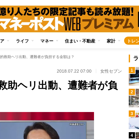
ア
ライフ
マネー
住まい・不動産
家計
トレ
的救助ヘリ出動、遭難者が負担する金額は？
ラ
1
2018.07.22 07:00
女性セブン
救助ヘリ出動、遭難者が負
2
3
4