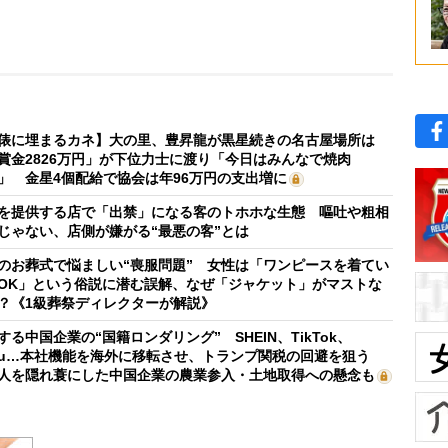
俵に埋まるカネ】大の里、豊昇龍が黒星続きの名古屋場所は
賞金2826万円」が下位力士に渡り「今日はみんなで焼肉
」 金星4個配給で協会は年96万円の支出増に
を提供する店で「出禁」になる客のトホホな生態 嘔吐や粗相
じゃない、店側が嫌がる“最悪の客”とは
のお葬式で悩ましい“喪服問題” 女性は「ワンピースを着てい
OK」という俗説に潜む誤解、なぜ「ジャケット」がマストな
？《1級葬祭ディレクターが解説》
する中国企業の“国籍ロンダリング” SHEIN、TikTok、
mu…本社機能を海外に移転させ、トランプ関税の回避を狙う
人を隠れ蓑にした中国企業の農業参入・土地取得への懸念も