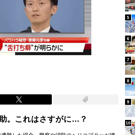
5
6
7
8
9
助。これはさすがに…？
10