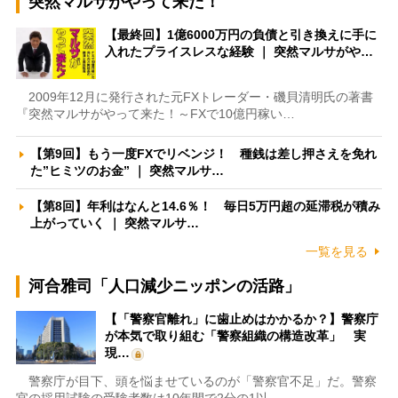
突然マルサがやって来た！
【最終回】1億6000万円の負債と引き換えに手に
入れたプライスレスな経験 ｜ 突然マルサがや…
2009年12月に発行された元FXトレーダー・磯貝清明氏の著書
『突然マルサがやって来た！～FXで10億円稼い…
【第9回】もう一度FXでリベンジ！ 種銭は差し押さえを免れ
た”ヒミツのお金” ｜ 突然マルサ…
【第8回】年利はなんと14.6％！ 毎日5万円超の延滞税が積み
上がっていく ｜ 突然マルサ…
一覧を見る
河合雅司「人口減少ニッポンの活路」
【「警察官離れ」に歯止めはかかるか？】警察庁
が本気で取り組む「警察組織の構造改革」 実
現…
警察庁が目下、頭を悩ませているのが「警察官不足」だ。警察