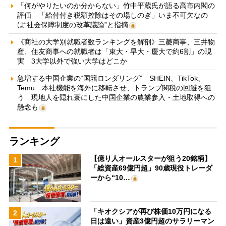
「何がやりたいのか分からない」竹中平蔵氏が語る高市内閣の
評価 「給付付き税額控除はその場しのぎ」いま不可欠なの
は“社会保障制度の改革議論”と指摘
《商社の大学別就職者数ランキングを解剖》三菱商事、三井物
産、住友商事への就職者は「東大・早大・慶大で約6割」の現
実 3大学以外で強い大学はどこか
急増する中国企業の“国籍ロンダリング” SHEIN、TikTok、
Temu…本社機能を海外に移転させ、トランプ関税の回避を狙
う 現地人を隠れ蓑にした中国企業の農業参入・土地取得への
懸念も
ランキング
【億り人オールスターが狙う20銘柄】
1
「総資産69億円超」90歳現役トレーダ
ーから“10…
「キオクシアが再び株価10万円になる
2
日は遠い」資産3億円超のサラリーマン