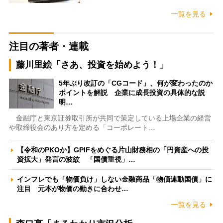
一覧を見る
注目の著者・連載
藤川里絵「さあ、投資を始めよう！」
5年ぶり改訂の「CGコード」、何が変わったのか
ポイントを解説 企業に成長投資の具体的な説
明…
金融庁と東京証券取引所が共同で策定している上場企業の経営
や取締役会のあり方を定める「コーポレート…
【令和のPKOか】GPIFをめぐる片山財務相の「円資産への投
資拡大」発言の波紋 「国債重視」…
インフレでも「物価負け」しない金融商品「物価連動国債」に
注目 元本が物価の動きに合わせ…
一覧を見る