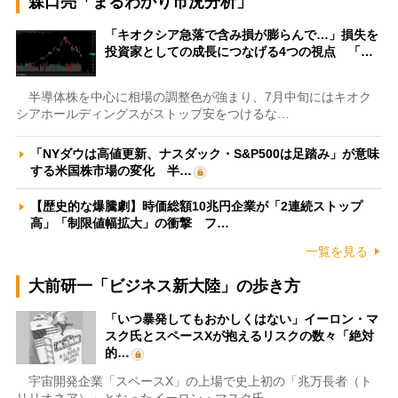
森口亮「まるわかり市況分析」
「キオクシア急落で含み損が膨らんで…」損失を
投資家としての成長につなげる4つの視点 「…
半導体株を中心に相場の調整色が強まり、7月中旬にはキオク
シアホールディングスがストップ安をつけるな…
「NYダウは高値更新、ナスダック・S&P500は足踏み」が意味
する米国株市場の変化 半…
【歴史的な爆騰劇】時価総額10兆円企業が「2連続ストップ
高」「制限値幅拡大」の衝撃 フ…
一覧を見る
大前研一「ビジネス新大陸」の歩き方
「いつ暴発してもおかしくはない」イーロン・マ
スク氏とスペースXが抱えるリスクの数々「絶対
的…
宇宙開発企業「スペースX」の上場で史上初の「兆万長者（ト