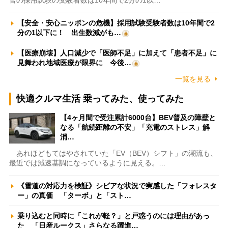
官の採用試験の受験者数は10年間で2分の1以…
【安全・安心ニッポンの危機】採用試験受験者数は10年間で2
分の1以下に！ 出生数減がも…
【医療崩壊】人口減少で「医師不足」に加えて「患者不足」に
見舞われ地域医療が限界に 今後…
一覧を見る
快適クルマ生活 乗ってみた、使ってみた
【4ヶ月間で受注累計6000台】BEV普及の障壁と
なる「航続距離の不安」「充電のストレス」解
消…
あれほどもてはやされていた「EV（BEV）シフト」の潮流も、
最近では減速基調になっているように見える。…
《雪道の対応力を検証》シビアな状況で実感した「フォレスタ
ー」の真価 「ターボ」と「スト…
乗り込むと同時に「これが軽？」と戸惑うのには理由があっ
た 「日産ルークス」さらなる躍進…