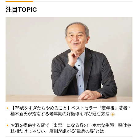
注目TOPIC
【75歳をすぎたらやめること】ベストセラー『定年後』著者・
楠木新氏が指南する老年期の好循環を呼び込む方法
お酒を提供する店で「出禁」になる客のトホホな生態 嘔吐や
粗相だけじゃない、店側が嫌がる“最悪の客”とは