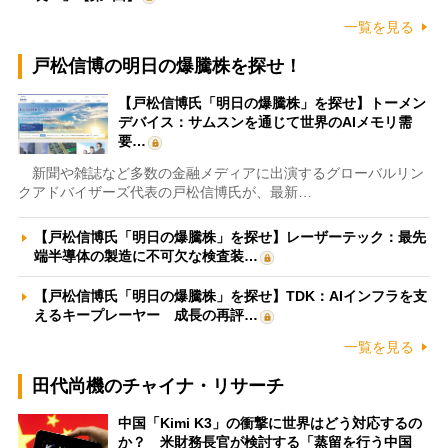
一覧を見る
戸松信博の明日の爆騰株を探せ！
【戸松信博氏「明日の爆騰株」を探せ】トーメン
デバイス：サムスンを通じて世界のAIメモリ需
要…
新聞や雑誌など多数の金融メディアに出演するグローバルリン
クアドバイザーズ代表の戸松信博氏が、最新…
【戸松信博氏「明日の爆騰株」を探せ】レーザーテック：最先
端半導体の製造に不可欠な検査装…
【戸松信博氏「明日の爆騰株」を探せ】TDK：AIインフラを支
えるキープレーヤー 成長の再評…
一覧を見る
田代尚機のチャイナ・リサーチ
中国「Kimi K3」の衝撃に世界はどう対応するの
か？ 米財務長官が検討する「蒸留を行う中国