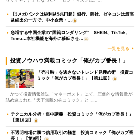
リリオネア）」となったイーロン・マスク氏。…
【3メガバンクは純利益5兆円超】銀行、商社、ゼネコンは最高
益続出の一方で、中小企業・…
急増する中国企業の“国籍ロンダリング” SHEIN、TikTok、
Temu…本社機能を海外に移転させ…
一覧を見る
投資ノウハウ満載コミック「俺がカブ番長！」
「売り時」を逃さないトレンド見極め術 投資コ
ミック「俺がカブ番長！」【第11回】
かつて投資情報雑誌「マネーポスト」にて、圧倒的な情報量が
詰め込まれた「天下無敵の株コミック」とし…
テクニカル分析・集中講義 投資コミック「俺がカブ番長！」
【第10回】
不透明相場に勝つ信用取引の極意 投資コミック「俺がカブ番
長！」【第9回】