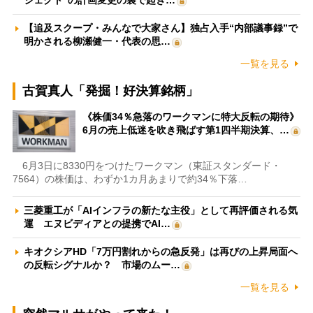
ジェクト”の計画変更の裏で起き…
【追及スクープ・みんなで大家さん】独占入手“内部議事録”で
明かされる柳瀬健一・代表の思…
一覧を見る
古賀真人「発掘！好決算銘柄」
《株価34％急落のワークマンに特大反転の期待》
6月の売上低迷を吹き飛ばす第1四半期決算、…
6月3日に8330円をつけたワークマン（東証スタンダード・
7564）の株価は、わずか1カ月あまりで約34％下落…
三菱重工が「AIインフラの新たな主役」として再評価される気
運 エヌビディアとの提携でAI…
キオクシアHD「7万円割れからの急反発」は再びの上昇局面へ
の反転シグナルか？ 市場のムー…
一覧を見る