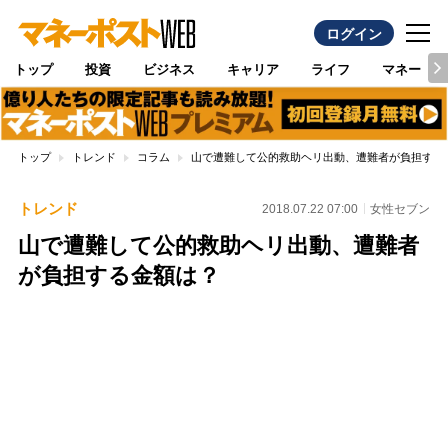
ログイン
トップ
投資
ビジネス
キャリア
ライフ
マネー
トップ
トレンド
コラム
山で遭難して公的救助ヘリ出動、遭難者が負担する
トレンド
2018.07.22 07:00
女性セブン
山で遭難して公的救助ヘリ出動、遭難者
が負担する金額は？
Loaded
:
100.00%
/
Unmute