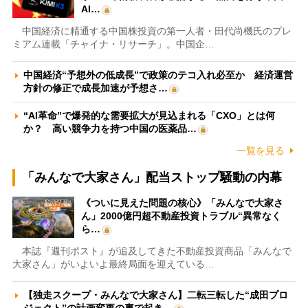
AI…
中国経済に精通する中国株投資の第一人者・田代尚機氏のプレ
ミアム連載「チャイナ・リサーチ」。中国企…
中国経済“予想外の低成長”で政策のテコ入れ必至か 経済運営
方針の修正で成長加速が予想さ…
“AI革命”で爆発的な需要拡大が見込まれる「CXO」とは何
か？ 高い競争力を持つ中国の医薬品…
一覧を見る
「みんなで大家さん」配当ストップ騒動の内幕
《ついに見えた問題の核心》「みんなで大家さ
ん」2000億円超不動産投資トラブル“異常なく
ら…
本誌『週刊ポスト』が追及してきた不動産投資商品「みんなで
大家さん」がいよいよ最終局面を迎えている…
【独走スクープ・みんなで大家さん】二転三転した“成田プロ