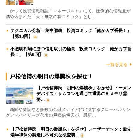
かつて投資情報雑誌「マネーポスト」にて、圧倒的な情報量が
詰め込まれた「天下無敵の株コミック」とし…
テクニカル分析・集中講義 投資コミック「俺がカブ番長！」
【第10回】
不透明相場に勝つ信用取引の極意 投資コミック「俺がカブ番
長！」【第9回】
一覧を見る
戸松信博の明日の爆騰株を探せ！
【戸松信博氏「明日の爆騰株」を探せ】トーメン
デバイス：サムスンを通じて世界のAIメモリ需
要…
新聞や雑誌など多数の金融メディアに出演するグローバルリン
クアドバイザーズ代表の戸松信博氏が、最新…
【戸松信博氏「明日の爆騰株」を探せ】レーザーテック：最先
端半導体の製造に不可欠な検査装…