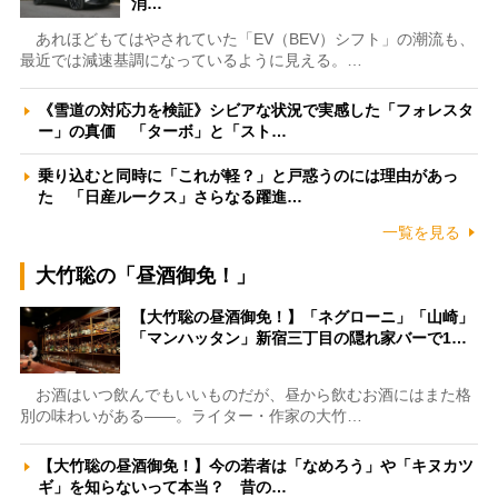
消…
あれほどもてはやされていた「EV（BEV）シフト」の潮流も、
最近では減速基調になっているように見える。…
《雪道の対応力を検証》シビアな状況で実感した「フォレスタ
ー」の真価 「ターボ」と「スト…
乗り込むと同時に「これが軽？」と戸惑うのには理由があっ
た 「日産ルークス」さらなる躍進…
一覧を見る
大竹聡の「昼酒御免！」
【大竹聡の昼酒御免！】「ネグローニ」「山崎」
「マンハッタン」新宿三丁目の隠れ家バーで1…
お酒はいつ飲んでもいいものだが、昼から飲むお酒にはまた格
別の味わいがある――。ライター・作家の大竹…
【大竹聡の昼酒御免！】今の若者は「なめろう」や「キヌカツ
ギ」を知らないって本当？ 昔の…