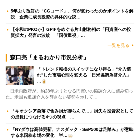
5年ぶり改訂の「CGコード」、何が変わったのかポイントを解
説 企業に成長投資の具体的な説…
【令和のPKOか】GPIFをめぐる片山財務相の「円資産への投
資拡大」発言の波紋 「国債重視」…
一覧を見る
森口亮「まるわかり市況分析」
「トレンド転換のスイッチになり得る」“介入慣
れ”した市場心理を変える「日米協調為替介入」
…
日米両政府が、約28年ぶりとなる円買いの協調介入に踏み切っ
た。米国も追加介入を辞さない姿勢を示して…
「キオクシア急落で含み損が膨らんで…」損失を投資家として
の成長につなげる4つの視点 …
「NYダウは高値更新、ナスダック・S&P500は足踏み」が意味
する米国株市場の変化 半…