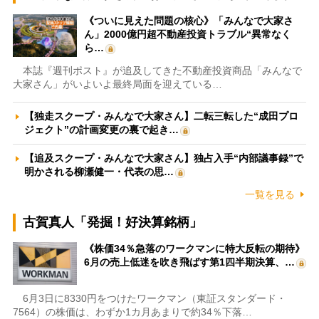
《ついに見えた問題の核心》「みんなで大家さ
ん」2000億円超不動産投資トラブル“異常なく
ら…
本誌『週刊ポスト』が追及してきた不動産投資商品「みんなで
大家さん」がいよいよ最終局面を迎えている…
【独走スクープ・みんなで大家さん】二転三転した“成田プロ
ジェクト”の計画変更の裏で起き…
【追及スクープ・みんなで大家さん】独占入手“内部議事録”で
明かされる柳瀬健一・代表の思…
一覧を見る
古賀真人「発掘！好決算銘柄」
《株価34％急落のワークマンに特大反転の期待》
6月の売上低迷を吹き飛ばす第1四半期決算、…
6月3日に8330円をつけたワークマン（東証スタンダード・
7564）の株価は、わずか1カ月あまりで約34％下落…