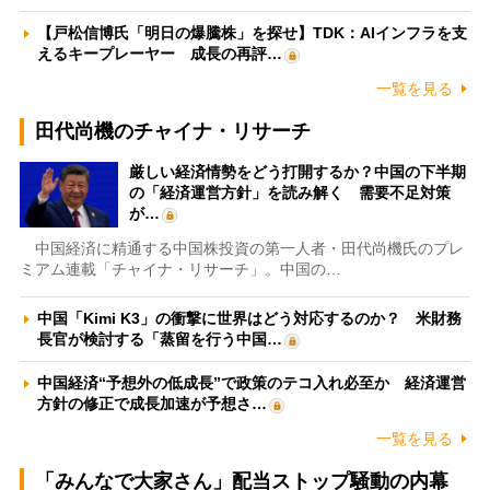
【戸松信博氏「明日の爆騰株」を探せ】TDK：AIインフラを支
えるキープレーヤー 成長の再評…
一覧を見る
田代尚機のチャイナ・リサーチ
厳しい経済情勢をどう打開するか？中国の下半期
の「経済運営方針」を読み解く 需要不足対策
が…
中国経済に精通する中国株投資の第一人者・田代尚機氏のプレ
ミアム連載「チャイナ・リサーチ」。中国の…
中国「Kimi K3」の衝撃に世界はどう対応するのか？ 米財務
長官が検討する「蒸留を行う中国…
中国経済“予想外の低成長”で政策のテコ入れ必至か 経済運営
方針の修正で成長加速が予想さ…
一覧を見る
「みんなで大家さん」配当ストップ騒動の内幕