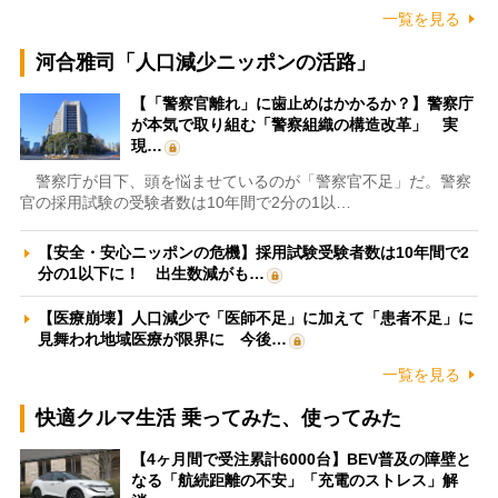
一覧を見る
河合雅司「人口減少ニッポンの活路」
【「警察官離れ」に歯止めはかかるか？】警察庁
が本気で取り組む「警察組織の構造改革」 実
現…
警察庁が目下、頭を悩ませているのが「警察官不足」だ。警察
官の採用試験の受験者数は10年間で2分の1以…
【安全・安心ニッポンの危機】採用試験受験者数は10年間で2
分の1以下に！ 出生数減がも…
【医療崩壊】人口減少で「医師不足」に加えて「患者不足」に
見舞われ地域医療が限界に 今後…
一覧を見る
快適クルマ生活 乗ってみた、使ってみた
【4ヶ月間で受注累計6000台】BEV普及の障壁と
なる「航続距離の不安」「充電のストレス」解