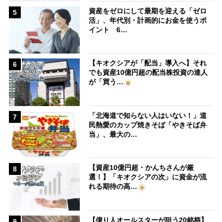
資産をゼロにして最期を迎える「ゼロ
5
活」、年代別・計画的にお金を使うポ
イント 6…
【キオクシアが「配当」導入へ】それ
6
でも資産10億円超の配当株投資の達人
が「買う…
「北海道で知らない人はいない！」道
7
民熱愛のカップ焼きそば「やきそば弁
当」、最大の…
【資産10億円超・かんちさんが厳
8
選！】「キオクシアの次」に資金が流
れる期待の高…
【億り人オールスターが狙う20銘柄】
9