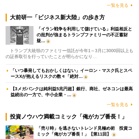
一覧を見る
大前研一「ビジネス新大陸」の歩き方
「イラン戦争を利用して儲けている」利益相反と
の批判が強まるトランプファミリーの不正蓄財
疑…
トランプ大統領のファミリー信託が今年1～3月に3000回以上も
の証券取引を行っていたことが明らかになり…
「いつ暴発してもおかしくはない」イーロン・マスク氏とスペ
ースXが抱えるリスクの数々「絶対…
【3メガバンクは純利益5兆円超】銀行、商社、ゼネコンは最高
益続出の一方で、中小企業・…
一覧を見る
投資ノウハウ満載コミック「俺がカブ番長！」
「売り時」を逃さないトレンド見極め術 投資コ
ミック「俺がカブ番長！」【第11回】