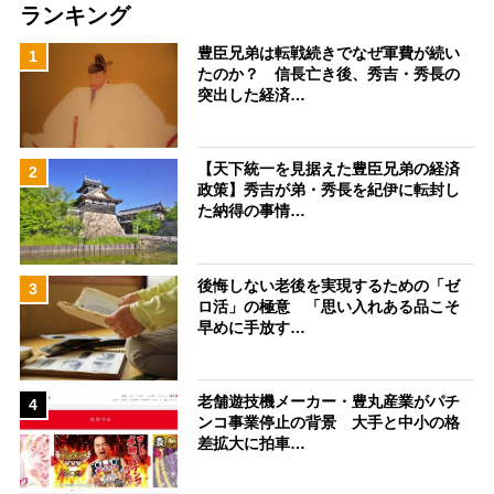
ランキング
豊臣兄弟は転戦続きでなぜ軍費が続い
1
たのか？ 信長亡き後、秀吉・秀長の
突出した経済…
【天下統一を見据えた豊臣兄弟の経済
2
政策】秀吉が弟・秀長を紀伊に転封し
た納得の事情…
後悔しない老後を実現するための「ゼ
3
ロ活」の極意 「思い入れある品こそ
早めに手放す…
老舗遊技機メーカー・豊丸産業がパチ
4
ンコ事業停止の背景 大手と中小の格
差拡大に拍車…