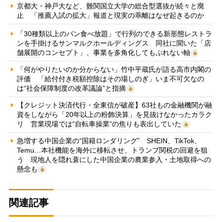
京都大・神戸大など、難関国立大学の総合型選抜が続々と廃
止 「推薦入試の拡大」報道と現実の乖離はなぜ起きるのか
「30種類以上のパン食べ放題」で行列のできる新形態レストラ
ンを手掛けるサンマルクホールディングス 同社に聞いた「店
舗展開のコンセプト」、事業を多角化してもぶれない軸
「何がやりたいのか分からない」竹中平蔵氏が語る高市内閣の
評価 「給付付き税額控除はその場しのぎ」いま不可欠なの
は“社会保障制度の改革議論”と指摘
【クレジット決済代行・全東信が破産】63社もの金融機関が融
資をしながら「20年以上の粉飾決算」を見抜けなかったカラク
リ 営業現場では“自転車操業”の焦りも表出していた
急増する中国企業の“国籍ロンダリング” SHEIN、TikTok、
Temu…本社機能を海外に移転させ、トランプ関税の回避を狙
う 現地人を隠れ蓑にした中国企業の農業参入・土地取得への
懸念も
関連記事