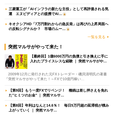
三菱重工が「AIインフラの新たな主役」として再評価される気
運 エヌビディアとの提携でAI…
キオクシアHD「7万円割れからの急反発」は再びの上昇局面へ
の反転シグナルか？ 市場のムー…
一覧を見る
突然マルサがやって来た！
【最終回】1億6000万円の負債と引き換えに手に
入れたプライスレスな経験 ｜ 突然マルサがや…
2009年12月に発行された元FXトレーダー・磯貝清明氏の著書
『突然マルサがやって来た！～FXで10億円稼い…
【第9回】もう一度FXでリベンジ！ 種銭は差し押さえを免れ
た”ヒミツのお金” ｜ 突然マルサ…
【第8回】年利はなんと14.6％！ 毎日5万円超の延滞税が積み
上がっていく ｜ 突然マルサ…