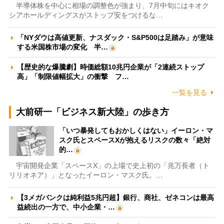
半導体株を中心に相場の調整色が強まり、7月中旬にはキオク
シアホールディングスがストップ安をつけるな…
「NYダウは高値更新、ナスダック・S&P500は足踏み」が意味
する米国株市場の変化 半…
【歴史的な爆騰劇】時価総額10兆円企業が「2連続ストップ
高」「制限値幅拡大」の衝撃 フ…
一覧を見る
大前研一「ビジネス新大陸」の歩き方
「いつ暴発してもおかしくはない」イーロン・マ
スク氏とスペースXが抱えるリスクの数々「絶対
的…
宇宙開発企業「スペースX」の上場で史上初の「兆万長者（ト
リリオネア）」となったイーロン・マスク氏。…
【3メガバンクは純利益5兆円超】銀行、商社、ゼネコンは最高
益続出の一方で、中小企業・…