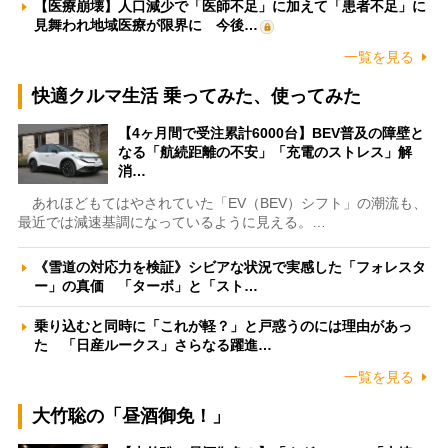
【医療崩壊】人口減少で「医師不足」に加えて「患者不足」に
見舞われ地域医療が限界に 今後…
一覧を見る
快適クルマ生活 乗ってみた、使ってみた
【4ヶ月間で受注累計6000台】BEV普及の障壁と
なる「航続距離の不安」「充電のストレス」解
消…
あれほどもてはやされていた「EV（BEV）シフト」の潮流も、
最近では減速基調になっているように見える。…
《雪道の対応力を検証》シビアな状況で実感した「フォレスタ
ー」の真価 「ターボ」と「スト…
乗り込むと同時に「これが軽？」と戸惑うのには理由があっ
た 「日産ルークス」さらなる躍進…
一覧を見る
大竹聡の「昼酒御免！」