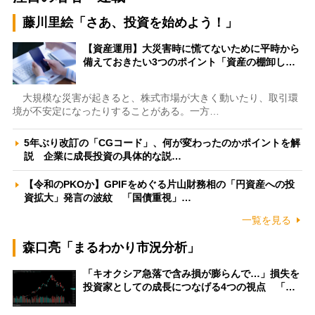
藤川里絵「さあ、投資を始めよう！」
【資産運用】大災害時に慌てないために平時から
備えておきたい3つのポイント「資産の棚卸し…
大規模な災害が起きると、株式市場が大きく動いたり、取引環
境が不安定になったりすることがある。一方…
5年ぶり改訂の「CGコード」、何が変わったのかポイントを解
説 企業に成長投資の具体的な説…
【令和のPKOか】GPIFをめぐる片山財務相の「円資産への投
資拡大」発言の波紋 「国債重視」…
一覧を見る
森口亮「まるわかり市況分析」
「キオクシア急落で含み損が膨らんで…」損失を
投資家としての成長につなげる4つの視点 「…