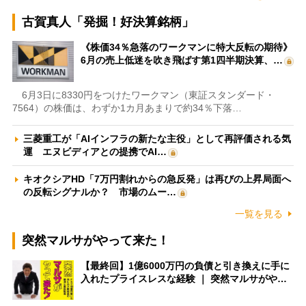
古賀真人「発掘！好決算銘柄」
《株価34％急落のワークマンに特大反転の期待》
6月の売上低迷を吹き飛ばす第1四半期決算、…
6月3日に8330円をつけたワークマン（東証スタンダード・
7564）の株価は、わずか1カ月あまりで約34％下落…
三菱重工が「AIインフラの新たな主役」として再評価される気
運 エヌビディアとの提携でAI…
キオクシアHD「7万円割れからの急反発」は再びの上昇局面へ
の反転シグナルか？ 市場のムー…
一覧を見る
突然マルサがやって来た！
【最終回】1億6000万円の負債と引き換えに手に
入れたプライスレスな経験 ｜ 突然マルサがや…