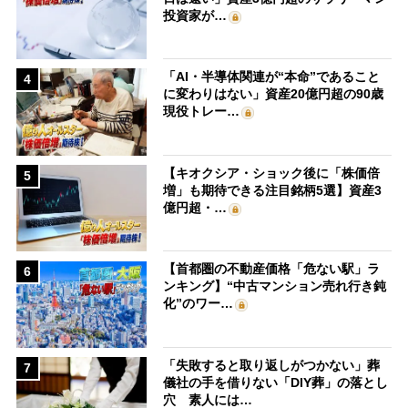
投資家が…
「AI・半導体関連が“本命”であること
4
に変わりはない」資産20億円超の90歳
現役トレー…
【キオクシア・ショック後に「株価倍
5
増」も期待できる注目銘柄5選】資産3
億円超・…
【首都圏の不動産価格「危ない駅」ラ
6
ンキング】“中古マンション売れ行き鈍
化”のワー…
「失敗すると取り返しがつかない」葬
7
儀社の手を借りない「DIY葬」の落とし
穴 素人には…