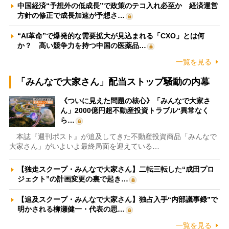
中国経済“予想外の低成長”で政策のテコ入れ必至か 経済運営
方針の修正で成長加速が予想さ…
“AI革命”で爆発的な需要拡大が見込まれる「CXO」とは何
か？ 高い競争力を持つ中国の医薬品…
一覧を見る
「みんなで大家さん」配当ストップ騒動の内幕
《ついに見えた問題の核心》「みんなで大家さ
ん」2000億円超不動産投資トラブル“異常なく
ら…
本誌『週刊ポスト』が追及してきた不動産投資商品「みんなで
大家さん」がいよいよ最終局面を迎えている…
【独走スクープ・みんなで大家さん】二転三転した“成田プロ
ジェクト”の計画変更の裏で起き…
【追及スクープ・みんなで大家さん】独占入手“内部議事録”で
明かされる柳瀬健一・代表の思…
一覧を見る