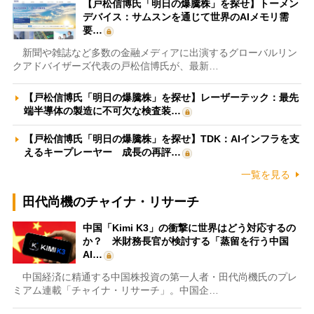
【戸松信博氏「明日の爆騰株」を探せ】トーメン
デバイス：サムスンを通じて世界のAIメモリ需
要…
新聞や雑誌など多数の金融メディアに出演するグローバルリン
クアドバイザーズ代表の戸松信博氏が、最新…
【戸松信博氏「明日の爆騰株」を探せ】レーザーテック：最先
端半導体の製造に不可欠な検査装…
【戸松信博氏「明日の爆騰株」を探せ】TDK：AIインフラを支
えるキープレーヤー 成長の再評…
一覧を見る
田代尚機のチャイナ・リサーチ
中国「Kimi K3」の衝撃に世界はどう対応するの
か？ 米財務長官が検討する「蒸留を行う中国
AI…
中国経済に精通する中国株投資の第一人者・田代尚機氏のプレ
ミアム連載「チャイナ・リサーチ」。中国企…