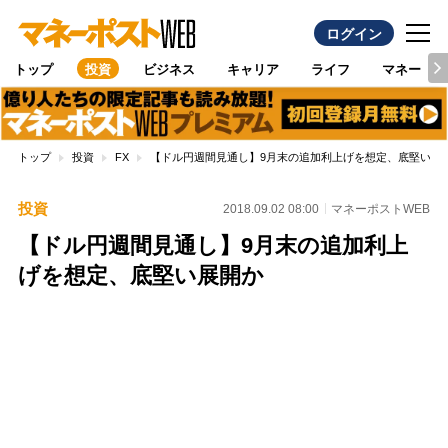
ログイン
トップ
投資
ビジネス
キャリア
ライフ
マネー
トップ
投資
FX
【ドル円週間見通し】9月末の追加利上げを想定、底堅い展
投資
2018.09.02 08:00
マネーポストWEB
【ドル円週間見通し】9月末の追加利上
げを想定、底堅い展開か
Loaded
:
100.00%
/
Unmute