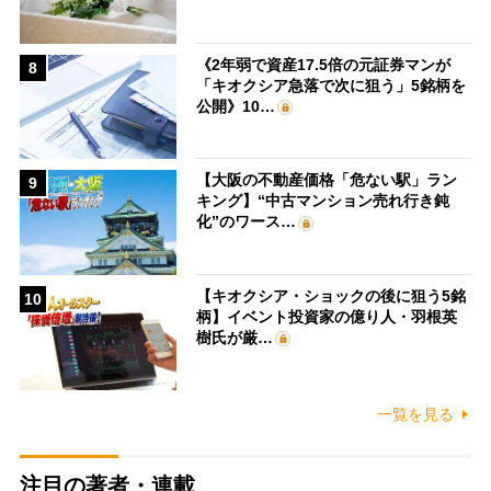
《2年弱で資産17.5倍の元証券マンが
8
「キオクシア急落で次に狙う」5銘柄を
公開》10…
【大阪の不動産価格「危ない駅」ラン
9
キング】“中古マンション売れ行き鈍
化”のワース…
【キオクシア・ショックの後に狙う5銘
10
柄】イベント投資家の億り人・羽根英
樹氏が厳…
一覧を見る
注目の著者・連載