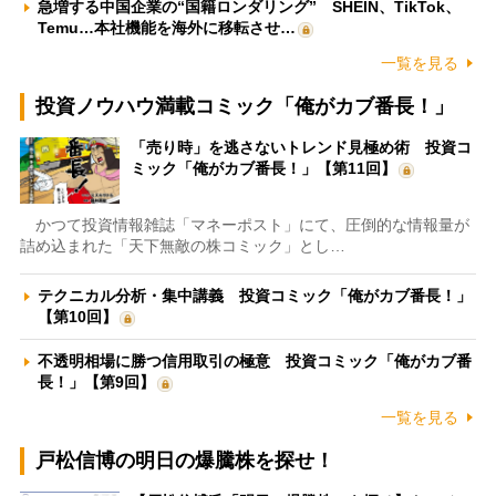
急増する中国企業の“国籍ロンダリング” SHEIN、TikTok、
Temu…本社機能を海外に移転させ…
一覧を見る
投資ノウハウ満載コミック「俺がカブ番長！」
「売り時」を逃さないトレンド見極め術 投資コ
ミック「俺がカブ番長！」【第11回】
かつて投資情報雑誌「マネーポスト」にて、圧倒的な情報量が
詰め込まれた「天下無敵の株コミック」とし…
テクニカル分析・集中講義 投資コミック「俺がカブ番長！」
【第10回】
不透明相場に勝つ信用取引の極意 投資コミック「俺がカブ番
長！」【第9回】
一覧を見る
戸松信博の明日の爆騰株を探せ！