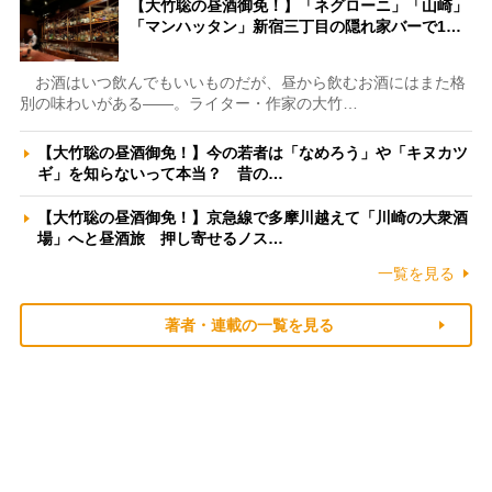
【大竹聡の昼酒御免！】「ネグローニ」「山崎」
「マンハッタン」新宿三丁目の隠れ家バーで1…
お酒はいつ飲んでもいいものだが、昼から飲むお酒にはまた格
別の味わいがある――。ライター・作家の大竹…
【大竹聡の昼酒御免！】今の若者は「なめろう」や「キヌカツ
ギ」を知らないって本当？ 昔の…
【大竹聡の昼酒御免！】京急線で多摩川越えて「川崎の大衆酒
場」へと昼酒旅 押し寄せるノス…
一覧を見る
著者・連載の一覧を見る