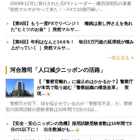
2009年12月に発行された元FXトレーダー・磯貝清明氏の著書
『突然マルサがやって来た！～FXで10億円稼い…
【第9回】もう一度FXでリベンジ！ 種銭は差し押さえを免れ
た”ヒミツのお金” ｜ 突然マルサ…
【第8回】年利はなんと14.6％！ 毎日5万円超の延滞税が積み
上がっていく ｜ 突然マルサ…
一覧を見る
河合雅司「人口減少ニッポンの活路」
【「警察官離れ」に歯止めはかかるか？】警察庁
が本気で取り組む「警察組織の構造改革」 実
現…
警察庁が目下、頭を悩ませているのが「警察官不足」だ。警察
官の採用試験の受験者数は10年間で2分の1以…
【安全・安心ニッポンの危機】採用試験受験者数は10年間で2
分の1以下に！ 出生数減がも…