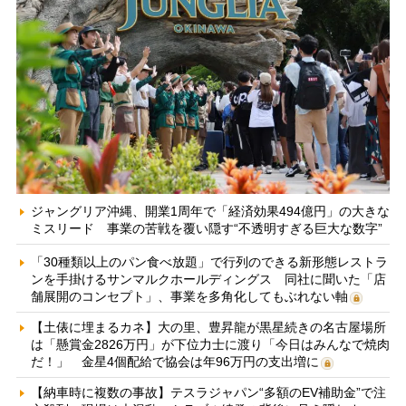
ジャングリア沖縄、開業1周年で「経済効果494億円」の大きな
ミスリード 事業の苦戦を覆い隠す“不透明すぎる巨大な数字”
「30種類以上のパン食べ放題」で行列のできる新形態レストラ
ンを手掛けるサンマルクホールディングス 同社に聞いた「店
舗展開のコンセプト」、事業を多角化してもぶれない軸
【土俵に埋まるカネ】大の里、豊昇龍が黒星続きの名古屋場所
は「懸賞金2826万円」が下位力士に渡り「今日はみんなで焼肉
だ！」 金星4個配給で協会は年96万円の支出増に
【納車時に複数の事故】テスラジャパン“多額のEV補助金”で注