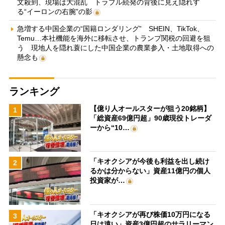
文殺到、現場は大混乱 トラブル続発の背後に見え隠れす
る“イーロンの右腕”の影
急増する中国企業の“国籍ロンダリング” SHEIN、TikTok、
Temu…本社機能を海外に移転させ、トランプ関税の回避を狙
う 現地人を隠れ蓑にした中国企業の農業参入・土地取得への
懸念も
ランキング
【億り人オールスターが狙う20銘柄】
1
「総資産69億円超」90歳現役トレーダ
ーから“10…
「キオクシアが今後も利益を出し続け
2
るかは分からない」資産11億円の個人
投資家が…
「キオクシアが再び株価10万円になる
3
日は遠い」資産3億円超のサラリーマン