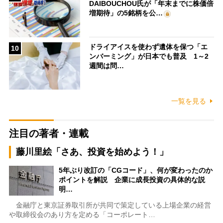
DAIBOUCHOU氏が「年末までに株価倍
増期待」の5銘柄を公…
ドライアイスを使わず遺体を保つ「エ
10
ンバーミング」が日本でも普及 1～2
週間は問…
一覧を見る
注目の著者・連載
藤川里絵「さあ、投資を始めよう！」
5年ぶり改訂の「CGコード」、何が変わったのか
ポイントを解説 企業に成長投資の具体的な説
明…
金融庁と東京証券取引所が共同で策定している上場企業の経営
や取締役会のあり方を定める「コーポレート…