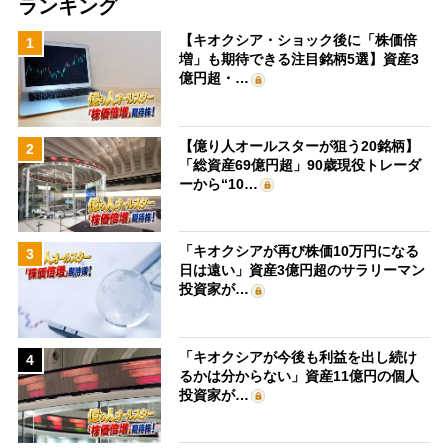
ランキング
【キオクシア・ショック後に「株価倍
1
増」も期待できる注目銘柄5選】資産3
億円超・…
【億り人オールスターが狙う20銘柄】
2
「総資産69億円超」90歳現役トレーダ
ーから“10…
「キオクシアが再び株価10万円になる
3
日は遠い」資産3億円超のサラリーマン
投資家が…
「キオクシアが今後も利益を出し続け
4
るかは分からない」資産11億円の個人
投資家が…