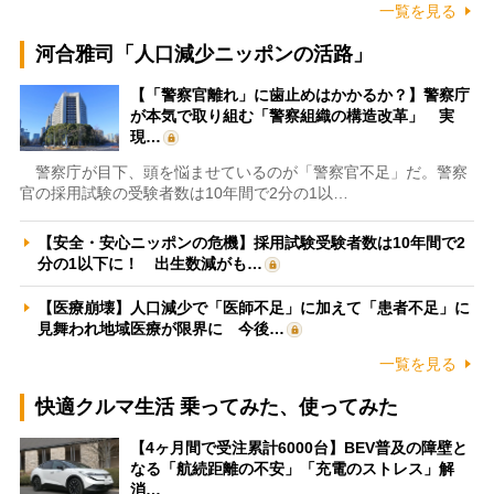
一覧を見る
河合雅司「人口減少ニッポンの活路」
【「警察官離れ」に歯止めはかかるか？】警察庁
が本気で取り組む「警察組織の構造改革」 実
現…
警察庁が目下、頭を悩ませているのが「警察官不足」だ。警察
官の採用試験の受験者数は10年間で2分の1以…
【安全・安心ニッポンの危機】採用試験受験者数は10年間で2
分の1以下に！ 出生数減がも…
【医療崩壊】人口減少で「医師不足」に加えて「患者不足」に
見舞われ地域医療が限界に 今後…
一覧を見る
快適クルマ生活 乗ってみた、使ってみた
【4ヶ月間で受注累計6000台】BEV普及の障壁と
なる「航続距離の不安」「充電のストレス」解
消…