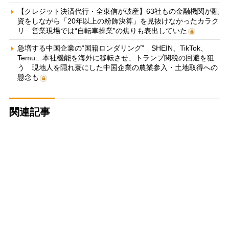
【クレジット決済代行・全東信が破産】63社もの金融機関が融
資をしながら「20年以上の粉飾決算」を見抜けなかったカラク
リ 営業現場では“自転車操業”の焦りも表出していた
急増する中国企業の“国籍ロンダリング” SHEIN、TikTok、
Temu…本社機能を海外に移転させ、トランプ関税の回避を狙
う 現地人を隠れ蓑にした中国企業の農業参入・土地取得への
懸念も
関連記事