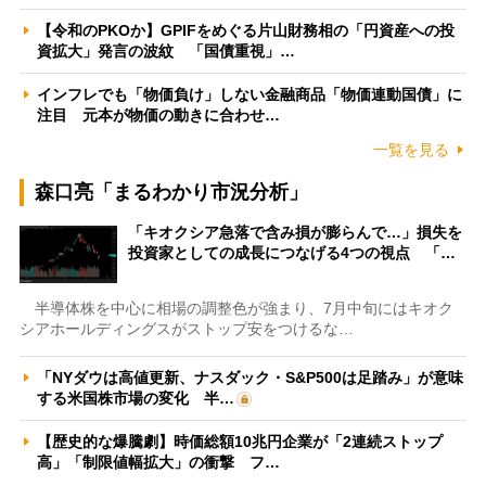
【令和のPKOか】GPIFをめぐる片山財務相の「円資産への投
資拡大」発言の波紋 「国債重視」…
インフレでも「物価負け」しない金融商品「物価連動国債」に
注目 元本が物価の動きに合わせ…
一覧を見る
森口亮「まるわかり市況分析」
「キオクシア急落で含み損が膨らんで…」損失を
投資家としての成長につなげる4つの視点 「…
半導体株を中心に相場の調整色が強まり、7月中旬にはキオク
シアホールディングスがストップ安をつけるな…
「NYダウは高値更新、ナスダック・S&P500は足踏み」が意味
する米国株市場の変化 半…
【歴史的な爆騰劇】時価総額10兆円企業が「2連続ストップ
高」「制限値幅拡大」の衝撃 フ…