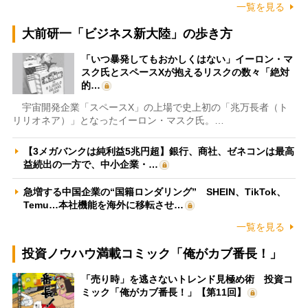
一覧を見る
大前研一「ビジネス新大陸」の歩き方
「いつ暴発してもおかしくはない」イーロン・マ
スク氏とスペースXが抱えるリスクの数々「絶対
的…
宇宙開発企業「スペースX」の上場で史上初の「兆万長者（ト
リリオネア）」となったイーロン・マスク氏。…
【3メガバンクは純利益5兆円超】銀行、商社、ゼネコンは最高
益続出の一方で、中小企業・…
急増する中国企業の“国籍ロンダリング” SHEIN、TikTok、
Temu…本社機能を海外に移転させ…
一覧を見る
投資ノウハウ満載コミック「俺がカブ番長！」
「売り時」を逃さないトレンド見極め術 投資コ
ミック「俺がカブ番長！」【第11回】