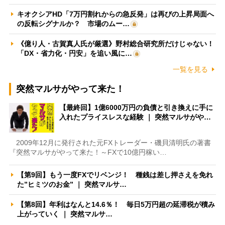
キオクシアHD「7万円割れからの急反発」は再びの上昇局面へ
の反転シグナルか？ 市場のムー…
《億り人・古賀真人氏が厳選》野村総合研究所だけじゃない！
「DX・省力化・円安」を追い風に…
一覧を見る
突然マルサがやって来た！
【最終回】1億6000万円の負債と引き換えに手に
入れたプライスレスな経験 ｜ 突然マルサがや…
2009年12月に発行された元FXトレーダー・磯貝清明氏の著書
『突然マルサがやって来た！～FXで10億円稼い…
【第9回】もう一度FXでリベンジ！ 種銭は差し押さえを免れ
た”ヒミツのお金” ｜ 突然マルサ…
【第8回】年利はなんと14.6％！ 毎日5万円超の延滞税が積み
上がっていく ｜ 突然マルサ…