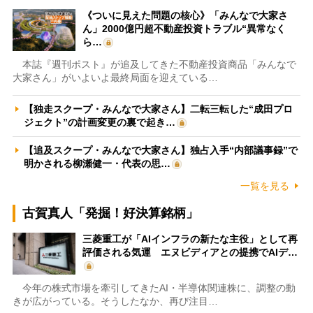
《ついに見えた問題の核心》「みんなで大家さ
ん」2000億円超不動産投資トラブル“異常なく
ら…
本誌『週刊ポスト』が追及してきた不動産投資商品「みんなで
大家さん」がいよいよ最終局面を迎えている…
【独走スクープ・みんなで大家さん】二転三転した“成田プロ
ジェクト”の計画変更の裏で起き…
【追及スクープ・みんなで大家さん】独占入手“内部議事録”で
明かされる柳瀬健一・代表の思…
一覧を見る
古賀真人「発掘！好決算銘柄」
三菱重工が「AIインフラの新たな主役」として再
評価される気運 エヌビディアとの提携でAIデ…
今年の株式市場を牽引してきたAI・半導体関連株に、調整の動
きが広がっている。そうしたなか、再び注目…