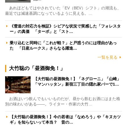
あれほどもてはやされていた「EV（BEV）シフト」の潮流も、
最近では減速基調になっているように見える。…
《雪道の対応力を検証》シビアな状況で実感した「フォレスタ
ー」の真価 「ターボ」と「スト…
乗り込むと同時に「これが軽？」と戸惑うのには理由があっ
た 「日産ルークス」さらなる躍進…
一覧を見る
大竹聡の「昼酒御免！」
【大竹聡の昼酒御免！】「ネグローニ」「山崎」
「マンハッタン」新宿三丁目の隠れ家バーで1…
お酒はいつ飲んでもいいものだが、昼から飲むお酒にはまた格
別の味わいがある――。ライター・作家の大竹…
【大竹聡の昼酒御免！】今の若者は「なめろう」や「キヌカツ
ギ」を知らないって本当？ 昔の…