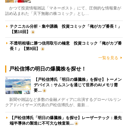
かつて投資情報雑誌「マネーポスト」にて、圧倒的な情報量が
詰め込まれた「天下無敵の株コミック」とし…
テクニカル分析・集中講義 投資コミック「俺がカブ番長！」
【第10回】
不透明相場に勝つ信用取引の極意 投資コミック「俺がカブ番
長！」【第9回】
一覧を見る
戸松信博の明日の爆騰株を探せ！
【戸松信博氏「明日の爆騰株」を探せ】トーメン
デバイス：サムスンを通じて世界のAIメモリ需
要…
新聞や雑誌など多数の金融メディアに出演するグローバルリン
クアドバイザーズ代表の戸松信博氏が、最新…
【戸松信博氏「明日の爆騰株」を探せ】レーザーテック：最先
端半導体の製造に不可欠な検査装…