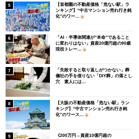
【首都圏の不動産価格「危ない駅」ラ
5
ンキング】“中古マンション売れ行き鈍
化”のワー…
「AI・半導体関連が“本命”であること
6
に変わりはない」資産20億円超の90歳
現役トレー…
「失敗すると取り返しがつかない」葬
7
儀社の手を借りない「DIY葬」の落とし
穴 素人には…
【大阪の不動産価格「危ない駅」ラン
8
キング】“中古マンション売れ行き鈍
化”のワース…
《200万円→資産10億円超の
9