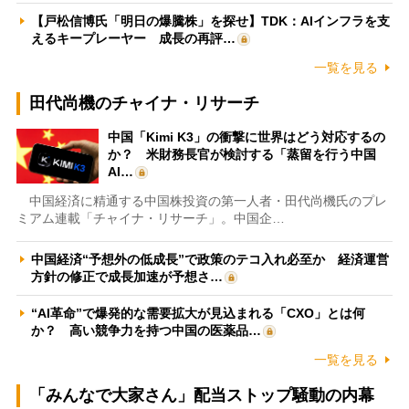
【戸松信博氏「明日の爆騰株」を探せ】TDK：AIインフラを支
えるキープレーヤー 成長の再評…
一覧を見る
田代尚機のチャイナ・リサーチ
中国「Kimi K3」の衝撃に世界はどう対応するの
か？ 米財務長官が検討する「蒸留を行う中国
AI…
中国経済に精通する中国株投資の第一人者・田代尚機氏のプレ
ミアム連載「チャイナ・リサーチ」。中国企…
中国経済“予想外の低成長”で政策のテコ入れ必至か 経済運営
方針の修正で成長加速が予想さ…
“AI革命”で爆発的な需要拡大が見込まれる「CXO」とは何
か？ 高い競争力を持つ中国の医薬品…
一覧を見る
「みんなで大家さん」配当ストップ騒動の内幕