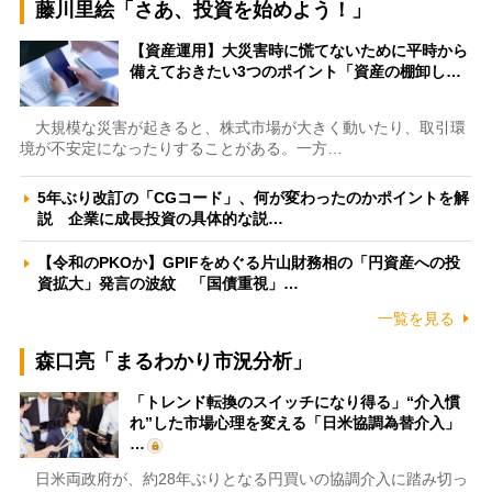
藤川里絵「さあ、投資を始めよう！」
【資産運用】大災害時に慌てないために平時から
備えておきたい3つのポイント「資産の棚卸し…
大規模な災害が起きると、株式市場が大きく動いたり、取引環
境が不安定になったりすることがある。一方…
5年ぶり改訂の「CGコード」、何が変わったのかポイントを解
説 企業に成長投資の具体的な説…
【令和のPKOか】GPIFをめぐる片山財務相の「円資産への投
資拡大」発言の波紋 「国債重視」…
一覧を見る
森口亮「まるわかり市況分析」
「トレンド転換のスイッチになり得る」“介入慣
れ”した市場心理を変える「日米協調為替介入」
…
日米両政府が、約28年ぶりとなる円買いの協調介入に踏み切っ