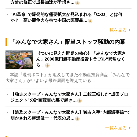
方針の修正で成長加速が予想さ…
“AI革命”で爆発的な需要拡大が見込まれる「CXO」とは何
か？ 高い競争力を持つ中国の医薬品…
一覧を見る
「みんなで大家さん」配当ストップ騒動の内幕
《ついに見えた問題の核心》「みんなで大家さ
ん」2000億円超不動産投資トラブル“異常なく
ら…
本誌『週刊ポスト』が追及してきた不動産投資商品「みんなで
大家さん」がいよいよ最終局面を迎えている…
【独走スクープ・みんなで大家さん】二転三転した“成田プロ
ジェクト”の計画変更の裏で起き…
【追及スクープ・みんなで大家さん】独占入手“内部議事録”で
明かされる柳瀬健一・代表の思…
一覧を見る