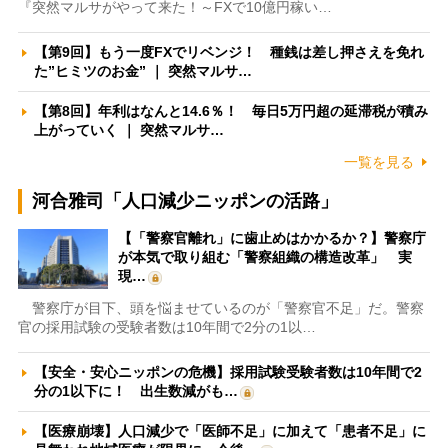
『突然マルサがやって来た！～FXで10億円稼い…
【第9回】もう一度FXでリベンジ！ 種銭は差し押さえを免れ
た”ヒミツのお金” ｜ 突然マルサ…
【第8回】年利はなんと14.6％！ 毎日5万円超の延滞税が積み
上がっていく ｜ 突然マルサ…
一覧を見る
河合雅司「人口減少ニッポンの活路」
【「警察官離れ」に歯止めはかかるか？】警察庁
が本気で取り組む「警察組織の構造改革」 実
現…
警察庁が目下、頭を悩ませているのが「警察官不足」だ。警察
官の採用試験の受験者数は10年間で2分の1以…
【安全・安心ニッポンの危機】採用試験受験者数は10年間で2
分の1以下に！ 出生数減がも…
【医療崩壊】人口減少で「医師不足」に加えて「患者不足」に