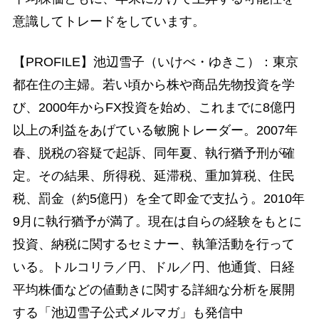
意識してトレードをしています。
【PROFILE】池辺雪子（いけべ・ゆきこ）：東京
都在住の主婦。若い頃から株や商品先物投資を学
び、2000年からFX投資を始め、これまでに8億円
以上の利益をあげている敏腕トレーダー。2007年
春、脱税の容疑で起訴、同年夏、執行猶予刑が確
定。その結果、所得税、延滞税、重加算税、住民
税、罰金（約5億円）を全て即金で支払う。2010年
9月に執行猶予が満了。現在は自らの経験をもとに
投資、納税に関するセミナー、執筆活動を行って
いる。トルコリラ／円、ドル／円、他通貨、日経
平均株価などの値動きに関する詳細な分析を展開
する「池辺雪子公式メルマガ」も発信中