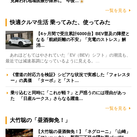
見舞われ地域医療が限界に 今後…
一覧を見る
快適クルマ生活 乗ってみた、使ってみた
【4ヶ月間で受注累計6000台】BEV普及の障壁と
なる「航続距離の不安」「充電のストレス」解
消…
あれほどもてはやされていた「EV（BEV）シフト」の潮流も、
最近では減速基調になっているように見える。…
《雪道の対応力を検証》シビアな状況で実感した「フォレスタ
ー」の真価 「ターボ」と「スト…
乗り込むと同時に「これが軽？」と戸惑うのには理由があっ
た 「日産ルークス」さらなる躍進…
一覧を見る
大竹聡の「昼酒御免！」
【大竹聡の昼酒御免！】「ネグローニ」「山崎」