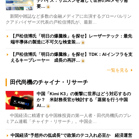
デバイス：サムスンを通じて世界のAIメモリ需
要…
新聞や雑誌など多数の金融メディアに出演するグローバルリン
クアドバイザーズ代表の戸松信博氏が、最新…
【戸松信博氏「明日の爆騰株」を探せ】レーザーテック：最先
端半導体の製造に不可欠な検査装…
【戸松信博氏「明日の爆騰株」を探せ】TDK：AIインフラを支
えるキープレーヤー 成長の再評…
一覧を見る
田代尚機のチャイナ・リサーチ
中国「Kimi K3」の衝撃に世界はどう対応するの
か？ 米財務長官が検討する「蒸留を行う中国
AI…
中国経済に精通する中国株投資の第一人者・田代尚機氏のプレ
ミアム連載「チャイナ・リサーチ」。中国企…
中国経済“予想外の低成長”で政策のテコ入れ必至か 経済運営