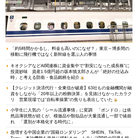
「約5時間かかるし、料金も高いのになぜ？」東京～博多間の
移動に飛行機ではなく新幹線を選ぶ人の事情
キオクシアなどAI関連株に資金集中で“割安になった成長株”に
投資妙味 資産1.5億円超の坂本慎太郎さんが「絶好の仕込み
時」と考える防衛・食品銘柄を紹介
【クレジット決済代行・全東信が破産】63社もの金融機関が融
資をしながら「20年以上の粉飾決算」を見抜けなかったカラク
リ 営業現場では“自転車操業”の焦りも表出していた
小学生に人気の「シール流通事情」に変調 「ボンドロ」は依
然品薄状態が続くが、模倣品や類似品が大量流通し一部で値崩
れ 「選別が本格化する時代に」
急増する中国企業の“国籍ロンダリング” SHEIN、TikTok、
Temu…本社機能を海外に移転させ、トランプ関税の回避を狙