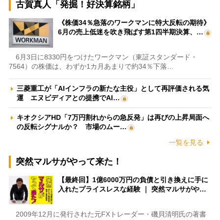
古賀真人「発掘！好決算銘柄」
《株価34％急落のワークマンに特大反転の期待》
6月の売上低迷を吹き飛ばす第1四半期決算、…
6月3日に8330円をつけたワークマン（東証スタンダード・
7564）の株価は、わずか1カ月あまりで約34％下落…
三菱重工が「AIインフラの新たな主役」として再評価される気
運 エヌビディアとの提携でAI…
キオクシアHD「7万円割れからの急反発」は再びの上昇局面へ
の反転シグナルか？ 市場のムー…
一覧を見る
突然マルサがやって来た！
【最終回】1億6000万円の負債と引き換えに手に
入れたプライスレスな経験 ｜ 突然マルサがや…
2009年12月に発行された元FXトレーダー・磯貝清明氏の著書