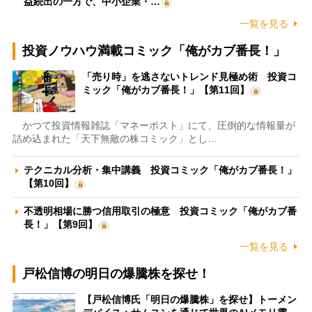
益続出の一方で、中小企業・…
一覧を見る
投資ノウハウ満載コミック「俺がカブ番長！」
「売り時」を逃さないトレンド見極め術 投資コ
ミック「俺がカブ番長！」【第11回】
かつて投資情報雑誌「マネーポスト」にて、圧倒的な情報量が
詰め込まれた「天下無敵の株コミック」とし…
テクニカル分析・集中講義 投資コミック「俺がカブ番長！」
【第10回】
不透明相場に勝つ信用取引の極意 投資コミック「俺がカブ番
長！」【第9回】
一覧を見る
戸松信博の明日の爆騰株を探せ！
【戸松信博氏「明日の爆騰株」を探せ】トーメン