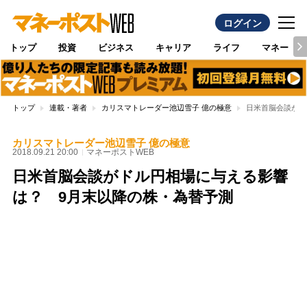
ログイン
トップ
投資
ビジネス
キャリア
ライフ
マネー
トップ
連載・著者
カリスマトレーダー池辺雪子 億の極意
日米首脳会談がド
カリスマトレーダー池辺雪子 億の極意
2018.09.21 20:00
マネーポストWEB
日米首脳会談がドル円相場に与える影響
は？ 9月末以降の株・為替予測
Loaded
:
100.00%
/
Unmute