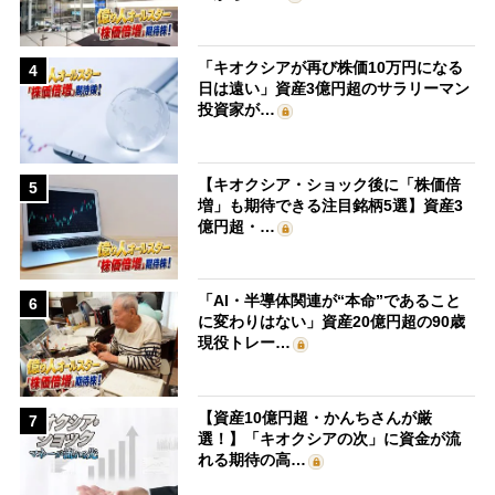
「キオクシアが再び株価10万円になる
4
日は遠い」資産3億円超のサラリーマン
投資家が…
【キオクシア・ショック後に「株価倍
5
増」も期待できる注目銘柄5選】資産3
億円超・…
「AI・半導体関連が“本命”であること
6
に変わりはない」資産20億円超の90歳
現役トレー…
【資産10億円超・かんちさんが厳
7
選！】「キオクシアの次」に資金が流
れる期待の高…