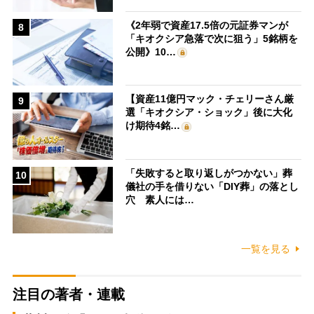
《2年弱で資産17.5倍の元証券マンが
8
「キオクシア急落で次に狙う」5銘柄を
公開》10…
【資産11億円マック・チェリーさん厳
9
選「キオクシア・ショック」後に大化
け期待4銘…
「失敗すると取り返しがつかない」葬
10
儀社の手を借りない「DIY葬」の落とし
穴 素人には…
一覧を見る
注目の著者・連載