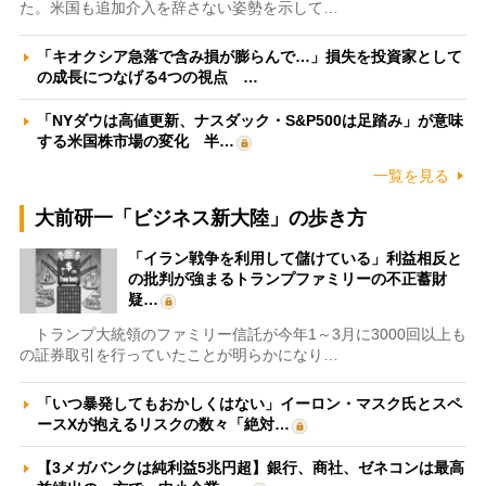
た。米国も追加介入を辞さない姿勢を示して…
「キオクシア急落で含み損が膨らんで…」損失を投資家として
の成長につなげる4つの視点 …
「NYダウは高値更新、ナスダック・S&P500は足踏み」が意味
する米国株市場の変化 半…
一覧を見る
大前研一「ビジネス新大陸」の歩き方
「イラン戦争を利用して儲けている」利益相反と
の批判が強まるトランプファミリーの不正蓄財
疑…
トランプ大統領のファミリー信託が今年1～3月に3000回以上も
の証券取引を行っていたことが明らかになり…
「いつ暴発してもおかしくはない」イーロン・マスク氏とスペ
ースXが抱えるリスクの数々「絶対…
【3メガバンクは純利益5兆円超】銀行、商社、ゼネコンは最高