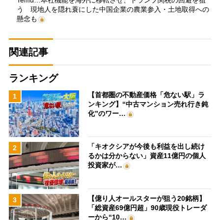
う 現地人を隠れ蓑にした中国企業の農業参入・土地取得への
懸念も
関連記事
ランキング
【首都圏の不動産価格「危ない駅」ラ
1
ンキング】“中古マンション売れ行き鈍
化”のワー…
「キオクシアが今後も利益を出し続け
2
るかは分からない」資産11億円の個人
投資家が…
【億り人オールスターが狙う20銘柄】
3
「総資産69億円超」90歳現役トレーダ
ーから“10…