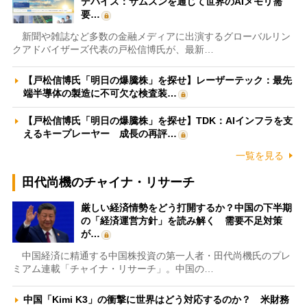
デバイス：サムスンを通じて世界のAIメモリ需
要…
新聞や雑誌など多数の金融メディアに出演するグローバルリン
クアドバイザーズ代表の戸松信博氏が、最新…
【戸松信博氏「明日の爆騰株」を探せ】レーザーテック：最先
端半導体の製造に不可欠な検査装…
【戸松信博氏「明日の爆騰株」を探せ】TDK：AIインフラを支
えるキープレーヤー 成長の再評…
一覧を見る
田代尚機のチャイナ・リサーチ
厳しい経済情勢をどう打開するか？中国の下半期
の「経済運営方針」を読み解く 需要不足対策
が…
中国経済に精通する中国株投資の第一人者・田代尚機氏のプレ
ミアム連載「チャイナ・リサーチ」。中国の…
中国「Kimi K3」の衝撃に世界はどう対応するのか？ 米財務