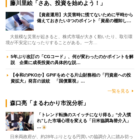
藤川里絵「さあ、投資を始めよう！」
【資産運用】大災害時に慌てないために平時から
備えておきたい3つのポイント「資産の棚卸し…
大規模な災害が起きると、株式市場が大きく動いたり、取引環
境が不安定になったりすることがある。一方…
5年ぶり改訂の「CGコード」、何が変わったのかポイントを解
説 企業に成長投資の具体的な説…
【令和のPKOか】GPIFをめぐる片山財務相の「円資産への投
資拡大」発言の波紋 「国債重視」…
一覧を見る
森口亮「まるわかり市況分析」
「トレンド転換のスイッチになり得る」“介入慣
れ”した市場心理を変える「日米協調為替介入」
…
日米両政府が、約28年ぶりとなる円買いの協調介入に踏み切っ