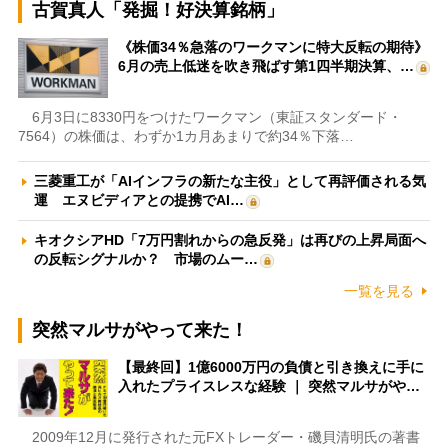
古賀真人「発掘！好決算銘柄」
《株価34％急落のワークマンに特大反転の期待》
6月の売上低迷を吹き飛ばす第1四半期決算、…
6月3日に8330円をつけたワークマン（東証スタンダード・
7564）の株価は、わずか1カ月あまりで約34％下落…
三菱重工が「AIインフラの新たな主役」として再評価される気
運 エヌビディアとの提携でAI…
キオクシアHD「7万円割れからの急反発」は再びの上昇局面へ
の反転シグナルか？ 市場のムー…
一覧を見る
突然マルサがやって来た！
【最終回】1億6000万円の負債と引き換えに手に
入れたプライスレスな経験 ｜ 突然マルサがや…
2009年12月に発行された元FXトレーダー・磯貝清明氏の著書