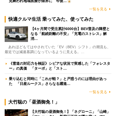
見舞われ地域医療が限界に 今後…
一覧を見る
快適クルマ生活 乗ってみた、使ってみた
【4ヶ月間で受注累計6000台】BEV普及の障壁と
なる「航続距離の不安」「充電のストレス」解
消…
あれほどもてはやされていた「EV（BEV）シフト」の潮流も、
最近では減速基調になっているように見える。…
《雪道の対応力を検証》シビアな状況で実感した「フォレスタ
ー」の真価 「ターボ」と「スト…
乗り込むと同時に「これが軽？」と戸惑うのには理由があっ
た 「日産ルークス」さらなる躍進…
一覧を見る
大竹聡の「昼酒御免！」
【大竹聡の昼酒御免！】「ネグローニ」「山崎」