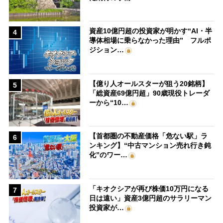
資産10億円超の投資家が明かす“AI・半
4
導体相場に乗らなかった理由” フルポ
ジション…
【億り人オールスターが狙う20銘柄】
5
「総資産69億円超」90歳現役トレーダ
ーから“10…
【首都圏の不動産価格「危ない駅」ラ
6
ンキング】“中古マンション売れ行き鈍
化”のワー…
「キオクシアが再び株価10万円になる
7
日は遠い」資産3億円超のサラリーマン
投資家が…