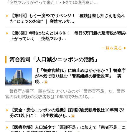
『突然マルサがやって来た！～FXで10億円稼い…
【第9回】もう一度FXでリベンジ！ 種銭は差し押さえを免れ
た”ヒミツのお金” ｜ 突然マルサ…
【第8回】年利はなんと14.6％！ 毎日5万円超の延滞税が積み
上がっていく ｜ 突然マルサ…
一覧を見る
河合雅司「人口減少ニッポンの活路」
【「警察官離れ」に歯止めはかかるか？】警察庁
が本気で取り組む「警察組織の構造改革」 実
現…
警察庁が目下、頭を悩ませているのが「警察官不足」だ。警察
官の採用試験の受験者数は10年間で2分の1以…
【安全・安心ニッポンの危機】採用試験受験者数は10年間で2
分の1以下に！ 出生数減がも…
【医療崩壊】人口減少で「医師不足」に加えて「患者不足」に