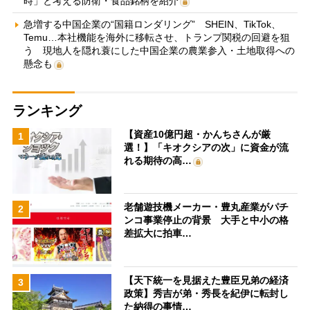
時」と考える防衛・食品銘柄を紹介
急増する中国企業の“国籍ロンダリング” SHEIN、TikTok、
Temu…本社機能を海外に移転させ、トランプ関税の回避を狙
う 現地人を隠れ蓑にした中国企業の農業参入・土地取得への
懸念も
ランキング
【資産10億円超・かんちさんが厳
1
選！】「キオクシアの次」に資金が流
れる期待の高…
老舗遊技機メーカー・豊丸産業がパチ
2
ンコ事業停止の背景 大手と中小の格
差拡大に拍車…
【天下統一を見据えた豊臣兄弟の経済
3
政策】秀吉が弟・秀長を紀伊に転封し
た納得の事情…