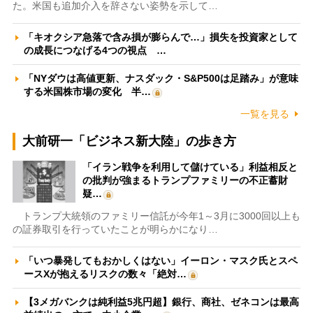
た。米国も追加介入を辞さない姿勢を示して…
「キオクシア急落で含み損が膨らんで…」損失を投資家として
の成長につなげる4つの視点 …
「NYダウは高値更新、ナスダック・S&P500は足踏み」が意味
する米国株市場の変化 半…
一覧を見る
大前研一「ビジネス新大陸」の歩き方
「イラン戦争を利用して儲けている」利益相反と
の批判が強まるトランプファミリーの不正蓄財
疑…
トランプ大統領のファミリー信託が今年1～3月に3000回以上も
の証券取引を行っていたことが明らかになり…
「いつ暴発してもおかしくはない」イーロン・マスク氏とスペ
ースXが抱えるリスクの数々「絶対…
【3メガバンクは純利益5兆円超】銀行、商社、ゼネコンは最高