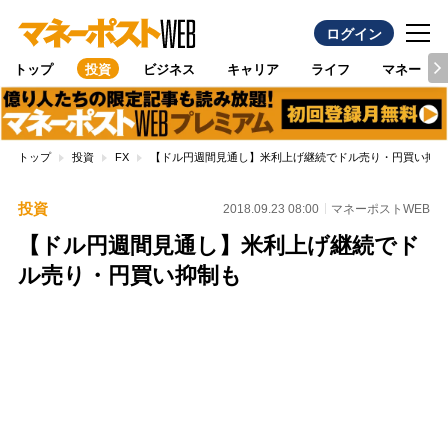
ログイン
トップ
投資
ビジネス
キャリア
ライフ
マネー
トップ
投資
FX
【ドル円週間見通し】米利上げ継続でドル売り・円買い抑制
投資
2018.09.23 08:00
マネーポストWEB
【ドル円週間見通し】米利上げ継続でド
ル売り・円買い抑制も
Loaded
:
100.00%
/
Unmute