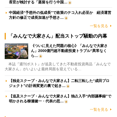
長官が検討する「蒸留を行う中国…
中国経済“予想外の低成長”で政策のテコ入れ必至か 経済運営
方針の修正で成長加速が予想さ…
一覧を見る
「みんなで大家さん」配当ストップ騒動の内幕
《ついに見えた問題の核心》「みんなで大家さ
ん」2000億円超不動産投資トラブル“異常なく
ら…
本誌『週刊ポスト』が追及してきた不動産投資商品「みんなで
大家さん」がいよいよ最終局面を迎えている…
【独走スクープ・みんなで大家さん】二転三転した“成田プロ
ジェクト”の計画変更の裏で起き…
【追及スクープ・みんなで大家さん】独占入手“内部議事録”で
明かされる柳瀬健一・代表の思…
一覧を見る