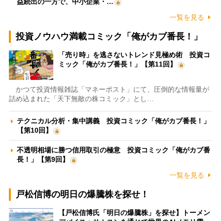
益続出の一方で、中小企業・…
一覧を見る
投資ノウハウ満載コミック「俺がカブ番長！」
「売り時」を逃さないトレンド見極め術 投資コ
ミック「俺がカブ番長！」【第11回】
かつて投資情報雑誌「マネーポスト」にて、圧倒的な情報量が
詰め込まれた「天下無敵の株コミック」とし…
テクニカル分析・集中講義 投資コミック「俺がカブ番長！」
【第10回】
不透明相場に勝つ信用取引の極意 投資コミック「俺がカブ番
長！」【第9回】
一覧を見る
戸松信博の明日の爆騰株を探せ！
【戸松信博氏「明日の爆騰株」を探せ】トーメン