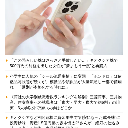
「この恐ろしい株はさっさと手放したい…」キオクシア株で
500万円の利益を出した女性が“夢よもう一度”と再購入
小学生に人気の「シール流通事情」に変調 「ボンドロ」は依
然品薄状態が続くが、模倣品や類似品が大量流通し一部で値崩
れ 「選別が本格化する時代に」
《商社の大学別就職者数ランキングを解剖》三菱商事、三井物
産、住友商事への就職者は「東大・早大・慶大で約6割」の現
実 3大学以外で強い大学はどこか
キオクシアなどAI関連株に資金集中で“割安になった成長株”に
投資妙味 資産1.5億円超の坂本慎太郎さんが「絶好の仕込み