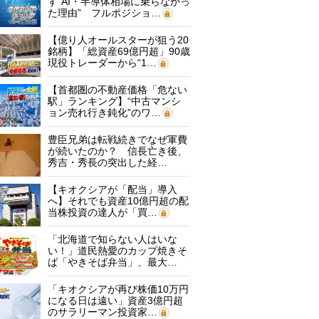
す“AI・半導体相場に乗らなかっ
た理由” フルポジショ…
【億り人オールスターが狙う20
銘柄】「総資産69億円超」90歳
現役トレーダーから“1…
【首都圏の不動産価格「危ない
駅」ランキング】“中古マンシ
ョン売れ行き鈍化”のワ…
豊臣兄弟は転戦続きでなぜ軍費
が続いたのか？ 信長亡き後、
秀吉・秀長の突出した経…
【キオクシアが「配当」導入
へ】それでも資産10億円超の配
当株投資の達人が「買…
「北海道で知らない人はいな
い！」道民熱愛のカップ焼きそ
ば「やきそば弁当」、最大…
「キオクシアが再び株価10万円
になる日は遠い」資産3億円超
のサラリーマン投資家…