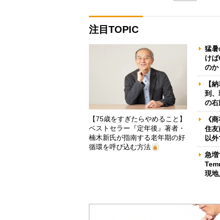
注目TOPIC
猛暑
けば
のか
【納
到、
の右
【75歳をすぎたらやめること】
《商
ベストセラー『定年後』著者・
住友
楠木新氏が指南する老年期の好
以外
循環を呼び込む方法
急増
Te
現地