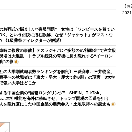
【お
202
のお葬式で悩ましい“喪服問題” 女性は「ワンピースを着てい
OK」という俗説に潜む誤解、なぜ「ジャケット」がマストな
？《1級葬祭ディレクターが解説》
車時に複数の事故】テスラジャパン“多額のEV補助金”で注文殺
現場は大混乱 トラブル続発の背後に見え隠れする“イーロン
腕”の影
社の大学別就職者数ランキングを解剖》三菱商事、三井物産、
商事への就職者は「東大・早大・慶大で約6割」の現実 3大学
で強い大学はどこか
する中国企業の“国籍ロンダリング” SHEIN、TikTok、
mu…本社機能を海外に移転させ、トランプ関税の回避を狙う
人を隠れ蓑にした中国企業の農業参入・土地取得への懸念も