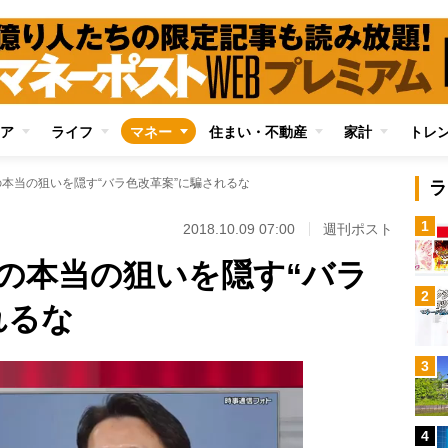
ア
ライフ
マネー
住まい・不動産
家計
トレ
の本当の狙いを隠す“バラ色改革案”に騙されるな
ラ
1
2018.10.09 07:00
週刊ポスト
」の本当の狙いを隠す“バラ
2
れるな
3
4