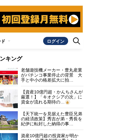
ンド
ログイン
ンキング
老舗遊技機メーカー・豊丸産業
がパチンコ事業停止の背景 大
手と中小の格差拡大に拍…
【資産10億円超・かんちさんが
厳選！】「キオクシアの次」に
資金が流れる期待の…
【天下統一を見据えた豊臣兄弟
の経済政策】秀吉が弟・秀長を
紀伊に転封した納得の事…
資産10億円超の投資家が明か