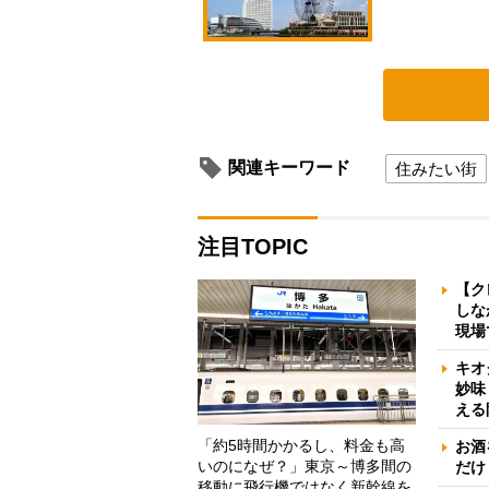
関連キーワード
住みたい街
注目TOPIC
【ク
しな
現場
キオ
妙味
える
「約5時間かかるし、料金も高
お酒
いのになぜ？」東京～博多間の
だけ
移動に飛行機ではなく新幹線を