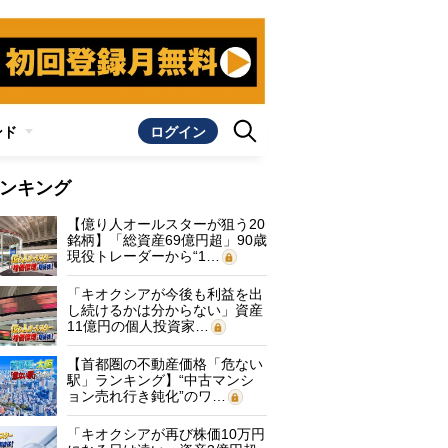
ンド
ログイン
ンキング
【億り人オールスターが狙う20
銘柄】「総資産69億円超」90歳
現役トレーダーから“1…
「キオクシアが今後も利益を出
し続けるかは分からない」資産
11億円の個人投資家…
【首都圏の不動産価格「危ない
駅」ランキング】“中古マンシ
ョン売れ行き鈍化”のワ…
「キオクシアが再び株価10万円