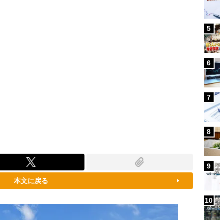
5
6
7
8
9
本文に戻る
10