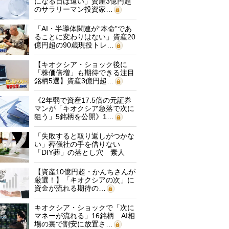
になる日は遠い」資産3億円超
のサラリーマン投資家…
「AI・半導体関連が“本命”であ
ることに変わりはない」資産20
億円超の90歳現役トレ…
【キオクシア・ショック後に
「株価倍増」も期待できる注目
銘柄5選】資産3億円超…
《2年弱で資産17.5倍の元証券
マンが「キオクシア急落で次に
狙う」5銘柄を公開》1…
「失敗すると取り返しがつかな
い」葬儀社の手を借りない
「DIY葬」の落とし穴 素人
に…
【資産10億円超・かんちさんが
厳選！】「キオクシアの次」に
資金が流れる期待の…
キオクシア・ショックで「次に
マネーが流れる」16銘柄 AI相
場の裏で割安に放置さ…