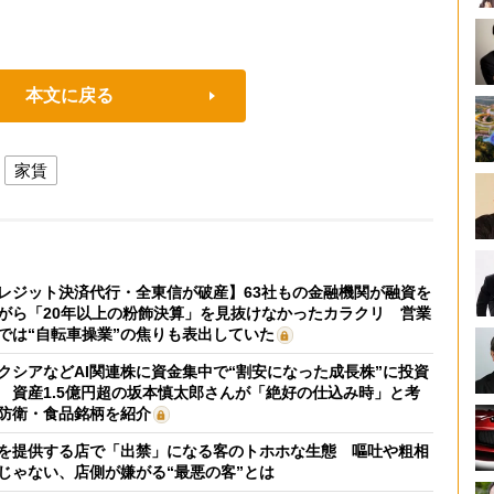
本文に戻る
家賃
レジット決済代行・全東信が破産】63社もの金融機関が融資を
がら「20年以上の粉飾決算」を見抜けなかったカラクリ 営業
では“自転車操業”の焦りも表出していた
クシアなどAI関連株に資金集中で“割安になった成長株”に投資
 資産1.5億円超の坂本慎太郎さんが「絶好の仕込み時」と考
防衛・食品銘柄を紹介
を提供する店で「出禁」になる客のトホホな生態 嘔吐や粗相
じゃない、店側が嫌がる“最悪の客”とは