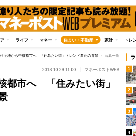
ア
ライフ
マネー
住まい・不動産
家計
トレ
住宅地から中核都市へ 「住みたい街」トレンド変化の背景
写真一覧
ラ
1
2018.10.29 11:00
マネーポストWEB
核都市へ 「住みたい街」
2
景
3
4