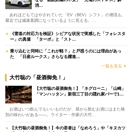
消…
あれほどもてはやされていた「EV（BEV）シフト」の潮流も、
最近では減速基調になっているように見える。…
《雪道の対応力を検証》シビアな状況で実感した「フォレスタ
ー」の真価 「ターボ」と「スト…
乗り込むと同時に「これが軽？」と戸惑うのには理由があっ
た 「日産ルークス」さらなる躍進…
一覧を見る
大竹聡の「昼酒御免！」
【大竹聡の昼酒御免！】「ネグローニ」「山崎」
「マンハッタン」新宿三丁目の隠れ家バーで1…
お酒はいつ飲んでもいいものだが、昼から飲むお酒にはまた格
別の味わいがある――。ライター・作家の大竹…
【大竹聡の昼酒御免！】今の若者は「なめろう」や「キヌカツ