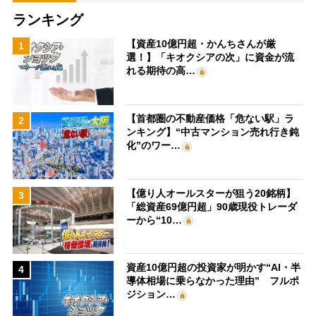
ランキング
【資産10億円超・かんちさんが厳
1
選！】「キオクシアの次」に資金が流
れる期待の高…
【首都圏の不動産価格「危ない駅」ラ
2
ンキング】“中古マンション売れ行き鈍
化”のワー…
【億り人オールスターが狙う20銘柄】
3
「総資産69億円超」90歳現役トレーダ
ーから“10…
資産10億円超の投資家が明かす“AI・半
4
導体相場に乗らなかった理由” フルポ
ジション…