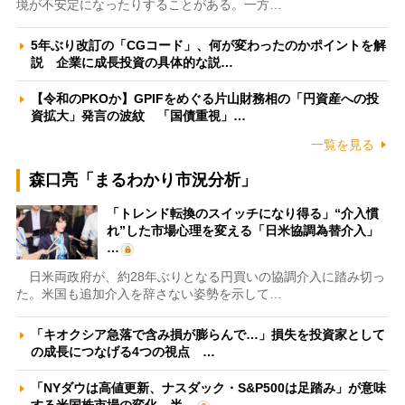
境が不安定になったりすることがある。一方…
5年ぶり改訂の「CGコード」、何が変わったのかポイントを解
説 企業に成長投資の具体的な説…
【令和のPKOか】GPIFをめぐる片山財務相の「円資産への投
資拡大」発言の波紋 「国債重視」…
一覧を見る
森口亮「まるわかり市況分析」
「トレンド転換のスイッチになり得る」“介入慣
れ”した市場心理を変える「日米協調為替介入」
…
日米両政府が、約28年ぶりとなる円買いの協調介入に踏み切っ
た。米国も追加介入を辞さない姿勢を示して…
「キオクシア急落で含み損が膨らんで…」損失を投資家として
の成長につなげる4つの視点 …
「NYダウは高値更新、ナスダック・S&P500は足踏み」が意味
する米国株市場の変化 半…