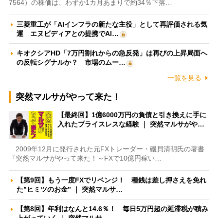
7564）の株価は、わずか1カ月あまりで約34％下落…
三菱重工が「AIインフラの新たな主役」として再評価される気
運 エヌビディアとの提携でAI…
キオクシアHD「7万円割れからの急反発」は再びの上昇局面へ
の反転シグナルか？ 市場のムー…
一覧を見る
突然マルサがやって来た！
【最終回】1億6000万円の負債と引き換えに手に
入れたプライスレスな経験 ｜ 突然マルサがや…
2009年12月に発行された元FXトレーダー・磯貝清明氏の著書
『突然マルサがやって来た！～FXで10億円稼い…
【第9回】もう一度FXでリベンジ！ 種銭は差し押さえを免れ
た”ヒミツのお金” ｜ 突然マルサ…
【第8回】年利はなんと14.6％！ 毎日5万円超の延滞税が積み
上がっていく ｜ 突然マルサ…