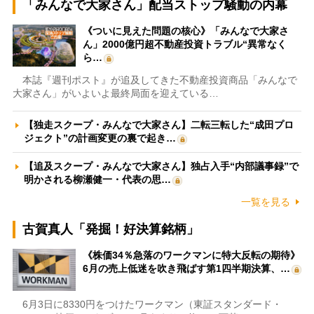
「みんなで大家さん」配当ストップ騒動の内幕
《ついに見えた問題の核心》「みんなで大家さ
ん」2000億円超不動産投資トラブル“異常なく
ら…
本誌『週刊ポスト』が追及してきた不動産投資商品「みんなで
大家さん」がいよいよ最終局面を迎えている…
【独走スクープ・みんなで大家さん】二転三転した“成田プロ
ジェクト”の計画変更の裏で起き…
【追及スクープ・みんなで大家さん】独占入手“内部議事録”で
明かされる柳瀬健一・代表の思…
一覧を見る
古賀真人「発掘！好決算銘柄」
《株価34％急落のワークマンに特大反転の期待》
6月の売上低迷を吹き飛ばす第1四半期決算、…
6月3日に8330円をつけたワークマン（東証スタンダード・