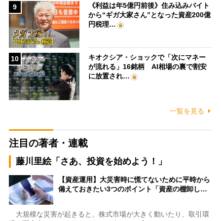
《利益は年5億円前後》住み込みバイト
9
から“ギガ大家さん”となった資産200億
円税理…
キオクシア・ショックで「次にマネー
10
が流れる」16銘柄 AI相場の裏で割安
に放置され…
一覧を見る
注目の著者・連載
藤川里絵「さあ、投資を始めよう！」
【資産運用】大災害時に慌てないために平時から
備えておきたい3つのポイント「資産の棚卸し…
大規模な災害が起きると、株式市場が大きく動いたり、取引環