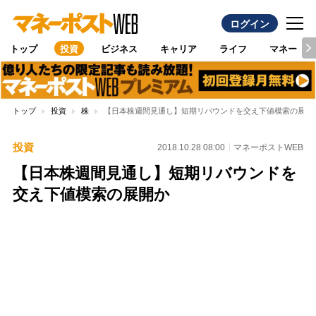
ログイン
トップ
投資
ビジネス
キャリア
ライフ
マネー
トップ
投資
株
【日本株週間見通し】短期リバウンドを交え下値模索の展開
投資
2018.10.28 08:00
マネーポストWEB
【日本株週間見通し】短期リバウンドを
交え下値模索の展開か
Loaded
:
100.00%
/
Unmute