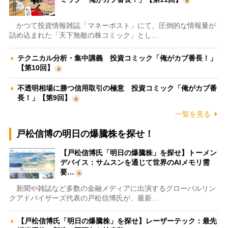
かつて投資情報雑誌「マネーポスト」にて、圧倒的な情報量が
詰め込まれた「天下無敵の株コミック」とし…
テクニカル分析・集中講義 投資コミック「俺がカブ番長！」
【第10回】
不透明相場に勝つ信用取引の極意 投資コミック「俺がカブ番
長！」【第9回】
一覧を見る
戸松信博の明日の爆騰株を探せ！
【戸松信博氏「明日の爆騰株」を探せ】トーメン
デバイス：サムスンを通じて世界のAIメモリ需
要…
新聞や雑誌など多数の金融メディアに出演するグローバルリン
クアドバイザーズ代表の戸松信博氏が、最新…
【戸松信博氏「明日の爆騰株」を探せ】レーザーテック：最先