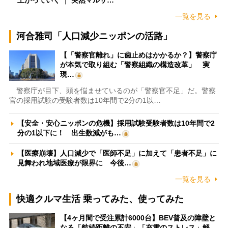
一覧を見る
河合雅司「人口減少ニッポンの活路」
【「警察官離れ」に歯止めはかかるか？】警察庁
が本気で取り組む「警察組織の構造改革」 実
現…
警察庁が目下、頭を悩ませているのが「警察官不足」だ。警察
官の採用試験の受験者数は10年間で2分の1以…
【安全・安心ニッポンの危機】採用試験受験者数は10年間で2
分の1以下に！ 出生数減がも…
【医療崩壊】人口減少で「医師不足」に加えて「患者不足」に
見舞われ地域医療が限界に 今後…
一覧を見る
快適クルマ生活 乗ってみた、使ってみた
【4ヶ月間で受注累計6000台】BEV普及の障壁と
なる「航続距離の不安」「充電のストレス」解