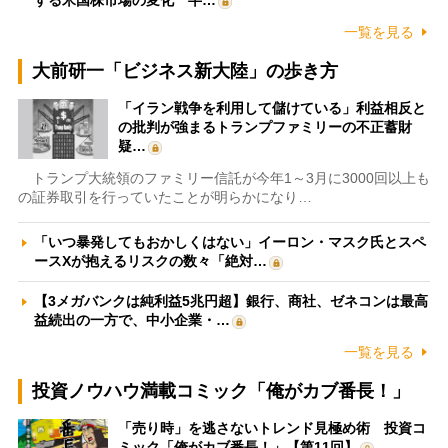
一覧を見る
大前研一「ビジネス新大陸」の歩き方
「イラン戦争を利用して儲けている」利益相反と
の批判が強まるトランプファミリーの不正蓄財
疑…
トランプ大統領のファミリー信託が今年1～3月に3000回以上も
の証券取引を行っていたことが明らかになり…
「いつ暴発してもおかしくはない」イーロン・マスク氏とスペ
ースXが抱えるリスクの数々「絶対…
【3メガバンクは純利益5兆円超】銀行、商社、ゼネコンは最高
益続出の一方で、中小企業・…
一覧を見る
投資ノウハウ満載コミック「俺がカブ番長！」
「売り時」を逃さないトレンド見極め術 投資コ
ミック「俺がカブ番長！」【第11回】