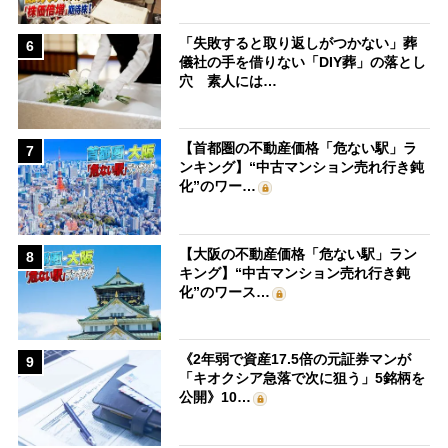
「失敗すると取り返しがつかない」葬
6
儀社の手を借りない「DIY葬」の落とし
穴 素人には…
【首都圏の不動産価格「危ない駅」ラ
7
ンキング】“中古マンション売れ行き鈍
化”のワー…
【大阪の不動産価格「危ない駅」ラン
8
キング】“中古マンション売れ行き鈍
化”のワース…
《2年弱で資産17.5倍の元証券マンが
9
「キオクシア急落で次に狙う」5銘柄を
公開》10…