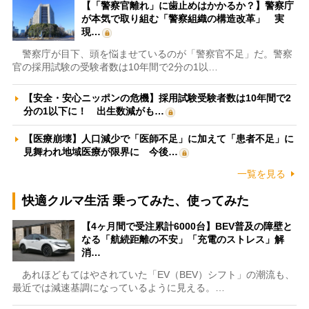
【「警察官離れ」に歯止めはかかるか？】警察庁
が本気で取り組む「警察組織の構造改革」 実
現…
警察庁が目下、頭を悩ませているのが「警察官不足」だ。警察
官の採用試験の受験者数は10年間で2分の1以…
【安全・安心ニッポンの危機】採用試験受験者数は10年間で2
分の1以下に！ 出生数減がも…
【医療崩壊】人口減少で「医師不足」に加えて「患者不足」に
見舞われ地域医療が限界に 今後…
一覧を見る
快適クルマ生活 乗ってみた、使ってみた
【4ヶ月間で受注累計6000台】BEV普及の障壁と
なる「航続距離の不安」「充電のストレス」解
消…
あれほどもてはやされていた「EV（BEV）シフト」の潮流も、
最近では減速基調になっているように見える。…