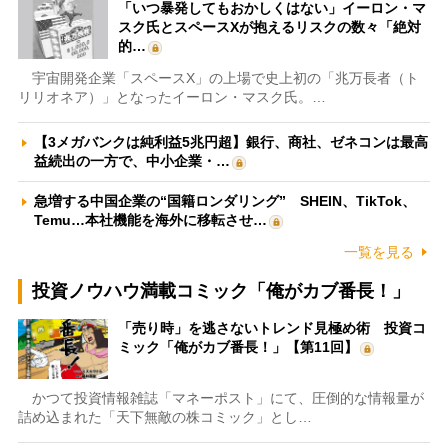
「いつ暴発してもおかしくはない」イーロン・マ
スク氏とスペースXが抱えるリスクの数々「絶対
的…
宇宙開発企業「スペースX」の上場で史上初の「兆万長者（ト
リリオネア）」となったイーロン・マスク氏。…
【3メガバンクは純利益5兆円超】銀行、商社、ゼネコンは最高
益続出の一方で、中小企業・…
急増する中国企業の“国籍ロンダリング” SHEIN、TikTok、
Temu…本社機能を海外に移転させ…
一覧を見る
投資ノウハウ満載コミック「俺がカブ番長！」
「売り時」を逃さないトレンド見極め術 投資コ
ミック「俺がカブ番長！」【第11回】
かつて投資情報雑誌「マネーポスト」にて、圧倒的な情報量が
詰め込まれた「天下無敵の株コミック」とし…