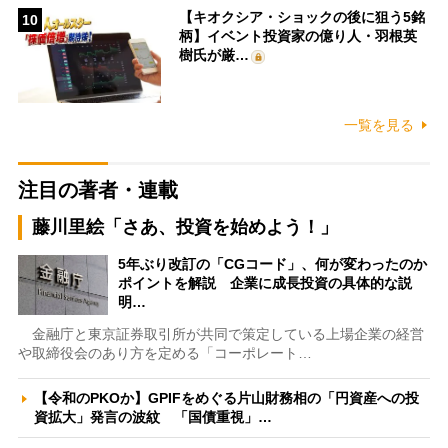
【キオクシア・ショックの後に狙う5銘
10
柄】イベント投資家の億り人・羽根英
樹氏が厳…
一覧を見る
注目の著者・連載
藤川里絵「さあ、投資を始めよう！」
5年ぶり改訂の「CGコード」、何が変わったのか
ポイントを解説 企業に成長投資の具体的な説
明…
金融庁と東京証券取引所が共同で策定している上場企業の経営
や取締役会のあり方を定める「コーポレート…
【令和のPKOか】GPIFをめぐる片山財務相の「円資産への投
資拡大」発言の波紋 「国債重視」…