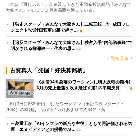
本誌『週刊ポスト』が追及してきた不動産投資商品「みんなで
大家さん」がいよいよ最終局面を迎えている…
【独走スクープ・みんなで大家さん】二転三転した“成田プロ
ジェクト”の計画変更の裏で起き…
【追及スクープ・みんなで大家さん】独占入手“内部議事録”で
明かされる柳瀬健一・代表の思…
一覧を見る
古賀真人「発掘！好決算銘柄」
《株価34％急落のワークマンに特大反転の期待》
6月の売上低迷を吹き飛ばす第1四半期決算、…
6月3日に8330円をつけたワークマン（東証スタンダード・
7564）の株価は、わずか1カ月あまりで約34％下落…
三菱重工が「AIインフラの新たな主役」として再評価される気
運 エヌビディアとの提携でAI…