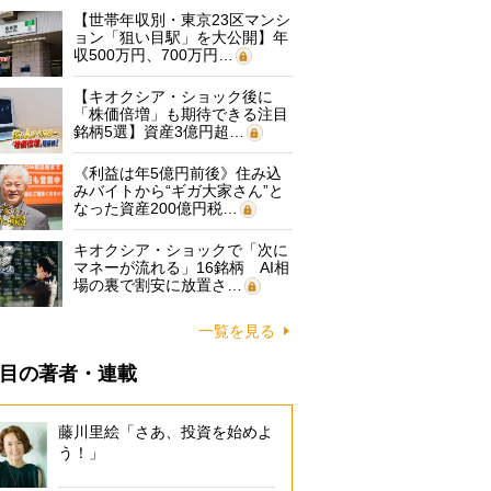
【世帯年収別・東京23区マンシ
ョン「狙い目駅」を大公開】年
収500万円、700万円…
【キオクシア・ショック後に
「株価倍増」も期待できる注目
銘柄5選】資産3億円超…
《利益は年5億円前後》住み込
みバイトから“ギガ大家さん”と
なった資産200億円税…
キオクシア・ショックで「次に
マネーが流れる」16銘柄 AI相
場の裏で割安に放置さ…
一覧を見る
目の著者・連載
藤川里絵「さあ、投資を始めよ
う！」