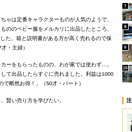
7
もちゃは定番キャラクターものが人気のようで、
8
ドもののベビー服をメルカリに出品したところ、
れました。箱と説明書がある方が高く売れるので保
9
7才・主婦）
ーカーをもらったものの、わが家では使わず…。
10
して出品したらすぐに売れました。利益は1000
ので断然お得！」（50才・パート）
、賢い売り方を学びたい。
注