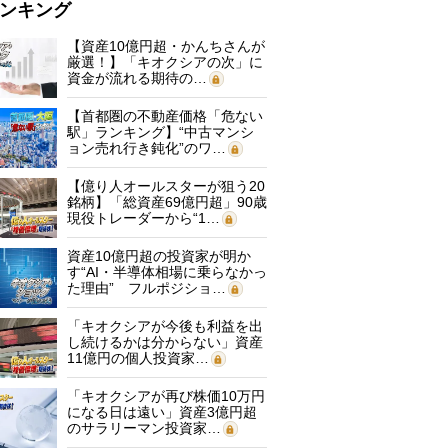
ンキング
【資産10億円超・かんちさんが
厳選！】「キオクシアの次」に
資金が流れる期待の…
【首都圏の不動産価格「危ない
駅」ランキング】“中古マンシ
ョン売れ行き鈍化”のワ…
【億り人オールスターが狙う20
銘柄】「総資産69億円超」90歳
現役トレーダーから“1…
資産10億円超の投資家が明か
す“AI・半導体相場に乗らなかっ
た理由” フルポジショ…
「キオクシアが今後も利益を出
し続けるかは分からない」資産
11億円の個人投資家…
「キオクシアが再び株価10万円
になる日は遠い」資産3億円超
のサラリーマン投資家…