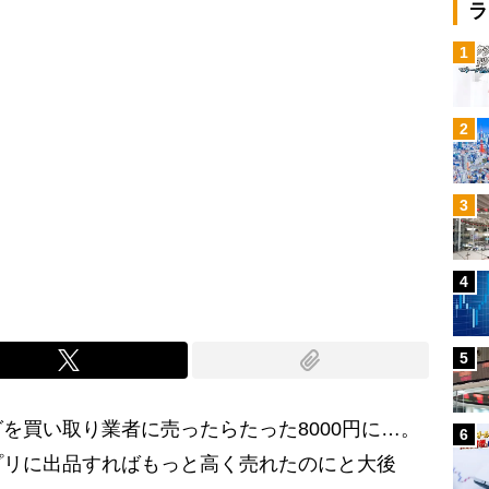
ラ
1
2
3
4
5
を買い取り業者に売ったらたった8000円に…。
6
プリに出品すればもっと高く売れたのにと大後