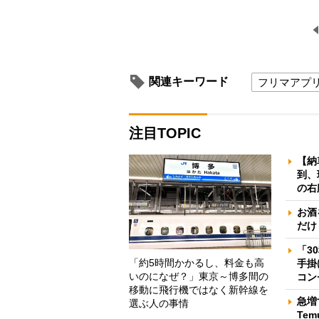
関連キーワード
フリマアプ
注目TOPIC
【納
到、
の右
お酒
だけ
「3
「約5時間かかるし、料金も高
手掛
いのになぜ？」東京～博多間の
コン
移動に飛行機ではなく新幹線を
急増
選ぶ人の事情
Te