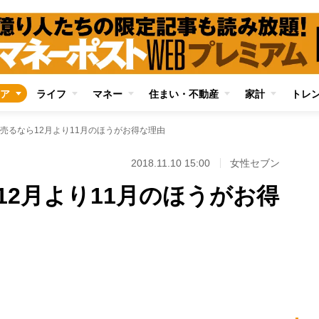
ア
ライフ
マネー
住まい・不動産
家計
トレ
売るなら12月より11月のほうがお得な理由
2018.11.10 15:00
女性セブン
12月より11月のほうがお得
Loaded
:
100.00%
/