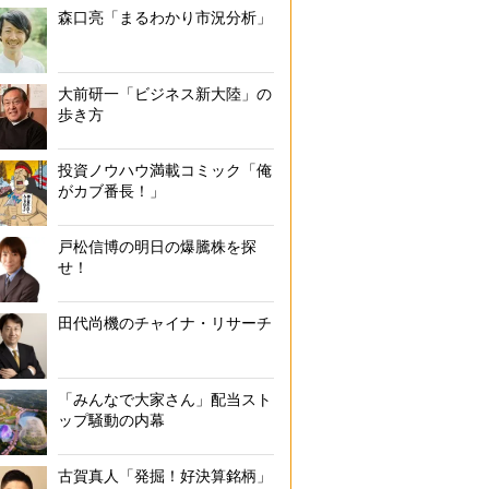
森口亮「まるわかり市況分析」
大前研一「ビジネス新大陸」の
歩き方
投資ノウハウ満載コミック「俺
がカブ番長！」
戸松信博の明日の爆騰株を探
せ！
田代尚機のチャイナ・リサーチ
「みんなで大家さん」配当スト
ップ騒動の内幕
古賀真人「発掘！好決算銘柄」