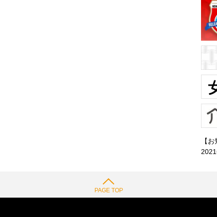
【お
202
PAGE TOP