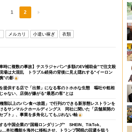
1
2
リ
メルカリ
小遣い稼ぎ
衣類
車時に複数の事故】テスラジャパン“多額のEV補助金”で注文殺
現場は大混乱 トラブル続発の背後に見え隠れする“イーロン
腕”の影
を提供する店で「出禁」になる客のトホホな生態 嘔吐や粗相
じゃない、店側が嫌がる“最悪の客”とは
0種類以上のパン食べ放題」で行列のできる新形態レストランを
けるサンマルクホールディングス 同社に聞いた「店舗展開の
セプト」、事業を多角化してもぶれない軸
する中国企業の“国籍ロンダリング” SHEIN、TikTok、
mu…本社機能を海外に移転させ、トランプ関税の回避を狙う