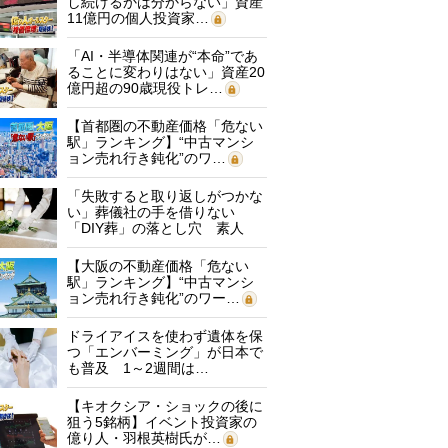
し続けるかは分からない」資産
11億円の個人投資家…
「AI・半導体関連が“本命”であ
ることに変わりはない」資産20
億円超の90歳現役トレ…
【首都圏の不動産価格「危ない
駅」ランキング】“中古マンシ
ョン売れ行き鈍化”のワ…
「失敗すると取り返しがつかな
い」葬儀社の手を借りない
「DIY葬」の落とし穴 素人
に…
【大阪の不動産価格「危ない
駅」ランキング】“中古マンシ
ョン売れ行き鈍化”のワー…
ドライアイスを使わず遺体を保
つ「エンバーミング」が日本で
も普及 1～2週間は…
【キオクシア・ショックの後に
狙う5銘柄】イベント投資家の
億り人・羽根英樹氏が…