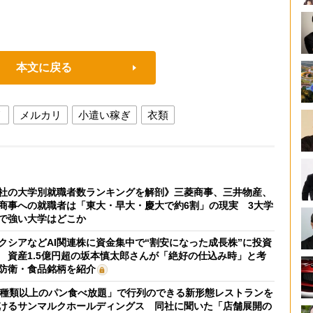
本文に戻る
リ
メルカリ
小遣い稼ぎ
衣類
社の大学別就職者数ランキングを解剖》三菱商事、三井物産、
商事への就職者は「東大・早大・慶大で約6割」の現実 3大学
で強い大学はどこか
クシアなどAI関連株に資金集中で“割安になった成長株”に投資
 資産1.5億円超の坂本慎太郎さんが「絶好の仕込み時」と考
防衛・食品銘柄を紹介
0種類以上のパン食べ放題」で行列のできる新形態レストランを
けるサンマルクホールディングス 同社に聞いた「店舗展開の