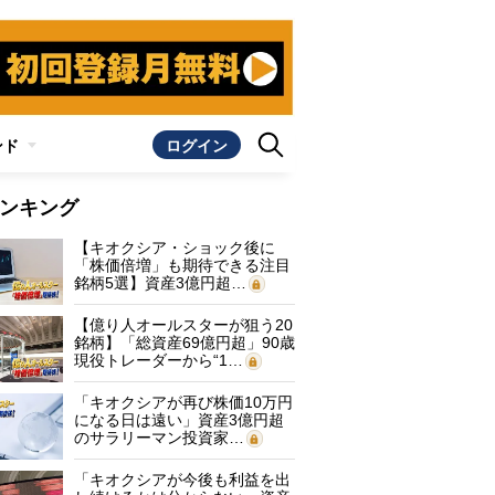
ンド
ログイン
ンキング
【キオクシア・ショック後に
「株価倍増」も期待できる注目
銘柄5選】資産3億円超…
【億り人オールスターが狙う20
銘柄】「総資産69億円超」90歳
現役トレーダーから“1…
「キオクシアが再び株価10万円
になる日は遠い」資産3億円超
のサラリーマン投資家…
「キオクシアが今後も利益を出