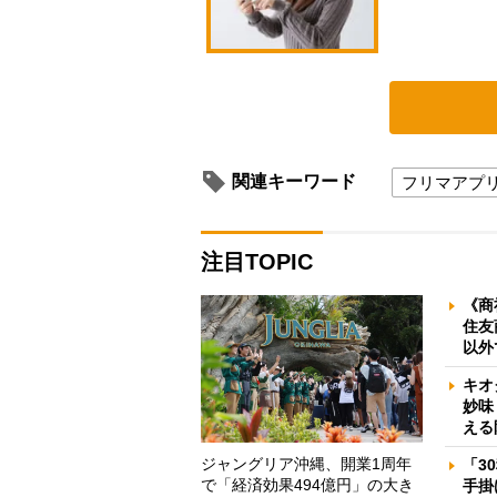
関連キーワード
フリマアプ
注目TOPIC
《商
住友
以外
キオ
妙味
える
ジャングリア沖縄、開業1周年
「3
で「経済効果494億円」の大き
手掛