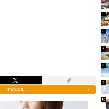
5
6
7
8
9
本文に戻る
10