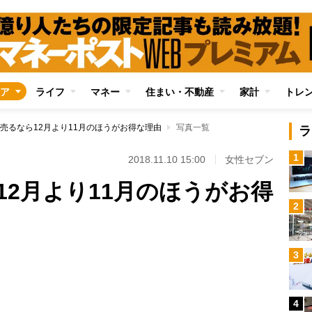
ア
ライフ
マネー
住まい・不動産
家計
トレ
売るなら12月より11月のほうがお得な理由
写真一覧
ラ
1
2018.11.10 15:00
女性セブン
12月より11月のほうがお得
2
3
Loaded
:
80.21%
4