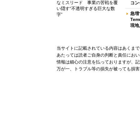
なミスリード 事業の苦戦を覆
コン
い隠す“不透明すぎる巨大な数
急増
字”
Te
現地
当サイトに記載されている内容はあくまで
あたっては読者ご自身の判断と責任におい
情報は細心の注意を払っておりますが、記
万が一、トラブル等の損失が被っても損害