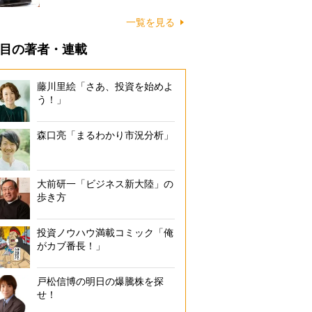
一覧を見る
目の著者・連載
藤川里絵「さあ、投資を始めよ
う！」
森口亮「まるわかり市況分析」
大前研一「ビジネス新大陸」の
歩き方
投資ノウハウ満載コミック「俺
がカブ番長！」
戸松信博の明日の爆騰株を探
せ！