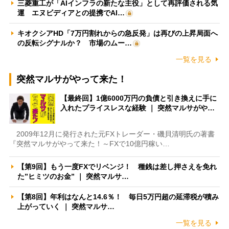
三菱重工が「AIインフラの新たな主役」として再評価される気
運 エヌビディアとの提携でAI…
キオクシアHD「7万円割れからの急反発」は再びの上昇局面へ
の反転シグナルか？ 市場のムー…
一覧を見る
突然マルサがやって来た！
【最終回】1億6000万円の負債と引き換えに手に
入れたプライスレスな経験 ｜ 突然マルサがや…
2009年12月に発行された元FXトレーダー・磯貝清明氏の著書
『突然マルサがやって来た！～FXで10億円稼い…
【第9回】もう一度FXでリベンジ！ 種銭は差し押さえを免れ
た”ヒミツのお金” ｜ 突然マルサ…
【第8回】年利はなんと14.6％！ 毎日5万円超の延滞税が積み
上がっていく ｜ 突然マルサ…
一覧を見る