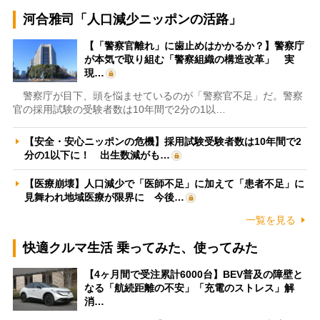
河合雅司「人口減少ニッポンの活路」
【「警察官離れ」に歯止めはかかるか？】警察庁
が本気で取り組む「警察組織の構造改革」 実
現…
警察庁が目下、頭を悩ませているのが「警察官不足」だ。警察
官の採用試験の受験者数は10年間で2分の1以…
【安全・安心ニッポンの危機】採用試験受験者数は10年間で2
分の1以下に！ 出生数減がも…
【医療崩壊】人口減少で「医師不足」に加えて「患者不足」に
見舞われ地域医療が限界に 今後…
一覧を見る
快適クルマ生活 乗ってみた、使ってみた
【4ヶ月間で受注累計6000台】BEV普及の障壁と
なる「航続距離の不安」「充電のストレス」解
消…