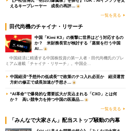
【戸松信博氏「明日の爆騰株」を探せ】TDK：AIインフラを支
えるキープレーヤー 成長の再評…
一覧を見る
田代尚機のチャイナ・リサーチ
中国「Kimi K3」の衝撃に世界はどう対応するの
か？ 米財務長官が検討する「蒸留を行う中国
AI…
中国経済に精通する中国株投資の第一人者・田代尚機氏のプレ
ミアム連載「チャイナ・リサーチ」。中国企…
中国経済“予想外の低成長”で政策のテコ入れ必至か 経済運営
方針の修正で成長加速が予想さ…
“AI革命”で爆発的な需要拡大が見込まれる「CXO」とは何
か？ 高い競争力を持つ中国の医薬品…
一覧を見る
「みんなで大家さん」配当ストップ騒動の内幕
《ついに見えた問題の核心》「みんなで大家さ