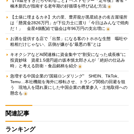
【75歳をすぎたらやめること】ベストセラー『定年後』著者・
楠木新氏が指南する老年期の好循環を呼び込む方法
【土俵に埋まるカネ】大の里、豊昇龍が黒星続きの名古屋場所
は「懸賞金2826万円」が下位力士に渡り「今日はみんなで焼肉
だ！」 金星4個配給で協会は年96万円の支出増に
お酒を提供する店で「出禁」になる客のトホホな生態 嘔吐や
粗相だけじゃない、店側が嫌がる“最悪の客”とは
キオクシアなどAI関連株に資金集中で“割安になった成長株”に
投資妙味 資産1.5億円超の坂本慎太郎さんが「絶好の仕込み
時」と考える防衛・食品銘柄を紹介
急増する中国企業の“国籍ロンダリング” SHEIN、TikTok、
Temu…本社機能を海外に移転させ、トランプ関税の回避を狙
う 現地人を隠れ蓑にした中国企業の農業参入・土地取得への
懸念も
関連記事
ランキング