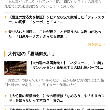
あれほどもてはやされていた「EV（BEV）シフト」の潮流も、
最近では減速基調になっているように見える。…
《雪道の対応力を検証》シビアな状況で実感した「フォレスタ
ー」の真価 「ターボ」と「スト…
乗り込むと同時に「これが軽？」と戸惑うのには理由があっ
た 「日産ルークス」さらなる躍進…
一覧を見る
大竹聡の「昼酒御免！」
【大竹聡の昼酒御免！】「ネグローニ」「山崎」
「マンハッタン」新宿三丁目の隠れ家バーで1…
お酒はいつ飲んでもいいものだが、昼から飲むお酒にはまた格
別の味わいがある――。ライター・作家の大竹…
【大竹聡の昼酒御免！】今の若者は「なめろう」や「キヌカツ
ギ」を知らないって本当？ 昔の…