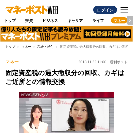
ログイン
トップ
投資
ビジネス
キャリア
ライフ
マネー
トップ
マネー
税金・給付
固定資産税の過大徴収分の回収、カギはご近所と
マネー
2018.11.22 11:00
週刊ポスト
固定資産税の過大徴収分の回収、カギは
ご近所との情報交換