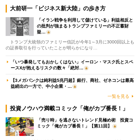
大前研一「ビジネス新大陸」の歩き方
「イラン戦争を利用して儲けている」利益相反と
の批判が強まるトランプファミリーの不正蓄財
疑…
トランプ大統領のファミリー信託が今年1～3月に3000回以上も
の証券取引を行っていたことが明らかになり…
「いつ暴発してもおかしくはない」イーロン・マスク氏とスペ
ースXが抱えるリスクの数々「絶対…
【3メガバンクは純利益5兆円超】銀行、商社、ゼネコンは最高
益続出の一方で、中小企業・…
一覧を見る
投資ノウハウ満載コミック「俺がカブ番長！」
「売り時」を逃さないトレンド見極め術 投資コ
ミック「俺がカブ番長！」【第11回】