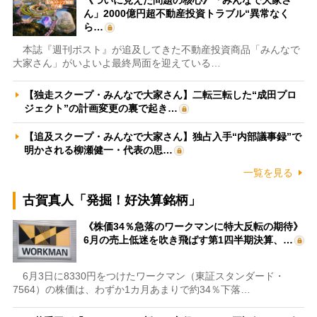
ん」2000億円超不動産投資トラブル“異常なく
ら…
本誌『週刊ポスト』が追及してきた不動産投資商品「みんなで
大家さん」がいよいよ最終局面を迎えている…
【独走スクープ・みんなで大家さん】二転三転した“成田プロ
ジェクト”の計画変更の裏で起き…
【追及スクープ・みんなで大家さん】独占入手“内部議事録”で
明かされる柳瀬健一・代表の思…
一覧を見る
古賀真人「発掘！好決算銘柄」
《株価34％急落のワークマンに特大反転の期待》
6月の売上低迷を吹き飛ばす第1四半期決算、…
6月3日に8330円をつけたワークマン（東証スタンダード・
7564）の株価は、わずか1カ月あまりで約34％下落…