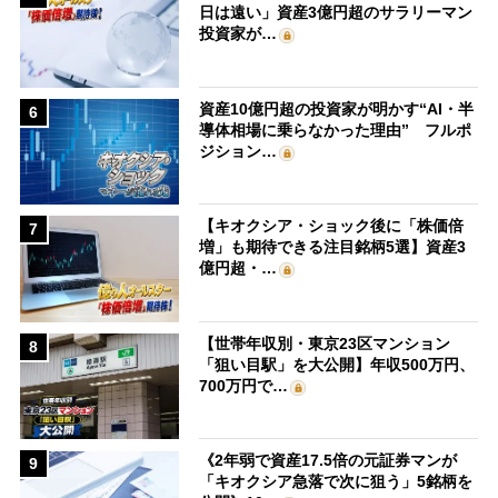
日は遠い」資産3億円超のサラリーマン
投資家が…
資産10億円超の投資家が明かす“AI・半
6
導体相場に乗らなかった理由” フルポ
ジション…
【キオクシア・ショック後に「株価倍
7
増」も期待できる注目銘柄5選】資産3
億円超・…
【世帯年収別・東京23区マンション
8
「狙い目駅」を大公開】年収500万円、
700万円で…
《2年弱で資産17.5倍の元証券マンが
9
「キオクシア急落で次に狙う」5銘柄を