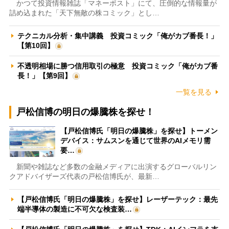
かつて投資情報雑誌「マネーポスト」にて、圧倒的な情報量が
詰め込まれた「天下無敵の株コミック」とし…
テクニカル分析・集中講義 投資コミック「俺がカブ番長！」
【第10回】
不透明相場に勝つ信用取引の極意 投資コミック「俺がカブ番
長！」【第9回】
一覧を見る
戸松信博の明日の爆騰株を探せ！
【戸松信博氏「明日の爆騰株」を探せ】トーメン
デバイス：サムスンを通じて世界のAIメモリ需
要…
新聞や雑誌など多数の金融メディアに出演するグローバルリン
クアドバイザーズ代表の戸松信博氏が、最新…
【戸松信博氏「明日の爆騰株」を探せ】レーザーテック：最先
端半導体の製造に不可欠な検査装…