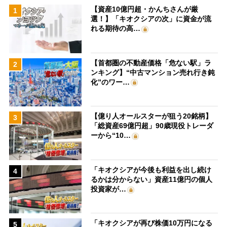
【資産10億円超・かんちさんが厳
1
選！】「キオクシアの次」に資金が流
れる期待の高…
【首都圏の不動産価格「危ない駅」ラ
2
ンキング】“中古マンション売れ行き鈍
化”のワー…
【億り人オールスターが狙う20銘柄】
3
「総資産69億円超」90歳現役トレーダ
ーから“10…
「キオクシアが今後も利益を出し続け
4
るかは分からない」資産11億円の個人
投資家が…
「キオクシアが再び株価10万円になる
5