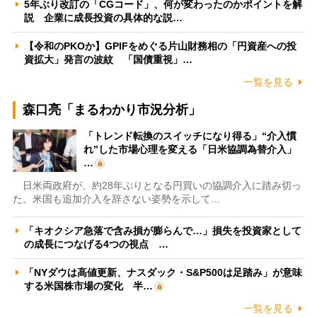
5年ぶり改訂の「CGコード」、何が変わったのかポイントを解
説 企業に成長投資の具体的な説…
【令和のPKOか】GPIFをめぐる片山財務相の「円資産への投
資拡大」発言の波紋 「国債重視」…
一覧を見る
森口亮「まるわかり市況分析」
「トレンド転換のスイッチになり得る」“介入慣
れ”した市場心理を変える「日米協調為替介入」
…
日米両政府が、約28年ぶりとなる円買いの協調介入に踏み切っ
た。米国も追加介入を辞さない姿勢を示して…
「キオクシア急落で含み損が膨らんで…」損失を投資家として
の成長につなげる4つの視点 …
「NYダウは高値更新、ナスダック・S&P500は足踏み」が意味
する米国株市場の変化 半…
一覧を見る