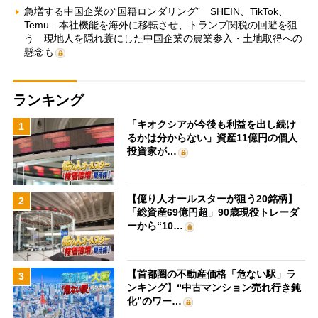
急増する中国企業の“国籍ロンダリング” SHEIN、TikTok、
Temu…本社機能を海外に移転させ、トランプ関税の回避を狙
う 現地人を隠れ蓑にした中国企業の農業参入・土地取得への
懸念も
ランキング
「キオクシアが今後も利益を出し続け
1
るかは分からない」資産11億円の個人
投資家が…
【億り人オールスターが狙う20銘柄】
2
「総資産69億円超」90歳現役トレーダ
ーから“10…
【首都圏の不動産価格「危ない駅」ラ
3
ンキング】“中古マンション売れ行き鈍
化”のワー…