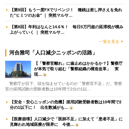
【第9回】もう一度FXでリベンジ！ 種銭は差し押さえを免れ
た”ヒミツのお金” ｜ 突然マルサ…
【第8回】年利はなんと14.6％！ 毎日5万円超の延滞税が積み
上がっていく ｜ 突然マルサ…
一覧を見る
河合雅司「人口減少ニッポンの活路」
【「警察官離れ」に歯止めはかかるか？】警察庁
が本気で取り組む「警察組織の構造改革」 実
現…
警察庁が目下、頭を悩ませているのが「警察官不足」だ。警察
官の採用試験の受験者数は10年間で2分の1以…
【安全・安心ニッポンの危機】採用試験受験者数は10年間で2
分の1以下に！ 出生数減がも…
【医療崩壊】人口減少で「医師不足」に加えて「患者不足」に
見舞われ地域医療が限界に 今後…