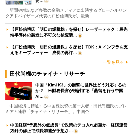
要…
新聞や雑誌など多数の金融メディアに出演するグローバルリン
クアドバイザーズ代表の戸松信博氏が、最新…
【戸松信博氏「明日の爆騰株」を探せ】レーザーテック：最先
端半導体の製造に不可欠な検査装…
【戸松信博氏「明日の爆騰株」を探せ】TDK：AIインフラを支
えるキープレーヤー 成長の再評…
一覧を見る
田代尚機のチャイナ・リサーチ
中国「Kimi K3」の衝撃に世界はどう対応するの
か？ 米財務長官が検討する「蒸留を行う中国
AI…
中国経済に精通する中国株投資の第一人者・田代尚機氏のプレ
ミアム連載「チャイナ・リサーチ」。中国企…
中国経済“予想外の低成長”で政策のテコ入れ必至か 経済運営
方針の修正で成長加速が予想さ…