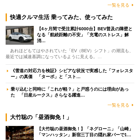
一覧を見る
快適クルマ生活 乗ってみた、使ってみた
【4ヶ月間で受注累計6000台】BEV普及の障壁と
なる「航続距離の不安」「充電のストレス」解
消…
あれほどもてはやされていた「EV（BEV）シフト」の潮流も、
最近では減速基調になっているように見える。…
《雪道の対応力を検証》シビアな状況で実感した「フォレスタ
ー」の真価 「ターボ」と「スト…
乗り込むと同時に「これが軽？」と戸惑うのには理由があっ
た 「日産ルークス」さらなる躍進…
一覧を見る
大竹聡の「昼酒御免！」
【大竹聡の昼酒御免！】「ネグローニ」「山崎」
「マンハッタン」新宿三丁目の隠れ家バーで1…