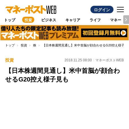
ログイン
トップ
投資
ビジネス
キャリア
ライフ
マネー
トップ
投資
株
【日本株週間見通し】米中首脳が顔合わせるG20控え様子見
投資
2018.11.25 08:00
マネーポストWEB
【日本株週間見通し】米中首脳が顔合わ
せるG20控え様子見も
Loaded
:
100.00%
/
Unmute