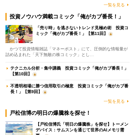
一覧を見る
投資ノウハウ満載コミック「俺がカブ番長！」
「売り時」を逃さないトレンド見極め術 投資コ
ミック「俺がカブ番長！」【第11回】
かつて投資情報雑誌「マネーポスト」にて、圧倒的な情報量が
詰め込まれた「天下無敵の株コミック」とし…
テクニカル分析・集中講義 投資コミック「俺がカブ番長！」
【第10回】
不透明相場に勝つ信用取引の極意 投資コミック「俺がカブ番
長！」【第9回】
一覧を見る
戸松信博の明日の爆騰株を探せ！
【戸松信博氏「明日の爆騰株」を探せ】トーメン
デバイス：サムスンを通じて世界のAIメモリ需