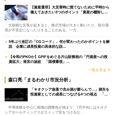
【資産運用】大災害時に慌てないために平時から
備えておきたい3つのポイント「資産の棚卸し…
大規模な災害が起きると、株式市場が大きく動いたり、取引環
境が不安定になったりすることがある。一方…
5年ぶり改訂の「CGコード」、何が変わったのかポイントを解
説 企業に成長投資の具体的な説…
【令和のPKOか】GPIFをめぐる片山財務相の「円資産への投
資拡大」発言の波紋 「国債重視」…
一覧を見る
森口亮「まるわかり市況分析」
「キオクシア急落で含み損が膨らんで…」損失を
投資家としての成長につなげる4つの視点 「…
半導体株を中心に相場の調整色が強まり、7月中旬にはキオク
シアホールディングスがストップ安をつけるな…