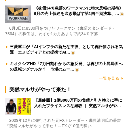
《株価34％急落のワークマンに特大反転の期待》
6月の売上低迷を吹き飛ばす第1四半期決算、…
6月3日に8330円をつけたワークマン（東証スタンダード・
7564）の株価は、わずか1カ月あまりで約34％下落…
三菱重工が「AIインフラの新たな主役」として再評価される気
運 エヌビディアとの提携でAI…
キオクシアHD「7万円割れからの急反発」は再びの上昇局面へ
の反転シグナルか？ 市場のムー…
一覧を見る
突然マルサがやって来た！
【最終回】1億6000万円の負債と引き換えに手に
入れたプライスレスな経験 ｜ 突然マルサがや…
2009年12月に発行された元FXトレーダー・磯貝清明氏の著書
『突然マルサがやって来た！～FXで10億円稼い…