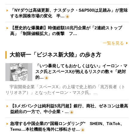
「NYダウは高値更新、ナスダック・S&P500は足踏み」が意味
する米国株市場の変化 半…
【歴史的な爆騰劇】時価総額10兆円企業が「2連続ストップ
高」「制限値幅拡大」の衝撃 フ…
一覧を見る
大前研一「ビジネス新大陸」の歩き方
「いつ暴発してもおかしくはない」イーロン・マ
スク氏とスペースXが抱えるリスクの数々「絶対
的…
宇宙開発企業「スペースX」の上場で史上初の「兆万長者（ト
リリオネア）」となったイーロン・マスク氏。…
【3メガバンクは純利益5兆円超】銀行、商社、ゼネコンは最高
益続出の一方で、中小企業・…
急増する中国企業の“国籍ロンダリング” SHEIN、TikTok、
Temu…本社機能を海外に移転させ…