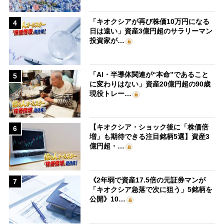
「キオクシアが再び株価10万円になる
4
日は遠い」資産3億円超のサラリーマン
投資家が…
「AI・半導体関連が“本命”であること
5
に変わりはない」資産20億円超の90歳
現役トレー…
【キオクシア・ショック後に「株価倍
6
増」も期待できる注目銘柄5選】資産3
億円超・…
《2年弱で資産17.5倍の元証券マンが
7
「キオクシア急落で次に狙う」5銘柄を
公開》10…