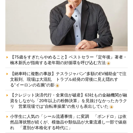
【75歳をすぎたらやめること】ベストセラー『定年後』著者・
楠木新氏が指南する老年期の好循環を呼び込む方法
【納車時に複数の事故】テスラジャパン“多額のEV補助金”で注
文殺到、現場は大混乱 トラブル続発の背後に見え隠れす
る“イーロンの右腕”の影
【クレジット決済代行・全東信が破産】63社もの金融機関が融
資をしながら「20年以上の粉飾決算」を見抜けなかったカラク
リ 営業現場では“自転車操業”の焦りも表出していた
小学生に人気の「シール流通事情」に変調 「ボンドロ」は依
然品薄状態が続くが、模倣品や類似品が大量流通し一部で値崩
れ 「選別が本格化する時代に」