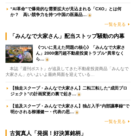
“AI革命”で爆発的な需要拡大が見込まれる「CXO」とは何
か？ 高い競争力を持つ中国の医薬品…
一覧を見る
「みんなで大家さん」配当ストップ騒動の内幕
《ついに見えた問題の核心》「みんなで大家さ
ん」2000億円超不動産投資トラブル“異常なく
ら…
本誌『週刊ポスト』が追及してきた不動産投資商品「みんなで
大家さん」がいよいよ最終局面を迎えている…
【独走スクープ・みんなで大家さん】二転三転した“成田プロ
ジェクト”の計画変更の裏で起き…
【追及スクープ・みんなで大家さん】独占入手“内部議事録”で
明かされる柳瀬健一・代表の思…
一覧を見る
古賀真人「発掘！好決算銘柄」