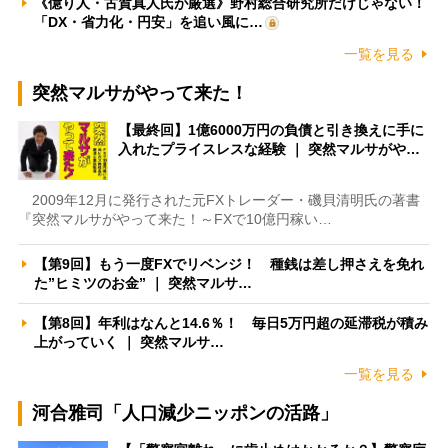
《億り人・古賀真人氏が厳選》野村総合研究所だけじゃない！
「DX・省力化・円安」を追い風に…
一覧を見る
突然マルサがやって来た！
【最終回】1億6000万円の負債と引き換えに手に
入れたプライスレスな経験 ｜ 突然マルサがや…
2009年12月に発行された元FXトレーダー・磯貝清明氏の著書
『突然マルサがやって来た！～FXで10億円稼い…
【第9回】もう一度FXでリベンジ！ 種銭は差し押さえを免れ
た”ヒミツのお金” ｜ 突然マルサ…
【第8回】年利はなんと14.6％！ 毎日5万円超の延滞税が積み
上がっていく ｜ 突然マルサ…
一覧を見る
河合雅司「人口減少ニッポンの活路」