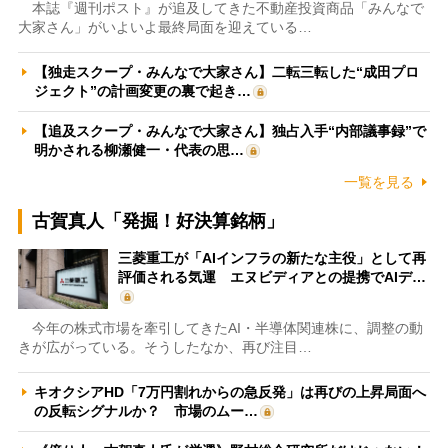
本誌『週刊ポスト』が追及してきた不動産投資商品「みんなで
大家さん」がいよいよ最終局面を迎えている…
【独走スクープ・みんなで大家さん】二転三転した“成田プロ
ジェクト”の計画変更の裏で起き…
【追及スクープ・みんなで大家さん】独占入手“内部議事録”で
明かされる柳瀬健一・代表の思…
一覧を見る
古賀真人「発掘！好決算銘柄」
三菱重工が「AIインフラの新たな主役」として再
評価される気運 エヌビディアとの提携でAIデ…
今年の株式市場を牽引してきたAI・半導体関連株に、調整の動
きが広がっている。そうしたなか、再び注目…
キオクシアHD「7万円割れからの急反発」は再びの上昇局面へ
の反転シグナルか？ 市場のムー…