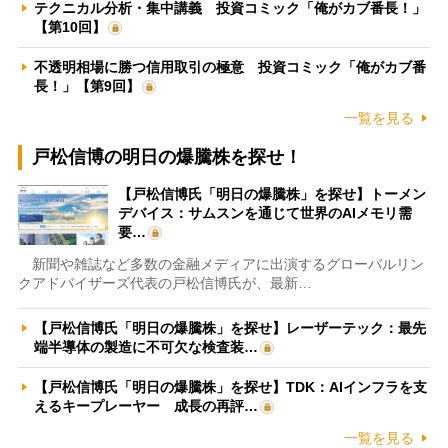
テクニカル分析・集中講義 投資コミック「俺がカブ番長！」
【第10回】
不透明相場に勝つ信用取引の極意 投資コミック「俺がカブ番
長！」【第9回】
一覧を見る
戸松信博の明日の爆騰株を探せ！
【戸松信博氏「明日の爆騰株」を探せ】トーメン
デバイス：サムスンを通じて世界のAIメモリ需
要…
新聞や雑誌など多数の金融メディアに出演するグローバルリン
クアドバイザーズ代表の戸松信博氏が、最新…
【戸松信博氏「明日の爆騰株」を探せ】レーザーテック：最先
端半導体の製造に不可欠な検査装…
【戸松信博氏「明日の爆騰株」を探せ】TDK：AIインフラを支
えるキープレーヤー 成長の再評…
一覧を見る