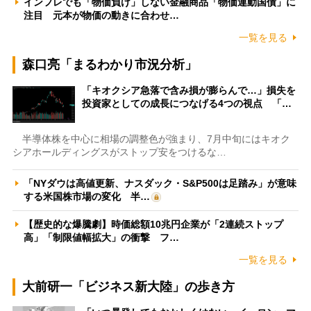
インフレでも「物価負け」しない金融商品「物価連動国債」に
注目 元本が物価の動きに合わせ…
一覧を見る
森口亮「まるわかり市況分析」
「キオクシア急落で含み損が膨らんで…」損失を
投資家としての成長につなげる4つの視点 「…
半導体株を中心に相場の調整色が強まり、7月中旬にはキオク
シアホールディングスがストップ安をつけるな…
「NYダウは高値更新、ナスダック・S&P500は足踏み」が意味
する米国株市場の変化 半…
【歴史的な爆騰劇】時価総額10兆円企業が「2連続ストップ
高」「制限値幅拡大」の衝撃 フ…
一覧を見る
大前研一「ビジネス新大陸」の歩き方