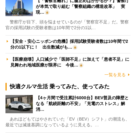
【「警察官離れ」に歯止めはかかるか？】警察庁
が本気で取り組む「警察組織の構造改革」 実
現…
警察庁が目下、頭を悩ませているのが「警察官不足」だ。警察
官の採用試験の受験者数は10年間で2分の1以…
【安全・安心ニッポンの危機】採用試験受験者数は10年間で2
分の1以下に！ 出生数減がも…
【医療崩壊】人口減少で「医師不足」に加えて「患者不足」に
見舞われ地域医療が限界に 今後…
一覧を見る
快適クルマ生活 乗ってみた、使ってみた
【4ヶ月間で受注累計6000台】BEV普及の障壁と
なる「航続距離の不安」「充電のストレス」解
消…
あれほどもてはやされていた「EV（BEV）シフト」の潮流も、
最近では減速基調になっているように見える。…