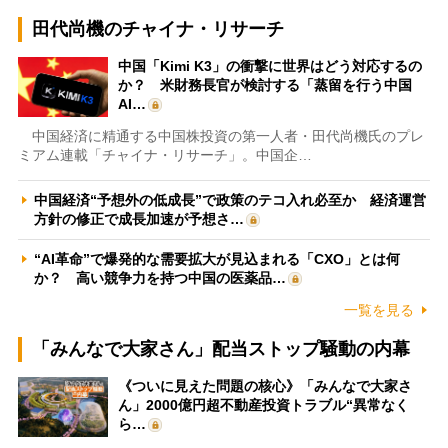
田代尚機のチャイナ・リサーチ
中国「Kimi K3」の衝撃に世界はどう対応するの
か？ 米財務長官が検討する「蒸留を行う中国
AI…
中国経済に精通する中国株投資の第一人者・田代尚機氏のプレ
ミアム連載「チャイナ・リサーチ」。中国企…
中国経済“予想外の低成長”で政策のテコ入れ必至か 経済運営
方針の修正で成長加速が予想さ…
“AI革命”で爆発的な需要拡大が見込まれる「CXO」とは何
か？ 高い競争力を持つ中国の医薬品…
一覧を見る
「みんなで大家さん」配当ストップ騒動の内幕
《ついに見えた問題の核心》「みんなで大家さ
ん」2000億円超不動産投資トラブル“異常なく
ら…