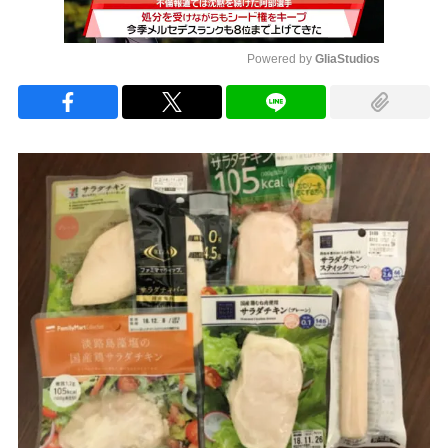
Powered by 
GliaStudios
Mute