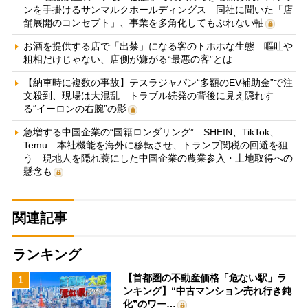
ンを手掛けるサンマルクホールディングス 同社に聞いた「店
舗展開のコンセプト」、事業を多角化してもぶれない軸
お酒を提供する店で「出禁」になる客のトホホな生態 嘔吐や
粗相だけじゃない、店側が嫌がる“最悪の客”とは
【納車時に複数の事故】テスラジャパン“多額のEV補助金”で注
文殺到、現場は大混乱 トラブル続発の背後に見え隠れす
る“イーロンの右腕”の影
急増する中国企業の“国籍ロンダリング” SHEIN、TikTok、
Temu…本社機能を海外に移転させ、トランプ関税の回避を狙
う 現地人を隠れ蓑にした中国企業の農業参入・土地取得への
懸念も
関連記事
ランキング
【首都圏の不動産価格「危ない駅」ラ
1
ンキング】“中古マンション売れ行き鈍
化”のワー…