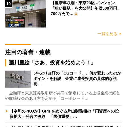
【世帯年収別・東京23区マンション
10
「狙い目駅」を大公開】年収500万円、
700万円で…
一覧を見る
注目の著者・連載
藤川里絵「さあ、投資を始めよう！」
5年ぶり改訂の「CGコード」、何が変わったのか
ポイントを解説 企業に成長投資の具体的な説
明…
金融庁と東京証券取引所が共同で策定している上場企業の経営
や取締役会のあり方を定める「コーポレート…
【令和のPKOか】GPIFをめぐる片山財務相の「円資産への投
資拡大」発言の波紋 「国債重視」…