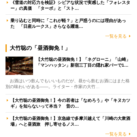
《雪道の対応力を検証》シビアな状況で実感した「フォレスタ
ー」の真価 「ターボ」と「スト…
乗り込むと同時に「これが軽？」と戸惑うのには理由があっ
た 「日産ルークス」さらなる躍進…
一覧を見る
大竹聡の「昼酒御免！」
【大竹聡の昼酒御免！】「ネグローニ」「山崎」
「マンハッタン」新宿三丁目の隠れ家バーで1…
お酒はいつ飲んでもいいものだが、昼から飲むお酒にはまた格
別の味わいがある――。ライター・作家の大竹…
【大竹聡の昼酒御免！】今の若者は「なめろう」や「キヌカツ
ギ」を知らないって本当？ 昔の…
【大竹聡の昼酒御免！】京急線で多摩川越えて「川崎の大衆酒
場」へと昼酒旅 押し寄せるノス…
一覧を見る