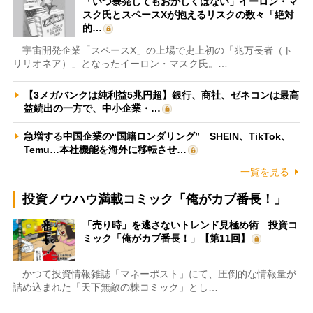
「いつ暴発してもおかしくはない」イーロン・マ
スク氏とスペースXが抱えるリスクの数々「絶対
的…
宇宙開発企業「スペースX」の上場で史上初の「兆万長者（ト
リリオネア）」となったイーロン・マスク氏。…
【3メガバンクは純利益5兆円超】銀行、商社、ゼネコンは最高
益続出の一方で、中小企業・…
急増する中国企業の“国籍ロンダリング” SHEIN、TikTok、
Temu…本社機能を海外に移転させ…
一覧を見る
投資ノウハウ満載コミック「俺がカブ番長！」
「売り時」を逃さないトレンド見極め術 投資コ
ミック「俺がカブ番長！」【第11回】
かつて投資情報雑誌「マネーポスト」にて、圧倒的な情報量が
詰め込まれた「天下無敵の株コミック」とし…