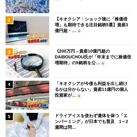
【キオクシア・ショック後に「株価倍
2
増」も期待できる注目銘柄5選】資産3
億円超・…
《200万円→資産10億円超の
3
DAIBOUCHOU氏が「年末までに株価倍
増期待」の5銘柄を公…
「キオクシアが今後も利益を出し続け
4
るかは分からない」資産11億円の個人
投資家が…
ドライアイスを使わず遺体を保つ「エ
5
ンバーミング」が日本でも普及 1～2
週間は問…