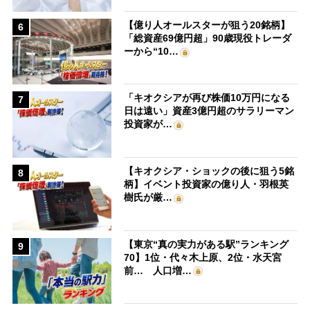
【億り人オールスターが狙う20銘柄】
6
「総資産69億円超」90歳現役トレーダ
ーから“10…
「キオクシアが再び株価10万円になる
7
日は遠い」資産3億円超のサラリーマン
投資家が…
【キオクシア・ショックの後に狙う5銘
8
柄】イベント投資家の億り人・羽根英
樹氏が厳…
【東京“真の実力がある駅”ランキング
9
70】1位・代々木上原、2位・水天宮
前… 人口増…