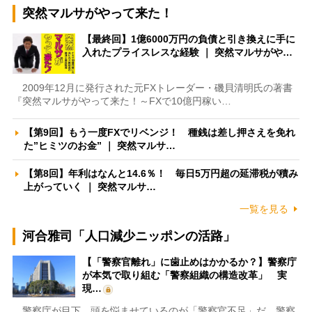
突然マルサがやって来た！
【最終回】1億6000万円の負債と引き換えに手に
入れたプライスレスな経験 ｜ 突然マルサがや…
2009年12月に発行された元FXトレーダー・磯貝清明氏の著書
『突然マルサがやって来た！～FXで10億円稼い…
【第9回】もう一度FXでリベンジ！ 種銭は差し押さえを免れ
た”ヒミツのお金” ｜ 突然マルサ…
【第8回】年利はなんと14.6％！ 毎日5万円超の延滞税が積み
上がっていく ｜ 突然マルサ…
一覧を見る
河合雅司「人口減少ニッポンの活路」
【「警察官離れ」に歯止めはかかるか？】警察庁
が本気で取り組む「警察組織の構造改革」 実
現…
警察庁が目下、頭を悩ませているのが「警察官不足」だ。警察