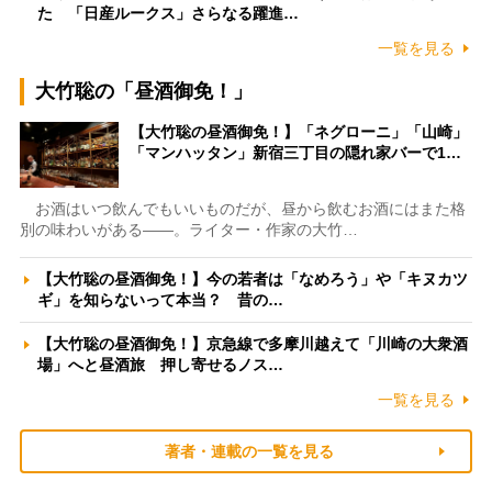
た 「日産ルークス」さらなる躍進…
一覧を見る
大竹聡の「昼酒御免！」
【大竹聡の昼酒御免！】「ネグローニ」「山崎」
「マンハッタン」新宿三丁目の隠れ家バーで1…
お酒はいつ飲んでもいいものだが、昼から飲むお酒にはまた格
別の味わいがある――。ライター・作家の大竹…
【大竹聡の昼酒御免！】今の若者は「なめろう」や「キヌカツ
ギ」を知らないって本当？ 昔の…
【大竹聡の昼酒御免！】京急線で多摩川越えて「川崎の大衆酒
場」へと昼酒旅 押し寄せるノス…
一覧を見る
著者・連載の一覧を見る