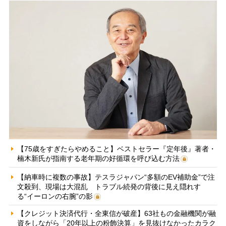
【75歳をすぎたらやめること】ベストセラー『定年後』著者・
楠木新氏が指南する老年期の好循環を呼び込む方法
【納車時に複数の事故】テスラジャパン“多額のEV補助金”で注
文殺到、現場は大混乱 トラブル続発の背後に見え隠れす
る“イーロンの右腕”の影
【クレジット決済代行・全東信が破産】63社もの金融機関が融
資をしながら「20年以上の粉飾決算」を見抜けなかったカラク