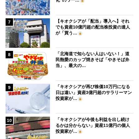
化”のワー…
【キオクシアが「配当」導入へ】それ
7
でも資産10億円超の配当株投資の達人
が「買う…
「北海道で知らない人はいない！」道
8
民熱愛のカップ焼きそば「やきそば弁
当」、最大の…
「キオクシアが再び株価10万円になる
9
日は遠い」資産3億円超のサラリーマン
投資家が…
「キオクシアが今後も利益を出し続け
10
るかは分からない」資産11億円の個人
投資家が…