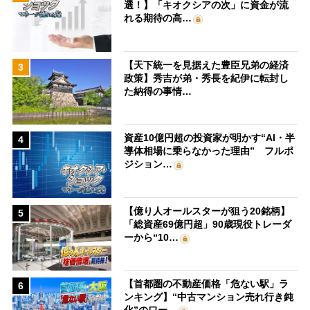
選！】「キオクシアの次」に資金が流
れる期待の高…
【天下統一を見据えた豊臣兄弟の経済
3
政策】秀吉が弟・秀長を紀伊に転封し
た納得の事情…
資産10億円超の投資家が明かす“AI・半
4
導体相場に乗らなかった理由” フルポ
ジション…
【億り人オールスターが狙う20銘柄】
5
「総資産69億円超」90歳現役トレーダ
ーから“10…
【首都圏の不動産価格「危ない駅」ラ
6
ンキング】“中古マンション売れ行き鈍