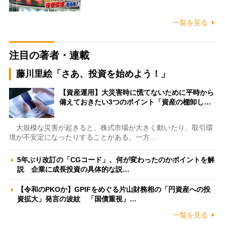
一覧を見る
注目の著者・連載
藤川里絵「さあ、投資を始めよう！」
【資産運用】大災害時に慌てないために平時から
備えておきたい3つのポイント「資産の棚卸し…
大規模な災害が起きると、株式市場が大きく動いたり、取引環
境が不安定になったりすることがある。一方…
5年ぶり改訂の「CGコード」、何が変わったのかポイントを解
説 企業に成長投資の具体的な説…
【令和のPKOか】GPIFをめぐる片山財務相の「円資産への投
資拡大」発言の波紋 「国債重視」…
一覧を見る