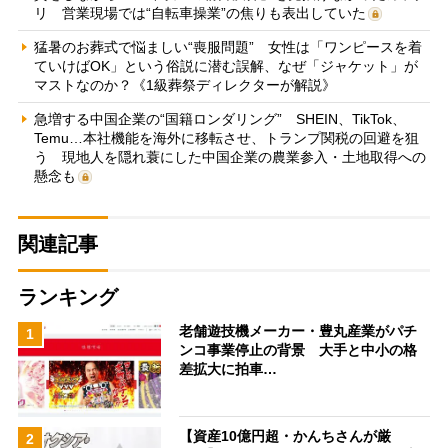
リ 営業現場では“自転車操業”の焦りも表出していた
猛暑のお葬式で悩ましい“喪服問題” 女性は「ワンピースを着
ていけばOK」という俗説に潜む誤解、なぜ「ジャケット」が
マストなのか？《1級葬祭ディレクターが解説》
急増する中国企業の“国籍ロンダリング” SHEIN、TikTok、
Temu…本社機能を海外に移転させ、トランプ関税の回避を狙
う 現地人を隠れ蓑にした中国企業の農業参入・土地取得への
懸念も
関連記事
ランキング
老舗遊技機メーカー・豊丸産業がパチ
1
ンコ事業停止の背景 大手と中小の格
差拡大に拍車…
【資産10億円超・かんちさんが厳
2