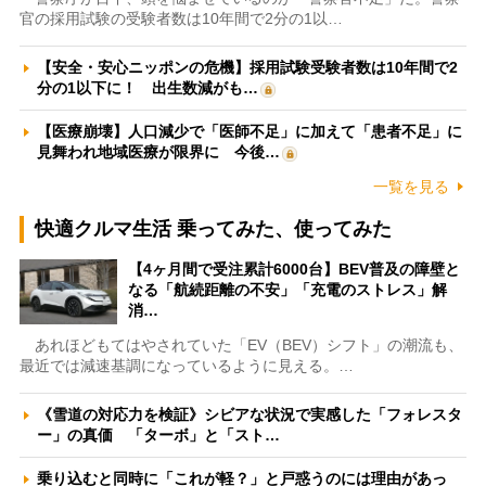
官の採用試験の受験者数は10年間で2分の1以…
【安全・安心ニッポンの危機】採用試験受験者数は10年間で2
分の1以下に！ 出生数減がも…
【医療崩壊】人口減少で「医師不足」に加えて「患者不足」に
見舞われ地域医療が限界に 今後…
一覧を見る
快適クルマ生活 乗ってみた、使ってみた
【4ヶ月間で受注累計6000台】BEV普及の障壁と
なる「航続距離の不安」「充電のストレス」解
消…
あれほどもてはやされていた「EV（BEV）シフト」の潮流も、
最近では減速基調になっているように見える。…
《雪道の対応力を検証》シビアな状況で実感した「フォレスタ
ー」の真価 「ターボ」と「スト…
乗り込むと同時に「これが軽？」と戸惑うのには理由があっ