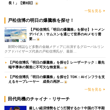
長！」【第9回】
一覧を見る
戸松信博の明日の爆騰株を探せ！
【戸松信博氏「明日の爆騰株」を探せ】トーメン
デバイス：サムスンを通じて世界のAIメモリ需
要…
新聞や雑誌など多数の金融メディアに出演するグローバルリン
クアドバイザーズ代表の戸松信博氏が、最新…
【戸松信博氏「明日の爆騰株」を探せ】レーザーテック：最先
端半導体の製造に不可欠な検査装…
【戸松信博氏「明日の爆騰株」を探せ】TDK：AIインフラを支
えるキープレーヤー 成長の再評…
一覧を見る
田代尚機のチャイナ・リサーチ
厳しい経済情勢をどう打開するか？中国の下半期