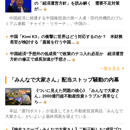
の「経済運営方針」を読み解く 需要不足対策
が…
中国経済に精通する中国株投資の第一人者・田代尚機氏のプレ
ミアム連載「チャイナ・リサーチ」。中国の…
中国「Kimi K3」の衝撃に世界はどう対応するのか？ 米財務
長官が検討する「蒸留を行う中国…
中国経済“予想外の低成長”で政策のテコ入れ必至か 経済運営
方針の修正で成長加速が予想さ…
一覧を見る
「みんなで大家さん」配当ストップ騒動の内幕
《ついに見えた問題の核心》「みんなで大家さ
ん」2000億円超不動産投資トラブル“異常なく
ら…
本誌『週刊ポスト』が追及してきた不動産投資商品「みんなで
大家さん」がいよいよ最終局面を迎えている…
【独走スクープ・みんなで大家さん】二転三転した“成田プロ