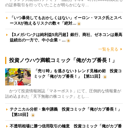
の証券取引を行っていたことが明らかになり…
「いつ暴発してもおかしくはない」イーロン・マスク氏とスペ
ースXが抱えるリスクの数々「絶対…
【3メガバンクは純利益5兆円超】銀行、商社、ゼネコンは最高
益続出の一方で、中小企業・…
一覧を見る
投資ノウハウ満載コミック「俺がカブ番長！」
「売り時」を逃さないトレンド見極め術 投資コ
ミック「俺がカブ番長！」【第11回】
かつて投資情報雑誌「マネーポスト」にて、圧倒的な情報量が
詰め込まれた「天下無敵の株コミック」とし…
テクニカル分析・集中講義 投資コミック「俺がカブ番長！」
【第10回】
不透明相場に勝つ信用取引の極意 投資コミック「俺がカブ番