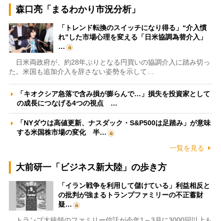
森口亮「まるわかり市況分析」
「トレンド転換のスイッチになり得る」“介入慣
れ”した市場心理を変える「日米協調為替介入」
…
日米両政府が、約28年ぶりとなる円買いの協調介入に踏み切っ
た。米国も追加介入を辞さない姿勢を示して…
「キオクシア急落で含み損が膨らんで…」損失を投資家として
の成長につなげる4つの視点 …
「NYダウは高値更新、ナスダック・S&P500は足踏み」が意味
する米国株市場の変化 半…
一覧を見る
大前研一「ビジネス新大陸」の歩き方
「イラン戦争を利用して儲けている」利益相反と
の批判が強まるトランプファミリーの不正蓄財
疑…
トランプ大統領のファミリー信託が今年1～3月に3000回以上も