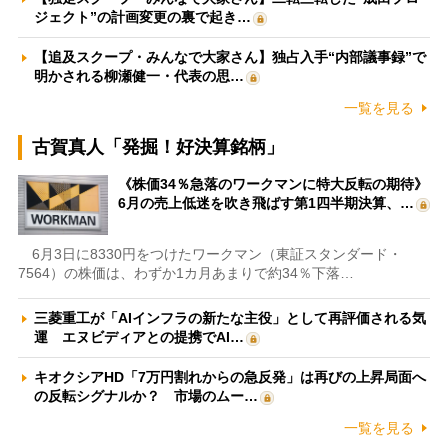
ジェクト”の計画変更の裏で起き…
【追及スクープ・みんなで大家さん】独占入手“内部議事録”で
明かされる柳瀬健一・代表の思…
一覧を見る
古賀真人「発掘！好決算銘柄」
《株価34％急落のワークマンに特大反転の期待》
6月の売上低迷を吹き飛ばす第1四半期決算、…
6月3日に8330円をつけたワークマン（東証スタンダード・
7564）の株価は、わずか1カ月あまりで約34％下落…
三菱重工が「AIインフラの新たな主役」として再評価される気
運 エヌビディアとの提携でAI…
キオクシアHD「7万円割れからの急反発」は再びの上昇局面へ
の反転シグナルか？ 市場のムー…
一覧を見る