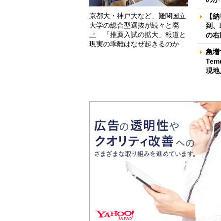
京都大・神戸大など、難関国立
【納
大学の総合型選抜が続々と廃
到、
止 「推薦入試の拡大」報道と
の右
現実の乖離はなぜ起きるのか
急増
Te
現地