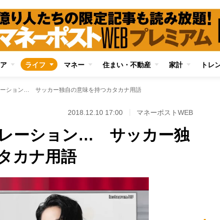
ア
ライフ
マネー
住まい・不動産
家計
トレ
ーション… サッカー独自の意味を持つカタカナ用語
2018.12.10 17:00
マネーポストWEB
レーション… サッカー独
タカナ用語