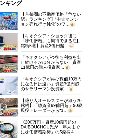
ンキング
【首都圏の不動産価格「危ない
駅」ランキング】“中古マンシ
ョン売れ行き鈍化”のワ…
【キオクシア・ショック後に
「株価倍増」も期待できる注目
銘柄5選】資産3億円超…
「キオクシアが今後も利益を出
し続けるかは分からない」資産
11億円の個人投資家…
「キオクシアが再び株価10万円
になる日は遠い」資産3億円超
のサラリーマン投資家…
【億り人オールスターが狙う20
銘柄】「総資産69億円超」90歳
現役トレーダーから“1…
《200万円→資産10億円超の
DAIBOUCHOU氏が「年末まで
に株価倍増期待」の5銘柄を…