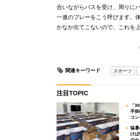
合いながらパスを受け、周りに
一連のプレーをこう呼びます。
かなか出てこないので、これを
関連キーワード
スポーツ
注目TOPIC
「3
手掛
コン
猛暑
けば
のか