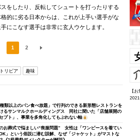
パスをしたり、反転してシュートを打ったりする
体格的に劣る日本からは、これが上手い選手がな
上手にこなす選手は非常に玄人ウケします。
1
2
トリビア
趣味
【お
202
0種類以上のパン食べ放題」で行列のできる新形態レストランを
けるサンマルクホールディングス 同社に聞いた「店舗展開の
セプト」、事業を多角化してもぶれない軸
のお葬式で悩ましい“喪服問題” 女性は「ワンピースを着てい
OK」という俗説に潜む誤解、なぜ「ジャケット」がマストな
？《1級葬祭ディレクターが解説》