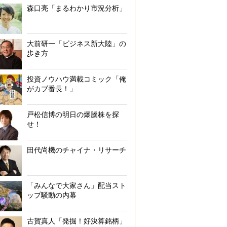
森口亮「まるわかり市況分析」
大前研一「ビジネス新大陸」の
歩き方
投資ノウハウ満載コミック「俺
がカブ番長！」
戸松信博の明日の爆騰株を探
せ！
田代尚機のチャイナ・リサーチ
「みんなで大家さん」配当スト
ップ騒動の内幕
古賀真人「発掘！好決算銘柄」