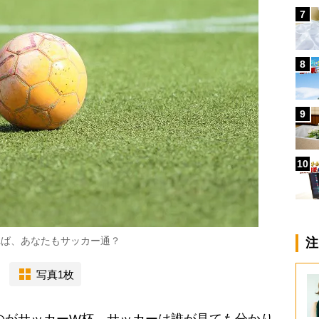
7
8
9
10
れば、あなたもサッカー通？
注
写真1枚