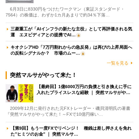
6月3日に8330円をつけたワークマン（東証スタンダード・
7564）の株価は、わずか1カ月あまりで約34％下落…
三菱重工が「AIインフラの新たな主役」として再評価される気
運 エヌビディアとの提携でAI…
キオクシアHD「7万円割れからの急反発」は再びの上昇局面へ
の反転シグナルか？ 市場のムー…
一覧を見る
突然マルサがやって来た！
【最終回】1億6000万円の負債と引き換えに手に
入れたプライスレスな経験 ｜ 突然マルサがや…
2009年12月に発行された元FXトレーダー・磯貝清明氏の著書
『突然マルサがやって来た！～FXで10億円稼い…
【第9回】もう一度FXでリベンジ！ 種銭は差し押さえを免れ
た”ヒミツのお金” ｜ 突然マルサ…