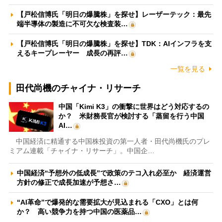
【戸松信博氏「明日の爆騰株」を探せ】レーザーテック：最先
端半導体の製造に不可欠な検査装…
【戸松信博氏「明日の爆騰株」を探せ】TDK：AIインフラを支
えるキープレーヤー 成長の再評…
一覧を見る
田代尚機のチャイナ・リサーチ
中国「Kimi K3」の衝撃に世界はどう対応するの
か？ 米財務長官が検討する「蒸留を行う中国
AI…
中国経済に精通する中国株投資の第一人者・田代尚機氏のプレ
ミアム連載「チャイナ・リサーチ」。中国企…
中国経済“予想外の低成長”で政策のテコ入れ必至か 経済運営
方針の修正で成長加速が予想さ…
“AI革命”で爆発的な需要拡大が見込まれる「CXO」とは何
か？ 高い競争力を持つ中国の医薬品…