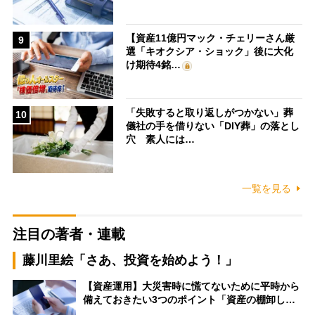
【資産11億円マック・チェリーさん厳
9
選「キオクシア・ショック」後に大化
け期待4銘…
「失敗すると取り返しがつかない」葬
10
儀社の手を借りない「DIY葬」の落とし
穴 素人には…
一覧を見る
注目の著者・連載
藤川里絵「さあ、投資を始めよう！」
【資産運用】大災害時に慌てないために平時から
備えておきたい3つのポイント「資産の棚卸し…