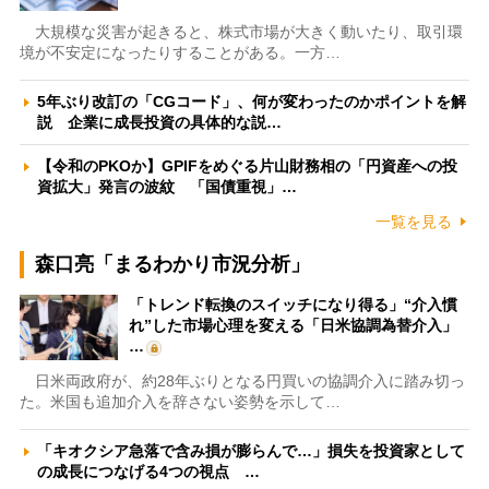
大規模な災害が起きると、株式市場が大きく動いたり、取引環
境が不安定になったりすることがある。一方…
5年ぶり改訂の「CGコード」、何が変わったのかポイントを解
説 企業に成長投資の具体的な説…
【令和のPKOか】GPIFをめぐる片山財務相の「円資産への投
資拡大」発言の波紋 「国債重視」…
一覧を見る
森口亮「まるわかり市況分析」
「トレンド転換のスイッチになり得る」“介入慣
れ”した市場心理を変える「日米協調為替介入」
…
日米両政府が、約28年ぶりとなる円買いの協調介入に踏み切っ
た。米国も追加介入を辞さない姿勢を示して…
「キオクシア急落で含み損が膨らんで…」損失を投資家として
の成長につなげる4つの視点 …