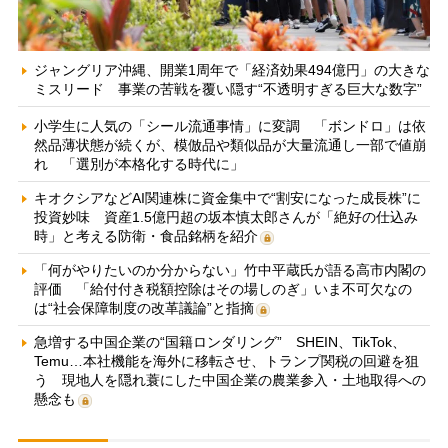
ジャングリア沖縄、開業1周年で「経済効果494億円」の大きな
ミスリード 事業の苦戦を覆い隠す“不透明すぎる巨大な数字”
小学生に人気の「シール流通事情」に変調 「ボンドロ」は依
然品薄状態が続くが、模倣品や類似品が大量流通し一部で値崩
れ 「選別が本格化する時代に」
キオクシアなどAI関連株に資金集中で“割安になった成長株”に
投資妙味 資産1.5億円超の坂本慎太郎さんが「絶好の仕込み
時」と考える防衛・食品銘柄を紹介
「何がやりたいのか分からない」竹中平蔵氏が語る高市内閣の
評価 「給付付き税額控除はその場しのぎ」いま不可欠なの
は“社会保障制度の改革議論”と指摘
急増する中国企業の“国籍ロンダリング” SHEIN、TikTok、
Temu…本社機能を海外に移転させ、トランプ関税の回避を狙
う 現地人を隠れ蓑にした中国企業の農業参入・土地取得への
懸念も