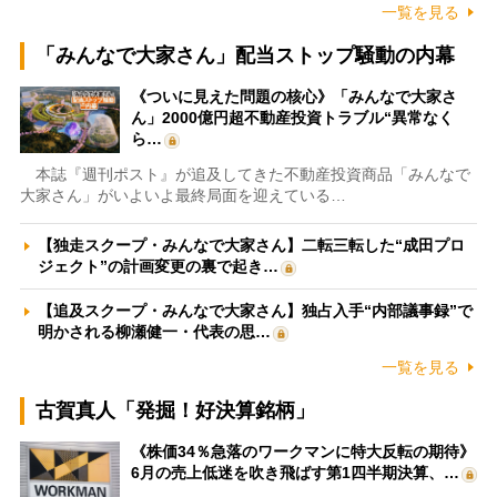
一覧を見る
「みんなで大家さん」配当ストップ騒動の内幕
《ついに見えた問題の核心》「みんなで大家さ
ん」2000億円超不動産投資トラブル“異常なく
ら…
本誌『週刊ポスト』が追及してきた不動産投資商品「みんなで
大家さん」がいよいよ最終局面を迎えている…
【独走スクープ・みんなで大家さん】二転三転した“成田プロ
ジェクト”の計画変更の裏で起き…
【追及スクープ・みんなで大家さん】独占入手“内部議事録”で
明かされる柳瀬健一・代表の思…
一覧を見る
古賀真人「発掘！好決算銘柄」
《株価34％急落のワークマンに特大反転の期待》
6月の売上低迷を吹き飛ばす第1四半期決算、…