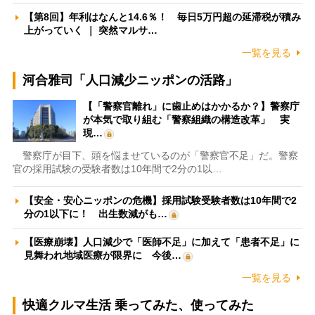
【第8回】年利はなんと14.6％！ 毎日5万円超の延滞税が積み
上がっていく ｜ 突然マルサ…
一覧を見る
河合雅司「人口減少ニッポンの活路」
【「警察官離れ」に歯止めはかかるか？】警察庁
が本気で取り組む「警察組織の構造改革」 実
現…
警察庁が目下、頭を悩ませているのが「警察官不足」だ。警察
官の採用試験の受験者数は10年間で2分の1以…
【安全・安心ニッポンの危機】採用試験受験者数は10年間で2
分の1以下に！ 出生数減がも…
【医療崩壊】人口減少で「医師不足」に加えて「患者不足」に
見舞われ地域医療が限界に 今後…
一覧を見る
快適クルマ生活 乗ってみた、使ってみた