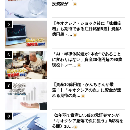
投資家が…
【キオクシア・ショック後に「株価倍
5
増」も期待できる注目銘柄5選】資産3
億円超・…
「AI・半導体関連が“本命”であること
6
に変わりはない」資産20億円超の90歳
現役トレー…
【資産10億円超・かんちさんが厳
7
選！】「キオクシアの次」に資金が流
れる期待の高…
《2年弱で資産17.5倍の元証券マンが
8
「キオクシア急落で次に狙う」5銘柄を
公開》10…