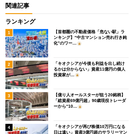
関連記事
ランキング
【首都圏の不動産価格「危ない駅」ラ
1
ンキング】“中古マンション売れ行き鈍
化”のワー…
「キオクシアが今後も利益を出し続け
2
るかは分からない」資産11億円の個人
投資家が…
【億り人オールスターが狙う20銘柄】
3
「総資産69億円超」90歳現役トレーダ
ーから“10…
「キオクシアが再び株価10万円になる
4
日は遠い」資産3億円超のサラリーマン