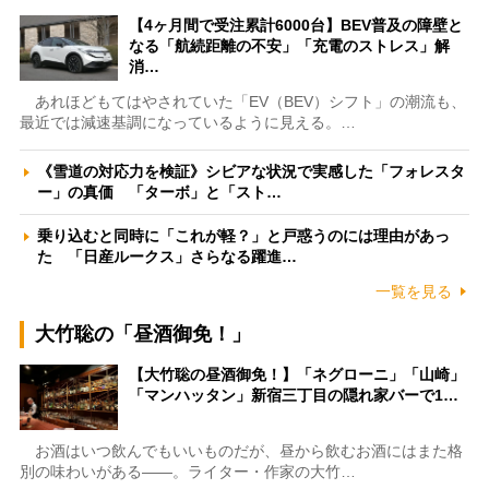
【4ヶ月間で受注累計6000台】BEV普及の障壁と
なる「航続距離の不安」「充電のストレス」解
消…
あれほどもてはやされていた「EV（BEV）シフト」の潮流も、
最近では減速基調になっているように見える。…
《雪道の対応力を検証》シビアな状況で実感した「フォレスタ
ー」の真価 「ターボ」と「スト…
乗り込むと同時に「これが軽？」と戸惑うのには理由があっ
た 「日産ルークス」さらなる躍進…
一覧を見る
大竹聡の「昼酒御免！」
【大竹聡の昼酒御免！】「ネグローニ」「山崎」
「マンハッタン」新宿三丁目の隠れ家バーで1…
お酒はいつ飲んでもいいものだが、昼から飲むお酒にはまた格
別の味わいがある――。ライター・作家の大竹…