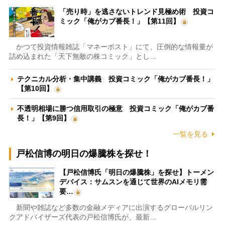
「売り時」を逃さないトレンド見極め術 投資コ
ミック「俺がカブ番長！」【第11回】
かつて投資情報雑誌「マネーポスト」にて、圧倒的な情報量が
詰め込まれた「天下無敵の株コミック」とし…
テクニカル分析・集中講義 投資コミック「俺がカブ番長！」
【第10回】
不透明相場に勝つ信用取引の極意 投資コミック「俺がカブ番
長！」【第9回】
一覧を見る
戸松信博の明日の爆騰株を探せ！
【戸松信博氏「明日の爆騰株」を探せ】トーメン
デバイス：サムスンを通じて世界のAIメモリ需
要…
新聞や雑誌など多数の金融メディアに出演するグローバルリン
クアドバイザーズ代表の戸松信博氏が、最新…