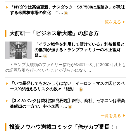
「NYダウは高値更新、ナスダック・S&P500は足踏み」が意味
する米国株市場の変化 半…
一覧を見る
大前研一「ビジネス新大陸」の歩き方
「イラン戦争を利用して儲けている」利益相反と
の批判が強まるトランプファミリーの不正蓄財
疑…
トランプ大統領のファミリー信託が今年1～3月に3000回以上も
の証券取引を行っていたことが明らかになり…
「いつ暴発してもおかしくはない」イーロン・マスク氏とスペ
ースXが抱えるリスクの数々「絶対…
【3メガバンクは純利益5兆円超】銀行、商社、ゼネコンは最高
益続出の一方で、中小企業・…
一覧を見る
投資ノウハウ満載コミック「俺がカブ番長！」